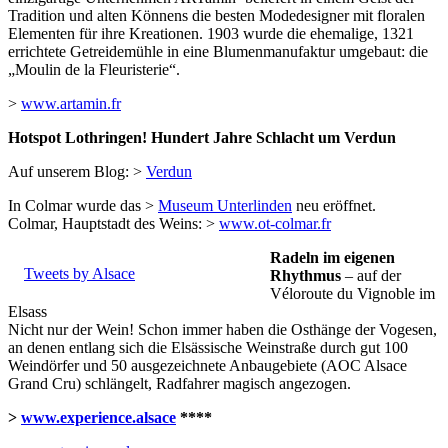
Tradition und alten Könnens die besten Modedesigner mit floralen
Elementen für ihre Kreationen. 1903 wurde die ehemalige, 1321
errichtete Getreidemühle in eine Blumenmanufaktur umgebaut: die
„Moulin de la Fleuristerie“.
>
www.artamin.fr
Hotspot Lothringen! Hundert Jahre Schlacht um Verdun
Auf unserem Blog: >
Verdun
In Colmar wurde das >
Museum Unterlinden
neu eröffnet.
Colmar, Hauptstadt des Weins: >
www.ot-colmar.fr
Radeln im eigenen
Tweets by Alsace
Rhythmus
– auf der
Véloroute du Vignoble im
Elsass
Nicht nur der Wein! Schon immer haben die Osthänge der Vogesen,
an denen entlang sich die Elsässische Weinstraße durch gut 100
Weindörfer und 50 ausgezeichnete Anbaugebiete (AOC Alsace
Grand Cru) schlängelt, Radfahrer magisch angezogen.
>
www.experience.alsace
****