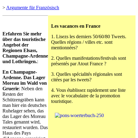
>
Argumente für Französisch
Les vacances en France
Erfahren Sie mehr
1. Lisezs les derniers 50/60/80 Tweets.
über das touristische
Quelles régions / villes etc. sont
Angebot der
mentionnées?
Regionen Elsass,
Champagne-Ardenne
2. Quelles manifestations/festivals sont
und Lothringen.
:
présentés par Atout France ?
En Champagne-
3. Quelles spécialités régionales sont
Ardenne. Das Lager
citées par les tweets?
Moreau im Wald von
Gruerie
: Neben den
4. Vous établissez rapidement une liste
Resten der
avec le vocabulaire de la promotion
Schützengräben kann
touristique.
man hier ein deutsches
Ruhelager sehen, das
das Lager des Moreau
Tales genannt wird,
restauriert wurden. Das
Haus des Pays