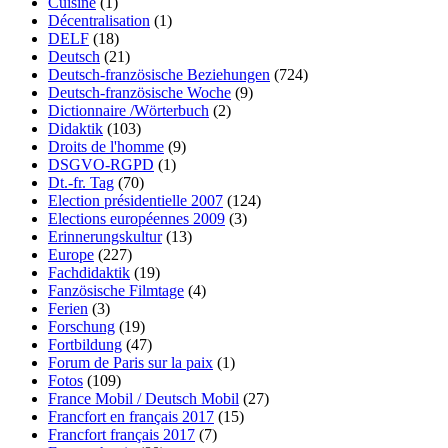
Cuisine
(1)
Décentralisation
(1)
DELF
(18)
Deutsch
(21)
Deutsch-französische Beziehungen
(724)
Deutsch-französische Woche
(9)
Dictionnaire /Wörterbuch
(2)
Didaktik
(103)
Droits de l'homme
(9)
DSGVO-RGPD
(1)
Dt.-fr. Tag
(70)
Election présidentielle 2007
(124)
Elections européennes 2009
(3)
Erinnerungskultur
(13)
Europe
(227)
Fachdidaktik
(19)
Fanzösische Filmtage
(4)
Ferien
(3)
Forschung
(19)
Fortbildung
(47)
Forum de Paris sur la paix
(1)
Fotos
(109)
France Mobil / Deutsch Mobil
(27)
Francfort en français 2017
(15)
Francfort français 2017
(7)