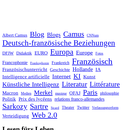
Blog
Camus
Blogs
Albert Camus
CNNum
Deutsch-französische Beziehungen
Europa
Europe
EURO
DFJW
Didaktik
Fotos
Französisch
Francophonie
Frankreich
Frankophonie
Hollande
Französischunterricht
IA
Geschichte
KI
Internet
Intelligence artificielle
Kunst
Literatur
Littérature
Künstliche Intelligenz
Paris
Merkel
Macron
OFAJ
philosophie
Medien
musique
Politik
Prix des lycéens
relations franco-allemandes
Sarkozy
Sartre
Twitter
Theater
Verfassungsreform
Sicard
Web 2.0
Verteidigung
Lesen fürs Leben