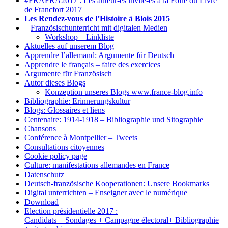
#FRAFRA2017 : Les auteur-es invité-es à la Foire du Livre
de Francfort 2017
Les Rendez-vous de l’Histoire à Blois 2015
1.
Französischunterricht mit digitalen Medien
Workshop – Linkliste
Aktuelles auf unserem Blog
Apprendre l’allemand: Argumente für Deutsch
Apprendre le français – faire des exercices
Argumente für Französisch
Autor dieses Blogs
Konzeption unseres Blogs www.france-blog.info
Bibliographie: Erinnerungskultur
Blogs: Glossaires et liens
Centenaire: 1914-1918 – Bibliographie und Sitographie
Chansons
Conférence à Montpellier – Tweets
Consultations citoyennes
Cookie policy page
Culture: manifestations allemandes en France
Datenschutz
Deutsch-französische Kooperationen: Unsere Bookmarks
Digital unterrichten – Enseigner avec le numérique
Download
Election présidentielle 2017 :
Candidats + Sondages + Campagne électoral+ Bibliographie