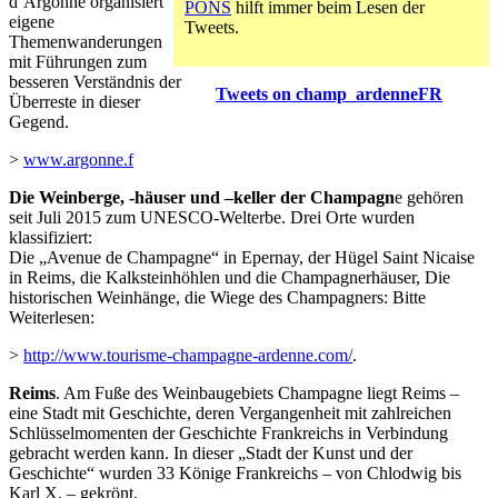
d’Argonne organisiert
PONS
hilft immer beim Lesen der
eigene
Tweets.
Themenwanderungen
mit Führungen zum
besseren Verständnis der
Tweets on champ_ardenneFR
Überreste in dieser
Gegend.
>
www.argonne.f
Die Weinberge, -häuser und –keller der Champagn
e gehören
seit Juli 2015 zum UNESCO-Welterbe. Drei Orte wurden
klassifiziert:
Die „Avenue de Champagne“ in Epernay, der Hügel Saint Nicaise
in Reims, die Kalksteinhöhlen und die Champagnerhäuser, Die
historischen Weinhänge, die Wiege des Champagners: Bitte
Weiterlesen:
>
http://www.tourisme-champagne-ardenne.com/
.
Reims
. Am Fuße des Weinbaugebiets Champagne liegt Reims –
eine Stadt mit Geschichte, deren Vergangenheit mit zahlreichen
Schlüsselmomenten der Geschichte Frankreichs in Verbindung
gebracht werden kann. In dieser „Stadt der Kunst und der
Geschichte“ wurden 33 Könige Frankreichs – von Chlodwig bis
Karl X. – gekrönt.