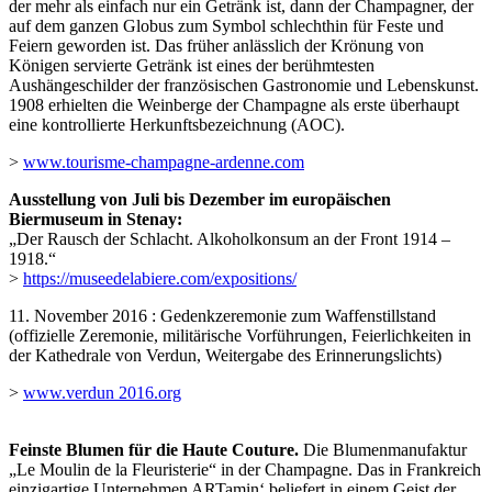
der mehr als einfach nur ein Getränk ist, dann der Champagner, der
auf dem ganzen Globus zum Symbol schlechthin für Feste und
Feiern geworden ist. Das früher anlässlich der Krönung von
Königen servierte Getränk ist eines der berühmtesten
Aushängeschilder der französischen Gastronomie und Lebenskunst.
1908 erhielten die Weinberge der Champagne als erste überhaupt
eine kontrollierte Herkunftsbezeichnung (AOC).
>
www.tourisme-champagne-ardenne.com
Ausstellung von Juli bis Dezember im europäischen
Biermuseum in Stenay:
„Der Rausch der Schlacht. Alkoholkonsum an der Front 1914 –
1918.“
>
https://museedelabiere.com/expositions/
11. November 2016 : Gedenkzeremonie zum Waffenstillstand
(offizielle Zeremonie, militärische Vorführungen, Feierlichkeiten in
der Kathedrale von Verdun, Weitergabe des Erinnerungslichts)
>
www.verdun 2016.org
Feinste Blumen für die Haute Couture.
Die Blumenmanufaktur
„Le Moulin de la Fleuristerie“ in der Champagne. Das in Frankreich
einzigartige Unternehmen ARTamin‘ beliefert in einem Geist der