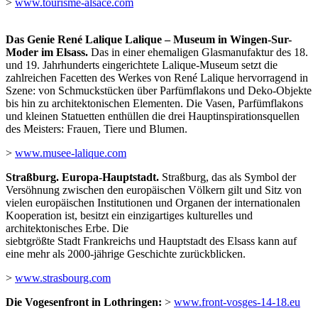
>
www.tourisme-alsace.com
Das Genie René Lalique Lalique – Museum in Wingen-Sur-
Moder im Elsass.
Das in einer ehemaligen Glasmanufaktur des 18.
und 19. Jahrhunderts eingerichtete Lalique-Museum setzt die
zahlreichen Facetten des Werkes von René Lalique hervorragend in
Szene: von Schmuckstücken über Parfümflakons und Deko-Objekte
bis hin zu architektonischen Elementen. Die Vasen, Parfümflakons
und kleinen Statuetten enthüllen die drei Hauptinspirationsquellen
des Meisters: Frauen, Tiere und Blumen.
>
www.musee-lalique.com
Straßburg. Europa-Hauptstadt.
Straßburg, das als Symbol der
Versöhnung zwischen den europäischen Völkern gilt und Sitz von
vielen europäischen Institutionen und Organen der internationalen
Kooperation ist, besitzt ein einzigartiges kulturelles und
architektonisches Erbe. Die
siebtgrößte Stadt Frankreichs und Hauptstadt des Elsass kann auf
eine mehr als 2000-jährige Geschichte zurückblicken.
>
www.strasbourg.com
Die Vogesenfront in Lothringen:
>
www.front-vosges-14-18.eu