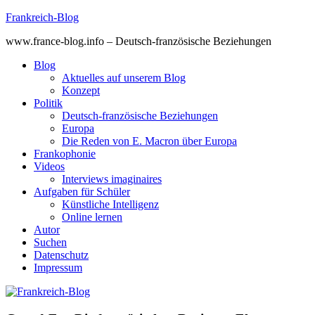
Skip
Frankreich-Blog
to
www.france-blog.info – Deutsch-französische Beziehungen
content
Blog
Aktuelles auf unserem Blog
Konzept
Politik
Deutsch-französische Beziehungen
Europa
Die Reden von E. Macron über Europa
Frankophonie
Videos
Interviews imaginaires
Aufgaben für Schüler
Künstliche Intelligenz
Online lernen
Autor
Suchen
Datenschutz
Impressum