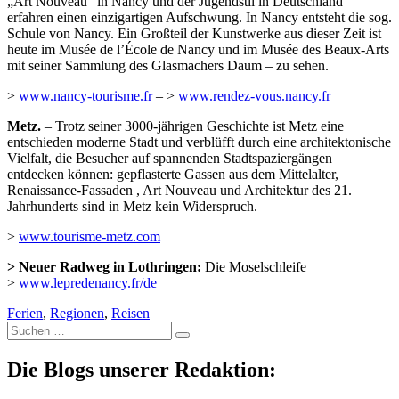
„Art Nouveau“ in Nancy und der Jugendstil in Deutschland
erfahren einen einzigartigen Aufschwung. In Nancy entsteht die sog.
Schule von Nancy. Ein Großteil der Kunstwerke aus dieser Zeit ist
heute im Musée de l’École de Nancy und im Musée des Beaux-Arts
mit seiner Sammlung des Glasmachers Daum – zu sehen.
>
www.nancy-tourisme.fr
– >
www.rendez-vous.nancy.fr
Metz.
– Trotz seiner 3000-jährigen Geschichte ist Metz eine
entschieden moderne Stadt und verblüfft durch eine architektonische
Vielfalt, die Besucher auf spannenden Stadtspaziergängen
entdecken können: gepflasterte Gassen aus dem Mittelalter,
Renaissance-Fassaden , Art Nouveau und Architektur des 21.
Jahrhunderts sind in Metz kein Widerspruch.
>
www.tourisme-metz.com
> Neuer Radweg in Lothringen:
Die Moselschleife
>
www.lepredenancy.fr/de
Ferien
,
Regionen
,
Reisen
Suche
nach:
Die Blogs unserer Redaktion: