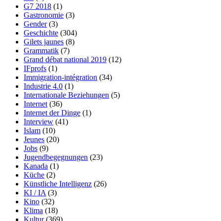
G7 2018
(1)
Gastronomie
(3)
Gender
(3)
Geschichte
(304)
Gilets jaunes
(8)
Grammatik
(7)
Grand débat national 2019
(12)
IFprofs
(1)
Immigration-intégration
(34)
Industrie 4.0
(1)
Internationale Beziehungen
(5)
Internet
(36)
Internet der Dinge
(1)
Interview
(41)
Islam
(10)
Jeunes
(20)
Jobs
(9)
Jugendbegegnungen
(23)
Kanada
(1)
Küche
(2)
Künstliche Intelligenz
(26)
KI / IA
(3)
Kino
(32)
Klima
(18)
Kultur
(369)