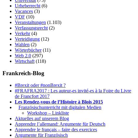
Universität
(75)
Urheberrecht
(6)
Vacances
(3)
VDF
(10)
Veranstaltungen
(1.103)
Verfassungsrecht
(2)
Verkehr
(4)
Verteidigung
(12)
Wahlen
(2)
Wörterbücher
(11)
Web 2.0
(297)
Wirtschaft
(118)
Frankreich-Blog
#Brexit oder #nonBrexit ?
#FRAFRA2017 : Les auteur-es invité-es à la Foire du Livre
de Francfort 2017
Les Rendez-vous de l’Histoire à Blois 2015
1.
Französischunterricht mit digitalen Medien
Workshop – Linkliste
Aktuelles auf unserem Blog
Apprendre l’allemand: Argumente für Deutsch
Apprendre le français – faire des exercices
Argumente für Französisch