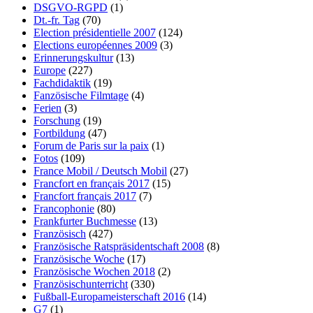
DSGVO-RGPD
(1)
Dt.-fr. Tag
(70)
Election présidentielle 2007
(124)
Elections européennes 2009
(3)
Erinnerungskultur
(13)
Europe
(227)
Fachdidaktik
(19)
Fanzösische Filmtage
(4)
Ferien
(3)
Forschung
(19)
Fortbildung
(47)
Forum de Paris sur la paix
(1)
Fotos
(109)
France Mobil / Deutsch Mobil
(27)
Francfort en français 2017
(15)
Francfort français 2017
(7)
Francophonie
(80)
Frankfurter Buchmesse
(13)
Französisch
(427)
Französische Ratspräsidentschaft 2008
(8)
Französische Woche
(17)
Französische Wochen 2018
(2)
Französischunterricht
(330)
Fußball-Europameisterschaft 2016
(14)
G7
(1)