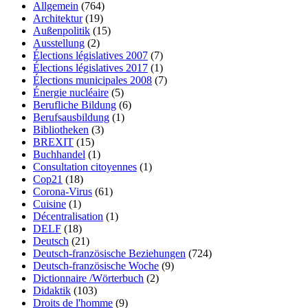
Allgemein
(764)
Architektur
(19)
Außenpolitik
(15)
Ausstellung
(2)
Élections législatives 2007
(7)
Élections législatives 2017
(1)
Élections municipales 2008
(7)
Énergie nucléaire
(5)
Berufliche Bildung
(6)
Berufsausbildung
(1)
Bibliotheken
(3)
BREXIT
(15)
Buchhandel
(1)
Consultation citoyennes
(1)
Cop21
(18)
Corona-Virus
(61)
Cuisine
(1)
Décentralisation
(1)
DELF
(18)
Deutsch
(21)
Deutsch-französische Beziehungen
(724)
Deutsch-französische Woche
(9)
Dictionnaire /Wörterbuch
(2)
Didaktik
(103)
Droits de l'homme
(9)