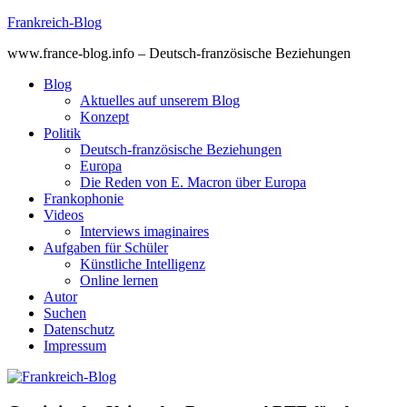
Skip
Frankreich-Blog
to
www.france-blog.info – Deutsch-französische Beziehungen
content
Blog
Aktuelles auf unserem Blog
Konzept
Politik
Deutsch-französische Beziehungen
Europa
Die Reden von E. Macron über Europa
Frankophonie
Videos
Interviews imaginaires
Aufgaben für Schüler
Künstliche Intelligenz
Online lernen
Autor
Suchen
Datenschutz
Impressum