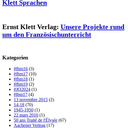
Klett Sprachen
Ernst Klett Verlag:
Unsere Projekte rund
um den Französischunterricht
Kategorien
#fbm16
(3)
#fbm17
(10)
#fbm18
(1)
#fbm19
(2)
#JO2024
(1)
#lbm17
(4)
13 novembre 2015
(2)
14-18
(70)
1945-1950
(1)
22 mars 2016
(1)
50 ans Traité de l'Élysée
(67)
Aachener Vertrag
(17)