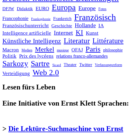
Europa
Europe
EURO
DFJW
Didaktik
Fotos
Französisch
Francophonie
Frankreich
Frankophonie
Hollande
Französischunterricht
IA
Geschichte
KI
Internet
Intelligence artificielle
Kunst
Literatur
Littérature
Künstliche Intelligenz
Paris
Merkel
Macron
OFAJ
philosophie
Medien
musique
Politik
Prix des lycéens
relations franco-allemandes
Sarkozy
Sartre
Twitter
Theater
Verfassungsreform
Sicard
Web 2.0
Verteidigung
Lesen fürs Leben
Eine Initiative von Ernst Klett Sprachen:
>
Die Lektüre-Suchmaschine von Ernst