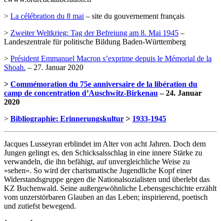
>
La célébration du 8 mai
– site du gouvernement français
>
Zweiter Weltkrieg: Tag der Befreiung am 8. Mai 1945
–
Landeszentrale für politische Bildung Baden-Württemberg
>
Président Emmanuel Macron s’exprime depuis le Mémorial de la
Shoah.
– 27. Januar 2020
>
Commémoration du 75e anniversaire de la libération du
camp de concentration d’Auschwitz-Birkenau
– 24. Januar
2020
>
Bibliographie: Erinnerungskultur
>
1933-1945
Jacques Lusseyran erblindet im Alter von acht Jahren. Doch dem
Jungen gelingt es, den Schicksalsschlag in eine innere Stärke zu
verwandeln, die ihn befähigt, auf unvergleichliche Weise zu
»sehen«. So wird der charismatische Jugendliche Kopf einer
Widerstandsgruppe gegen die Nationalsozialisten und überlebt das
KZ Buchenwald. Seine außergewöhnliche Lebensgeschichte erzählt
vom unzerstörbaren Glauben an das Leben; inspirierend, poetisch
und zutiefst bewegend.