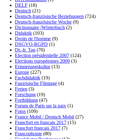
DELF
(18)
Deutsch
(21)
Deutsch-französische Beziehungen
(724)
Deutsch-französische Woche
(9)
Dictionnaire /Wörterbuch
(2)
Didaktik
(103)
Droits de l'homme
(9)
DSGVO-RGPD
(1)
Dt.-fr. Tag
(70)
Election présidentielle 2007
(124)
Elections européennes 2009
(3)
Erinnerungskultur
(13)
Europe
(227)
Fachdidaktik
(19)
Fanzösische Filmtage
(4)
Ferien
(3)
Forschung
(19)
Fortbildung
(47)
Forum de Paris sur la paix
(1)
Fotos
(109)
France Mobil / Deutsch Mobil
(27)
Francfort en français 2017
(15)
Francfort français 2017
(7)
Francophonie
(80)