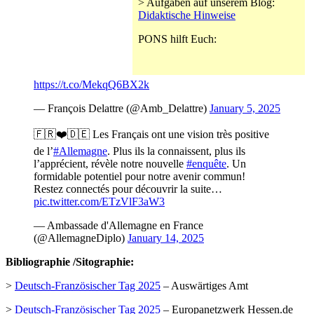
> Aufgaben auf unserem Blog:
Didaktische Hinweise
PONS hilft Euch:
https://t.co/MekqQ6BX2k
— François Delattre (@Amb_Delattre)
January 5, 2025
🇫🇷❤️🇩🇪 Les Français ont une vision très positive
de l’
#Allemagne
. Plus ils la connaissent, plus ils
l’apprécient, révèle notre nouvelle
#enquête
. Un
formidable potentiel pour notre avenir commun!
Restez connectés pour découvrir la suite…
pic.twitter.com/ETzVlF3aW3
— Ambassade d'Allemagne en France
(@AllemagneDiplo)
January 14, 2025
Bibliographie /Sitographie:
>
Deutsch-Französischer Tag 2025
– Auswärtiges Amt
>
Deutsch-Französischer Tag 2025
– Europanetzwerk Hessen.de