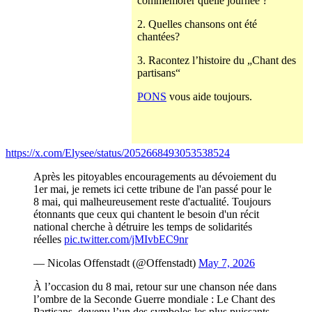
commémorer quelle journée ?
2. Quelles chansons ont été
chantées?
3. Racontez l’histoire du „Chant des
partisans“
PONS
vous aide toujours.
https://x.com/Elysee/status/2052668493053538524
Après les pitoyables encouragements au dévoiement du
1er mai, je remets ici cette tribune de l'an passé pour le
8 mai, qui malheureusement reste d'actualité. Toujours
étonnants que ceux qui chantent le besoin d'un récit
national cherche à détruire les temps de solidarités
réelles
pic.twitter.com/jMIvbEC9nr
— Nicolas Offenstadt (@Offenstadt)
May 7, 2026
À l’occasion du 8 mai, retour sur une chanson née dans
l’ombre de la Seconde Guerre mondiale : Le Chant des
Partisans, devenu l’un des symboles les plus puissants