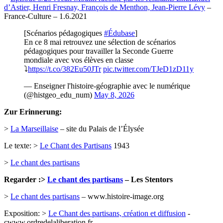
d’Astier, Henri Fresnay, François de Menthon, Jean-Pierre Lévy
–
France-Culture – 1.6.2021
[Scénarios pédagogiques
#Édubase
]
En ce 8 mai retrouvez une sélection de scénarios
pédagogiques pour travailler la Seconde Guerre
mondiale avec vos élèves en classe
⤵️
https://t.co/382Eu50JTr
pic.twitter.com/TJeD1zD11y
— Enseigner l'histoire-géographie avec le numérique
(@histgeo_edu_num)
May 8, 2026
Zur Erinnerung:
>
La Marseillaise
– site du Palais de l’Élysée
Le texte: >
Le Chant des Partisans
1943
>
Le chant des partisans
Regarder :>
Le chant des partisans
– Les Stentors
>
Le chant des partisans
– www.histoire-image.org
Exposition: >
Le Chant des partisans, création et diffusion
-
cwww.ordredelaliberation.fr