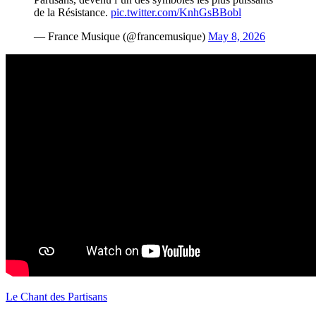
de la Résistance.
pic.twitter.com/KnhGsBBobl
— France Musique (@francemusique)
May 8, 2026
Le Chant des Partisans