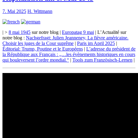
7. Mai 2025
H. Wittmann
| >
8 mai 1945
sur notre blog |
Europatag 9 mai
| L’Actualité sur
notre blog :
Nachgefragt: Julien Jeanneney, La fièvre américaine.
Choisir les juges de la Cour suprême
|
Paris im April 2025
|
Éditorial: Trump, Poutine et le Européens
|
L’adresse du président de
la République aux Français : „…les évènements historiques en cours
qui bouleversent l’ordre mondial.“
|
Tools zum Französisch-Lernen
|