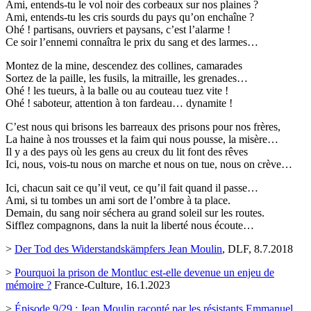
Ami, entends-tu le vol noir des corbeaux sur nos plaines ?
Ami, entends-tu les cris sourds du pays qu’on enchaîne ?
Ohé ! partisans, ouvriers et paysans, c’est l’alarme !
Ce soir l’ennemi connaîtra le prix du sang et des larmes…
Montez de la mine, descendez des collines, camarades
Sortez de la paille, les fusils, la mitraille, les grenades…
Ohé ! les tueurs, à la balle ou au couteau tuez vite !
Ohé ! saboteur, attention à ton fardeau… dynamite !
C’est nous qui brisons les barreaux des prisons pour nos frères,
La haine à nos trousses et la faim qui nous pousse, la misère…
Il y a des pays où les gens au creux du lit font des rêves
Ici, nous, vois-tu nous on marche et nous on tue, nous on crève…
Ici, chacun sait ce qu’il veut, ce qu’il fait quand il passe…
Ami, si tu tombes un ami sort de l’ombre à ta place.
Demain, du sang noir séchera au grand soleil sur les routes.
Sifflez compagnons, dans la nuit la liberté nous écoute…
>
Der Tod des Widerstandskämpfers Jean Moulin
, DLF, 8.7.2018
>
Pourquoi la prison de Montluc est-elle devenue un enjeu de
mémoire ?
France-Culture, 16.1.2023
>
Épisode 9/29 : Jean Moulin raconté par les résistants Emmanuel