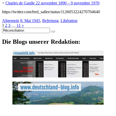
>
Charles de Gaulle 22 novembre 1890 – 9 novembre 1970
https://twitter.com/fred_sallee/status/1126053224270704640
Allgemein
8. Mai 1945
,
Befreiung
,
Libération
1
2
3
…
11
»
Suche
nach:
Die Blogs unserer Redaktion: