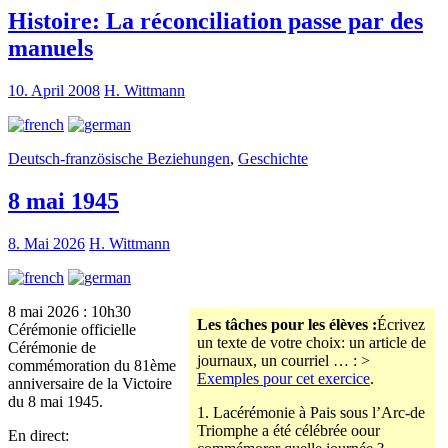
Histoire: La réconciliation passe par des
manuels
10. April 2008
H. Wittmann
Deutsch-französische Beziehungen
,
Geschichte
8 mai 1945
8. Mai 2026
H. Wittmann
8 mai 2026 : 10h30
Les tâches pour les élèves :
Écrivez
Cérémonie officielle
un texte de votre choix: un article de
Cérémonie de
journaux, un courriel … : >
commémoration du 81ème
Exemples pour cet exercice
.
anniversaire de la Victoire
du 8 mai 1945.
1. Lacérémonie à Pais sous l’Arc-de
Triomphe a été célébrée oour
En direct: