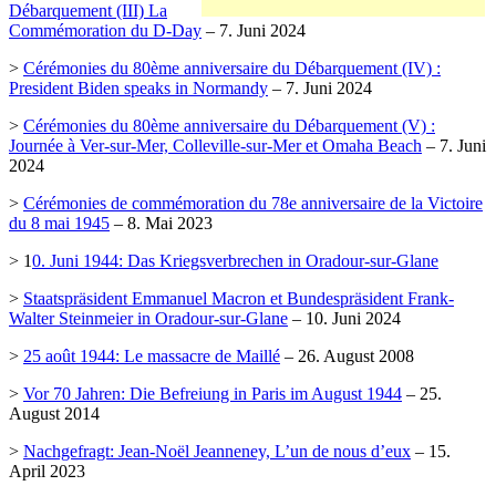
Débarquement (III) La
Commémoration du D-Day
– 7. Juni 2024
>
Cérémonies du 80ème anniversaire du Débarquement (IV) :
President Biden speaks in Normandy
– 7. Juni 2024
>
Cérémonies du 80ème anniversaire du Débarquement (V) :
Journée à Ver-sur-Mer, Colleville-sur-Mer et Omaha Beach
– 7. Juni
2024
>
Cérémonies de commémoration du 78e anniversaire de la Victoire
du 8 mai 1945
– 8. Mai 2023
> 1
0. Juni 1944: Das Kriegsverbrechen in Oradour-sur-Glane
>
Staatspräsident Emmanuel Macron et Bundespräsident Frank-
Walter Steinmeier in Oradour-sur-Glane
– 10. Juni 2024
>
25 août 1944: Le massacre de Maillé
– 26. August 2008
>
Vor 70 Jahren: Die Befreiung in Paris im August 1944
– 25.
August 2014
>
Nachgefragt: Jean-Noël Jeanneney, L’un de nous d’eux
– 15.
April 2023