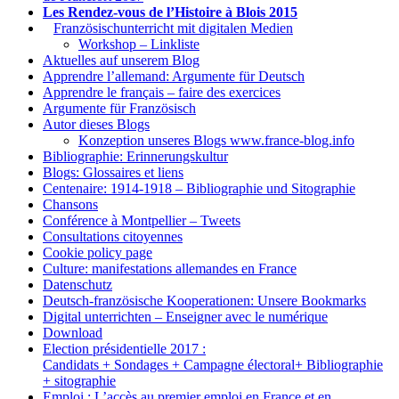
Les Rendez-vous de l’Histoire à Blois 2015
1.
Französischunterricht mit digitalen Medien
Workshop – Linkliste
Aktuelles auf unserem Blog
Apprendre l’allemand: Argumente für Deutsch
Apprendre le français – faire des exercices
Argumente für Französisch
Autor dieses Blogs
Konzeption unseres Blogs www.france-blog.info
Bibliographie: Erinnerungskultur
Blogs: Glossaires et liens
Centenaire: 1914-1918 – Bibliographie und Sitographie
Chansons
Conférence à Montpellier – Tweets
Consultations citoyennes
Cookie policy page
Culture: manifestations allemandes en France
Datenschutz
Deutsch-französische Kooperationen: Unsere Bookmarks
Digital unterrichten – Enseigner avec le numérique
Download
Election présidentielle 2017 :
Candidats + Sondages + Campagne électoral+ Bibliographie
+ sitographie
Emploi : L’accès au premier emploi en France et en