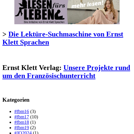
>
Die Lektüre-Suchmaschine von Ernst
Klett Sprachen
Ernst Klett Verlag:
Unsere Projekte rund
um den Französischunterricht
Kategorien
#fbm16
(3)
#fbm17
(10)
#fbm18
(1)
#fbm19
(2)
#JO2024
(1)