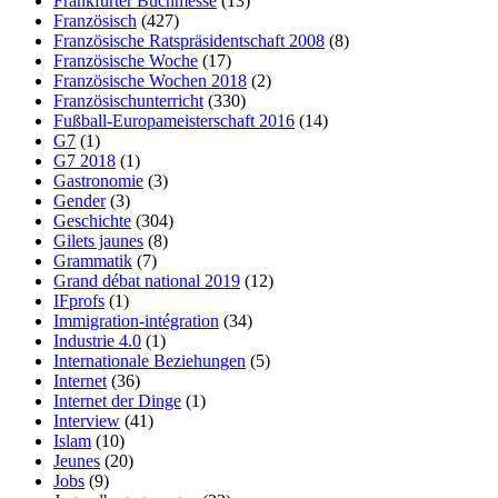
Frankfurter Buchmesse
(13)
Französisch
(427)
Französische Ratspräsidentschaft 2008
(8)
Französische Woche
(17)
Französische Wochen 2018
(2)
Französischunterricht
(330)
Fußball-Europameisterschaft 2016
(14)
G7
(1)
G7 2018
(1)
Gastronomie
(3)
Gender
(3)
Geschichte
(304)
Gilets jaunes
(8)
Grammatik
(7)
Grand débat national 2019
(12)
IFprofs
(1)
Immigration-intégration
(34)
Industrie 4.0
(1)
Internationale Beziehungen
(5)
Internet
(36)
Internet der Dinge
(1)
Interview
(41)
Islam
(10)
Jeunes
(20)
Jobs
(9)