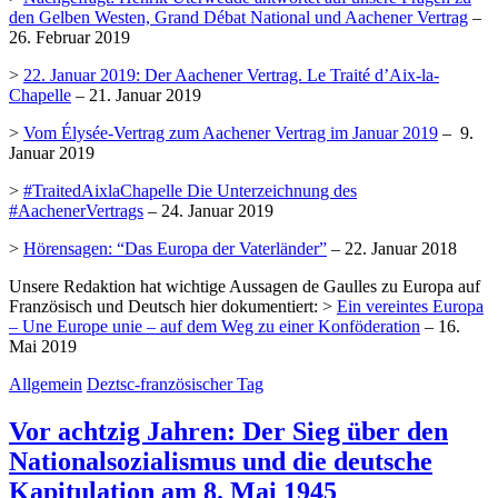
den Gelben Westen, Grand Débat National und Aachener Vertrag
–
26. Februar 2019
>
22. Januar 2019: Der Aachener Vertrag. Le Traité d’Aix-la-
Chapelle
– 21. Januar 2019
>
Vom Élysée-Vertrag zum Aachener Vertrag im Januar 2019
– 9.
Januar 2019
>
#TraitedAixlaChapelle Die Unterzeichnung des
#AachenerVertrags
– 24. Januar 2019
>
Hörensagen: “Das Europa der Vaterländer”
– 22. Januar 2018
Unsere Redaktion hat wichtige Aussagen de Gaulles zu Europa auf
Französisch und Deutsch hier dokumentiert: >
Ein vereintes Europa
– Une Europe unie – auf dem Weg zu einer Konföderation
– 16.
Mai 2019
Allgemein
Deztsc-französischer Tag
Vor achtzig Jahren: Der Sieg über den
Nationalsozialismus und die deutsche
Kapitulation am 8. Mai 1945