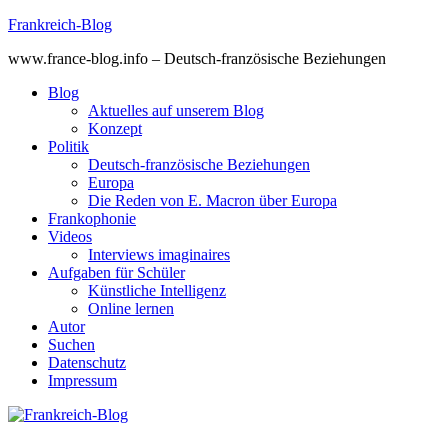
Skip
Frankreich-Blog
to
www.france-blog.info – Deutsch-französische Beziehungen
content
Blog
Aktuelles auf unserem Blog
Konzept
Politik
Deutsch-französische Beziehungen
Europa
Die Reden von E. Macron über Europa
Frankophonie
Videos
Interviews imaginaires
Aufgaben für Schüler
Künstliche Intelligenz
Online lernen
Autor
Suchen
Datenschutz
Impressum