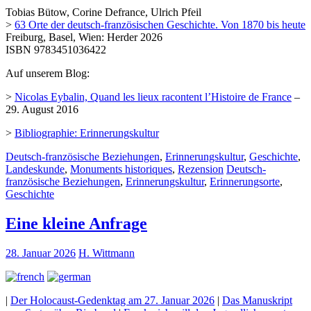
Tobias Bütow, Corine Defrance, Ulrich Pfeil
>
63 Orte der deutsch-französischen Geschichte. Von 1870 bis heute
Freiburg, Basel, Wien: Herder 2026
ISBN 9783451036422
Auf unserem Blog:
>
Nicolas Eybalin, Quand les lieux racontent l’Histoire de France
–
29. August 2016
>
Bibliographie: Erinnerungskultur
Deutsch-französische Beziehungen
,
Erinnerungskultur
,
Geschichte
,
Landeskunde
,
Monuments historiques
,
Rezension
Deutsch-
französische Beziehungen
,
Erinnerungskultur
,
Erinnerungsorte
,
Geschichte
Eine kleine Anfrage
28. Januar 2026
H. Wittmann
|
Der Holocaust-Gedenktag am 27. Januar 2026
|
Das Manuskript