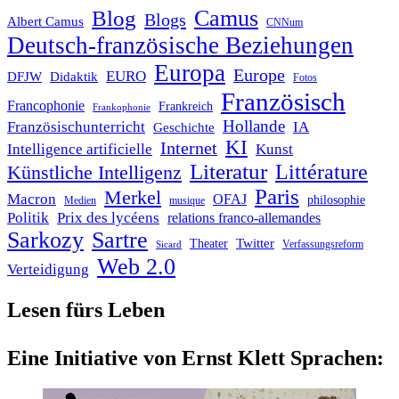
Blog
Camus
Blogs
Albert Camus
CNNum
Deutsch-französische Beziehungen
Europa
Europe
EURO
DFJW
Didaktik
Fotos
Französisch
Francophonie
Frankreich
Frankophonie
Hollande
Französischunterricht
IA
Geschichte
KI
Internet
Intelligence artificielle
Kunst
Literatur
Littérature
Künstliche Intelligenz
Paris
Merkel
Macron
OFAJ
philosophie
Medien
musique
Politik
Prix des lycéens
relations franco-allemandes
Sarkozy
Sartre
Twitter
Theater
Verfassungsreform
Sicard
Web 2.0
Verteidigung
Lesen fürs Leben
Eine Initiative von Ernst Klett Sprachen: