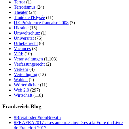
Terror
(1)
Terrorismus
(24)
Theater
(24)
Traité de l'Élysée
(11)
UE Présidence française 2008
(3)
Ukraine
(15)
Umweltschutz
(1)
Universität
(75)
Urheberrecht
(6)
Vacances
(3)
VDF
(10)
Veranstaltungen
(1.103)
Verfassungsrecht
(2)
Verkehr
(4)
Verteidigung
(12)
Wahlen
(2)
Wörterbücher
(11)
Web 2.0
(297)
Wirtschaft
(118)
Frankreich-Blog
#Brexit oder #nonBrexit ?
#FRAFRA2017 : Les auteur-es invité-es à la Foire du Livre
de Francfort 2017