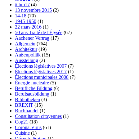
#lbm17
(4)
13 novembre 2015
(2)
14-18
(70)
1945-1950
(1)
22 mars 2016
(1)
50 ans Traité de l'Élysée
(67)
Aachener Vertrag
(17)
Allgemein
(764)
Architektur
(19)
Außenpolitik
(15)
Ausstellung
(2)
Élections législatives 2007
(7)
Élections législatives 2017
(1)
Élections municipales 2008
(7)
Énergie nucléaire
(5)
Berufliche Bildung
(6)
Berufsausbildung
(1)
Bibliotheken
(3)
BREXIT
(15)
Buchhandel
(1)
Consultation citoyennes
(1)
Cop21
(18)
Corona-Virus
(61)
Cuisine
(1)
Décentralisation
(1)