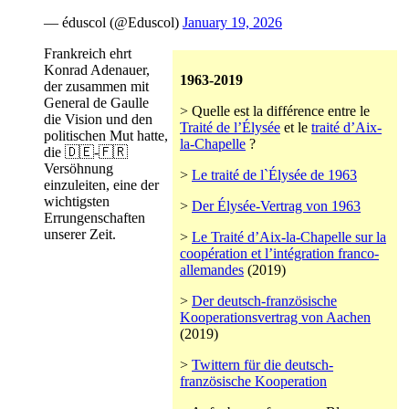
— éduscol (@Eduscol)
January 19, 2026
Frankreich ehrt
Konrad Adenauer,
1963-2019
der zusammen mit
General de Gaulle
> Quelle est la différence entre le
die Vision und den
Traité de l’Élysée
et le
traité d’Aix-
politischen Mut hatte,
la-Chapelle
?
die 🇩🇪-🇫🇷
Versöhnung
>
Le traité de l`Élysée de 1963
einzuleiten, eine der
wichtigsten
>
Der Élysée-Vertrag von 1963
Errungenschaften
unserer Zeit.
>
Le Traité d’Aix-la-Chapelle sur la
coopération et l’intégration franco-
allemandes
(2019)
>
Der deutsch-französische
Kooperationsvertrag von Aachen
(2019)
>
Twittern für die deutsch-
französische Kooperation