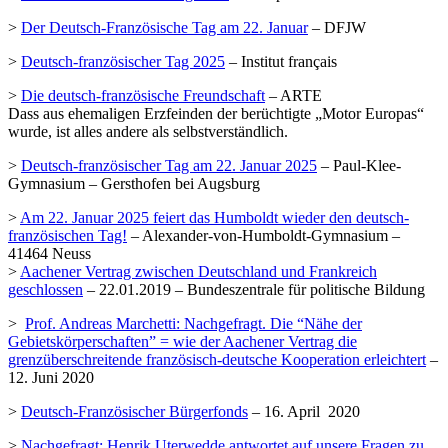
>
Der Deutsch-Französische Tag am 22. Januar
– DFJW
>
Deutsch-französischer Tag 2025
– Institut français
>
Die deutsch-französische Freundschaft
– ARTE
Dass aus ehemaligen Erzfeinden der berüchtigte „Motor Europas“
wurde, ist alles andere als selbstverständlich.
>
Deutsch-französischer Tag am 22. Januar 2025
– Paul-Klee-
Gymnasium – Gersthofen bei Augsburg
>
Am 22. Januar 2025 feiert das Humboldt wieder den deutsch-
französischen Tag!
– Alexander-von-Humboldt-Gymnasium –
41464 Neuss
>
Aachener Vertrag zwischen Deutschland und Frankreich
geschlossen
– 22.01.2019 – Bundeszentrale für politische Bildung
>
Prof. Andreas Marchetti: Nachgefragt. Die “Nähe der
Gebietskörperschaften” = wie der Aachener Vertrag die
grenzüberschreitende französisch-deutsche Kooperation erleichtert
–
12. Juni 2020
>
Deutsch-Französischer Bürgerfonds
– 16. April 2020
>
Nachgefragt: Henrik Uterwedde antwortet auf unsere Fragen zu