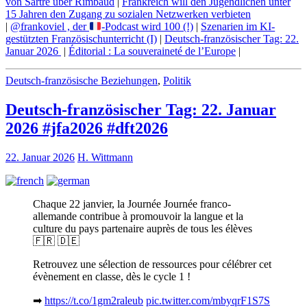
von Sartre über Rimbaud
|
Frankreich will den Jugendlichen unter
15 Jahren den Zugang zu sozialen Netzwerken verbieten
|
@frankoviel , der
-Podcast wird 100 (!)
|
Szenarien im KI-
gestützten Französischunterricht (I)
|
Deutsch-französischer Tag: 22.
Januar 2026
|
Éditorial : La souveraineté de l’Europe
|
Deutsch-französische Beziehungen
,
Politik
Deutsch-französischer Tag: 22. Januar
2026 #jfa2026 #dft2026
22. Januar 2026
H. Wittmann
Chaque 22 janvier, la Journée Journée franco-
allemande contribue à promouvoir la langue et la
culture du pays partenaire auprès de tous les élèves
🇫🇷 🇩🇪
Retrouvez une sélection de ressources pour célébrer cet
évènement en classe, dès le cycle 1 !
➡
https://t.co/1gm2raleub
pic.twitter.com/mbyqrF1S7S