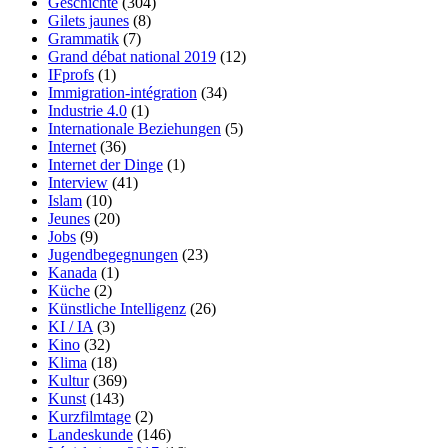
Geschichte
(304)
Gilets jaunes
(8)
Grammatik
(7)
Grand débat national 2019
(12)
IFprofs
(1)
Immigration-intégration
(34)
Industrie 4.0
(1)
Internationale Beziehungen
(5)
Internet
(36)
Internet der Dinge
(1)
Interview
(41)
Islam
(10)
Jeunes
(20)
Jobs
(9)
Jugendbegegnungen
(23)
Kanada
(1)
Küche
(2)
Künstliche Intelligenz
(26)
KI / IA
(3)
Kino
(32)
Klima
(18)
Kultur
(369)
Kunst
(143)
Kurzfilmtage
(2)
Landeskunde
(146)