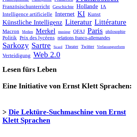
Hollande
Französischunterricht
IA
Geschichte
KI
Internet
Intelligence artificielle
Kunst
Literatur
Littérature
Künstliche Intelligenz
Paris
Merkel
Macron
OFAJ
philosophie
Medien
musique
Politik
Prix des lycéens
relations franco-allemandes
Sarkozy
Sartre
Twitter
Theater
Verfassungsreform
Sicard
Web 2.0
Verteidigung
Lesen fürs Leben
Eine Initiative von Ernst Klett Sprachen:
>
Die Lektüre-Suchmaschine von Ernst
Klett Sprachen