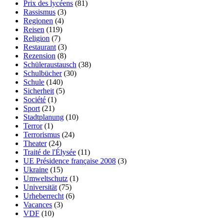
Prix des lycéens
(81)
Rassismus
(3)
Regionen
(4)
Reisen
(119)
Religion
(7)
Restaurant
(3)
Rezension
(8)
Schüleraustausch
(38)
Schulbücher
(30)
Schule
(140)
Sicherheit
(5)
Société
(1)
Sport
(21)
Stadtplanung
(10)
Terror
(1)
Terrorismus
(24)
Theater
(24)
Traité de l'Élysée
(11)
UE Présidence française 2008
(3)
Ukraine
(15)
Umweltschutz
(1)
Universität
(75)
Urheberrecht
(6)
Vacances
(3)
VDF
(10)