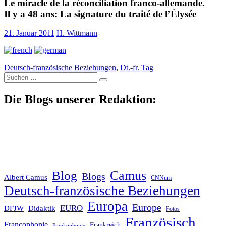
Le miracle de la réconciliation franco-allemande.
Il y a 48 ans: La signature du traité de l’Élysée
21. Januar 2011
H. Wittmann
Deutsch-französische Beziehungen
,
Dt.-fr. Tag
Suche
nach:
Die Blogs unserer Redaktion:
Blog
Camus
Blogs
Albert Camus
CNNum
Deutsch-französische Beziehungen
Europa
Europe
EURO
DFJW
Didaktik
Fotos
Französisch
Francophonie
Frankreich
Frankophonie