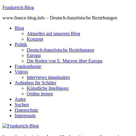
Skip
Frankreich-Blog
to
www.france-blog.info – Deutsch-französische Beziehungen
content
Blog
Aktuelles auf unserem Blog
Konzept
Politik
Deutsch-französische Beziehungen
Europa
Die Reden von E. Macron über Europa
Frankophonie
Videos
Interviews imaginaires
Aufgaben für Schüler
Künstliche Intelligenz
Online lernen
Autor
Suchen
Datenschutz
Impressum