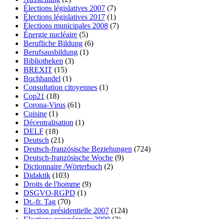
Élections législatives 2007
(7)
Élections législatives 2017
(1)
Élections municipales 2008
(7)
Énergie nucléaire
(5)
Berufliche Bildung
(6)
Berufsausbildung
(1)
Bibliotheken
(3)
BREXIT
(15)
Buchhandel
(1)
Consultation citoyennes
(1)
Cop21
(18)
Corona-Virus
(61)
Cuisine
(1)
Décentralisation
(1)
DELF
(18)
Deutsch
(21)
Deutsch-französische Beziehungen
(724)
Deutsch-französische Woche
(9)
Dictionnaire /Wörterbuch
(2)
Didaktik
(103)
Droits de l'homme
(9)
DSGVO-RGPD
(1)
Dt.-fr. Tag
(70)
Election présidentielle 2007
(124)