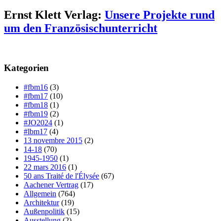
Ernst Klett Verlag:
Unsere Projekte rund
um den Französischunterricht
Kategorien
#fbm16
(3)
#fbm17
(10)
#fbm18
(1)
#fbm19
(2)
#JO2024
(1)
#lbm17
(4)
13 novembre 2015
(2)
14-18
(70)
1945-1950
(1)
22 mars 2016
(1)
50 ans Traité de l'Élysée
(67)
Aachener Vertrag
(17)
Allgemein
(764)
Architektur
(19)
Außenpolitik
(15)
Ausstellung
(2)