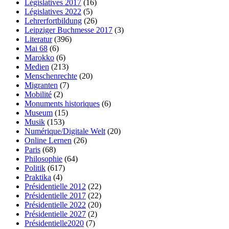
Législatives 2017
(16)
Législatives 2022
(5)
Lehrerfortbildung
(26)
Leipziger Buchmesse 2017
(3)
Literatur
(396)
Mai 68
(6)
Marokko
(6)
Medien
(213)
Menschenrechte
(20)
Migranten
(7)
Mobilité
(2)
Monuments historiques
(6)
Museum
(15)
Musik
(153)
Numérique/Digitale Welt
(20)
Online Lernen
(26)
Paris
(68)
Philosophie
(64)
Politik
(617)
Praktika
(4)
Présidentielle 2012
(22)
Présidentielle 2017
(22)
Présidentielle 2022
(20)
Présidentielle 2027
(2)
Présidentielle2020
(7)