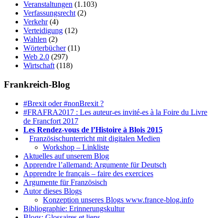
Veranstaltungen
(1.103)
Verfassungsrecht
(2)
Verkehr
(4)
Verteidigung
(12)
Wahlen
(2)
Wörterbücher
(11)
Web 2.0
(297)
Wirtschaft
(118)
Frankreich-Blog
#Brexit oder #nonBrexit ?
#FRAFRA2017 : Les auteur-es invité-es à la Foire du Livre
de Francfort 2017
Les Rendez-vous de l’Histoire à Blois 2015
1.
Französischunterricht mit digitalen Medien
Workshop – Linkliste
Aktuelles auf unserem Blog
Apprendre l’allemand: Argumente für Deutsch
Apprendre le français – faire des exercices
Argumente für Französisch
Autor dieses Blogs
Konzeption unseres Blogs www.france-blog.info
Bibliographie: Erinnerungskultur
Blogs: Glossaires et liens