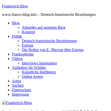
Skip
Frankreich-Blog
to
www.france-blog.info – Deutsch-französische Beziehungen
content
Blog
Aktuelles auf unserem Blog
Konzept
Politik
Deutsch-französische Beziehungen
Europa
Die Reden von E. Macron über Europa
Frankophonie
Videos
Interviews imaginaires
Aufgaben für Schüler
Künstliche Intelligenz
Online lernen
Autor
Suchen
Datenschutz
Impressum