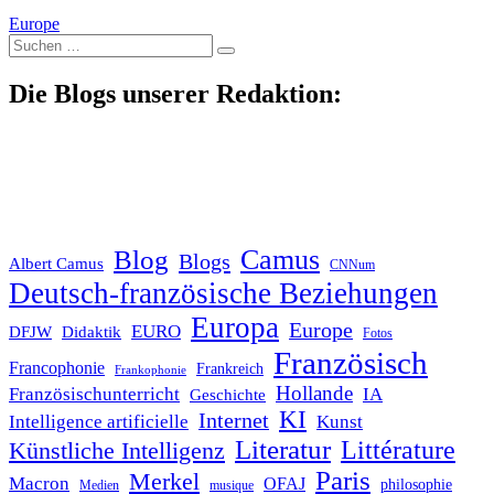
Europe
Suche
nach:
Die Blogs unserer Redaktion:
Blog
Camus
Blogs
Albert Camus
CNNum
Deutsch-französische Beziehungen
Europa
Europe
EURO
DFJW
Didaktik
Fotos
Französisch
Francophonie
Frankreich
Frankophonie
Hollande
Französischunterricht
IA
Geschichte
KI
Internet
Intelligence artificielle
Kunst
Literatur
Littérature
Künstliche Intelligenz
Paris
Merkel
Macron
OFAJ
philosophie
Medien
musique