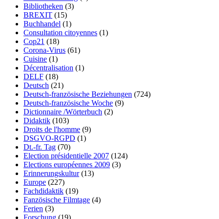
Bibliotheken
(3)
BREXIT
(15)
Buchhandel
(1)
Consultation citoyennes
(1)
Cop21
(18)
Corona-Virus
(61)
Cuisine
(1)
Décentralisation
(1)
DELF
(18)
Deutsch
(21)
Deutsch-französische Beziehungen
(724)
Deutsch-französische Woche
(9)
Dictionnaire /Wörterbuch
(2)
Didaktik
(103)
Droits de l'homme
(9)
DSGVO-RGPD
(1)
Dt.-fr. Tag
(70)
Election présidentielle 2007
(124)
Elections européennes 2009
(3)
Erinnerungskultur
(13)
Europe
(227)
Fachdidaktik
(19)
Fanzösische Filmtage
(4)
Ferien
(3)
Forschung
(19)