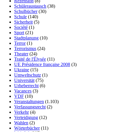
Rezension
(8)
Schüleraustausch
(38)
Schulbücher
(30)
Schule
(140)
Sicherheit
(5)
Société
(1)
Sport
(21)
Stadtplanung
(10)
Terror
(1)
Terrorismus
(24)
Theater
(24)
Traité de l'Élysée
(11)
UE Présidence française 2008
(3)
Ukraine
(15)
Umweltschutz
(1)
Universität
(75)
Urheberrecht
(6)
Vacances
(3)
VDF
(10)
Veranstaltungen
(1.103)
Verfassungsrecht
(2)
Verkehr
(4)
Verteidigung
(12)
Wahlen
(2)
Wörterbücher
(11)