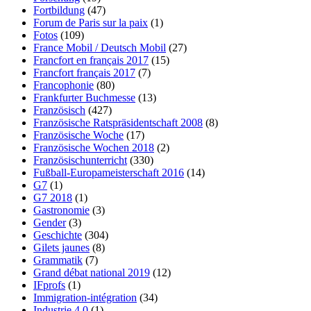
Fortbildung
(47)
Forum de Paris sur la paix
(1)
Fotos
(109)
France Mobil / Deutsch Mobil
(27)
Francfort en français 2017
(15)
Francfort français 2017
(7)
Francophonie
(80)
Frankfurter Buchmesse
(13)
Französisch
(427)
Französische Ratspräsidentschaft 2008
(8)
Französische Woche
(17)
Französische Wochen 2018
(2)
Französischunterricht
(330)
Fußball-Europameisterschaft 2016
(14)
G7
(1)
G7 2018
(1)
Gastronomie
(3)
Gender
(3)
Geschichte
(304)
Gilets jaunes
(8)
Grammatik
(7)
Grand débat national 2019
(12)
IFprofs
(1)
Immigration-intégration
(34)
Industrie 4.0
(1)