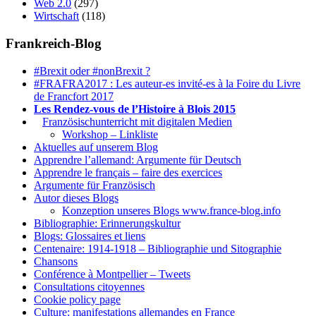
Web 2.0
(297)
Wirtschaft
(118)
Frankreich-Blog
#Brexit oder #nonBrexit ?
#FRAFRA2017 : Les auteur-es invité-es à la Foire du Livre
de Francfort 2017
Les Rendez-vous de l’Histoire à Blois 2015
1.
Französischunterricht mit digitalen Medien
Workshop – Linkliste
Aktuelles auf unserem Blog
Apprendre l’allemand: Argumente für Deutsch
Apprendre le français – faire des exercices
Argumente für Französisch
Autor dieses Blogs
Konzeption unseres Blogs www.france-blog.info
Bibliographie: Erinnerungskultur
Blogs: Glossaires et liens
Centenaire: 1914-1918 – Bibliographie und Sitographie
Chansons
Conférence à Montpellier – Tweets
Consultations citoyennes
Cookie policy page
Culture: manifestations allemandes en France