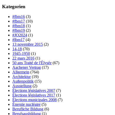
Kategorien
#fbm16
(3)
#fbm17
(10)
#fbm18
(1)
#fbm19
(2)
#JO2024
(1)
#lbm17
(4)
13 novembre 2015
(2)
14-18
(70)
1945-1950
(1)
22 mars 2016
(1)
50 ans Traité de l'Élysée
(67)
Aachener Vertrag
(17)
Allgemein
(764)
Architektur
(19)
Außenpolitik
(15)
Ausstellung
(2)
Élections législatives 2007
(7)
Élections législatives 2017
(1)
Élections municipales 2008
(7)
Énergie nucléaire
(5)
Berufliche Bildung
(6)
Berufsausbildung
(1)