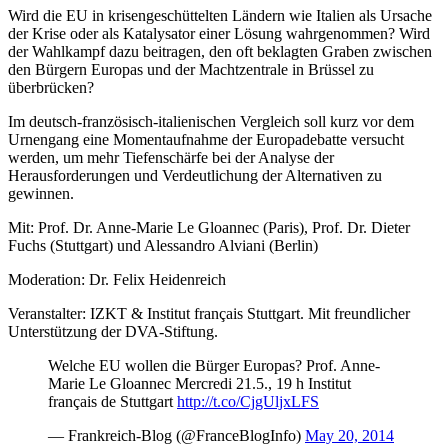
Wird die EU in krisengeschüttelten Ländern wie Italien als Ursache
der Krise oder als Katalysator einer Lösung wahrgenommen? Wird
der Wahlkampf dazu beitragen, den oft beklagten Graben zwischen
den Bürgern Europas und der Machtzentrale in Brüssel zu
überbrücken?
Im deutsch-französisch-italienischen Vergleich soll kurz vor dem
Urnengang eine Momentaufnahme der Europadebatte versucht
werden, um mehr Tiefenschärfe bei der Analyse der
Herausforderungen und Verdeutlichung der Alternativen zu
gewinnen.
Mit: Prof. Dr. Anne-Marie Le Gloannec (Paris), Prof. Dr. Dieter
Fuchs (Stuttgart) und Alessandro Alviani (Berlin)
Moderation: Dr. Felix Heidenreich
Veranstalter: IZKT & Institut français Stuttgart. Mit freundlicher
Unterstützung der DVA-Stiftung.
Welche EU wollen die Bürger Europas? Prof. Anne-
Marie Le Gloannec Mercredi 21.5., 19 h Institut
français de Stuttgart
http://t.co/CjgUljxLFS
— Frankreich-Blog (@FranceBlogInfo)
May 20, 2014