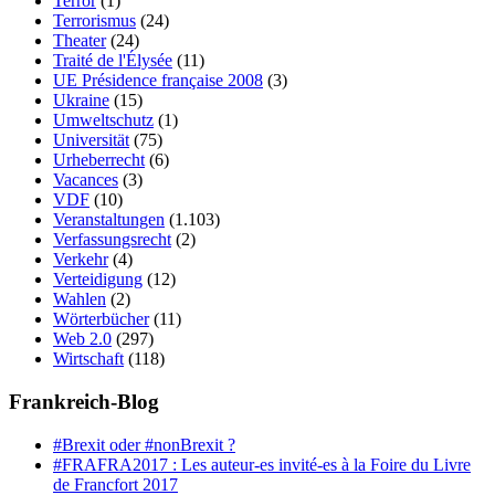
Terror
(1)
Terrorismus
(24)
Theater
(24)
Traité de l'Élysée
(11)
UE Présidence française 2008
(3)
Ukraine
(15)
Umweltschutz
(1)
Universität
(75)
Urheberrecht
(6)
Vacances
(3)
VDF
(10)
Veranstaltungen
(1.103)
Verfassungsrecht
(2)
Verkehr
(4)
Verteidigung
(12)
Wahlen
(2)
Wörterbücher
(11)
Web 2.0
(297)
Wirtschaft
(118)
Frankreich-Blog
#Brexit oder #nonBrexit ?
#FRAFRA2017 : Les auteur-es invité-es à la Foire du Livre
de Francfort 2017