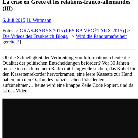
La crise en Grèce et les relations-franco-allemandes
(III)
6. Juli 2015
H. Wittmann
Fotos: >
GRAS-BABYS 2015 (LES BB VÉGÉTAUX 2015)
| >
Die Videos des Frankreich-Blogs.
| >
Wird die Panoramafreiheit
gerettet?
|
Ob die Schnelligkeit der Verbreitung von Informationen heute die
Qualität der politischen Entscheidungen befördert? Vor 30 Jahren
musste ich nach meinem Radio mit Langwelle suchen, das Kabel für
den Kassettenrekorder hervorkramen, eine leere Kassette zur Hand
haben, um den O-Ton des französischen Präsidenten
aufzunehmen… heute wird eine knappe Zeile Code kopiert, und da
ist das Video: