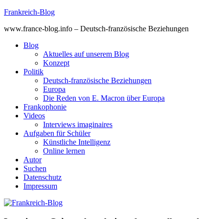
Skip
Frankreich-Blog
to
www.france-blog.info – Deutsch-französische Beziehungen
content
Blog
Aktuelles auf unserem Blog
Konzept
Politik
Deutsch-französische Beziehungen
Europa
Die Reden von E. Macron über Europa
Frankophonie
Videos
Interviews imaginaires
Aufgaben für Schüler
Künstliche Intelligenz
Online lernen
Autor
Suchen
Datenschutz
Impressum