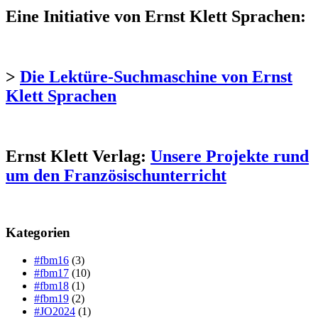
Eine Initiative von Ernst Klett Sprachen:
>
Die Lektüre-Suchmaschine von Ernst
Klett Sprachen
Ernst Klett Verlag:
Unsere Projekte rund
um den Französischunterricht
Kategorien
#fbm16
(3)
#fbm17
(10)
#fbm18
(1)
#fbm19
(2)
#JO2024
(1)