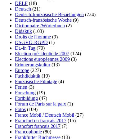
DELF
(18)
Deutsch
(21)
Deutsch-französische Beziehungen
(724)
Deutsch-französische Woche
(9)
Dictionnaire /Wörterbuch
(2)
Didaktik
(103)
Droits de l'homme
(9)
DSGVO-RGPD
(1)
Dt.-fr. Tag
(70)
Election présidentielle 2007
(124)
Elections européennes 2009
(3)
Erinnerungskultur
(13)
Europe
(227)
Fachdidaktik
(19)
Fanzösische Filmtage
(4)
Ferien
(3)
Forschung
(19)
Fortbildung
(47)
Forum de Paris sur la paix
(1)
Fotos
(109)
France Mobil / Deutsch Mobil
(27)
Francfort en français 2017
(15)
Francfort français 2017
(7)
Francophonie
(80)
Frankfurter Buchmesse
(13)