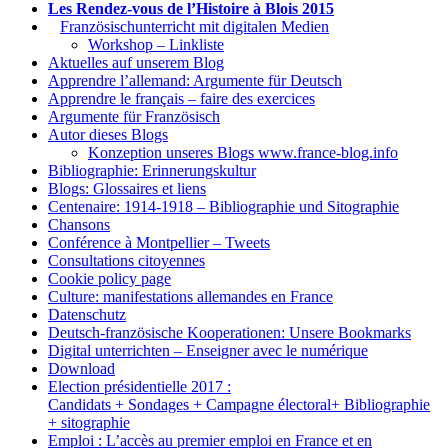
Les Rendez-vous de l’Histoire à Blois 2015
1.
Französischunterricht mit digitalen Medien
Workshop – Linkliste
Aktuelles auf unserem Blog
Apprendre l’allemand: Argumente für Deutsch
Apprendre le français – faire des exercices
Argumente für Französisch
Autor dieses Blogs
Konzeption unseres Blogs www.france-blog.info
Bibliographie: Erinnerungskultur
Blogs: Glossaires et liens
Centenaire: 1914-1918 – Bibliographie und Sitographie
Chansons
Conférence à Montpellier – Tweets
Consultations citoyennes
Cookie policy page
Culture: manifestations allemandes en France
Datenschutz
Deutsch-französische Kooperationen: Unsere Bookmarks
Digital unterrichten – Enseigner avec le numérique
Download
Election présidentielle 2017 :
Candidats + Sondages + Campagne électoral+ Bibliographie
+ sitographie
Emploi : L’accès au premier emploi en France et en