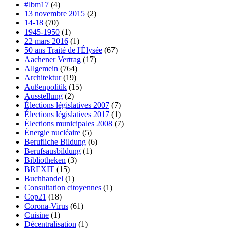
#lbm17
(4)
13 novembre 2015
(2)
14-18
(70)
1945-1950
(1)
22 mars 2016
(1)
50 ans Traité de l'Élysée
(67)
Aachener Vertrag
(17)
Allgemein
(764)
Architektur
(19)
Außenpolitik
(15)
Ausstellung
(2)
Élections législatives 2007
(7)
Élections législatives 2017
(1)
Élections municipales 2008
(7)
Énergie nucléaire
(5)
Berufliche Bildung
(6)
Berufsausbildung
(1)
Bibliotheken
(3)
BREXIT
(15)
Buchhandel
(1)
Consultation citoyennes
(1)
Cop21
(18)
Corona-Virus
(61)
Cuisine
(1)
Décentralisation
(1)