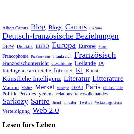
Blog
Camus
Blogs
Albert Camus
CNNum
Deutsch-französische Beziehungen
Europa
Europe
EURO
DFJW
Didaktik
Fotos
Französisch
Francophonie
Frankreich
Frankophonie
Hollande
Französischunterricht
IA
Geschichte
KI
Internet
Intelligence artificielle
Kunst
Literatur
Littérature
Künstliche Intelligenz
Paris
Merkel
Macron
OFAJ
philosophie
Medien
musique
Politik
Prix des lycéens
relations franco-allemandes
Sarkozy
Sartre
Twitter
Theater
Verfassungsreform
Sicard
Web 2.0
Verteidigung
Lesen fürs Leben