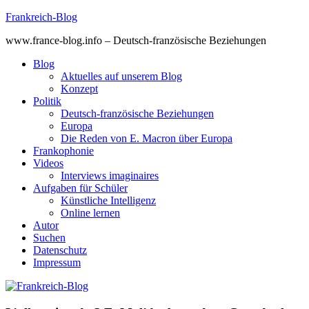
Skip
Frankreich-Blog
to
www.france-blog.info – Deutsch-französische Beziehungen
content
Blog
Aktuelles auf unserem Blog
Konzept
Politik
Deutsch-französische Beziehungen
Europa
Die Reden von E. Macron über Europa
Frankophonie
Videos
Interviews imaginaires
Aufgaben für Schüler
Künstliche Intelligenz
Online lernen
Autor
Suchen
Datenschutz
Impressum