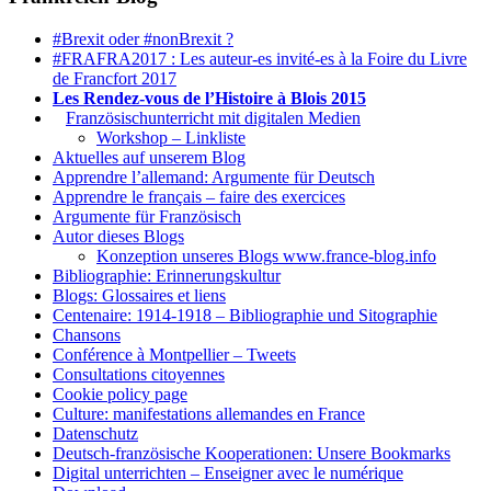
#Brexit oder #nonBrexit ?
#FRAFRA2017 : Les auteur-es invité-es à la Foire du Livre
de Francfort 2017
Les Rendez-vous de l’Histoire à Blois 2015
1.
Französischunterricht mit digitalen Medien
Workshop – Linkliste
Aktuelles auf unserem Blog
Apprendre l’allemand: Argumente für Deutsch
Apprendre le français – faire des exercices
Argumente für Französisch
Autor dieses Blogs
Konzeption unseres Blogs www.france-blog.info
Bibliographie: Erinnerungskultur
Blogs: Glossaires et liens
Centenaire: 1914-1918 – Bibliographie und Sitographie
Chansons
Conférence à Montpellier – Tweets
Consultations citoyennes
Cookie policy page
Culture: manifestations allemandes en France
Datenschutz
Deutsch-französische Kooperationen: Unsere Bookmarks
Digital unterrichten – Enseigner avec le numérique