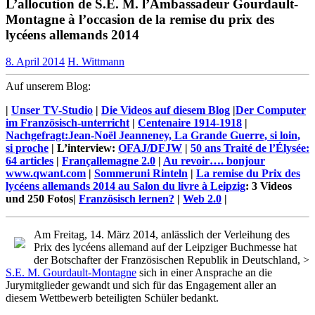
L’allocution de S.E. M. l’Ambassadeur Gourdault-
Montagne à l’occasion de la remise du prix des
lycéens allemands 2014
8. April 2014
H. Wittmann
Auf unserem Blog:
|
Unser TV-Studio
|
Die Videos auf diesem Blog
|
Der Computer
im Französisch-unterricht
|
Centenaire 1914-1918
|
Nachgefragt:Jean-Noël Jeanneney, La Grande Guerre, si loin,
si proche
| L’interview:
OFAJ/DFJW
|
50 ans Traité de l’Élysée:
64 articles
|
Françallemagne 2.0
|
Au revoir…. bonjour
www.qwant.com
|
Sommeruni Rinteln
|
La remise du Prix des
lycéens allemands 2014 au Salon du livre à Leipzig
: 3 Videos
und 250 Fotos|
Französisch lernen?
|
Web 2.0
|
Am Freitag, 14. März 2014, anlässlich der Verleihung des
Prix des lycéens allemand auf der Leipziger Buchmesse hat
der Botschafter der Französischen Republik in Deutschland, >
S.E. M. Gourdault-Montagne
sich in einer Ansprache an die
Jurymitglieder gewandt und sich für das Engagement aller an
diesem Wettbewerb beteiligten Schüler bedankt.