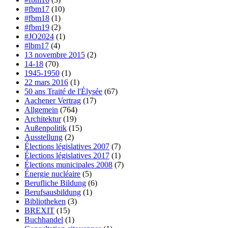
#fbm17
(10)
#fbm18
(1)
#fbm19
(2)
#JO2024
(1)
#lbm17
(4)
13 novembre 2015
(2)
14-18
(70)
1945-1950
(1)
22 mars 2016
(1)
50 ans Traité de l'Élysée
(67)
Aachener Vertrag
(17)
Allgemein
(764)
Architektur
(19)
Außenpolitik
(15)
Ausstellung
(2)
Élections législatives 2007
(7)
Élections législatives 2017
(1)
Élections municipales 2008
(7)
Énergie nucléaire
(5)
Berufliche Bildung
(6)
Berufsausbildung
(1)
Bibliotheken
(3)
BREXIT
(15)
Buchhandel
(1)