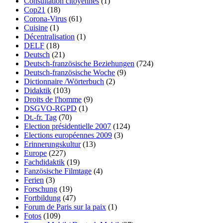
Consultation citoyennes
(1)
Cop21
(18)
Corona-Virus
(61)
Cuisine
(1)
Décentralisation
(1)
DELF
(18)
Deutsch
(21)
Deutsch-französische Beziehungen
(724)
Deutsch-französische Woche
(9)
Dictionnaire /Wörterbuch
(2)
Didaktik
(103)
Droits de l'homme
(9)
DSGVO-RGPD
(1)
Dt.-fr. Tag
(70)
Election présidentielle 2007
(124)
Elections européennes 2009
(3)
Erinnerungskultur
(13)
Europe
(227)
Fachdidaktik
(19)
Fanzösische Filmtage
(4)
Ferien
(3)
Forschung
(19)
Fortbildung
(47)
Forum de Paris sur la paix
(1)
Fotos
(109)