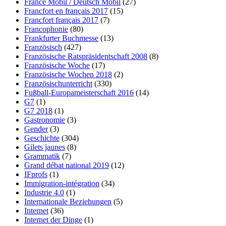
France Mobil / Deutsch Mobil
(27)
Francfort en français 2017
(15)
Francfort français 2017
(7)
Francophonie
(80)
Frankfurter Buchmesse
(13)
Französisch
(427)
Französische Ratspräsidentschaft 2008
(8)
Französische Woche
(17)
Französische Wochen 2018
(2)
Französischunterricht
(330)
Fußball-Europameisterschaft 2016
(14)
G7
(1)
G7 2018
(1)
Gastronomie
(3)
Gender
(3)
Geschichte
(304)
Gilets jaunes
(8)
Grammatik
(7)
Grand débat national 2019
(12)
IFprofs
(1)
Immigration-intégration
(34)
Industrie 4.0
(1)
Internationale Beziehungen
(5)
Internet
(36)
Internet der Dinge
(1)