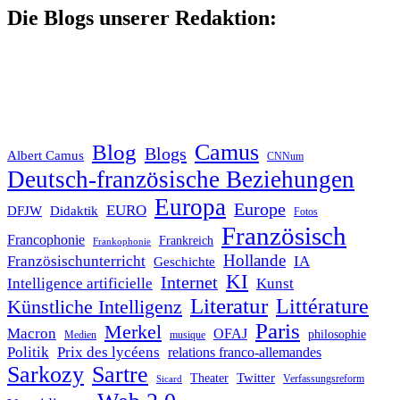
Die Blogs unserer Redaktion:
Blog
Camus
Blogs
Albert Camus
CNNum
Deutsch-französische Beziehungen
Europa
Europe
EURO
DFJW
Didaktik
Fotos
Französisch
Francophonie
Frankreich
Frankophonie
Hollande
Französischunterricht
IA
Geschichte
KI
Internet
Intelligence artificielle
Kunst
Literatur
Littérature
Künstliche Intelligenz
Paris
Merkel
Macron
OFAJ
philosophie
Medien
musique
Politik
Prix des lycéens
relations franco-allemandes
Sarkozy
Sartre
Twitter
Theater
Verfassungsreform
Sicard