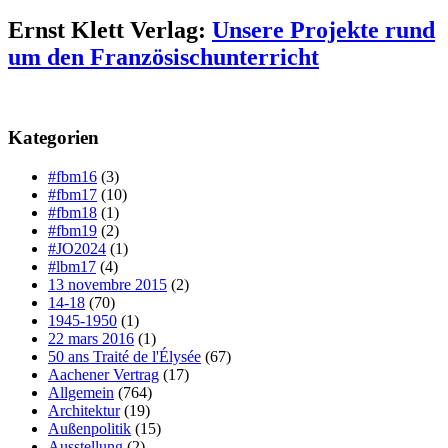
Ernst Klett Verlag:
Unsere Projekte rund
um den Französischunterricht
Kategorien
#fbm16
(3)
#fbm17
(10)
#fbm18
(1)
#fbm19
(2)
#JO2024
(1)
#lbm17
(4)
13 novembre 2015
(2)
14-18
(70)
1945-1950
(1)
22 mars 2016
(1)
50 ans Traité de l'Élysée
(67)
Aachener Vertrag
(17)
Allgemein
(764)
Architektur
(19)
Außenpolitik
(15)
Ausstellung
(2)