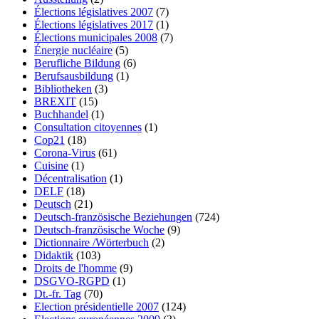
Élections législatives 2007
(7)
Élections législatives 2017
(1)
Élections municipales 2008
(7)
Énergie nucléaire
(5)
Berufliche Bildung
(6)
Berufsausbildung
(1)
Bibliotheken
(3)
BREXIT
(15)
Buchhandel
(1)
Consultation citoyennes
(1)
Cop21
(18)
Corona-Virus
(61)
Cuisine
(1)
Décentralisation
(1)
DELF
(18)
Deutsch
(21)
Deutsch-französische Beziehungen
(724)
Deutsch-französische Woche
(9)
Dictionnaire /Wörterbuch
(2)
Didaktik
(103)
Droits de l'homme
(9)
DSGVO-RGPD
(1)
Dt.-fr. Tag
(70)
Election présidentielle 2007
(124)