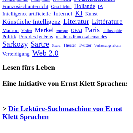
Hollande
Französischunterricht
IA
Geschichte
KI
Internet
Intelligence artificielle
Kunst
Literatur
Littérature
Künstliche Intelligenz
Paris
Merkel
Macron
OFAJ
philosophie
Medien
musique
Politik
Prix des lycéens
relations franco-allemandes
Sarkozy
Sartre
Twitter
Theater
Verfassungsreform
Sicard
Web 2.0
Verteidigung
Lesen fürs Leben
Eine Initiative von Ernst Klett Sprachen:
>
Die Lektüre-Suchmaschine von Ernst
Klett Sprachen