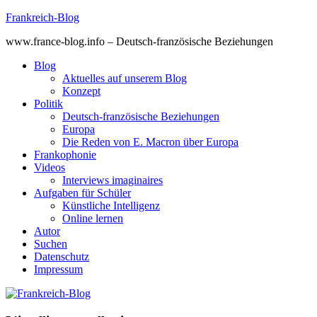
Skip
Frankreich-Blog
to
www.france-blog.info – Deutsch-französische Beziehungen
content
Blog
Aktuelles auf unserem Blog
Konzept
Politik
Deutsch-französische Beziehungen
Europa
Die Reden von E. Macron über Europa
Frankophonie
Videos
Interviews imaginaires
Aufgaben für Schüler
Künstliche Intelligenz
Online lernen
Autor
Suchen
Datenschutz
Impressum