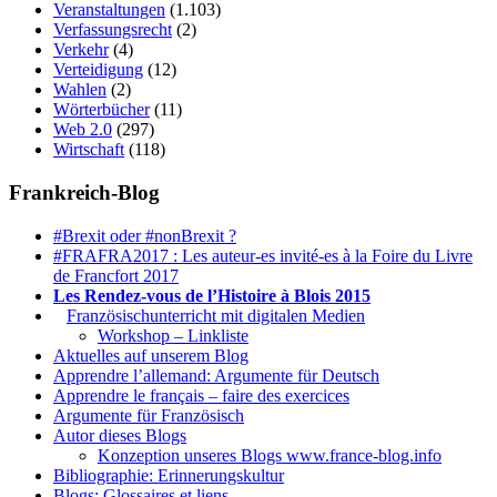
Veranstaltungen
(1.103)
Verfassungsrecht
(2)
Verkehr
(4)
Verteidigung
(12)
Wahlen
(2)
Wörterbücher
(11)
Web 2.0
(297)
Wirtschaft
(118)
Frankreich-Blog
#Brexit oder #nonBrexit ?
#FRAFRA2017 : Les auteur-es invité-es à la Foire du Livre
de Francfort 2017
Les Rendez-vous de l’Histoire à Blois 2015
1.
Französischunterricht mit digitalen Medien
Workshop – Linkliste
Aktuelles auf unserem Blog
Apprendre l’allemand: Argumente für Deutsch
Apprendre le français – faire des exercices
Argumente für Französisch
Autor dieses Blogs
Konzeption unseres Blogs www.france-blog.info
Bibliographie: Erinnerungskultur
Blogs: Glossaires et liens