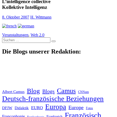
L’intelligence collective
Kollektive Intelligenz
8. Oktober 2007
H. Wittmann
Veranstaltungen
,
Web 2.0
Suche
nach:
Die Blogs unserer Redaktion:
Blog
Camus
Blogs
Albert Camus
CNNum
Deutsch-französische Beziehungen
Europa
Europe
EURO
DFJW
Didaktik
Fotos
Französisch
Francophonie
Frankreich
Frankophonie