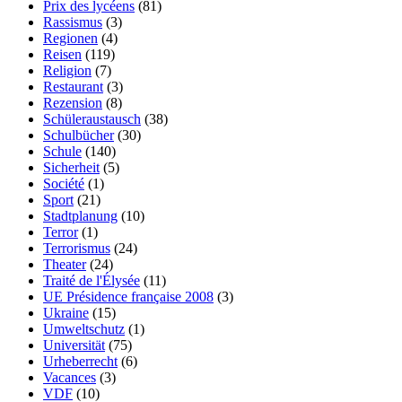
Prix des lycéens
(81)
Rassismus
(3)
Regionen
(4)
Reisen
(119)
Religion
(7)
Restaurant
(3)
Rezension
(8)
Schüleraustausch
(38)
Schulbücher
(30)
Schule
(140)
Sicherheit
(5)
Société
(1)
Sport
(21)
Stadtplanung
(10)
Terror
(1)
Terrorismus
(24)
Theater
(24)
Traité de l'Élysée
(11)
UE Présidence française 2008
(3)
Ukraine
(15)
Umweltschutz
(1)
Universität
(75)
Urheberrecht
(6)
Vacances
(3)
VDF
(10)