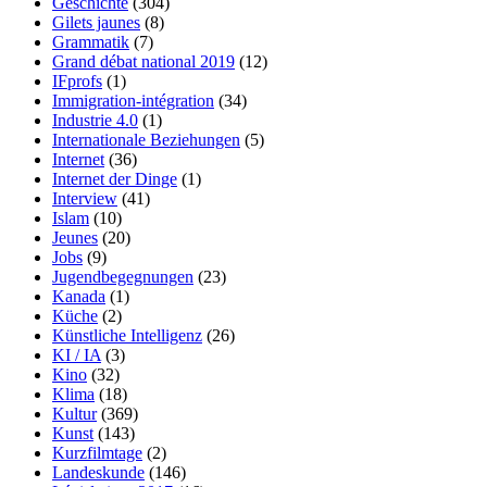
Geschichte
(304)
Gilets jaunes
(8)
Grammatik
(7)
Grand débat national 2019
(12)
IFprofs
(1)
Immigration-intégration
(34)
Industrie 4.0
(1)
Internationale Beziehungen
(5)
Internet
(36)
Internet der Dinge
(1)
Interview
(41)
Islam
(10)
Jeunes
(20)
Jobs
(9)
Jugendbegegnungen
(23)
Kanada
(1)
Küche
(2)
Künstliche Intelligenz
(26)
KI / IA
(3)
Kino
(32)
Klima
(18)
Kultur
(369)
Kunst
(143)
Kurzfilmtage
(2)
Landeskunde
(146)