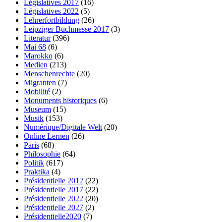
Législatives 2017
(16)
Législatives 2022
(5)
Lehrerfortbildung
(26)
Leipziger Buchmesse 2017
(3)
Literatur
(396)
Mai 68
(6)
Marokko
(6)
Medien
(213)
Menschenrechte
(20)
Migranten
(7)
Mobilité
(2)
Monuments historiques
(6)
Museum
(15)
Musik
(153)
Numérique/Digitale Welt
(20)
Online Lernen
(26)
Paris
(68)
Philosophie
(64)
Politik
(617)
Praktika
(4)
Présidentielle 2012
(22)
Présidentielle 2017
(22)
Présidentielle 2022
(20)
Présidentielle 2027
(2)
Présidentielle2020
(7)