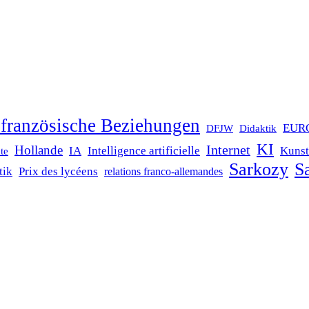
französische Beziehungen
EUR
DFJW
Didaktik
KI
Internet
Hollande
IA
Intelligence artificielle
Kunst
te
Sarkozy
Sa
tik
Prix des lycéens
relations franco-allemandes