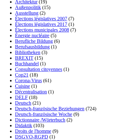
Architektur
(19)
Außenpolitik
(15)
Ausstellung
(2)
Élections législatives 2007
(7)
Élections législatives 2017
(1)
Élections municipales 2008
(7)
Énergie nucléaire
(5)
Berufliche Bildung
(6)
Berufsausbildung
(1)
Bibliotheken
(3)
BREXIT
(15)
Buchhandel
(1)
Consultation citoyennes
(1)
Cop21
(18)
Corona-Virus
(61)
Cuisine
(1)
Décentralisation
(1)
DELF
(18)
Deutsch
(21)
Deutsch-französische Beziehungen
(724)
Deutsch-französische Woche
(9)
Dictionnaire /Wörterbuch
(2)
Didaktik
(103)
Droits de l'homme
(9)
DSGVO-RGPD
(1)