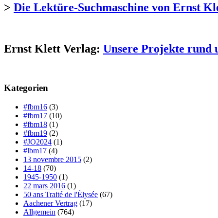
>
Die Lektüre-Suchmaschine von Ernst Kl
Ernst Klett Verlag:
Unsere Projekte rund 
Kategorien
#fbm16
(3)
#fbm17
(10)
#fbm18
(1)
#fbm19
(2)
#JO2024
(1)
#lbm17
(4)
13 novembre 2015
(2)
14-18
(70)
1945-1950
(1)
22 mars 2016
(1)
50 ans Traité de l'Élysée
(67)
Aachener Vertrag
(17)
Allgemein
(764)