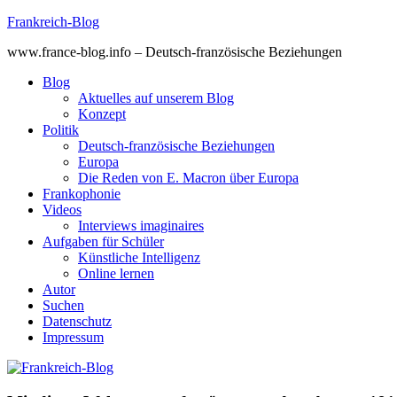
Skip
Frankreich-Blog
to
www.france-blog.info – Deutsch-französische Beziehungen
content
Blog
Aktuelles auf unserem Blog
Konzept
Politik
Deutsch-französische Beziehungen
Europa
Die Reden von E. Macron über Europa
Frankophonie
Videos
Interviews imaginaires
Aufgaben für Schüler
Künstliche Intelligenz
Online lernen
Autor
Suchen
Datenschutz
Impressum