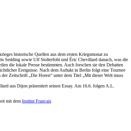
rieges historische Quellen aus dem ersten Kriegsmonat zu
in Sedding sowie Ulf Stolterfoht und Éric Chevillard danach, was die
ilen die lokale Presse bestimmten. Auch forschen sie den Debatten
chtlicher Ereignisse. Nach dem Auftakt in Berlin folgt eine Tournee
 der Zeitschrift „Die Horen“ unter dem Titel „Mit dieser Welt muss
illard aus Dijon präsentiert seinen Essay. Am 16.6. folgen A.L.
beit mit dem
Institut Français