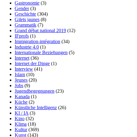
Gastronomie
(3)
Gender
(3)
Geschichte
(304)
Gilets jaunes
(8)
Grammatik
(7)
Grand débat national 2019
(12)
IFprofs
(1)
Immigration-intégration
(34)
Industrie 4.0
(1)
Internationale Beziehungen
(5)
Internet
(36)
Internet der Dinge
(1)
Interview
(41)
Islam
(10)
Jeunes
(20)
Jobs
(9)
Jugendbegegnungen
(23)
Kanada
(1)
Küche
(2)
Künstliche Intelligenz
(26)
KI / IA
(3)
Kino
(32)
Klima
(18)
Kultur
(369)
Kunst
(143)