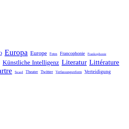
Europa
Europe
O
Francophonie
Fotos
Frankophonie
Literatur
Littérature
Künstliche Intelligenz
rtre
Verteidigung
Twitter
Theater
Verfassungsreform
Sicard