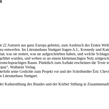
4
t 22 Autoren aus ganz Europa gebeten, zum Ausbruch des Ersten Weltk
zu entwerfen. Im Literaturhaus Stuttgart fragen A.L. Kennedy und Katr
at; was sie notiert, was sie aufgeschrieben haben, und welche Schlagze
 geführt wurden, und weben so an einem kleinmaschigen Netz zeitgeschi
deutschsprachigen Raum. Pünktlich zum Auftakt erscheinen die Texte in
pas“, Wallstein Verlag.
terfoht seine Gedichte zum Projekt vor und der Schriftsteller Éric Chev
Literaturhaus Stuttgart.
 der Kulturstiftung des Bundes und der Körber Stiftung in Zusammenar