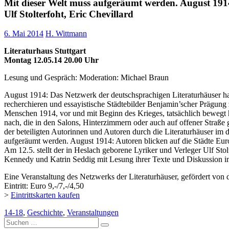
Mit dieser Welt muss aufgeräumt werden. August 191
Ulf Stolterfoht, Eric Chevillard
6. Mai 2014
H. Wittmann
Literaturhaus Stuttgart
Montag 12.05.14 20.00 Uhr
Lesung und Gespräch: Moderation: Michael Braun
August 1914: Das Netzwerk der deutschsprachigen Literaturhäuser ha
recherchieren und essayistische Städtebilder Benjamin’scher Prägung 
Menschen 1914, vor und mit Beginn des Krieges, tatsächlich bewegt h
nach, die in den Salons, Hinterzimmern oder auch auf offener Straße
der beteiligten Autorinnen und Autoren durch die Literaturhäuser im 
aufgeräumt werden. August 1914: Autoren blicken auf die Städte Euro
Am 12.5. stellt der in Heslach geborene Lyriker und Verleger Ulf Stol
Kennedy und Katrin Seddig mit Lesung ihrer Texte und Diskussion im 
Eine Veranstaltung des Netzwerks der Literaturhäuser, gefördert von
Eintritt: Euro 9,-/7,-/4,50
>
Eintrittskarten kaufen
14-18
,
Geschichte
,
Veranstaltungen
Suche