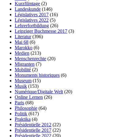
Kurzfilmtage
(2)
Landeskunde
(146)
Législatives 2017
(16)
Législatives 2022
(5)
Lehrerfortbildung
(26)
Leipziger Buchmesse 2017
(3)
Literatur
(396)
Mai 68
(6)
Marokko
(6)
Medien
(213)
Menschenrechte
(20)
Migranten
(7)
Mobilité
(2)
Monuments historiques
(6)
Museum
(15)
Musik
(153)
Numérique/Digitale Welt
(20)
Online Lernen
(26)
Paris
(68)
Philosophie
(64)
Politik
(617)
Praktika
(4)
Présidentielle 2012
(22)
Présidentielle 2017
(22)
Présidentielle 2022
(20)