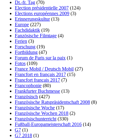
Dt.-fr. Tag
(70)
Election présidentielle 2007
(124)
Elections européennes 2009
(3)
Erinnerungskultur
(13)
Europe
(227)
Fachdidaktik
(19)
Fanzösische Filmtage
(4)
Ferien
(3)
Forschung
(19)
Fortbildung
(47)
Forum de Paris sur la paix
(1)
Fotos
(109)
France Mobil / Deutsch Mobil
(27)
Francfort en français 2017
(15)
Francfort français 2017
(7)
Francophonie
(80)
Frankfurter Buchmesse
(13)
Französisch
(427)
Französische Ratspräsidentschaft 2008
(8)
Französische Woche
(17)
Französische Wochen 2018
(2)
Französischunterricht
(330)
Fußball-Europameisterschaft 2016
(14)
G7
(1)
G7 2018
(1)