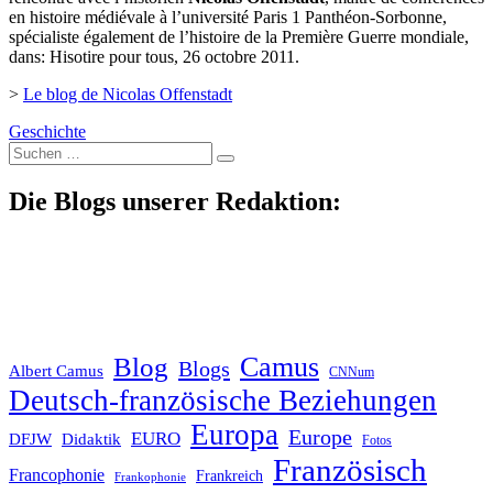
en histoire médiévale à l’université Paris 1 Panthéon-Sorbonne,
spécialiste également de l’histoire de la Première Guerre mondiale,
dans: Hisotire pour tous, 26 octobre 2011.
>
Le blog de Nicolas Offenstadt
Geschichte
Suche
nach:
Die Blogs unserer Redaktion:
Blog
Camus
Blogs
Albert Camus
CNNum
Deutsch-französische Beziehungen
Europa
Europe
EURO
DFJW
Didaktik
Fotos
Französisch
Francophonie
Frankreich
Frankophonie