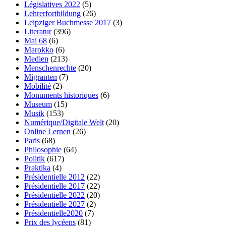
Législatives 2022
(5)
Lehrerfortbildung
(26)
Leipziger Buchmesse 2017
(3)
Literatur
(396)
Mai 68
(6)
Marokko
(6)
Medien
(213)
Menschenrechte
(20)
Migranten
(7)
Mobilité
(2)
Monuments historiques
(6)
Museum
(15)
Musik
(153)
Numérique/Digitale Welt
(20)
Online Lernen
(26)
Paris
(68)
Philosophie
(64)
Politik
(617)
Praktika
(4)
Présidentielle 2012
(22)
Présidentielle 2017
(22)
Présidentielle 2022
(20)
Présidentielle 2027
(2)
Présidentielle2020
(7)
Prix des lycéens
(81)