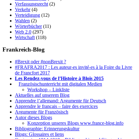
Verfassungsrecht
(2)
Verkehr
(4)
Verteidigung
(12)
Wahlen
(2)
Wörterbücher
(11)
Web 2.0
(297)
Wirtschaft
(118)
Frankreich-Blog
#Brexit oder #nonBrexit ?
#FRAFRA2017 : Les auteur-es invité-es à la Foire du Livre
de Francfort 2017
Les Rendez-vous de l’Histoire à Blois 2015
1.
Französischunterricht mit digitalen Medien
Workshop – Linkliste
Aktuelles auf unserem Blog
Apprendre l’allemand: Argumente für Deutsch
Apprendre le français – faire des exercices
Argumente für Französisch
Autor dieses Blogs
Konzeption unseres Blogs www.france-blog.info
Bibliographie: Erinnerungskultur
Blogs: Glossaires et liens