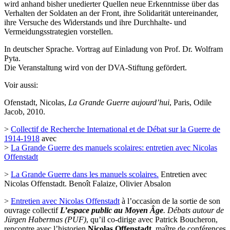
wird anhand bisher unedierter Quellen neue Erkenntnisse über das
Verhalten der Soldaten an der Front, ihre Solidarität untereinander,
ihre Versuche des Widerstands und ihre Durchhalte- und
Vermeidungsstrategien vorstellen.
In deutscher Sprache. Vortrag auf Einladung von Prof. Dr. Wolfram
Pyta.
Die Veranstaltung wird von der DVA-Stiftung gefördert.
Voir aussi:
Ofenstadt, Nicolas,
La Grande Guerre aujourd’hui
, Paris, Odile
Jacob, 2010.
>
Collectif de Recherche International et de Débat sur la Guerre de
1914-1918
avec
>
La Grande Guerre des manuels scolaires: entretien avec Nicolas
Offenstadt
>
La Grande Guerre dans les manuels scolaires.
Entretien avec
Nicolas Offenstadt. Benoît Falaize, Olivier Absalon
>
Entretien avec Nicolas Offenstadt
à l’occasion de la sortie de son
ouvrage collectif
L’espace public au Moyen Âge
. Débats autour de
Jürgen Habermas (PUF)
, qu’il co-dirige avec Patrick Boucheron,
rencontre avec l’historien
Nicolas Offenstadt
, maître de conférences