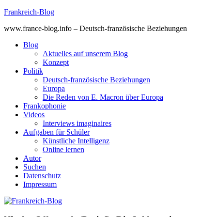
Skip
Frankreich-Blog
to
www.france-blog.info – Deutsch-französische Beziehungen
content
Blog
Aktuelles auf unserem Blog
Konzept
Politik
Deutsch-französische Beziehungen
Europa
Die Reden von E. Macron über Europa
Frankophonie
Videos
Interviews imaginaires
Aufgaben für Schüler
Künstliche Intelligenz
Online lernen
Autor
Suchen
Datenschutz
Impressum