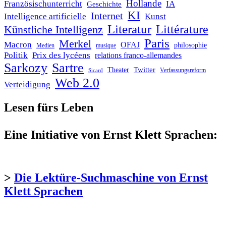
Hollande
Französischunterricht
IA
Geschichte
KI
Internet
Intelligence artificielle
Kunst
Literatur
Littérature
Künstliche Intelligenz
Paris
Merkel
Macron
OFAJ
philosophie
Medien
musique
Politik
Prix des lycéens
relations franco-allemandes
Sarkozy
Sartre
Twitter
Theater
Verfassungsreform
Sicard
Web 2.0
Verteidigung
Lesen fürs Leben
Eine Initiative von Ernst Klett Sprachen:
>
Die Lektüre-Suchmaschine von Ernst
Klett Sprachen