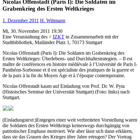
Nicolas Offenstadt (Paris I): Die Soldaten im
Grabenkrieg des Ersten Weltkrieges
1. Dezember 2011
H. Wittmann
Mi, 30. November 2011 19:30
Eine Veranstaltung des >
IZKT
in Zusammenarbeit mit der
Stadtbibliothek, Mailänder Platz 1, 70173 Stuttgart
Nicolas Offenstadt (Paris I): Die Soldaten im Grabenkrieg des
Ersten Weltkrieges: Überlebens- und Durchhaltestrategien. – Il est
maître de conférences en histoire médiévale à l’Université de Paris I-
Panthéon-Sorbonne et il est spécialiste des pratiques de la guerre et
de la paix à la fin du Moyen Age et à l’époque contemporaine.
Nicolas Offenstadt kaum auf Einladung von Prof. Dr. W. Pyta
(Histoisches Seminar der Universität Stuttgart) (Foto: links) nach
Stuttgart.
(Einladungstext:)Entgegen einer weit verbreiteten Vorstellung waren
die Soldaten des Ersten Weltkriegs keineswegs durchgängig von
patriotischer Emphase motiviert. Wie aber lässt sich dann erklären,
dass sie das Grauen des Krieges über Jahre ertrugen? Der Vortrag