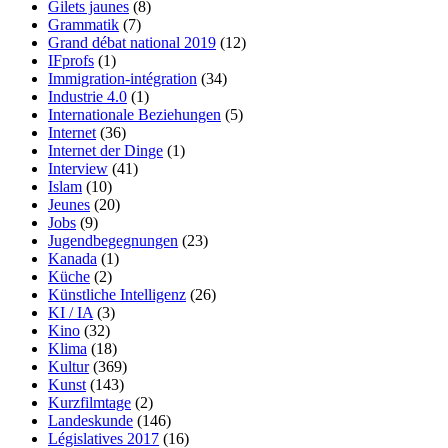
Gilets jaunes
(8)
Grammatik
(7)
Grand débat national 2019
(12)
IFprofs
(1)
Immigration-intégration
(34)
Industrie 4.0
(1)
Internationale Beziehungen
(5)
Internet
(36)
Internet der Dinge
(1)
Interview
(41)
Islam
(10)
Jeunes
(20)
Jobs
(9)
Jugendbegegnungen
(23)
Kanada
(1)
Küche
(2)
Künstliche Intelligenz
(26)
KI / IA
(3)
Kino
(32)
Klima
(18)
Kultur
(369)
Kunst
(143)
Kurzfilmtage
(2)
Landeskunde
(146)
Législatives 2017
(16)