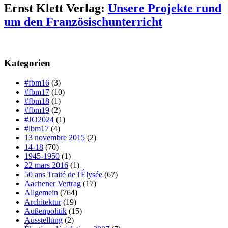
Ernst Klett Verlag:
Unsere Projekte rund
um den Französischunterricht
Kategorien
#fbm16
(3)
#fbm17
(10)
#fbm18
(1)
#fbm19
(2)
#JO2024
(1)
#lbm17
(4)
13 novembre 2015
(2)
14-18
(70)
1945-1950
(1)
22 mars 2016
(1)
50 ans Traité de l'Élysée
(67)
Aachener Vertrag
(17)
Allgemein
(764)
Architektur
(19)
Außenpolitik
(15)
Ausstellung
(2)