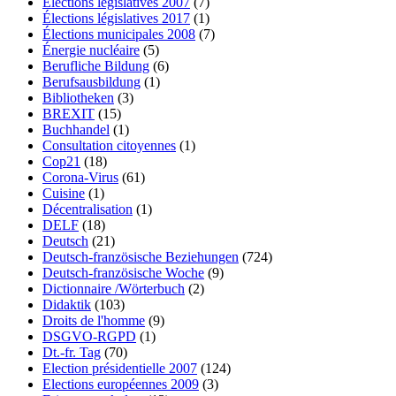
Élections législatives 2007
(7)
Élections législatives 2017
(1)
Élections municipales 2008
(7)
Énergie nucléaire
(5)
Berufliche Bildung
(6)
Berufsausbildung
(1)
Bibliotheken
(3)
BREXIT
(15)
Buchhandel
(1)
Consultation citoyennes
(1)
Cop21
(18)
Corona-Virus
(61)
Cuisine
(1)
Décentralisation
(1)
DELF
(18)
Deutsch
(21)
Deutsch-französische Beziehungen
(724)
Deutsch-französische Woche
(9)
Dictionnaire /Wörterbuch
(2)
Didaktik
(103)
Droits de l'homme
(9)
DSGVO-RGPD
(1)
Dt.-fr. Tag
(70)
Election présidentielle 2007
(124)
Elections européennes 2009
(3)