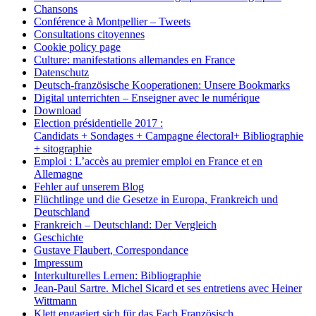
Chansons
Conférence à Montpellier – Tweets
Consultations citoyennes
Cookie policy page
Culture: manifestations allemandes en France
Datenschutz
Deutsch-französische Kooperationen: Unsere Bookmarks
Digital unterrichten – Enseigner avec le numérique
Download
Election présidentielle 2017 :
Candidats + Sondages + Campagne électoral+ Bibliographie
+ sitographie
Emploi : L’accès au premier emploi en France et en
Allemagne
Fehler auf unserem Blog
Flüchtlinge und die Gesetze in Europa, Frankreich und
Deutschland
Frankreich – Deutschland: Der Vergleich
Geschichte
Gustave Flaubert, Correspondance
Impressum
Interkulturelles Lernen: Bibliographie
Jean-Paul Sartre. Michel Sicard et ses entretiens avec Heiner
Wittmann
Klett engagiert sich für das Fach Französisch