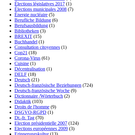
Élections législatives 2017
(1)
Élections municipales 2008
(7)
Énergie nucléaire
(5)
Berufliche Bildung
(6)
Berufsausbildung
(1)
Bibliotheken
(3)
BREXIT
(15)
Buchhandel
(1)
Consultation citoyennes
(1)
Cop21
(18)
Corona-Virus
(61)
Cuisine
(1)
Décentralisation
(1)
DELF
(18)
Deutsch
(21)
Deutsch-französische Beziehungen
(724)
Deutsch-französische Woche
(9)
Dictionnaire /Wörterbuch
(2)
Didaktik
(103)
Droits de l'homme
(9)
DSGVO-RGPD
(1)
Dt.-fr. Tag
(70)
Election présidentielle 2007
(124)
Elections européennes 2009
(3)
Erinnerungskultur
(13)