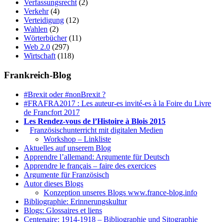
Verfassungsrecht
(2)
Verkehr
(4)
Verteidigung
(12)
Wahlen
(2)
Wörterbücher
(11)
Web 2.0
(297)
Wirtschaft
(118)
Frankreich-Blog
#Brexit oder #nonBrexit ?
#FRAFRA2017 : Les auteur-es invité-es à la Foire du Livre
de Francfort 2017
Les Rendez-vous de l’Histoire à Blois 2015
1.
Französischunterricht mit digitalen Medien
Workshop – Linkliste
Aktuelles auf unserem Blog
Apprendre l’allemand: Argumente für Deutsch
Apprendre le français – faire des exercices
Argumente für Französisch
Autor dieses Blogs
Konzeption unseres Blogs www.france-blog.info
Bibliographie: Erinnerungskultur
Blogs: Glossaires et liens
Centenaire: 1914-1918 – Bibliographie und Sitographie