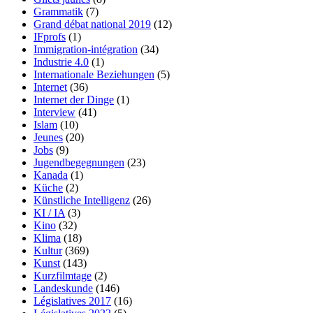
Grammatik
(7)
Grand débat national 2019
(12)
IFprofs
(1)
Immigration-intégration
(34)
Industrie 4.0
(1)
Internationale Beziehungen
(5)
Internet
(36)
Internet der Dinge
(1)
Interview
(41)
Islam
(10)
Jeunes
(20)
Jobs
(9)
Jugendbegegnungen
(23)
Kanada
(1)
Küche
(2)
Künstliche Intelligenz
(26)
KI / IA
(3)
Kino
(32)
Klima
(18)
Kultur
(369)
Kunst
(143)
Kurzfilmtage
(2)
Landeskunde
(146)
Législatives 2017
(16)