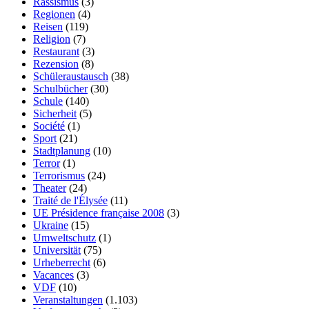
Rassismus
(3)
Regionen
(4)
Reisen
(119)
Religion
(7)
Restaurant
(3)
Rezension
(8)
Schüleraustausch
(38)
Schulbücher
(30)
Schule
(140)
Sicherheit
(5)
Société
(1)
Sport
(21)
Stadtplanung
(10)
Terror
(1)
Terrorismus
(24)
Theater
(24)
Traité de l'Élysée
(11)
UE Présidence française 2008
(3)
Ukraine
(15)
Umweltschutz
(1)
Universität
(75)
Urheberrecht
(6)
Vacances
(3)
VDF
(10)
Veranstaltungen
(1.103)