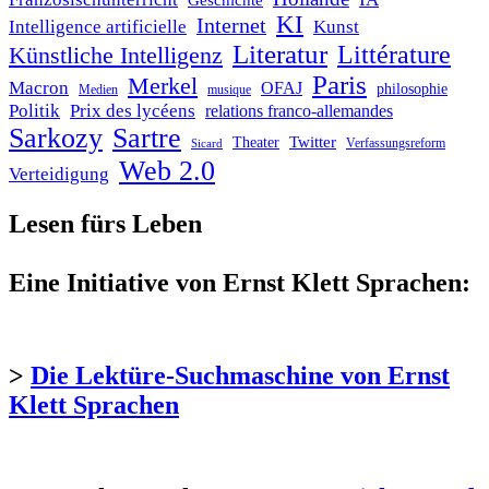
Geschichte
KI
Internet
Intelligence artificielle
Kunst
Literatur
Littérature
Künstliche Intelligenz
Paris
Merkel
Macron
OFAJ
philosophie
Medien
musique
Politik
Prix des lycéens
relations franco-allemandes
Sarkozy
Sartre
Twitter
Theater
Verfassungsreform
Sicard
Web 2.0
Verteidigung
Lesen fürs Leben
Eine Initiative von Ernst Klett Sprachen:
>
Die Lektüre-Suchmaschine von Ernst
Klett Sprachen