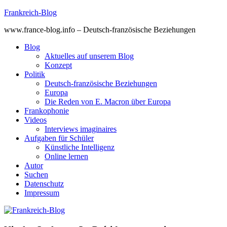
Skip
Frankreich-Blog
to
www.france-blog.info – Deutsch-französische Beziehungen
content
Blog
Aktuelles auf unserem Blog
Konzept
Politik
Deutsch-französische Beziehungen
Europa
Die Reden von E. Macron über Europa
Frankophonie
Videos
Interviews imaginaires
Aufgaben für Schüler
Künstliche Intelligenz
Online lernen
Autor
Suchen
Datenschutz
Impressum