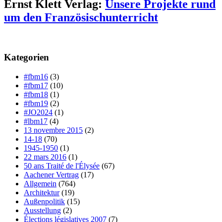
Ernst Klett Verlag:
Unsere Projekte rund
um den Französischunterricht
Kategorien
#fbm16
(3)
#fbm17
(10)
#fbm18
(1)
#fbm19
(2)
#JO2024
(1)
#lbm17
(4)
13 novembre 2015
(2)
14-18
(70)
1945-1950
(1)
22 mars 2016
(1)
50 ans Traité de l'Élysée
(67)
Aachener Vertrag
(17)
Allgemein
(764)
Architektur
(19)
Außenpolitik
(15)
Ausstellung
(2)
Élections législatives 2007
(7)