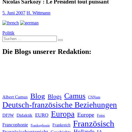
Nicolas Sarkozy : Le Président tout puissant
5. Juni 2007
H. Wittmann
Politik
Suche
nach:
Die Blogs unserer Redaktion:
Blog
Camus
Blogs
Albert Camus
CNNum
Deutsch-französische Beziehungen
Europa
Europe
EURO
DFJW
Didaktik
Fotos
Französisch
Francophonie
Frankreich
Frankophonie
Hollande
Französischunterricht
IA