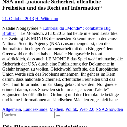
NSA und „nationale Sicherheit, öffentliche
Freiheiten und das Recht auf Information“
21. Oktober 2013
H. Wittmann
Natalie Nougayrède >
Editorial du „Monde“ : combattre Big
Brother
– Le Monde.fr, 21.10.2013 hat heute in einem Leitartikel
der Zeitung LE MONDE die neuesten Erkenntnisse in der causa
National Security Agency (NSA) zusammengefasst, den die
Journalisten in einger Zusammenarbeit mit dem Blogger Glenn
Greenwald erarbeitet haben. Natalie Nougayrède betont
ausdrücklich, dass auch LE MONDE das Spiel
nicht
mitmache, die
Sicherheit der USA durch eine Publizierung der Dokumente in
Gefahr bringen zu wollen. Gleichwohl hofft sie, die Europäische
Union werde sich des Problems annehmen. Ihr geht es im Kern
darum, dass nationale Sicherheit, öffentliche Freiheiten und das
Recht auf Information in Einklang gebracht werden. Nougarède
erinnert daran, dass Snowden sich nur als „lanceur d’alerte“
zugunsten der öffentlichen Ordnung und der Demokratie betätige
und keine Informationen ausländischen Mächten zugespielt habe
Allgemein
,
Landeskunde
,
Medien
,
Politik
,
Web 2.0
NSA.Snowden
Suche
nach: