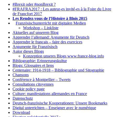
#Brexit oder #nonBrexit ?
#FRAFRA2017 : Les auteur-es invité-es à la Foire du Livre
de Francfort 2017
Les Rendez-vous de l’Histoire à Blois 2015
1.
Französischunterricht mit digitalen Medien
Workshop – Linkliste
Aktuelles auf unserem Blog
Apprendre l’allemand: Argumente für Deutsch
Apprendre le français – faire des exercices
Argumente für Französisch
Autor dieses Blogs
Konzeption unseres Blogs www.france-blog.info
Bibliographie: Erinnerungskultur
Blogs: Glossaires et liens
Centenaire: 1914-1918 – Bibliographie und Sitographie
Chansons
Conférence à Montpellier – Tweets
Consultations citoyennes
Cookie policy page
Culture: manifestations allemandes en France
Datenschutz
Deutsch-französische Kooperationen: Unsere Bookmarks
Digital unterrichten – Enseigner avec le numérique
Download