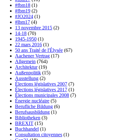
#fbm18
(1)
#fbm19
(2)
#JO2024
(1)
#lbm17
(4)
13 novembre 2015
(2)
14-18
(70)
1945-1950
(1)
22 mars 2016
(1)
50 ans Traité de l'Élysée
(67)
Aachener Vertrag
(17)
Allgemein
(764)
Architektur
(19)
Außenpolitik
(15)
Ausstellung
(2)
Élections législatives 2007
(7)
Élections législatives 2017
(1)
Élections municipales 2008
(7)
Énergie nucléaire
(5)
Berufliche Bildung
(6)
Berufsausbildung
(1)
Bibliotheken
(3)
BREXIT
(15)
Buchhandel
(1)
Consultation citoyennes
(1)