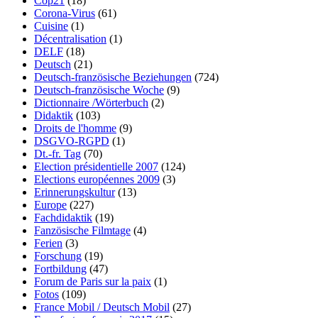
Cop21
(18)
Corona-Virus
(61)
Cuisine
(1)
Décentralisation
(1)
DELF
(18)
Deutsch
(21)
Deutsch-französische Beziehungen
(724)
Deutsch-französische Woche
(9)
Dictionnaire /Wörterbuch
(2)
Didaktik
(103)
Droits de l'homme
(9)
DSGVO-RGPD
(1)
Dt.-fr. Tag
(70)
Election présidentielle 2007
(124)
Elections européennes 2009
(3)
Erinnerungskultur
(13)
Europe
(227)
Fachdidaktik
(19)
Fanzösische Filmtage
(4)
Ferien
(3)
Forschung
(19)
Fortbildung
(47)
Forum de Paris sur la paix
(1)
Fotos
(109)
France Mobil / Deutsch Mobil
(27)