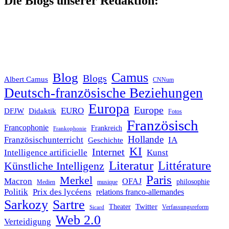
Die Blogs unserer Redaktion:
Blog
Camus
Blogs
Albert Camus
CNNum
Deutsch-französische Beziehungen
Europa
Europe
EURO
DFJW
Didaktik
Fotos
Französisch
Francophonie
Frankreich
Frankophonie
Hollande
Französischunterricht
IA
Geschichte
KI
Internet
Intelligence artificielle
Kunst
Literatur
Littérature
Künstliche Intelligenz
Paris
Merkel
Macron
OFAJ
philosophie
Medien
musique
Politik
Prix des lycéens
relations franco-allemandes
Sarkozy
Sartre
Twitter
Theater
Verfassungsreform
Sicard
Web 2.0
Verteidigung