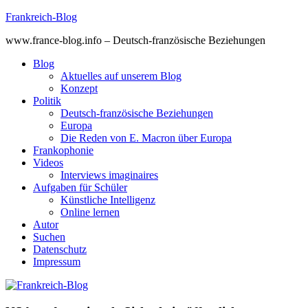
Skip
Frankreich-Blog
to
www.france-blog.info – Deutsch-französische Beziehungen
content
Blog
Aktuelles auf unserem Blog
Konzept
Politik
Deutsch-französische Beziehungen
Europa
Die Reden von E. Macron über Europa
Frankophonie
Videos
Interviews imaginaires
Aufgaben für Schüler
Künstliche Intelligenz
Online lernen
Autor
Suchen
Datenschutz
Impressum