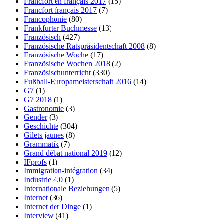
Francfort en français 2017
(15)
Francfort français 2017
(7)
Francophonie
(80)
Frankfurter Buchmesse
(13)
Französisch
(427)
Französische Ratspräsidentschaft 2008
(8)
Französische Woche
(17)
Französische Wochen 2018
(2)
Französischunterricht
(330)
Fußball-Europameisterschaft 2016
(14)
G7
(1)
G7 2018
(1)
Gastronomie
(3)
Gender
(3)
Geschichte
(304)
Gilets jaunes
(8)
Grammatik
(7)
Grand débat national 2019
(12)
IFprofs
(1)
Immigration-intégration
(34)
Industrie 4.0
(1)
Internationale Beziehungen
(5)
Internet
(36)
Internet der Dinge
(1)
Interview
(41)