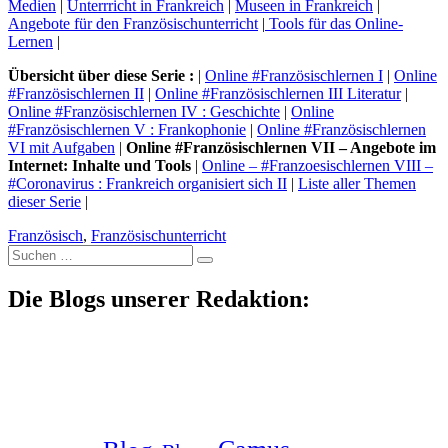
Medien
|
Unterrricht in Frankreich
|
Museen in Frankreich
|
Angebote für den Französischunterricht
|
Tools für das Online-
Lernen
|
Übersicht über diese Serie :
|
Online #Französischlernen I
|
Online
#Französischlernen II
|
Online #Französischlernen III Literatur
|
Online #Französischlernen IV : Geschichte
|
Online
#Französischlernen V : Frankophonie
|
Online #Französischlernen
VI mit Aufgaben
|
Online #Französischlernen VII – Angebote im
Internet: Inhalte und Tools
|
Online – #Franzoesischlernen VIII –
#Coronavirus : Frankreich organisiert sich II
|
Liste aller Themen
dieser Serie
|
Französisch
,
Französischunterricht
Suche
nach:
Die Blogs unserer Redaktion: