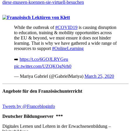
diese-museen-koennen-sie-virtuell-besuchen
While the outbreak of
#COVID19
is causing disruption
to education, training & mobility opportunities across
the EU & beyond, we must ensure it does not hinder
learning. That is why we have gathered a wide range of
resources to support
#OnlineLearning
➡️
https://t.co/6GQJLRYGeu
pic.twitter.com/UZQKQgNrh0
— Mariya Gabriel (@GabrielMariya)
March 25, 2020
Angebote für den Französischunterricht
Tweets by @Francebloginfo
Deutscher Bildungsserver ***
Digitales Lernen und Lehren in der Erwachsenenbildung –