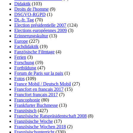
Didaktik
(103)
Droits de l'homme
(9)
DSGVO-RGPD
(1)
Dt.-fr. Tag
(70)
Election présidentielle 2007
(124)
Elections européennes 2009
(3)
Erinnerungskultur
(13)
Europe
(227)
Fachdidaktik
(19)
Fanzösische Filmtage
(4)
Ferien
(3)
Forschung
(19)
Fortbildung
(47)
Forum de Paris sur la paix
(1)
Fotos
(109)
France Mobil / Deutsch Mobil
(27)
Francfort en français 2017
(15)
Francfort français 2017
(7)
Francophonie
(80)
Frankfurter Buchmesse
(13)
Französisch
(427)
Französische Ratspräsidentschaft 2008
(8)
Französische Woche
(17)
Französische Wochen 2018
(2)
Französischunterricht
(330)