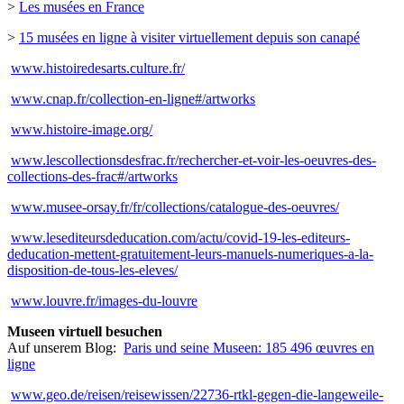
>
Les musées en France
>
15 musées en ligne à visiter virtuellement depuis son canapé
www.histoiredesarts.culture.fr/
www.cnap.fr/collection-en-ligne#/artworks
www.histoire-image.org/
www.lescollectionsdesfrac.fr/rechercher-et-voir-les-oeuvres-des-
collections-des-frac#/artworks
www.musee-orsay.fr/fr/collections/catalogue-des-oeuvres/
www.lesediteursdeducation.com/actu/covid-19-les-editeurs-
deducation-mettent-gratuitement-leurs-manuels-numeriques-a-la-
disposition-de-tous-les-eleves/
www.louvre.fr/images-du-louvre
Museen virtuell besuchen
Auf unserem Blog:
Paris und seine Museen: 185 496 œuvres en
ligne
www.geo.de/reisen/reisewissen/22736-rtkl-gegen-die-langeweile-