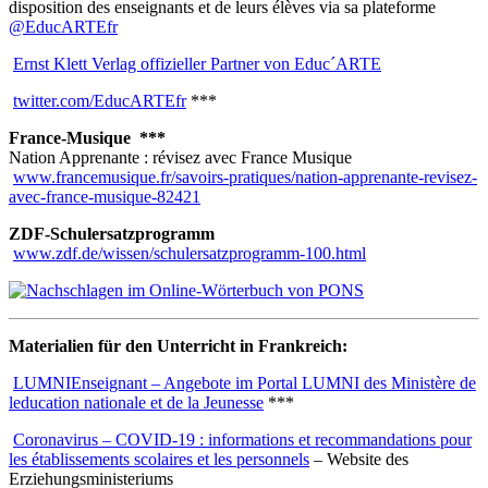
disposition des enseignants et de leurs élèves via sa plateforme
@EducARTEfr
Ernst Klett Verlag offizieller Partner von Educ´ARTE
twitter.com/EducARTEfr
***
France-Musique ***
Nation Apprenante : révisez avec France Musique
www.francemusique.fr/savoirs-pratiques/nation-apprenante-revisez-
avec-france-musique-82421
ZDF-Schulersatzprogramm
www.zdf.de/wissen/schulersatzprogramm-100.html
Materialien für den Unterricht in Frankreich:
LUMNIEnseignant
– Angebote im Portal LUMNI des Ministère de
leducation nationale et de la Jeunesse
***
Coronavirus – COVID-19 : informations et recommandations pour
les établissements scolaires et les personnels
– Website des
Erziehungsministeriums