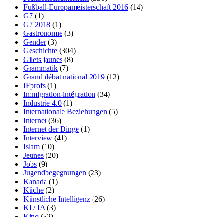
Fußball-Europameisterschaft 2016
(14)
G7
(1)
G7 2018
(1)
Gastronomie
(3)
Gender
(3)
Geschichte
(304)
Gilets jaunes
(8)
Grammatik
(7)
Grand débat national 2019
(12)
IFprofs
(1)
Immigration-intégration
(34)
Industrie 4.0
(1)
Internationale Beziehungen
(5)
Internet
(36)
Internet der Dinge
(1)
Interview
(41)
Islam
(10)
Jeunes
(20)
Jobs
(9)
Jugendbegegnungen
(23)
Kanada
(1)
Küche
(2)
Künstliche Intelligenz
(26)
KI / IA
(3)
Kino
(32)