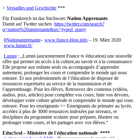
>
Versailles und Geschichte
***
Für Frankreich ist das Stichwort:
Nation Apprenante
.
Damit auf Twitter suchen
https://twitter.com/search?
q=nation%20apprenante&src=typed_query
#Nationapprenante
–
www.france-blog.info
– 19. März 2020
www.lumni.fr/
Lumni
: „Lumni (anciennement France tv éducation) une nouvelle
offre qui permet un accès à la culture,au savoir et à la connaissance
Elle propose aux enfants seuls ou accompagnés d’apprendre
autrement, prolonger les cours et comprendre le monde qui nous
entoure. Et aux professionnels de l’éducation de disposer de
ressources expertisées au service de la transmission et de
l’apprentissage. Pour les élèves, Retrouvez des contenus (vidéos,
audios, jeux, articles) pour compléter vos cours, faire vos devoirs,
développer votre culture générale et comprendre le monde qui vous
entoure. Pour les enseignants => Enseignants du primaire au lycée,
accédez à plus de 3000 ressources indexées par niveaux, et
disciplines du programme scolaire pour préparer, illustrer ou
prolonger votre cours, et les partager avec vos élèves.“
EducScol – Ministère de l`éducation nationale ****