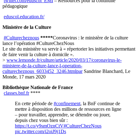
twitter.com/eduscol_EMI
– Ressources pour la continuité
pédagogique
eduscol.education.fr/
Ministère de la Culture
#Culturecheznous
*****
Coronavirus : le ministère de la culture
lance l’opération #CultureChezNous
Le site du ministère va servir à « répertorier les initiatives permettant
de faire venir la culture à domicile ».
>
www.lemonde.fr/culture/article/2020/03/17/coronavirus-le-
ministere-de-la-culture-lance-l-operation-
culturecheznous_6033452_3246.htmlpar
Sandrine Blanchard, Le
Monde, 17 mars 2020
Bibliothèque Nationale de France
classes.bnf.fr
****
En cette période de
#confinement
, la BnF continue de
mettre à disposition des millions de ressources en ligne
– pour travailler, apprendre, se détendre ou jouer,
depuis chez vous bien sûr :
https://t.co/y9smOznCtV
#CultureChezNous
pic.twitter.com/i2oiJ9j1Ds