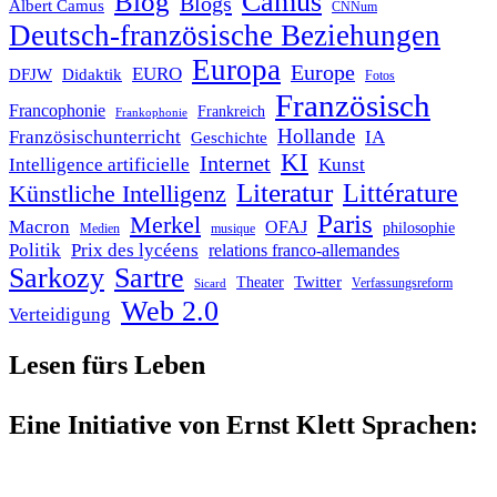
Blog
Camus
Blogs
Albert Camus
CNNum
Deutsch-französische Beziehungen
Europa
Europe
EURO
DFJW
Didaktik
Fotos
Französisch
Francophonie
Frankreich
Frankophonie
Hollande
Französischunterricht
IA
Geschichte
KI
Internet
Intelligence artificielle
Kunst
Literatur
Littérature
Künstliche Intelligenz
Paris
Merkel
Macron
OFAJ
philosophie
Medien
musique
Politik
Prix des lycéens
relations franco-allemandes
Sarkozy
Sartre
Twitter
Theater
Verfassungsreform
Sicard
Web 2.0
Verteidigung
Lesen fürs Leben
Eine Initiative von Ernst Klett Sprachen: