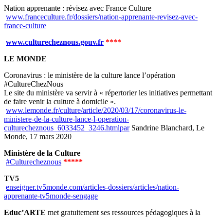
Nation apprenante : révisez avec France Culture
www.franceculture.fr/dossiers/nation-apprenante-revisez-avec-
france-culture
www.culturecheznous.gouv.fr
****
LE MONDE
Coronavirus : le ministère de la culture lance l’opération
#CultureChezNous
Le site du ministère va servir à « répertorier les initiatives permettant
de faire venir la culture à domicile ».
www.lemonde.fr/culture/article/2020/03/17/coronavirus-le-
ministere-de-la-culture-lance-l-operation-
culturecheznous_6033452_3246.htmlpar
Sandrine Blanchard, Le
Monde, 17 mars 2020
Ministère de la Culture
#Culturecheznous
*****
TV5
enseigner.tv5monde.com/articles-dossiers/articles/nation-
apprenante-tv5monde-sengage
Educ’ARTE
met gratuitement ses ressources pédagogiques à la