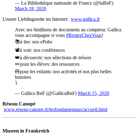
— La Bibliothèque nationale de France (@laBnF)
March 18, 2020
Unsere Lieblingsseite im Internet:
www.gallica.fr
Avec ses 6millions de documents au compteur, Gallica
vous accompagne si vous
#RestezChezVous
!
📚à lire: nos ePubs
📽️à voir: nos conférences
👑à découvrir: nos sélections de trésors
✏️pour les élèves: des ressources
🧸pour les enfants: nos activités et nos plus belles
histoires
⤵️
— Gallica BnF (@GallicaBnF)
March 15, 2020
Réseau Canopé
www.reseau-canope.fr/lesfondamentaux/accueil.html
Museen in Frankreich