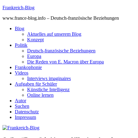
Skip
Frankreich-Blog
to
www.france-blog.info – Deutsch-französische Beziehungen
content
Blog
Aktuelles auf unserem Blog
Konzept
Politik
Deutsch-französische Beziehungen
Europa
Die Reden von E. Macron über Europa
Frankophonie
Videos
Interviews imaginaires
Aufgaben für Schüler
Künstliche Intelligenz
Online lernen
Autor
Suchen
Datenschutz
Impressum