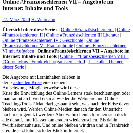
Online #Französischlernen VII – Angebote im
Internet: Inhalte und Tools
27. März 2020
H. Wittmann
Übersicht über diese Serie :
|
Online #Französischlernen I
|
Online
#Französischlernen II
|
Online #Französischlernen III Literatur
|
Online #Französischlernen IV : Geschichte
|
Online
#Französischlernen V : Frankophonie
|
Online #Französischlernen
VI mit Aufgaben
|
Online #Französischlernen VII – Angebote im
Internet: Inhalte und Tools
|
Online – #Franzoesischlernen VIII –
#Coronavirus : Frankreich organisiert sich II
|
Liste aller Themen
dieser Serie
|
Die Angebote mit Lerninhalten erleben in
der >
aktuellen Krise
einen neuen
Aufschwung. Möglicherweise wird diese
Krise die Entwicklung des Online-Lernens stark beschleunigen oder
man räumt archiviert erstmal wieder die Webinare und Online-
Teaching-Tools ? Man darf gespannt sein, was nach der Krise davon
bleiben wird. Werden Online-Medien danach für den Unterricht
noch mehr genutzt werden? Aber wahrscheinlich freuen sich doch
alle darauf, ihre Klassenkameraden wiederzusehen. Bis dahin
#wirbleibenzuhause. Und online bleiben wir dran und in Frankreich.
Gerade jetzt lohnt sich der Blick in Internet: