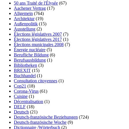
50 ans Traité de l'Élysée
(67)
Aachener Vertrag
(17)
Allgemein
(764)
Architektur
(19)
Außenpolitik
(15)
Ausstellung
(2)
Élections législatives 2007
(7)
Élections législatives 2017
(1)
Élections municipales 2008
(7)
Énergie nucléaire
(5)
Berufliche Bildung
(6)
Berufsausbildung
(1)
Bibliotheken
(3)
BREXIT
(15)
Buchhandel
(1)
Consultation citoyennes
(1)
Cop21
(18)
Corona-Virus
(61)
Cuisine
(1)
Décentralisation
(1)
DELF
(18)
Deutsch
(21)
Deutsch-französische Beziehungen
(724)
Deutsch-französische Woche
(9)
Dictionnaire /Wörterbuch
(2)