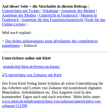
Auf dieser Seite = die Abschnitte in diesem Beitrag:
|
Unterrichten mit Twitter
|
Vokabular
|
Angebote der Medien
|
Angebote der Medien
|
Unterrricht in Frankreich
|
Museen in
Frankreich
|
Angebote für den Französischunterricht
|
Tools für das
Online-Lernen
|
Wird noch ergänzt:
>
Des fiches pédagogiques pour développer des compétences
numériques
– Eduscol
Unterrichten online mit Klett
grundschul-blog.de/lernen-zu-hause/
Der Ernst Klett Verlag bietet Schulen ab sofort Unterstützung für
das Arbeiten und Lernen von Zuhause mit kostenlosen digitalen
Materialien, Arbeitsblättern etc. Das Angebot wird in den
kommenden Tagen nach und nach erweitert. Mehr Infos unter:
www.klett.de/inhalt/unterrichten-von-zuhause/unterrichten-von-
zuhause/112399