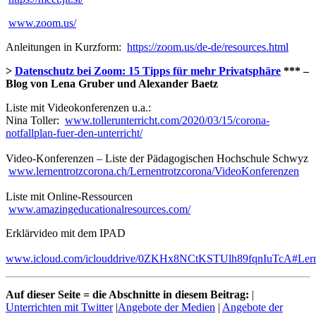
www.zoom.us/
Anleitungen in Kurzform:
https://zoom.us/de-de/resources.html
>
Datenschutz bei Zoom: 15 Tipps für mehr Privatsphäre
*** –
Blog von Lena Gruber und Alexander Baetz
Liste mit Videokonferenzen u.a.:
Nina Toller:
www.tollerunterricht.com/2020/03/15/corona-
notfallplan-fuer-den-unterricht/
Video-Konferenzen – Liste der Pädagogischen Hochschule Schwyz
www.lernentrotzcorona.ch/Lernentrotzcorona/VideoKonferenzen
Liste mit Online-Ressourcen
www.amazingeducationalresources.com/
Erklärvideo mit dem IPAD
www.icloud.com/iclouddrive/0ZKHx8NCtKSTUlh89fqnIuTcA#Lernvi
Auf dieser Seite = die Abschnitte in diesem Beitrag:
|
Unterrichten mit Twitter
|
Angebote der Medien
|
Angebote der