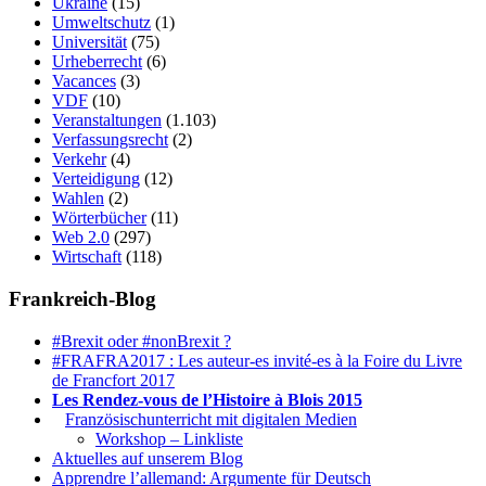
Ukraine
(15)
Umweltschutz
(1)
Universität
(75)
Urheberrecht
(6)
Vacances
(3)
VDF
(10)
Veranstaltungen
(1.103)
Verfassungsrecht
(2)
Verkehr
(4)
Verteidigung
(12)
Wahlen
(2)
Wörterbücher
(11)
Web 2.0
(297)
Wirtschaft
(118)
Frankreich-Blog
#Brexit oder #nonBrexit ?
#FRAFRA2017 : Les auteur-es invité-es à la Foire du Livre
de Francfort 2017
Les Rendez-vous de l’Histoire à Blois 2015
1.
Französischunterricht mit digitalen Medien
Workshop – Linkliste
Aktuelles auf unserem Blog
Apprendre l’allemand: Argumente für Deutsch