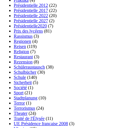
Praktika
(4)
Présidentielle 2012
(22)
Présidentielle 2017
(22)
Présidentielle 2022
(20)
Présidentielle 2027
(2)
Présidentielle2020
(7)
Prix des lycéens
(81)
Rassismus
(3)
Regionen
(4)
Reisen
(119)
Religion
(7)
Restaurant
(3)
Rezension
(8)
Schüleraustausch
(38)
Schulbücher
(30)
Schule
(140)
Sicherheit
(5)
Société
(1)
Sport
(21)
Stadtplanung
(10)
Terror
(1)
Terrorismus
(24)
Theater
(24)
Traité de l'Élysée
(11)
UE Présidence française 2008
(3)