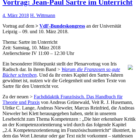
Vortrag: Jean-Paul Sartre im Unterricht
4. März 2018
H. Wittmann
Vortrag auf dem
>
VdF-Bundeskongress
an der Universität
Leipzig – 09. und 10. März 2018.
Thema: Sartre im Unterricht
Zeit: Samstag, 10. März 2018
Atelierschiene IV 11:00 – 12:30 Uhr
Ein besonderer Höhepunkt stellt der Plenarvortrag von Iris
Radisch dar. In ihrem Band >
Warum die Franzosen so gute
Bücher schreiben
. Und da ihr erstes Kapitel den Sartre-Jahren
gewidmet ist, nutzen wir die Gelegenheit und stellen Texte von
Sartre für den Unterricht vor.
Zu der neuen >
Fachdidaktik Französisch. Das Handbuch für
Theorie und Praxis
von Andreas Grünewald, Veit R. J. Husemann,
Ulrike C. Lange, Andreas Nieweler, Marcus Reinfried, die Andreas
Nieweler bei Klett herausgegeben haben, steht in unserem
Lesebericht zum Thema Kompetenzen : „Die hier erkennbare Kritik
an der Kompetenzorientierung wird durch das folgende Kapitel
„2.4. Kompetenzorientierung im Französischunterricht“ illustriert, in
dem das Wort Literatur oder gar Text nicht vorkommt – stattdessen