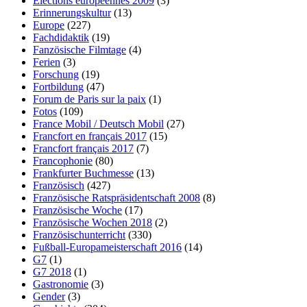
Elections européennes 2009
(3)
Erinnerungskultur
(13)
Europe
(227)
Fachdidaktik
(19)
Fanzösische Filmtage
(4)
Ferien
(3)
Forschung
(19)
Fortbildung
(47)
Forum de Paris sur la paix
(1)
Fotos
(109)
France Mobil / Deutsch Mobil
(27)
Francfort en français 2017
(15)
Francfort français 2017
(7)
Francophonie
(80)
Frankfurter Buchmesse
(13)
Französisch
(427)
Französische Ratspräsidentschaft 2008
(8)
Französische Woche
(17)
Französische Wochen 2018
(2)
Französischunterricht
(330)
Fußball-Europameisterschaft 2016
(14)
G7
(1)
G7 2018
(1)
Gastronomie
(3)
Gender
(3)