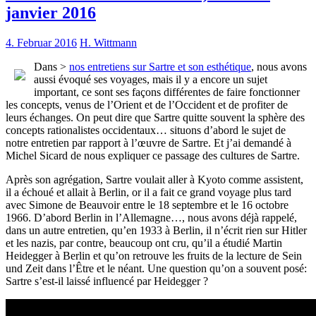
janvier 2016
4. Februar 2016
H. Wittmann
Dans >
nos entretiens sur Sartre et son esthétique
, nous avons
aussi évoqué ses voyages, mais il y a encore un sujet
important, ce sont ses façons différentes de faire fonctionner
les concepts, venus de l’Orient et de l’Occident et de profiter de
leurs échanges. On peut dire que Sartre quitte souvent la sphère des
concepts rationalistes occidentaux… situons d’abord le sujet de
notre entretien par rapport à l’œuvre de Sartre. Et j’ai demandé à
Michel Sicard de nous expliquer ce passage des cultures de Sartre.
Après son agrégation, Sartre voulait aller à Kyoto comme assistent,
il a échoué et allait à Berlin, or il a fait ce grand voyage plus tard
avec Simone de Beauvoir entre le 18 septembre et le 16 octobre
1966. D’abord Berlin in l’Allemagne…, nous avons déjà rappelé,
dans un autre entretien, qu’en 1933 à Berlin, il n’écrit rien sur Hitler
et les nazis, par contre, beaucoup ont cru, qu’il a étudié Martin
Heidegger à Berlin et qu’on retrouve les fruits de la lecture de Sein
und Zeit dans l’Être et le néant. Une question qu’on a souvent posé:
Sartre s’est-il laissé influencé par Heidegger ?