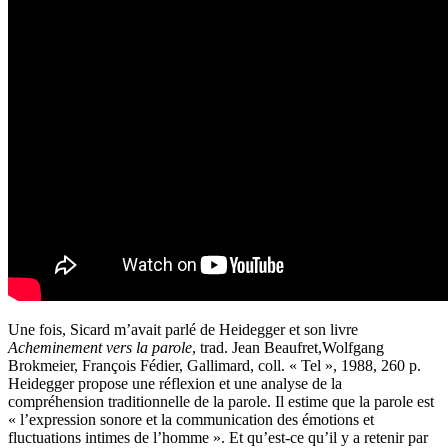
Une fois, Sicard m’avait parlé de Heidegger et son livre
Acheminement vers la parole
, trad. Jean Beaufret,Wolfgang
Brokmeier, François Fédier, Gallimard, coll. « Tel »,‎ 1988, 260 p.
Heidegger propose une réflexion et une analyse de la
compréhension traditionnelle de la parole. Il estime que la parole est
« l’expression sonore et la communication des émotions et
fluctuations intimes de l’homme ». Et qu’est-ce qu’il y a retenir par