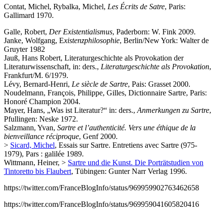
Contat, Michel, Rybalka, Michel,
Les Écrits de Satre
, Paris:
Gallimard 1970.
Galle, Robert,
Der Existentialismus
, Paderborn: W. Fink 2009.
Janke, Wolfgang, E
xistenzphilosophie
, Berlin/New York: Walter de
Gruyter 1982
Jauß, Hans Robert, Literaturgeschichte als Provokation der
Literaturwissenschaft, in: ders.,
Literaturgeschichte als Provokation
,
Frankfurt/M. 6/1979.
Lévy, Bernard-Henri,
Le siècle de Sartre
, Pais: Grasset 2000.
Noudelmann, François, Philippe, Gilles, Dictionnaire Sartre, Paris:
Honoré Champion 2004.
Mayer, Hans, „Was ist Literatur?“ in: ders.,
Anmerkungen zu Sartre
,
Pfullingen: Neske 1972.
Salzmann, Yvan,
Sartre et l’authenticité. Vers une éthique de la
bienveillance réciproque
, Genf 2000.
>
Sicard, Michel
, Essais sur Sartre. Entretiens avec Sartre (975-
1979), Pars : galilée 1989.
Wittmann, Heiner, >
Sartre und die Kunst. Die Porträtstudien von
Tintoretto bis Flaubert
, Tübingen: Gunter Narr Verlag 1996.
https://twitter.com/FranceBlogInfo/status/969959902763462658
https://twitter.com/FranceBlogInfo/status/969959041605820416