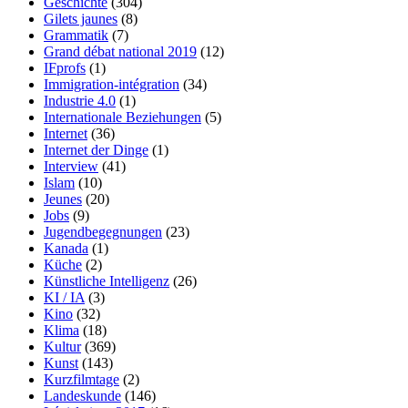
Geschichte
(304)
Gilets jaunes
(8)
Grammatik
(7)
Grand débat national 2019
(12)
IFprofs
(1)
Immigration-intégration
(34)
Industrie 4.0
(1)
Internationale Beziehungen
(5)
Internet
(36)
Internet der Dinge
(1)
Interview
(41)
Islam
(10)
Jeunes
(20)
Jobs
(9)
Jugendbegegnungen
(23)
Kanada
(1)
Küche
(2)
Künstliche Intelligenz
(26)
KI / IA
(3)
Kino
(32)
Klima
(18)
Kultur
(369)
Kunst
(143)
Kurzfilmtage
(2)
Landeskunde
(146)