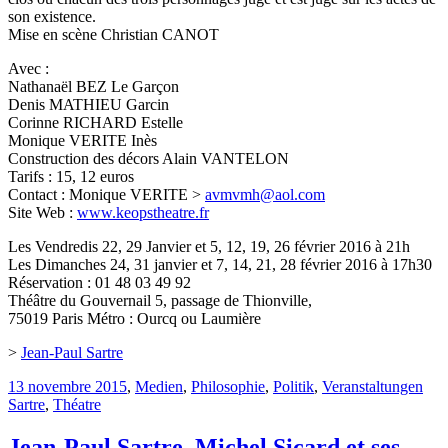
son existence.
Mise en scène Christian CANOT
Avec :
Nathanaël BEZ Le Garçon
Denis MATHIEU Garcin
Corinne RICHARD Estelle
Monique VERITE Inès
Construction des décors Alain VANTELON
Tarifs : 15, 12 euros
Contact : Monique VERITE >
avmvmh@aol.com
Site Web :
www.keopstheatre.fr
Les Vendredis 22, 29 Janvier et 5, 12, 19, 26 février 2016 à 21h
Les Dimanches 24, 31 janvier et 7, 14, 21, 28 février 2016 à 17h30
Réservation : 01 48 03 49 92
Théâtre du Gouvernail 5, passage de Thionville,
75019 Paris Métro : Ourcq ou Laumière
>
Jean-Paul Sartre
13 novembre 2015
,
Medien
,
Philosophie
,
Politik
,
Veranstaltungen
Sartre
,
Théatre
Jean-Paul Sartre. Michel Sicard et ses