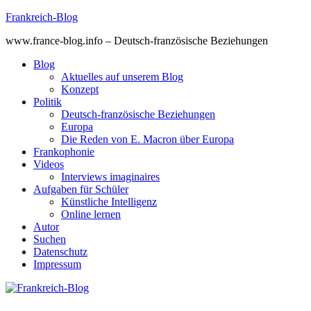
Skip
Frankreich-Blog
to
www.france-blog.info – Deutsch-französische Beziehungen
content
Blog
Aktuelles auf unserem Blog
Konzept
Politik
Deutsch-französische Beziehungen
Europa
Die Reden von E. Macron über Europa
Frankophonie
Videos
Interviews imaginaires
Aufgaben für Schüler
Künstliche Intelligenz
Online lernen
Autor
Suchen
Datenschutz
Impressum