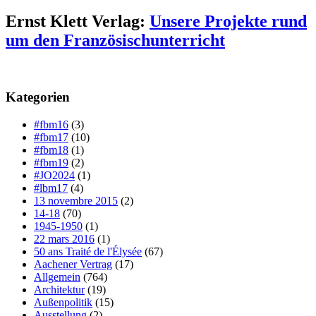
Ernst Klett Verlag:
Unsere Projekte rund
um den Französischunterricht
Kategorien
#fbm16
(3)
#fbm17
(10)
#fbm18
(1)
#fbm19
(2)
#JO2024
(1)
#lbm17
(4)
13 novembre 2015
(2)
14-18
(70)
1945-1950
(1)
22 mars 2016
(1)
50 ans Traité de l'Élysée
(67)
Aachener Vertrag
(17)
Allgemein
(764)
Architektur
(19)
Außenpolitik
(15)
Ausstellung
(2)