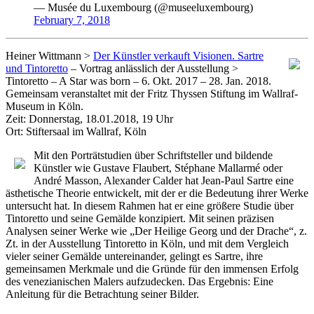
— Musée du Luxembourg (@museeluxembourg)
February 7, 2018
Heiner Wittmann >
Der Künstler verkauft Visionen. Sartre
und Tintoretto
– Vortrag anlässlich der Ausstellung >
Tintoretto – A Star was born – 6. Okt. 2017 – 28. Jan. 2018.
Gemeinsam veranstaltet mit der Fritz Thyssen Stiftung im Wallraf-
Museum in Köln.
Zeit: Donnerstag, 18.01.2018, 19 Uhr
Ort: Stiftersaal im Wallraf, Köln
Mit den Porträtstudien über Schriftsteller und bildende
Künstler wie Gustave Flaubert, Stéphane Mallarmé oder
André Masson, Alexander Calder hat Jean-Paul Sartre eine
ästhetische Theorie entwickelt, mit der er die Bedeutung ihrer Werke
untersucht hat. In diesem Rahmen hat er eine größere Studie über
Tintoretto und seine Gemälde konzipiert. Mit seinen präzisen
Analysen seiner Werke wie „Der Heilige Georg und der Drache“, z.
Zt. in der Ausstellung Tintoretto in Köln, und mit dem Vergleich
vieler seiner Gemälde untereinander, gelingt es Sartre, ihre
gemeinsamen Merkmale und die Gründe für den immensen Erfolg
des venezianischen Malers aufzudecken. Das Ergebnis: Eine
Anleitung für die Betrachtung seiner Bilder.