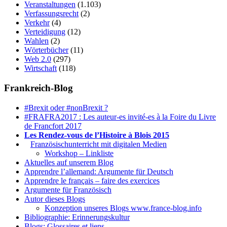
Veranstaltungen
(1.103)
Verfassungsrecht
(2)
Verkehr
(4)
Verteidigung
(12)
Wahlen
(2)
Wörterbücher
(11)
Web 2.0
(297)
Wirtschaft
(118)
Frankreich-Blog
#Brexit oder #nonBrexit ?
#FRAFRA2017 : Les auteur-es invité-es à la Foire du Livre
de Francfort 2017
Les Rendez-vous de l’Histoire à Blois 2015
1.
Französischunterricht mit digitalen Medien
Workshop – Linkliste
Aktuelles auf unserem Blog
Apprendre l’allemand: Argumente für Deutsch
Apprendre le français – faire des exercices
Argumente für Französisch
Autor dieses Blogs
Konzeption unseres Blogs www.france-blog.info
Bibliographie: Erinnerungskultur
Blogs: Glossaires et liens