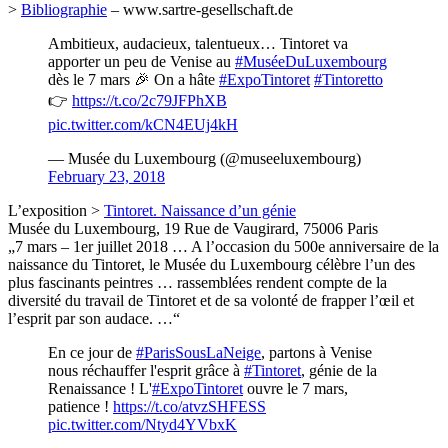
>
Bibliographie
– www.sartre-gesellschaft.de
Ambitieux, audacieux, talentueux… Tintoret va
apporter un peu de Venise au
#MuséeDuLuxembourg
dès le 7 mars 🎉 On a hâte
#ExpoTintoret
#Tintoretto
👉
https://t.co/2c79JFPhXB
pic.twitter.com/kCN4EUj4kH
— Musée du Luxembourg (@museeluxembourg)
February 23, 2018
L’exposition >
Tintoret. Naissance d’un génie
Musée du Luxembourg, 19 Rue de Vaugirard, 75006 Paris
„7 mars – 1er juillet 2018 … A l’occasion du 500e anniversaire de la
naissance du Tintoret, le Musée du Luxembourg célèbre l’un des
plus fascinants peintres … rassemblées rendent compte de la
diversité du travail de Tintoret et de sa volonté de frapper l’œil et
l’esprit par son audace. …“
En ce jour de
#ParisSousLaNeige
, partons à Venise
nous réchauffer l'esprit grâce à
#Tintoret
, génie de la
Renaissance ! L'
#ExpoTintoret
ouvre le 7 mars,
patience !
https://t.co/atvzSHFESS
pic.twitter.com/Ntyd4YVbxK