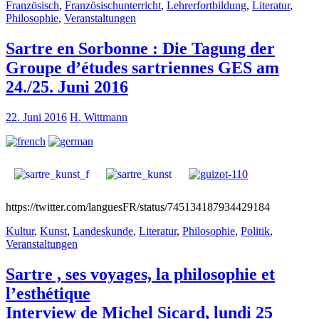
Französisch
,
Französischunterricht
,
Lehrerfortbildung
,
Literatur
,
Philosophie
,
Veranstaltungen
Sartre en Sorbonne : Die Tagung der
Groupe d’études sartriennes GES am
24./25. Juni 2016
22. Juni 2016
H. Wittmann
https://twitter.com/languesFR/status/745134187934429184
Kultur
,
Kunst
,
Landeskunde
,
Literatur
,
Philosophie
,
Politik
,
Veranstaltungen
Sartre , ses voyages, la philosophie et
l’esthétique
Interview de Michel Sicard, lundi 25