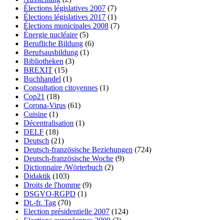
Élections législatives 2007
(7)
Élections législatives 2017
(1)
Élections municipales 2008
(7)
Énergie nucléaire
(5)
Berufliche Bildung
(6)
Berufsausbildung
(1)
Bibliotheken
(3)
BREXIT
(15)
Buchhandel
(1)
Consultation citoyennes
(1)
Cop21
(18)
Corona-Virus
(61)
Cuisine
(1)
Décentralisation
(1)
DELF
(18)
Deutsch
(21)
Deutsch-französische Beziehungen
(724)
Deutsch-französische Woche
(9)
Dictionnaire /Wörterbuch
(2)
Didaktik
(103)
Droits de l'homme
(9)
DSGVO-RGPD
(1)
Dt.-fr. Tag
(70)
Election présidentielle 2007
(124)