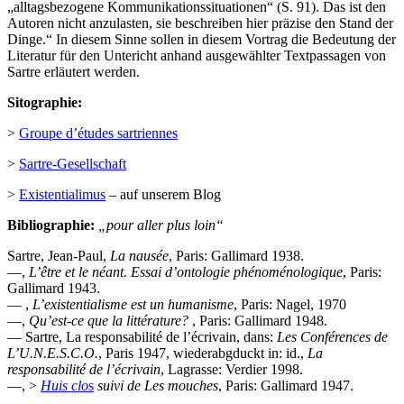
„alltagsbezogene Kommunikationssituationen“ (S. 91). Das ist den
Autoren nicht anzulasten, sie beschreiben hier präzise den Stand der
Dinge.“ In diesem Sinne sollen in diesem Vortrag die Bedeutung der
Literatur für den Untericht anhand ausgewählter Textpassagen von
Sartre erläutert werden.
Sitographie:
>
Groupe d’études sartriennes
>
Sartre-Gesellschaft
>
Existentialimus
– auf unserem Blog
Bibliographie:
„pour aller plus loin“
Sartre, Jean-Paul,
La nausée
, Paris: Gallimard 1938.
—,
L’être et le néant. Essai d’ontologie phénoménologique
, Paris:
Gallimard 1943.
— ,
L’existentialisme est un humanisme
, Paris: Nagel, 1970
—,
Qu’est-ce que la littérature?
, Paris: Gallimard 1948.
— Sartre, La responsabilité de l’écrivain, dans:
Les Conférences de
L’U.N.E.S.C.O.
, Paris 1947, wiederabgduckt in: id.,
La
responsabilité de l’écrivain
, Lagrasse: Verdier 1998.
—, >
Huis clo
s
suivi de Les mouches
, Paris: Gallimard 1947.