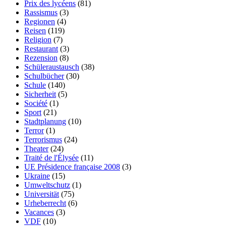
Prix des lycéens
(81)
Rassismus
(3)
Regionen
(4)
Reisen
(119)
Religion
(7)
Restaurant
(3)
Rezension
(8)
Schüleraustausch
(38)
Schulbücher
(30)
Schule
(140)
Sicherheit
(5)
Société
(1)
Sport
(21)
Stadtplanung
(10)
Terror
(1)
Terrorismus
(24)
Theater
(24)
Traité de l'Élysée
(11)
UE Présidence française 2008
(3)
Ukraine
(15)
Umweltschutz
(1)
Universität
(75)
Urheberrecht
(6)
Vacances
(3)
VDF
(10)