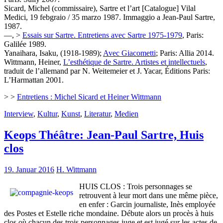
Sicard, Michel (commissaire), Sartre et l’art [Catalogue] Vilal
Medici, 19 febgraio / 35 marzo 1987. Immaggio a Jean-Paul Sartre,
1987.
—, >
Essais sur Sartre. Entretiens avec Sartre 1975-1979
, Paris:
Galilée 1989.
Yanaihara, Isaku, (1918-1989);
Avec Giacometti
; Paris: Allia 2014.
Wittmann, Heiner,
L’esthétique de Sartre. Artistes et intellectuels
,
traduit de l’allemand par N. Weitemeier et J. Yacar, Éditions Paris:
L’Harmattan 2001.
> >
Entretiens : Michel Sicard et Heiner Wittmann
Interview
,
Kultur
,
Kunst
,
Literatur
,
Medien
Keops Théâtre: Jean-Paul Sartre, Huis
clos
19. Januar 2016
H. Wittmann
HUIS CLOS : Trois personnages se
retrouvent à leur mort dans une même pièce,
en enfer : Garcin journaliste, Inès employée
des Postes et Estelle riche mondaine. Débute alors un procès à huis
clos où chacun des trois personnages juge et est jugé sur les actes de