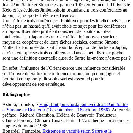
Jean-Paul Sartre et Simone est paru en 1966 en France. L’Université
Keio et les éedtions Jimbun-shoin organisaient trois conférences au
Japon, 13, rapporte Hélène de Beauvoir.
Une série de trois conférences: Plaidoyer pour les intellectuels“… ce
n’était pas un hasard qu’il avait chois ce sujet pour les conférences
au Japon. Il semble qu’il était conscient de la situation des
intellectuels au Japon désireux de réfléchir à nouveau sur leur
moyen de coopérer et de leurs tâches sociales, comme Simone
Müller l’a formulée dans article sur la réception de Sartre au Japon,
et c’est vrai que ses trois conférences dans ce petit livre de poche
sont une définition essentielle aussi de Sartre lui-même n’est-ce pas ?
En effet, l’influence de l’Orient exerce une influence considérable
sur l’œuvre de Sartre, une influence qu’on a un peu négligée et
pourtant ce rapport philosophie-art est essentiel pour le
développement de son esthétique.
Bibliographie
Asbuki, Tomiko, >
Vingt-huit jours au Japon avec Jean-Paul Sartre
et Simone de Beauvoir (18 septembre – 16 octobre 1966)
. Auteur de
préface : Richard Chambon, Hélène de Beauvoir. Traducteur :
Claude Peronny, Chiharu Tanaka Paris : L’Asiathèque – maison des
langues du monde 1966.
Bonardel, Françoise,
Existence et vacuité selon Sartre et le