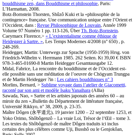
bouddhisme zen, dans Bouddhisme et philosophie
, Paris:
L’Harmattan, 2008.
Botz-Bornstein Thorsten, Shûzô Kuki et la «philosophie de la
contingence» française. Une communication unique entre l’Orient et
l’Occident, dans :
Revue Philosophique de Louvain
, Année 1999
Volume 97 Numéro 1 pp. 113-126, Über
Th. Botz-Bornstein
.
Caeymaex Florence,>
« L’existentialisme comme éthique de
Heidegger à Sartre. »
, Les Temps Modernes 4/2008 (n° 650) , p.
248-269.
Heidegger, Martin: Unterwegs zur Sprache (1950-1959) Hrsg. von
Friedrich-Wilhelm v. Herrmann 1985. 262 Seiten. Kt 39,00 € ISBN
978-3-465-01690-8 Martin Heidegger Gesamtausgabe 12.
Midal, Fabrice, La rencontre du bouddhisme et de l’Occident est-
elle possible sans une méditation de l’oeuvre de Chögyam Trungpa
et de Martin Heidegger ?in :
Les cahiers bouddhiques n° 3
Morlins, Bernard, >
Sublime voyage dans l’atelier de Giacometti,
raconté par son ami et modèle Isaku Yanaihara
(Allia)
Sawada, Nao, « Sartre et les artistes japonais des années 60 – au
miroir du zen »,Bulletin du Département de littérature française,
Université Rikkyo, n° 38, 2009, p. 23-35.
Maître Dôgen (永平道元), 19 janvier 1200 – 22 septembre 1253, et
Yoko Orimo, Shôbôgenzô – La vraie Loi, Trésor de l’Œil – tome 3.
Les textes du Shôbôgenzô de maître Dôgen traduits ici inclus
certains des plus célèbres comme Uji, Busshô ou le Genjokôan,
Paris: Sully 2007.