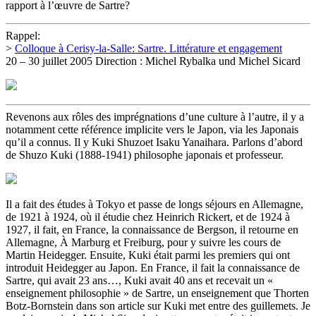
rapport à l’œuvre de Sartre?
Rappel:
>
Colloque à Cerisy-la-Salle: Sartre. Littérature et engagement
20 – 30 juillet 2005 Direction : Michel Rybalka und Michel Sicard
Revenons aux rôles des imprégnations d’une culture à l’autre, il y a
notamment cette référence implicite vers le Japon, via les Japonais
qu’il a connus. Il y Kuki Shuzoet Isaku Yanaihara. Parlons d’abord
de Shuzo Kuki (1888-1941) philosophe japonais et professeur.
Il a fait des études à Tokyo et passe de longs séjours en Allemagne,
de 1921 à 1924, où il étudie chez Heinrich Rickert, et de 1924 à
1927, il fait, en France, la connaissance de Bergson, il retourne en
Allemagne, À Marburg et Freiburg, pour y suivre les cours de
Martin Heidegger. Ensuite, Kuki était parmi les premiers qui ont
introduit Heidegger au Japon. En France, il fait la connaissance de
Sartre, qui avait 23 ans…, Kuki avait 40 ans et recevait un «
enseignement philosophie » de Sartre, un enseignement que Thorten
Botz-Bornstein dans son article sur Kuki met entre des guillemets. Je