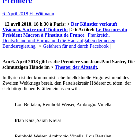
Premiere
6. April 2018
H. Wittmann
|
12 avril 2018, 18 h 30 à Paris: >
Der Künstler verkauft
Visionen. Sartre und Tintoretto
| >
6 Artikel:
Le Discours du
Président Macron à l’Institut de France
|
Frankreich,
Deutschland und Europa und die Hausaufgaben der neuen
Bundesregierung
| >
Gefahren für und durch Facebook
|
Am 6. April 2018 gibt es die Premiere von Jean-Paul Sartre, Die
schmutzigen Hände im >
Theater der Altstadt
.
In llyrien ist der kommunistische Intellektuelle Hugo während des
Zweiten Weltkriegs bereit, den Parteisekretär Höderer zu töten, der
sich bürgerlichen Kräften einlassen will.
Lou Bertalan, Reinhold Weiser, Ambrogio Vinella
Irfan Kars ,Sarah Kreiss
Reinhold Weiser, Ambrogio Vinella, Lou Bertalan_