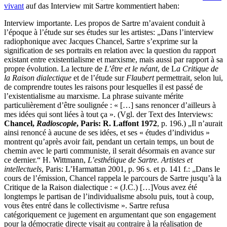
vivant
auf das Interview mit Sartre kommentiert haben:
Interview importante. Les propos de Sartre m’avaient conduit à
l’époque à l’étude sur ses études sur les artistes: „Dans l’interview
radiophonique avec Jacques Chancel, Sartre s’exprime sur la
signification de ses portraits en relation avec la question du rapport
existant entre existentialisme et marxisme, mais aussi par rapport à sa
propre évolution. La lecture de
L’être et le néant
, de L
a Critique de
la Raison dialectique
et de l’étude sur
Flaubert
permettrait, selon lui,
de comprendre toutes les raisons pour lesquelles il est passé de
l’existentialisme au marxisme. La phrase suivante mérite
particulièrement d’être soulignée : « […] sans renoncer d’ailleurs à
mes idées qui sont liées à tout ça ». (Vgl. der Text des Interviews:
Chancel,
Radioscopie
, Paris: R. Laffont 1972
, p. 196.) „Il n’aurait
ainsi renoncé à aucune de ses idées, et ses « études d’individus »
montrent qu’après avoir fait, pendant un certain temps, un bout de
chemin avec le parti communiste, il serait désormais en avance sur
ce dernier.“ H. Wittmann,
L’esthétique de Sartre. Artistes et
intellectuels
, Paris: L’Harmattan 2001, p. 96 s. et p. 141 f.: „Dans le
cours de l’émission, Chancel rappela le parcours de Sartre jusqu’à la
Critique de la Raison dialectique : « (J.C.) […]Vous avez été
longtemps le partisan de l’individualisme absolu puis, tout à coup,
vous êtes entré dans le collectivisme ». Sartre refusa
catégoriquement ce jugement en argumentant que son engagement
pour la démocratie directe visait au contraire à la réalisation de