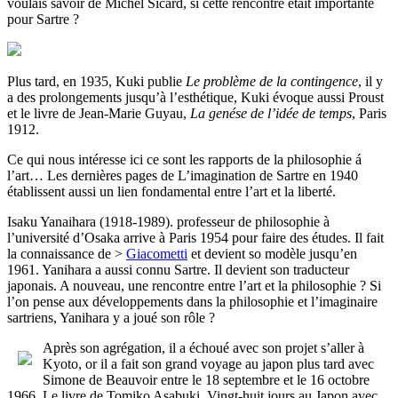
voulais savoir de Michel Sicard, si cette rencontre était importante
pour Sartre ?
Plus tard, en 1935, Kuki publie
Le problème de la contingence
, il y
a des prolongements jusqu’à l’esthétique, Kuki évoque aussi Proust
et le livre de Jean-Marie Guyau,
La genése de l’idée de temps
, Paris
1912.
Ce qui nous intéresse ici ce sont les rapports de la philosophie á
l’art… Les dernières pages de L’imagination de Sartre en 1940
établissent aussi un lien fondamental entre l’art et la liberté.
Isaku Yanaihara (1918-1989). professeur de philosophie à
l’université d’Osaka arrive à Paris 1954 pour faire des études. Il fait
la connaissance de >
Giacometti
et devient so modèle jusqu’en
1961. Yanihara a aussi connu Sartre. Il devient son traducteur
japonais. A nouveau, une rencontre entre l’art et la philosophie ? Si
l’on pense aux développements dans la philosophie et l’imaginaire
sartriens, Yanihara y a joué son rôle ?
Après son agrégation, il a échoué avec son projet s’aller à
Kyoto, or il a fait son grand voyage au japon plus tard avec
Simone de Beauvoir entre le 18 septembre et le 16 octobre
1966. Le livre de Tomiko Asabuki, Vingt-huit jours au Japon avec