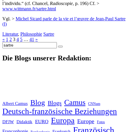
l’individu.“ (cf. Chancel,
Radioscopie
, p. 196) Cf. >
www.wittmann.fr/sartre.html
Vgl. >
Michel Sicard parle de la vie et l’œuvre de Jean-Paul Sartre
(I)
Literatur
,
Philosophie
Sartre
«
1
2
3
4
5
…
41
»
Suche
nach:
Die Blogs unserer Redaktion:
Blog
Camus
Blogs
Albert Camus
CNNum
Deutsch-französische Beziehungen
Europa
Europe
EURO
DFJW
Didaktik
Fotos
Französisch
Francophonie
Frankreich
Frankophonie