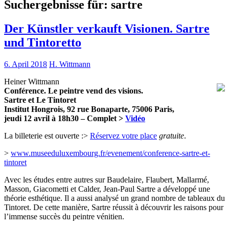
Suchergebnisse für:
sartre
Der Künstler verkauft Visionen. Sartre
und Tintoretto
6. April 2018
H. Wittmann
Heiner Wittmann
Conférence. Le peintre vend des visions.
Sartre et Le Tintoret
Institut Hongrois, 92 rue Bonaparte, 75006 Paris,
jeudi 12 avril à 18h30 – Complet >
Vidéo
La billeterie est ouverte :>
Réservez votre place
gratuite
.
>
www.museeduluxembourg.fr/evenement/conference-sartre-et-
tintoret
Avec les études entre autres sur Baudelaire, Flaubert, Mallarmé,
Masson, Giacometti et Calder, Jean-Paul Sartre a développé une
théorie esthétique. Il a aussi analysé un grand nombre de tableaux du
Tintoret. De cette manière, Sartre réussit à découvrir les raisons pour
l’immense succès du peintre vénitien.