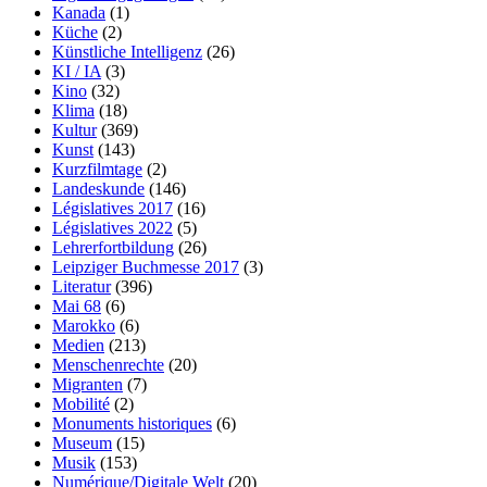
Kanada
(1)
Küche
(2)
Künstliche Intelligenz
(26)
KI / IA
(3)
Kino
(32)
Klima
(18)
Kultur
(369)
Kunst
(143)
Kurzfilmtage
(2)
Landeskunde
(146)
Législatives 2017
(16)
Législatives 2022
(5)
Lehrerfortbildung
(26)
Leipziger Buchmesse 2017
(3)
Literatur
(396)
Mai 68
(6)
Marokko
(6)
Medien
(213)
Menschenrechte
(20)
Migranten
(7)
Mobilité
(2)
Monuments historiques
(6)
Museum
(15)
Musik
(153)
Numérique/Digitale Welt
(20)