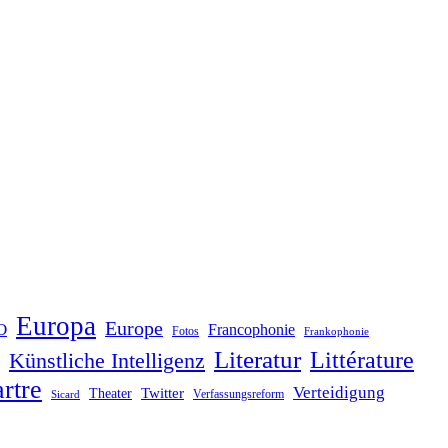
Europa
Europe
O
Francophonie
Fotos
Frankophonie
Literatur
Littérature
Künstliche Intelligenz
rtre
Verteidigung
Twitter
Theater
Verfassungsreform
Sicard