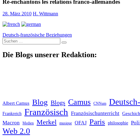
Ré-enchantons les relations franco-allemandes
28. März 2010
H. Wittmann
Deutsch-französische Beziehungen
Suche
nach:
Die Blogs unserer Redaktion:
Deutsch-
Blog
Camus
Blogs
Albert Camus
CNNum
Französisch
Französischunterricht
Geschich
Frankreich
Paris
Merkel
Macron
Poli
OFAJ
philosophie
Medien
musique
Web 2.0