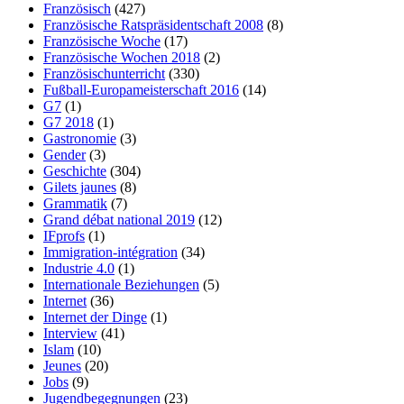
Französisch
(427)
Französische Ratspräsidentschaft 2008
(8)
Französische Woche
(17)
Französische Wochen 2018
(2)
Französischunterricht
(330)
Fußball-Europameisterschaft 2016
(14)
G7
(1)
G7 2018
(1)
Gastronomie
(3)
Gender
(3)
Geschichte
(304)
Gilets jaunes
(8)
Grammatik
(7)
Grand débat national 2019
(12)
IFprofs
(1)
Immigration-intégration
(34)
Industrie 4.0
(1)
Internationale Beziehungen
(5)
Internet
(36)
Internet der Dinge
(1)
Interview
(41)
Islam
(10)
Jeunes
(20)
Jobs
(9)
Jugendbegegnungen
(23)