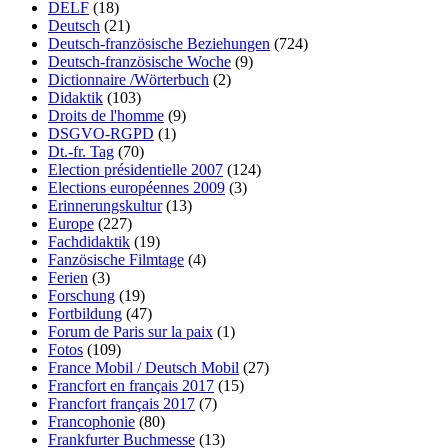
DELF
(18)
Deutsch
(21)
Deutsch-französische Beziehungen
(724)
Deutsch-französische Woche
(9)
Dictionnaire /Wörterbuch
(2)
Didaktik
(103)
Droits de l'homme
(9)
DSGVO-RGPD
(1)
Dt.-fr. Tag
(70)
Election présidentielle 2007
(124)
Elections européennes 2009
(3)
Erinnerungskultur
(13)
Europe
(227)
Fachdidaktik
(19)
Fanzösische Filmtage
(4)
Ferien
(3)
Forschung
(19)
Fortbildung
(47)
Forum de Paris sur la paix
(1)
Fotos
(109)
France Mobil / Deutsch Mobil
(27)
Francfort en français 2017
(15)
Francfort français 2017
(7)
Francophonie
(80)
Frankfurter Buchmesse
(13)