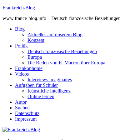
Skip
Frankreich-Blog
to
www.france-blog.info – Deutsch-französische Beziehungen
content
Blog
Aktuelles auf unserem Blog
Konzept
Politik
Deutsch-französische Beziehungen
Europa
Die Reden von E. Macron über Europa
Frankophonie
Videos
Interviews imaginaires
Aufgaben für Schüler
Künstliche Intelligenz
Online lernen
Autor
Suchen
Datenschutz
Impressum