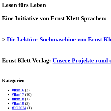
Lesen fürs Leben
Eine Initiative von Ernst Klett Sprachen:
>
Die Lektüre-Suchmaschine von Ernst Kl
Ernst Klett Verlag:
Unsere Projekte rund 
Kategorien
#fbm16
(3)
#fbm17
(10)
#fbm18
(1)
#fbm19
(2)
#JO2024
(1)