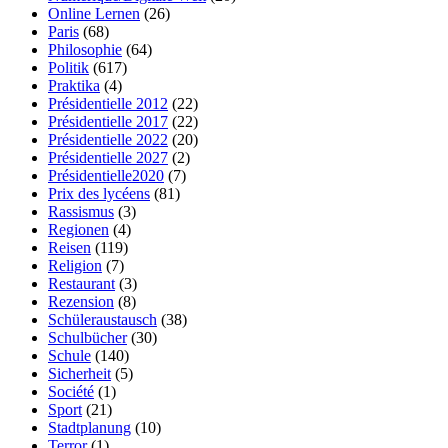
Online Lernen
(26)
Paris
(68)
Philosophie
(64)
Politik
(617)
Praktika
(4)
Présidentielle 2012
(22)
Présidentielle 2017
(22)
Présidentielle 2022
(20)
Présidentielle 2027
(2)
Présidentielle2020
(7)
Prix des lycéens
(81)
Rassismus
(3)
Regionen
(4)
Reisen
(119)
Religion
(7)
Restaurant
(3)
Rezension
(8)
Schüleraustausch
(38)
Schulbücher
(30)
Schule
(140)
Sicherheit
(5)
Société
(1)
Sport
(21)
Stadtplanung
(10)
Terror
(1)