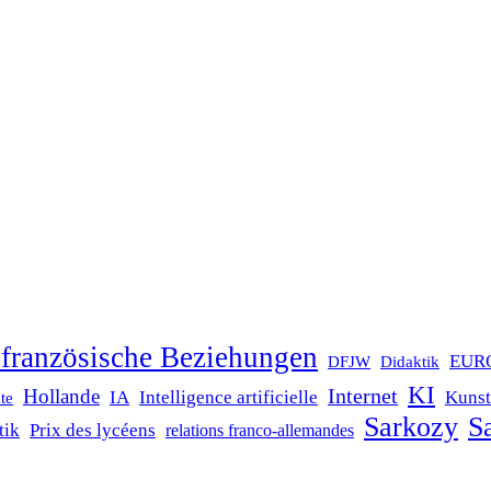
französische Beziehungen
EUR
DFJW
Didaktik
KI
Internet
Hollande
IA
Intelligence artificielle
Kunst
te
Sarkozy
Sa
tik
Prix des lycéens
relations franco-allemandes