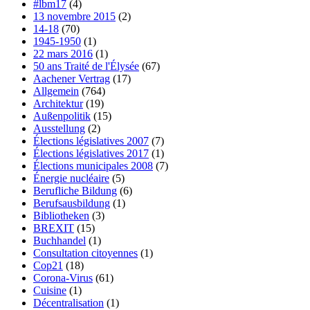
#lbm17
(4)
13 novembre 2015
(2)
14-18
(70)
1945-1950
(1)
22 mars 2016
(1)
50 ans Traité de l'Élysée
(67)
Aachener Vertrag
(17)
Allgemein
(764)
Architektur
(19)
Außenpolitik
(15)
Ausstellung
(2)
Élections législatives 2007
(7)
Élections législatives 2017
(1)
Élections municipales 2008
(7)
Énergie nucléaire
(5)
Berufliche Bildung
(6)
Berufsausbildung
(1)
Bibliotheken
(3)
BREXIT
(15)
Buchhandel
(1)
Consultation citoyennes
(1)
Cop21
(18)
Corona-Virus
(61)
Cuisine
(1)
Décentralisation
(1)