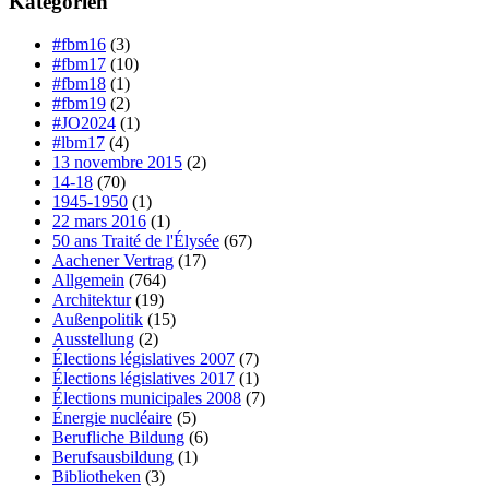
Kategorien
#fbm16
(3)
#fbm17
(10)
#fbm18
(1)
#fbm19
(2)
#JO2024
(1)
#lbm17
(4)
13 novembre 2015
(2)
14-18
(70)
1945-1950
(1)
22 mars 2016
(1)
50 ans Traité de l'Élysée
(67)
Aachener Vertrag
(17)
Allgemein
(764)
Architektur
(19)
Außenpolitik
(15)
Ausstellung
(2)
Élections législatives 2007
(7)
Élections législatives 2017
(1)
Élections municipales 2008
(7)
Énergie nucléaire
(5)
Berufliche Bildung
(6)
Berufsausbildung
(1)
Bibliotheken
(3)