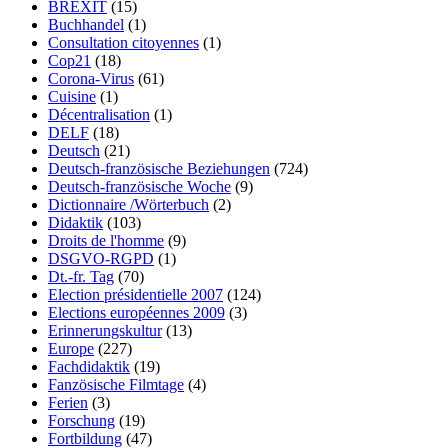
BREXIT
(15)
Buchhandel
(1)
Consultation citoyennes
(1)
Cop21
(18)
Corona-Virus
(61)
Cuisine
(1)
Décentralisation
(1)
DELF
(18)
Deutsch
(21)
Deutsch-französische Beziehungen
(724)
Deutsch-französische Woche
(9)
Dictionnaire /Wörterbuch
(2)
Didaktik
(103)
Droits de l'homme
(9)
DSGVO-RGPD
(1)
Dt.-fr. Tag
(70)
Election présidentielle 2007
(124)
Elections européennes 2009
(3)
Erinnerungskultur
(13)
Europe
(227)
Fachdidaktik
(19)
Fanzösische Filmtage
(4)
Ferien
(3)
Forschung
(19)
Fortbildung
(47)