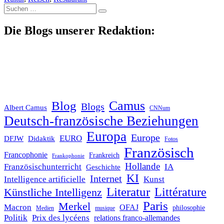
Suche
nach:
Die Blogs unserer Redaktion:
Blog
Camus
Blogs
Albert Camus
CNNum
Deutsch-französische Beziehungen
Europa
Europe
EURO
DFJW
Didaktik
Fotos
Französisch
Francophonie
Frankreich
Frankophonie
Hollande
Französischunterricht
IA
Geschichte
KI
Internet
Intelligence artificielle
Kunst
Literatur
Littérature
Künstliche Intelligenz
Paris
Merkel
Macron
OFAJ
philosophie
Medien
musique
Politik
Prix des lycéens
relations franco-allemandes