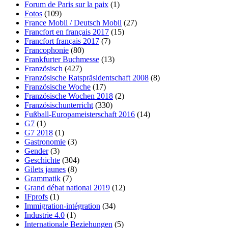
Forum de Paris sur la paix
(1)
Fotos
(109)
France Mobil / Deutsch Mobil
(27)
Francfort en français 2017
(15)
Francfort français 2017
(7)
Francophonie
(80)
Frankfurter Buchmesse
(13)
Französisch
(427)
Französische Ratspräsidentschaft 2008
(8)
Französische Woche
(17)
Französische Wochen 2018
(2)
Französischunterricht
(330)
Fußball-Europameisterschaft 2016
(14)
G7
(1)
G7 2018
(1)
Gastronomie
(3)
Gender
(3)
Geschichte
(304)
Gilets jaunes
(8)
Grammatik
(7)
Grand débat national 2019
(12)
IFprofs
(1)
Immigration-intégration
(34)
Industrie 4.0
(1)
Internationale Beziehungen
(5)