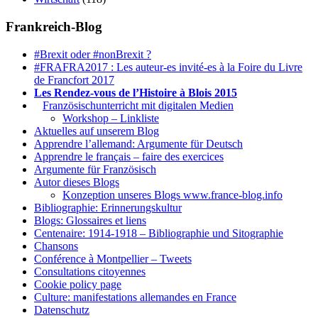
Frankreich-Blog
#Brexit oder #nonBrexit ?
#FRAFRA2017 : Les auteur-es invité-es à la Foire du Livre
de Francfort 2017
Les Rendez-vous de l’Histoire à Blois 2015
1.
Französischunterricht mit digitalen Medien
Workshop – Linkliste
Aktuelles auf unserem Blog
Apprendre l’allemand: Argumente für Deutsch
Apprendre le français – faire des exercices
Argumente für Französisch
Autor dieses Blogs
Konzeption unseres Blogs www.france-blog.info
Bibliographie: Erinnerungskultur
Blogs: Glossaires et liens
Centenaire: 1914-1918 – Bibliographie und Sitographie
Chansons
Conférence à Montpellier – Tweets
Consultations citoyennes
Cookie policy page
Culture: manifestations allemandes en France
Datenschutz