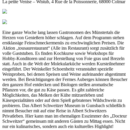
La petite Venise – Wistub, 4 Rue de la Poissonnerie, 68000 Colmar
Eine ganze Woche lang lassen Gastronomen des Münstertals die
Herzen von Genießern höher schlagen. Auf dem Programm stehen
erstklassige Feinschmeckermenüs zu erschwinglichen Preisen. Die
Aktion „tousaurestaurant“ (Alle ins Restaurant) sorgt zusätzlich für
volle Gaststuben. Es finden Kochkurse sowie Workshops für
Hobby-Konditoren und zur Herstellung von Foie gras und Brezeln
statt. Auch in die Welt der Molekularküche werden Kursteilnehmer
eingeführt. Der Weinkeller Schoenheitz veranstaltet spezielle
Weinproben, bei denen Speisen und Weine aufeinander abgestimmt
werden. Bei Besichtigungen der Fermes Auberges können Besucher
den ganzen Hof entdecken und Biologen stellen aromatische
Pflanzen vor, die gut zu Käse passen. Es gibt zahlreiche
Möglichkeiten, das Melken der Kühe mitzuerleben und
Käsespezialitäten oder auf dem Spieß gebratenes Wildschwein zu
probieren. Das Albert Schweitzer Museum in Gunsbach schließlich
nimmt Besucher mit auf eine Reise in Albert Schweitzers
Privatleben. Hier kann man im ehemaligen Esszimmer des „Docteur
Schweitzer“ gemeinsam mit anderen Gästen zu Mittag essen. Nicht
nur ein kulinarisches, sondern auch ein kulturelles Highlight!