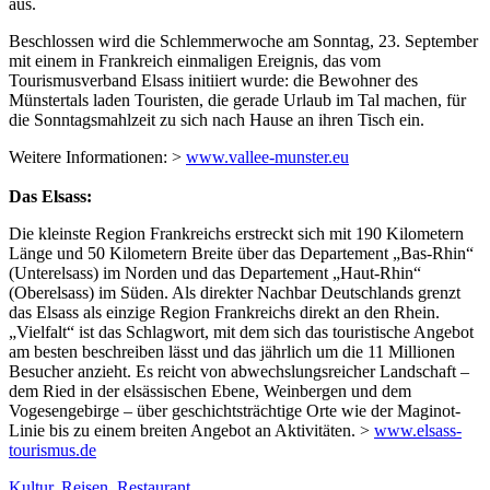
aus.
Beschlossen wird die Schlemmerwoche am Sonntag, 23. September
mit einem in Frankreich einmaligen Ereignis, das vom
Tourismusverband Elsass initiiert wurde: die Bewohner des
Münstertals laden Touristen, die gerade Urlaub im Tal machen, für
die Sonntagsmahlzeit zu sich nach Hause an ihren Tisch ein.
Weitere Informationen: >
www.vallee-munster.eu
Das Elsass:
Die kleinste Region Frankreichs erstreckt sich mit 190 Kilometern
Länge und 50 Kilometern Breite über das Departement „Bas-Rhin“
(Unterelsass) im Norden und das Departement „Haut-Rhin“
(Oberelsass) im Süden. Als direkter Nachbar Deutschlands grenzt
das Elsass als einzige Region Frankreichs direkt an den Rhein.
„Vielfalt“ ist das Schlagwort, mit dem sich das touristische Angebot
am besten beschreiben lässt und das jährlich um die 11 Millionen
Besucher anzieht. Es reicht von abwechslungsreicher Landschaft –
dem Ried in der elsässischen Ebene, Weinbergen und dem
Vogesengebirge – über geschichtsträchtige Orte wie der Maginot-
Linie bis zu einem breiten Angebot an Aktivitäten. >
www.elsass-
tourismus.de
Kultur
,
Reisen
,
Restaurant