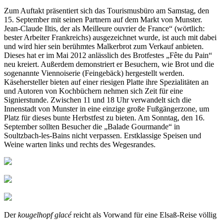
Zum Auftakt präsentiert sich das Tourismusbüro am Samstag, den
15. September mit seinen Partnern auf dem Markt von Munster.
Jean-Claude Iltis, der als Meilleure ouvrier de France“ (wörtlich:
bester Arbeiter Frankreichs) ausgezeichnet wurde, ist auch mit dabei
und wird hier sein berühmtes Malkerbrot zum Verkauf anbieten.
Dieses hat er im Mai 2012 anlässlich des Brotfestes „Fête du Pain“
neu kreiert. Außerdem demonstriert er Besuchern, wie Brot und die
sogenannte Viennoiserie (Feingebäck) hergestellt werden.
Käsehersteller bieten auf einer riesigen Platte ihre Spezialitäten an
und Autoren von Kochbüchern nehmen sich Zeit für eine
Signierstunde. Zwischen 11 und 18 Uhr verwandelt sich die
Innenstadt von Munster in eine einzige große Fußgängerzone, um
Platz für dieses bunte Herbstfest zu bieten. Am Sonntag, den 16.
September sollten Besucher die „Balade Gourmande“ in
Soultzbach-les-Bains nicht verpassen. Erstklassige Speisen und
Weine warten links und rechts des Wegesrandes.
Der
kougelhopf glacé
reicht als Vorwand für eine Elsaß-Reise völlig