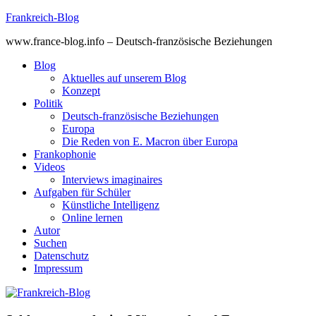
Skip
Frankreich-Blog
to
www.france-blog.info – Deutsch-französische Beziehungen
content
Blog
Aktuelles auf unserem Blog
Konzept
Politik
Deutsch-französische Beziehungen
Europa
Die Reden von E. Macron über Europa
Frankophonie
Videos
Interviews imaginaires
Aufgaben für Schüler
Künstliche Intelligenz
Online lernen
Autor
Suchen
Datenschutz
Impressum