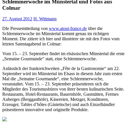
Schlemmerwoche im Münstertal und Fotos aus
Colmar
27. August 2012
H. Wittmann
DIe Pressemitteilung von
www.atout-france.de
über die
Schlemmerwoche im Münstertal kommt genau im richtigen
Moment. Die zitiere ich hier und illustriere sie mit den Fotos vom
letzten Samstagabend in Colmar:
Vom 15. – 23. September findet im elsässischen Münstertal die erste
„Semaine Gourmande“ statt, eine Schlemmerwoche.
Anlässlich der frankreichweiten „Fête de la Gastronomie“ am 22.
September wird im Münstertal im Elsass in diesem Jahr zum ersten
Mal die „Semaine Gourmande“, eine Schlemmerwoche,
veranstaltet. Vom 15. – 23. September präsentieren sich die
Mitglieder des Tourismusbüros von ihrer besten kulinarischen Seite.
Restaurants, Hotel-Restaurants, Bauernhöfe, Gaststätten, Fermes
Auberges (Berggasthöfe), Käsereien, Metzger, Konditoren,
Erzeuger, Tables d’hôtes (Gästetische) und auch Einzelhändler
präsentieren innovative und originelle Produkte.