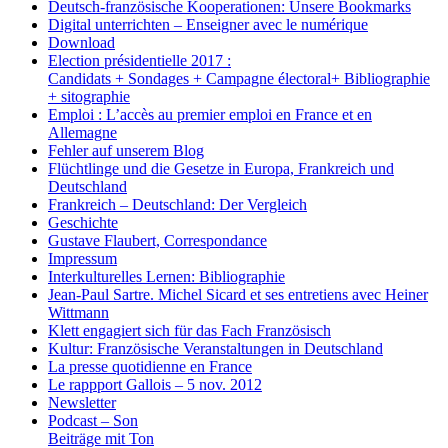
Deutsch-französische Kooperationen: Unsere Bookmarks
Digital unterrichten – Enseigner avec le numérique
Download
Election présidentielle 2017 :
Candidats + Sondages + Campagne électoral+ Bibliographie
+ sitographie
Emploi : L’accès au premier emploi en France et en
Allemagne
Fehler auf unserem Blog
Flüchtlinge und die Gesetze in Europa, Frankreich und
Deutschland
Frankreich – Deutschland: Der Vergleich
Geschichte
Gustave Flaubert, Correspondance
Impressum
Interkulturelles Lernen: Bibliographie
Jean-Paul Sartre. Michel Sicard et ses entretiens avec Heiner
Wittmann
Klett engagiert sich für das Fach Französisch
Kultur: Französische Veranstaltungen in Deutschland
La presse quotidienne en France
Le rappport Gallois – 5 nov. 2012
Newsletter
Podcast – Son
Beiträge mit Ton