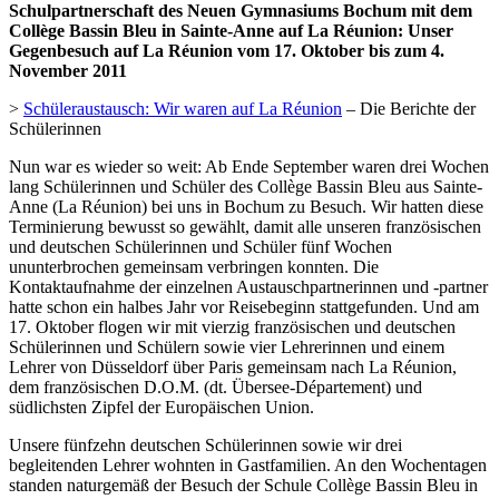
Schulpartnerschaft des Neuen Gymnasiums Bochum mit dem
Collège Bassin Bleu in Sainte-Anne auf La Réunion: Unser
Gegenbesuch auf La Réunion vom 17. Oktober bis zum 4.
November 2011
>
Schüleraustausch: Wir waren auf La Réunion
– Die Berichte der
Schülerinnen
Nun war es wieder so weit: Ab Ende September waren drei Wochen
lang Schülerinnen und Schüler des Collège Bassin Bleu aus Sainte-
Anne (La Réunion) bei uns in Bochum zu Besuch. Wir hatten diese
Terminierung bewusst so gewählt, damit alle unseren französischen
und deutschen Schülerinnen und Schüler fünf Wochen
ununterbrochen gemeinsam verbringen konnten. Die
Kontaktaufnahme der einzelnen Austauschpartnerinnen und -partner
hatte schon ein halbes Jahr vor Reisebeginn stattgefunden. Und am
17. Oktober flogen wir mit vierzig französischen und deutschen
Schülerinnen und Schülern sowie vier Lehrerinnen und einem
Lehrer von Düsseldorf über Paris gemeinsam nach La Réunion,
dem französischen D.O.M. (dt. Übersee-Département) und
südlichsten Zipfel der Europäischen Union.
Unsere fünfzehn deutschen Schülerinnen sowie wir drei
begleitenden Lehrer wohnten in Gastfamilien. An den Wochentagen
standen naturgemäß der Besuch der Schule Collège Bassin Bleu in