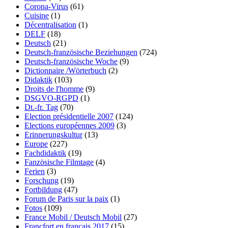
Corona-Virus
(61)
Cuisine
(1)
Décentralisation
(1)
DELF
(18)
Deutsch
(21)
Deutsch-französische Beziehungen
(724)
Deutsch-französische Woche
(9)
Dictionnaire /Wörterbuch
(2)
Didaktik
(103)
Droits de l'homme
(9)
DSGVO-RGPD
(1)
Dt.-fr. Tag
(70)
Election présidentielle 2007
(124)
Elections européennes 2009
(3)
Erinnerungskultur
(13)
Europe
(227)
Fachdidaktik
(19)
Fanzösische Filmtage
(4)
Ferien
(3)
Forschung
(19)
Fortbildung
(47)
Forum de Paris sur la paix
(1)
Fotos
(109)
France Mobil / Deutsch Mobil
(27)
Francfort en français 2017
(15)