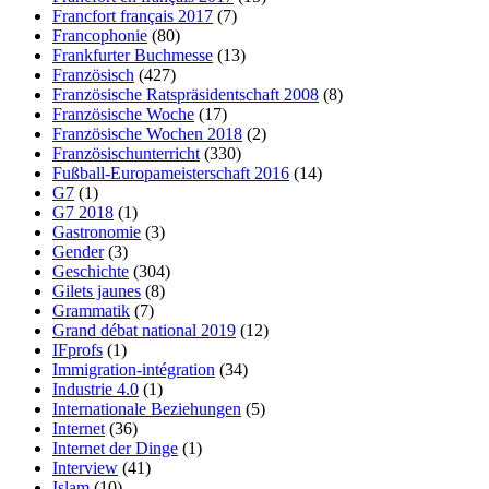
Francfort français 2017
(7)
Francophonie
(80)
Frankfurter Buchmesse
(13)
Französisch
(427)
Französische Ratspräsidentschaft 2008
(8)
Französische Woche
(17)
Französische Wochen 2018
(2)
Französischunterricht
(330)
Fußball-Europameisterschaft 2016
(14)
G7
(1)
G7 2018
(1)
Gastronomie
(3)
Gender
(3)
Geschichte
(304)
Gilets jaunes
(8)
Grammatik
(7)
Grand débat national 2019
(12)
IFprofs
(1)
Immigration-intégration
(34)
Industrie 4.0
(1)
Internationale Beziehungen
(5)
Internet
(36)
Internet der Dinge
(1)
Interview
(41)
Islam
(10)