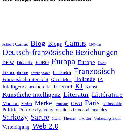
Blog
Camus
Blogs
Albert Camus
CNNum
Deutsch-französische Beziehungen
Europa
Europe
EURO
DFJW
Didaktik
Fotos
Französisch
Francophonie
Frankreich
Frankophonie
Hollande
Französischunterricht
IA
Geschichte
KI
Internet
Intelligence artificielle
Kunst
Literatur
Littérature
Künstliche Intelligenz
Paris
Merkel
Macron
OFAJ
philosophie
Medien
musique
Politik
Prix des lycéens
relations franco-allemandes
Sarkozy
Sartre
Twitter
Theater
Verfassungsreform
Sicard
Web 2.0
Verteidigung