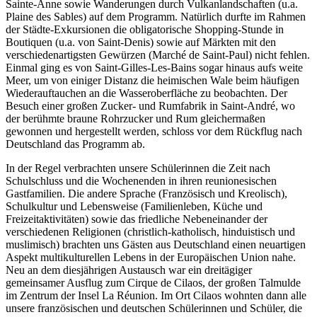
Sainte-Anne sowie Wanderungen durch Vulkanlandschaften (u.a.
Plaine des Sables) auf dem Programm. Natürlich durfte im Rahmen
der Städte-Exkursionen die obligatorische Shopping-Stunde in
Boutiquen (u.a. von Saint-Denis) sowie auf Märkten mit den
verschiedenartigsten Gewürzen (Marché de Saint-Paul) nicht fehlen.
Einmal ging es von Saint-Gilles-Les-Bains sogar hinaus aufs weite
Meer, um von einiger Distanz die heimischen Wale beim häufigen
Wiederauftauchen an die Wasseroberfläche zu beobachten. Der
Besuch einer großen Zucker- und Rumfabrik in Saint-André, wo
der berühmte braune Rohrzucker und Rum gleichermaßen
gewonnen und hergestellt werden, schloss vor dem Rückflug nach
Deutschland das Programm ab.
In der Regel verbrachten unsere Schülerinnen die Zeit nach
Schulschluss und die Wochenenden in ihren reunionesischen
Gastfamilien. Die andere Sprache (Französisch und Kreolisch),
Schulkultur und Lebensweise (Familienleben, Küche und
Freizeitaktivitäten) sowie das friedliche Nebeneinander der
verschiedenen Religionen (christlich-katholisch, hinduistisch und
muslimisch) brachten uns Gästen aus Deutschland einen neuartigen
Aspekt multikulturellen Lebens in der Europäischen Union nahe.
Neu an dem diesjährigen Austausch war ein dreitägiger
gemeinsamer Ausflug zum Cirque de Cilaos, der großen Talmulde
im Zentrum der Insel La Réunion. Im Ort Cilaos wohnten dann alle
unsere französischen und deutschen Schülerinnen und Schüler, die