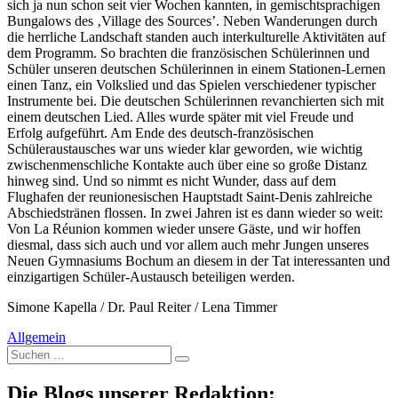
sich ja nun schon seit vier Wochen kannten, in gemischtsprachigen
Bungalows des ‚Village des Sources’. Neben Wanderungen durch
die herrliche Landschaft standen auch interkulturelle Aktivitäten auf
dem Programm. So brachten die französischen Schülerinnen und
Schüler unseren deutschen Schülerinnen in einem Stationen-Lernen
einen Tanz, ein Volkslied und das Spielen verschiedener typischer
Instrumente bei. Die deutschen Schülerinnen revanchierten sich mit
einem deutschen Lied. Alles wurde später mit viel Freude und
Erfolg aufgeführt. Am Ende des deutsch-französischen
Schüleraustausches war uns wieder klar geworden, wie wichtig
zwischenmenschliche Kontakte auch über eine so große Distanz
hinweg sind. Und so nimmt es nicht Wunder, dass auf dem
Flughafen der reunionesischen Hauptstadt Saint-Denis zahlreiche
Abschiedstränen flossen. In zwei Jahren ist es dann wieder so weit:
Von La Réunion kommen wieder unsere Gäste, und wir hoffen
diesmal, dass sich auch und vor allem auch mehr Jungen unseres
Neuen Gymnasiums Bochum an diesem in der Tat interessanten und
einzigartigen Schüler-Austausch beteiligen werden.
Simone Kapella / Dr. Paul Reiter / Lena Timmer
Allgemein
Suche
nach:
Die Blogs unserer Redaktion: