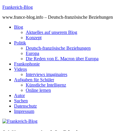
Skip
Frankreich-Blog
to
www.france-blog.info – Deutsch-französische Beziehungen
content
Blog
Aktuelles auf unserem Blog
Konzept
Politik
Deutsch-französische Beziehungen
Europa
Die Reden von E. Macron über Europa
Frankophonie
Videos
Interviews imaginaires
Aufgaben für Schüler
Künstliche Intelligenz
Online lernen
Autor
Suchen
Datenschutz
Impressum