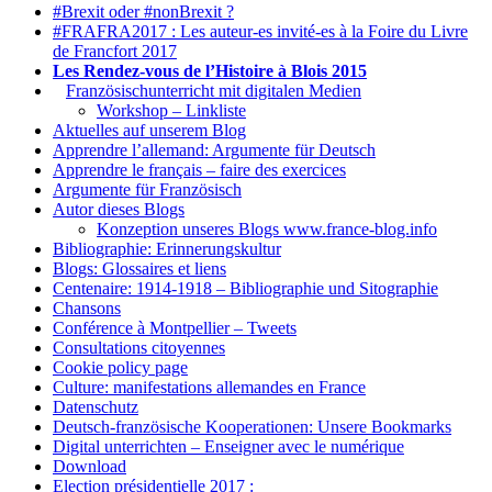
#Brexit oder #nonBrexit ?
#FRAFRA2017 : Les auteur-es invité-es à la Foire du Livre
de Francfort 2017
Les Rendez-vous de l’Histoire à Blois 2015
1.
Französischunterricht mit digitalen Medien
Workshop – Linkliste
Aktuelles auf unserem Blog
Apprendre l’allemand: Argumente für Deutsch
Apprendre le français – faire des exercices
Argumente für Französisch
Autor dieses Blogs
Konzeption unseres Blogs www.france-blog.info
Bibliographie: Erinnerungskultur
Blogs: Glossaires et liens
Centenaire: 1914-1918 – Bibliographie und Sitographie
Chansons
Conférence à Montpellier – Tweets
Consultations citoyennes
Cookie policy page
Culture: manifestations allemandes en France
Datenschutz
Deutsch-französische Kooperationen: Unsere Bookmarks
Digital unterrichten – Enseigner avec le numérique
Download
Election présidentielle 2017 :