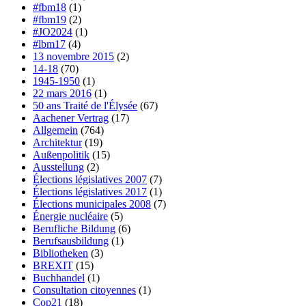
#fbm18
(1)
#fbm19
(2)
#JO2024
(1)
#lbm17
(4)
13 novembre 2015
(2)
14-18
(70)
1945-1950
(1)
22 mars 2016
(1)
50 ans Traité de l'Élysée
(67)
Aachener Vertrag
(17)
Allgemein
(764)
Architektur
(19)
Außenpolitik
(15)
Ausstellung
(2)
Élections législatives 2007
(7)
Élections législatives 2017
(1)
Élections municipales 2008
(7)
Énergie nucléaire
(5)
Berufliche Bildung
(6)
Berufsausbildung
(1)
Bibliotheken
(3)
BREXIT
(15)
Buchhandel
(1)
Consultation citoyennes
(1)
Cop21
(18)