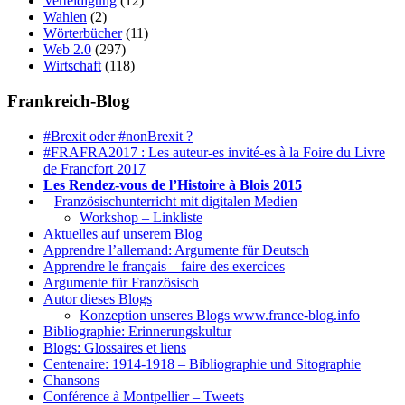
Verteidigung
(12)
Wahlen
(2)
Wörterbücher
(11)
Web 2.0
(297)
Wirtschaft
(118)
Frankreich-Blog
#Brexit oder #nonBrexit ?
#FRAFRA2017 : Les auteur-es invité-es à la Foire du Livre
de Francfort 2017
Les Rendez-vous de l’Histoire à Blois 2015
1.
Französischunterricht mit digitalen Medien
Workshop – Linkliste
Aktuelles auf unserem Blog
Apprendre l’allemand: Argumente für Deutsch
Apprendre le français – faire des exercices
Argumente für Französisch
Autor dieses Blogs
Konzeption unseres Blogs www.france-blog.info
Bibliographie: Erinnerungskultur
Blogs: Glossaires et liens
Centenaire: 1914-1918 – Bibliographie und Sitographie
Chansons
Conférence à Montpellier – Tweets