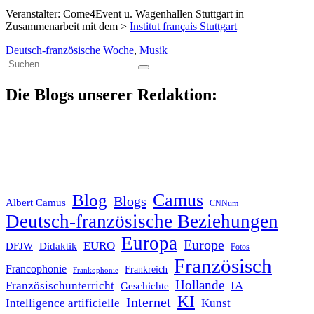
Veranstalter: Come4Event u. Wagenhallen Stuttgart in
Zusammenarbeit mit dem >
Institut français Stuttgart
Deutsch-französische Woche
,
Musik
Suche
nach:
Die Blogs unserer Redaktion:
Blog
Camus
Blogs
Albert Camus
CNNum
Deutsch-französische Beziehungen
Europa
Europe
EURO
DFJW
Didaktik
Fotos
Französisch
Francophonie
Frankreich
Frankophonie
Hollande
Französischunterricht
IA
Geschichte
KI
Internet
Intelligence artificielle
Kunst