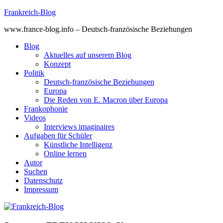
Skip
Frankreich-Blog
to
www.france-blog.info – Deutsch-französische Beziehungen
content
Blog
Aktuelles auf unserem Blog
Konzept
Politik
Deutsch-französische Beziehungen
Europa
Die Reden von E. Macron über Europa
Frankophonie
Videos
Interviews imaginaires
Aufgaben für Schüler
Künstliche Intelligenz
Online lernen
Autor
Suchen
Datenschutz
Impressum