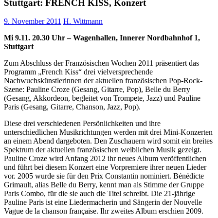
Stuttgart: FRENCH KISS, Konzert
9. November 2011
H. Wittmann
Mi 9.11. 20.30 Uhr – Wagenhallen, Innerer Nordbahnhof 1,
Stuttgart
Zum Abschluss der Französischen Wochen 2011 präsentiert das
Programm „French Kiss“ drei vielversprechende
Nachwuchskünstlerinnen der aktuellen französischen Pop-Rock-
Szene: Pauline Croze (Gesang, Gitarre, Pop), Belle du Berry
(Gesang, Akkordeon, begleitet von Trompete, Jazz) und Pauline
Paris (Gesang, Gitarre, Chanson, Jazz, Pop).
Diese drei verschiedenen Persönlichkeiten und ihre
unterschiedlichen Musikrichtungen werden mit drei Mini-Konzerten
an einem Abend dargeboten. Den Zuschauern wird somit ein breites
Spektrum der aktuellen französischen weiblichen Musik gezeigt.
Pauline Croze wird Anfang 2012 ihr neues Album veröffentlichen
und führt bei diesem Konzert eine Vorpremiere ihrer neuen Lieder
vor. 2005 wurde sie für den Prix Constantin nominiert. Bénédicte
Grimault, alias Belle du Berry, kennt man als Stimme der Gruppe
Paris Combo, für die sie auch die Titel schreibt. Die 21-jährige
Pauline Paris ist eine Liedermacherin und Sängerin der Nouvelle
Vague de la chanson française. Ihr zweites Album erschien 2009.