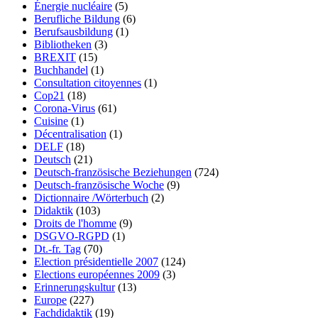
Énergie nucléaire
(5)
Berufliche Bildung
(6)
Berufsausbildung
(1)
Bibliotheken
(3)
BREXIT
(15)
Buchhandel
(1)
Consultation citoyennes
(1)
Cop21
(18)
Corona-Virus
(61)
Cuisine
(1)
Décentralisation
(1)
DELF
(18)
Deutsch
(21)
Deutsch-französische Beziehungen
(724)
Deutsch-französische Woche
(9)
Dictionnaire /Wörterbuch
(2)
Didaktik
(103)
Droits de l'homme
(9)
DSGVO-RGPD
(1)
Dt.-fr. Tag
(70)
Election présidentielle 2007
(124)
Elections européennes 2009
(3)
Erinnerungskultur
(13)
Europe
(227)
Fachdidaktik
(19)