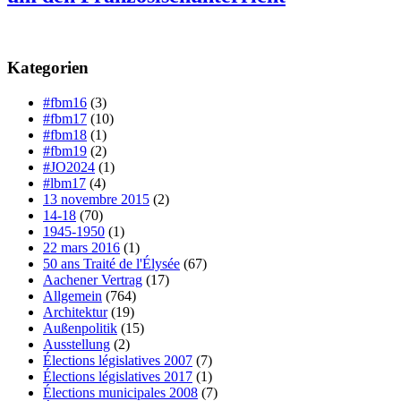
Kategorien
#fbm16
(3)
#fbm17
(10)
#fbm18
(1)
#fbm19
(2)
#JO2024
(1)
#lbm17
(4)
13 novembre 2015
(2)
14-18
(70)
1945-1950
(1)
22 mars 2016
(1)
50 ans Traité de l'Élysée
(67)
Aachener Vertrag
(17)
Allgemein
(764)
Architektur
(19)
Außenpolitik
(15)
Ausstellung
(2)
Élections législatives 2007
(7)
Élections législatives 2017
(1)
Élections municipales 2008
(7)