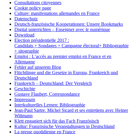
Consultations citoyennes
Cookie policy page
Culture: manifestations allemandes en France
Datenschutz
Deutsch-französische Kooperationen: Unsere Bookmarks
Digital unterrichten – Enseigner avec le numérique
Download
Election présidentielle 2017 :
Candidats + Sondages + Campagne électoral+ Bibliographie
+ sitographie
Emploi : L’accès au premier emploi en France et en
Allemagne
Fehler auf unserem Blog
Flüchtlinge und die Gesetze in Europa, Frankreich und
Deutschland
Frankreich – Deutschland: Der Vergleich
Geschichte
Gustave Flaubert, Correspondance
Impressum
Interkulturelles Lernen: Bibliographie
Jean-Paul Sartre. Michel Sicard et ses entretiens avec Heiner
Wittmann
Klett engagiert sich für das Fach Französisch
Kultur: Französische Veranstaltungen in Deutschland
La presse quotidienne en France