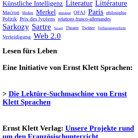
Literatur
Littérature
Künstliche Intelligenz
Paris
Merkel
Macron
OFAJ
philosophie
Medien
musique
Politik
Prix des lycéens
relations franco-allemandes
Sarkozy
Sartre
Twitter
Theater
Verfassungsreform
Sicard
Web 2.0
Verteidigung
Lesen fürs Leben
Eine Initiative von Ernst Klett Sprachen:
>
Die Lektüre-Suchmaschine von Ernst
Klett Sprachen
Ernst Klett Verlag:
Unsere Projekte rund
um den Französischunterricht