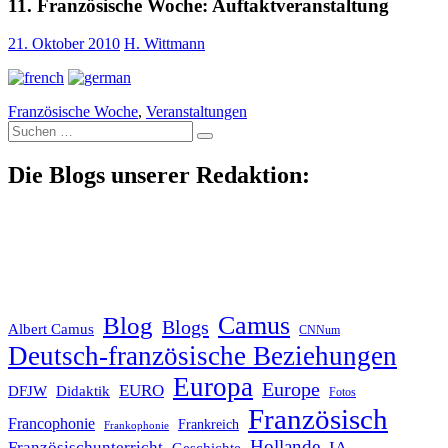
11. Französische Woche: Auftaktveranstaltung
21. Oktober 2010
H. Wittmann
Französische Woche
,
Veranstaltungen
Suche
nach:
Die Blogs unserer Redaktion:
Blog
Camus
Blogs
Albert Camus
CNNum
Deutsch-französische Beziehungen
Europa
Europe
EURO
DFJW
Didaktik
Fotos
Französisch
Francophonie
Frankreich
Frankophonie
Hollande
Französischunterricht
IA