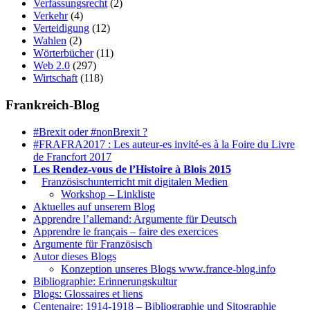
Verfassungsrecht
(2)
Verkehr
(4)
Verteidigung
(12)
Wahlen
(2)
Wörterbücher
(11)
Web 2.0
(297)
Wirtschaft
(118)
Frankreich-Blog
#Brexit oder #nonBrexit ?
#FRAFRA2017 : Les auteur-es invité-es à la Foire du Livre
de Francfort 2017
Les Rendez-vous de l’Histoire à Blois 2015
1.
Französischunterricht mit digitalen Medien
Workshop – Linkliste
Aktuelles auf unserem Blog
Apprendre l’allemand: Argumente für Deutsch
Apprendre le français – faire des exercices
Argumente für Französisch
Autor dieses Blogs
Konzeption unseres Blogs www.france-blog.info
Bibliographie: Erinnerungskultur
Blogs: Glossaires et liens
Centenaire: 1914-1918 – Bibliographie und Sitographie