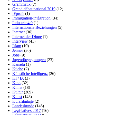
Grammatik
(7)
Grand débat national 2019
(12)
IFprofs
(1)
Immigration-intégration
(34)
Industrie 4.0
(1)
Internationale Beziehungen
(5)
Internet
(36)
Internet der Dinge
(1)
Interview
(41)
Islam
(10)
Jeunes
(20)
Jobs
(9)
Jugendbegegnungen
(23)
Kanada
(1)
Küche
(2)
Künstliche Intelligenz
(26)
KI / IA
(3)
Kino
(32)
Klima
(18)
Kultur
(369)
Kunst
(143)
Kurzfilmtage
(2)
Landeskunde
(146)
Législatives 2017
(16)