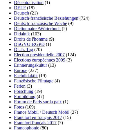
Décentralisation
(1)
DELF
(18)
Deutsch
(21)
Deutsch-französische Beziehungen
(724)
Deutsch-französische Woche
(9)
Dictionnaire /Wörterbuch
(2)
Didaktik
(103)
Droits de l'homme
(9)
DSGVO-RGPD
(1)
Dt.-fr. Tag
(70)
Election présidentielle 2007
(124)
Elections européennes 2009
(3)
Erinnerungskultur
(13)
Europe
(227)
Fachdidaktik
(19)
Fanzösische Filmtage
(4)
Ferien
(3)
Forschung
(19)
Fortbildung
(47)
Forum de Paris sur la paix
(1)
Fotos
(109)
France Mobil / Deutsch Mobil
(27)
Francfort en français 2017
(15)
Francfort français 2017
(7)
Francophonie
(80)