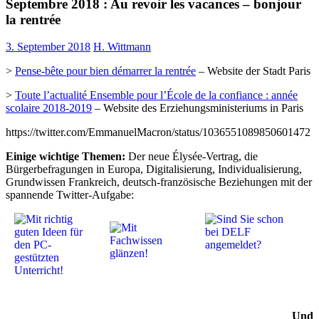
Septembre 2018 : Au revoir les vacances – bonjour
la rentrée
3. September 2018
H. Wittmann
>
Pense-bête pour bien démarrer la rentrée
– Website der Stadt Paris
>
Toute l’actualité Ensemble pour l’École de la confiance : année
scolaire 2018-2019
– Website des Erziehungsministeriums in Paris
https://twitter.com/EmmanuelMacron/status/1036551089850601472
Einige wichtige Themen:
Der neue Élysée-Vertrag, die
Bürgerbefragungen in Europa, Digitalisierung, Individualisierung,
Grundwissen Frankreich, deutsch-französische Beziehungen mit der
spannende Twitter-Aufgabe:
Und