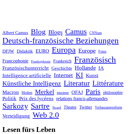
Blog
Camus
Blogs
Albert Camus
CNNum
Deutsch-französische Beziehungen
Europa
Europe
EURO
DFJW
Didaktik
Fotos
Französisch
Francophonie
Frankreich
Frankophonie
Hollande
Französischunterricht
IA
Geschichte
KI
Internet
Intelligence artificielle
Kunst
Literatur
Littérature
Künstliche Intelligenz
Paris
Merkel
Macron
OFAJ
philosophie
Medien
musique
Politik
Prix des lycéens
relations franco-allemandes
Sarkozy
Sartre
Twitter
Theater
Verfassungsreform
Sicard
Web 2.0
Verteidigung
Lesen fürs Leben