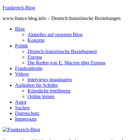
Skip
Frankreich-Blog
to
www.france-blog.info – Deutsch-französische Beziehungen
content
Blog
Aktuelles auf unserem Blog
Konzept
Politik
Deutsch-französische Beziehungen
Europa
Die Reden von E. Macron über Europa
Frankophonie
Videos
Interviews imaginaires
Aufgaben für Schüler
Künstliche Intelligenz
Online lernen
Autor
Suchen
Datenschutz
Impressum