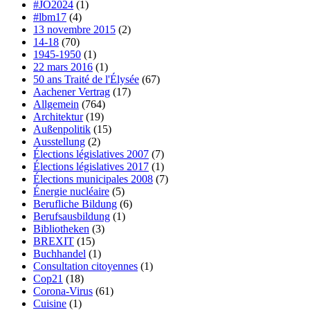
#JO2024
(1)
#lbm17
(4)
13 novembre 2015
(2)
14-18
(70)
1945-1950
(1)
22 mars 2016
(1)
50 ans Traité de l'Élysée
(67)
Aachener Vertrag
(17)
Allgemein
(764)
Architektur
(19)
Außenpolitik
(15)
Ausstellung
(2)
Élections législatives 2007
(7)
Élections législatives 2017
(1)
Élections municipales 2008
(7)
Énergie nucléaire
(5)
Berufliche Bildung
(6)
Berufsausbildung
(1)
Bibliotheken
(3)
BREXIT
(15)
Buchhandel
(1)
Consultation citoyennes
(1)
Cop21
(18)
Corona-Virus
(61)
Cuisine
(1)