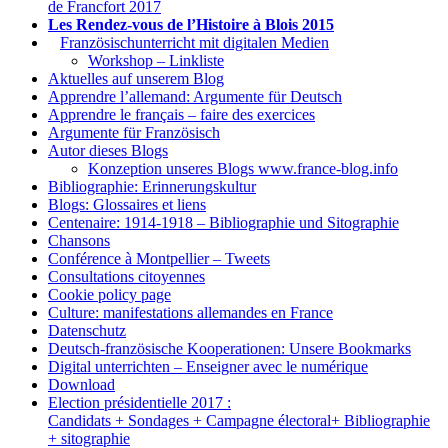
de Francfort 2017
Les Rendez-vous de l’Histoire à Blois 2015
1.
Französischunterricht mit digitalen Medien
Workshop – Linkliste
Aktuelles auf unserem Blog
Apprendre l’allemand: Argumente für Deutsch
Apprendre le français – faire des exercices
Argumente für Französisch
Autor dieses Blogs
Konzeption unseres Blogs www.france-blog.info
Bibliographie: Erinnerungskultur
Blogs: Glossaires et liens
Centenaire: 1914-1918 – Bibliographie und Sitographie
Chansons
Conférence à Montpellier – Tweets
Consultations citoyennes
Cookie policy page
Culture: manifestations allemandes en France
Datenschutz
Deutsch-französische Kooperationen: Unsere Bookmarks
Digital unterrichten – Enseigner avec le numérique
Download
Election présidentielle 2017 :
Candidats + Sondages + Campagne électoral+ Bibliographie
+ sitographie