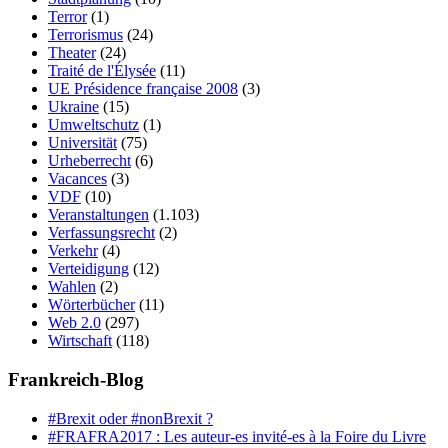
Terror
(1)
Terrorismus
(24)
Theater
(24)
Traité de l'Élysée
(11)
UE Présidence française 2008
(3)
Ukraine
(15)
Umweltschutz
(1)
Universität
(75)
Urheberrecht
(6)
Vacances
(3)
VDF
(10)
Veranstaltungen
(1.103)
Verfassungsrecht
(2)
Verkehr
(4)
Verteidigung
(12)
Wahlen
(2)
Wörterbücher
(11)
Web 2.0
(297)
Wirtschaft
(118)
Frankreich-Blog
#Brexit oder #nonBrexit ?
#FRAFRA2017 : Les auteur-es invité-es à la Foire du Livre