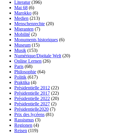
Literatur
(396)
Mai 68
(6)
Marokko
(6)
Medien
(213)
Menschenrechte
(20)
Migranten
(7)
Mobilité
(2)
Monuments historiques
(6)
Museum
(15)
Musik
(153)
Numérique/Digitale Welt
(20)
Online Lernen
(26)
Paris
(68)
Philosophie
(64)
Politik
(617)
Praktika
(4)
Présidentielle 2012
(22)
Présidentielle 2017
(22)
Présidentielle 2022
(20)
Présidentielle 2027
(2)
Présidentielle2020
(7)
Prix des lycéens
(81)
Rassismus
(3)
Regionen
(4)
Reisen
(119)