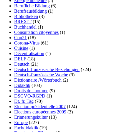
Énergie nucléaire
(5)
Berufliche Bildung
(6)
Berufsausbildung
(1)
Bibliotheken
(3)
BREXIT
(15)
Buchhandel
(1)
Consultation citoyennes
(1)
Cop21
(18)
Corona-Virus
(61)
Cuisine
(1)
Décentralisation
(1)
DELF
(18)
Deutsch
(21)
Deutsch-französische Beziehungen
(724)
Deutsch-französische Woche
(9)
Dictionnaire /Wörterbuch
(2)
Didaktik
(103)
Droits de l'homme
(9)
DSGVO-RGPD
(1)
Dt.-fr. Tag
(70)
Election présidentielle 2007
(124)
Elections européennes 2009
(3)
Erinnerungskultur
(13)
Europe
(227)
Fachdidaktik
(19)