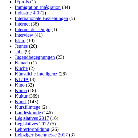
IFprofs
(1)
Immigration-intégration
(34)
Industrie 4.0
(1)
Internationale Beziehungen
(5)
Internet
(36)
Internet der Dinge
(1)
Interview
(41)
Islam
(10)
Jeunes
(20)
Jobs
(9)
Jugendbegegnungen
(23)
Kanada
(1)
Küche
(2)
Künstliche Intelligenz
(26)
KI / IA
(3)
Kino
(32)
Klima
(18)
Kultur
(369)
Kunst
(143)
Kurzfilmtage
(2)
Landeskunde
(146)
Législatives 2017
(16)
Législatives 2022
(5)
Lehrerfortbildung
(26)
Leipziger Buchmesse 2017
(3)