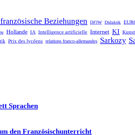
französische Beziehungen
EUR
DFJW
Didaktik
KI
Internet
Hollande
IA
Intelligence artificielle
Kunst
te
Sarkozy
Sa
tik
Prix des lycéens
relations franco-allemandes
ett Sprachen
um den Französischunterricht