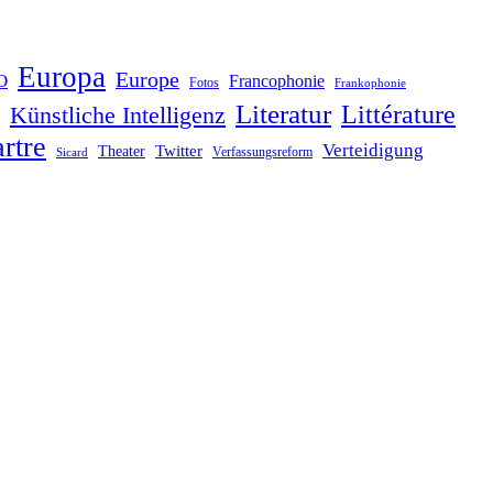
Europa
Europe
O
Francophonie
Fotos
Frankophonie
Literatur
Littérature
Künstliche Intelligenz
rtre
Verteidigung
Twitter
Theater
Verfassungsreform
Sicard