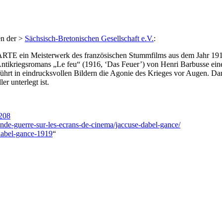
en der >
Sächsisch-Bretonischen Gesellschaft e.V.
:
RTE ein Meisterwerk des französischen Stummfilms aus dem Jahr 1919 
tikriegsromans „Le feu“ (1916, ‘Das Feuer’) von Henri Barbusse einen
ührt in eindrucksvollen Bildern die Agonie des Krieges vor Augen. Dan
r unterlegt ist.
2208
de-guerre-sur-les-ecrans-de-cinema/jaccuse-dabel-gance/
-dabel-gance-1919
“