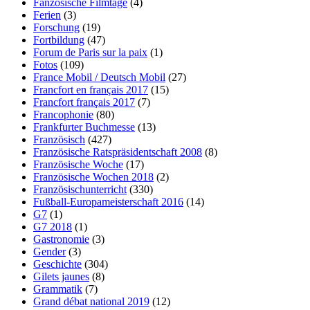
Fanzösische Filmtage
(4)
Ferien
(3)
Forschung
(19)
Fortbildung
(47)
Forum de Paris sur la paix
(1)
Fotos
(109)
France Mobil / Deutsch Mobil
(27)
Francfort en français 2017
(15)
Francfort français 2017
(7)
Francophonie
(80)
Frankfurter Buchmesse
(13)
Französisch
(427)
Französische Ratspräsidentschaft 2008
(8)
Französische Woche
(17)
Französische Wochen 2018
(2)
Französischunterricht
(330)
Fußball-Europameisterschaft 2016
(14)
G7
(1)
G7 2018
(1)
Gastronomie
(3)
Gender
(3)
Geschichte
(304)
Gilets jaunes
(8)
Grammatik
(7)
Grand débat national 2019
(12)