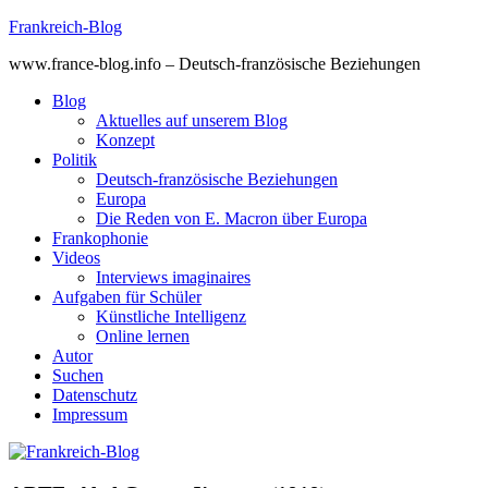
Skip
Frankreich-Blog
to
www.france-blog.info – Deutsch-französische Beziehungen
content
Blog
Aktuelles auf unserem Blog
Konzept
Politik
Deutsch-französische Beziehungen
Europa
Die Reden von E. Macron über Europa
Frankophonie
Videos
Interviews imaginaires
Aufgaben für Schüler
Künstliche Intelligenz
Online lernen
Autor
Suchen
Datenschutz
Impressum