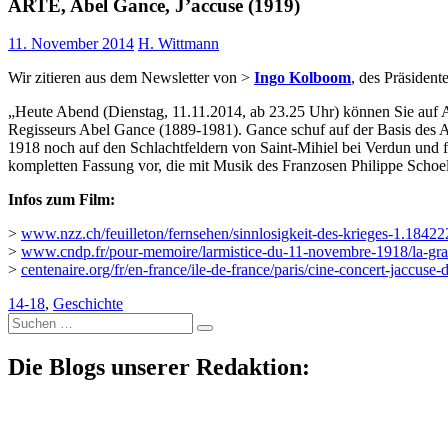
ARTE, Abel Gance, J’accuse (1919)
11. November 2014
H. Wittmann
Wir zitieren aus dem Newsletter von >
Ingo Kolboom
, des Präsident
„Heute Abend (Dienstag, 11.11.2014, ab 23.25 Uhr) können Sie auf A
Regisseurs Abel Gance (1889-1981). Gance schuf auf der Basis des An
1918 noch auf den Schlachtfeldern von Saint-Mihiel bei Verdun und f
kompletten Fassung vor, die mit Musik des Franzosen Philippe Schoelle
Infos zum Film:
>
www.nzz.ch/feuilleton/fernsehen/sinnlosigkeit-des-krieges-1.1842
>
www.cndp.fr/pour-memoire/larmistice-du-11-novembre-1918/la-gran
>
centenaire.org/fr/en-france/ile-de-france/paris/cine-concert-jaccuse
14-18
,
Geschichte
Suche
nach:
Die Blogs unserer Redaktion: