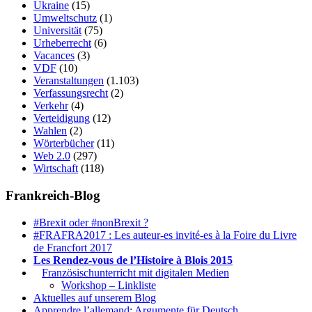
Ukraine
(15)
Umweltschutz
(1)
Universität
(75)
Urheberrecht
(6)
Vacances
(3)
VDF
(10)
Veranstaltungen
(1.103)
Verfassungsrecht
(2)
Verkehr
(4)
Verteidigung
(12)
Wahlen
(2)
Wörterbücher
(11)
Web 2.0
(297)
Wirtschaft
(118)
Frankreich-Blog
#Brexit oder #nonBrexit ?
#FRAFRA2017 : Les auteur-es invité-es à la Foire du Livre
de Francfort 2017
Les Rendez-vous de l’Histoire à Blois 2015
1.
Französischunterricht mit digitalen Medien
Workshop – Linkliste
Aktuelles auf unserem Blog
Apprendre l’allemand: Argumente für Deutsch