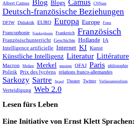
Blog
Camus
Blogs
Albert Camus
CNNum
Deutsch-französische Beziehungen
Europa
Europe
EURO
DFJW
Didaktik
Fotos
Französisch
Francophonie
Frankreich
Frankophonie
Hollande
Französischunterricht
IA
Geschichte
KI
Internet
Intelligence artificielle
Kunst
Literatur
Littérature
Künstliche Intelligenz
Paris
Merkel
Macron
OFAJ
philosophie
Medien
musique
Politik
Prix des lycéens
relations franco-allemandes
Sarkozy
Sartre
Twitter
Theater
Verfassungsreform
Sicard
Web 2.0
Verteidigung
Lesen fürs Leben
Eine Initiative von Ernst Klett Sprachen: