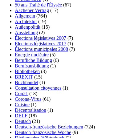
50 ans Traité de l'Élysée
(67)
Aachener Vertrag
(17)
Allgemein
(764)
Architektur
(19)
Außenpolitik
(15)
Ausstellung
(2)
Élections législatives 2007
(7)
Élections législatives 2017
(1)
Élections municipales 2008
(7)
Énergie nucléaire
(5)
Berufliche Bildung
(6)
Berufsausbildung
(1)
Bibliotheken
(3)
BREXIT
(15)
Buchhandel
(1)
Consultation citoyennes
(1)
Cop21
(18)
Corona-Virus
(61)
Cuisine
(1)
Décentralisation
(1)
DELF
(18)
Deutsch
(21)
Deutsch-französische Beziehungen
(724)
Deutsch-französische Woche
(9)
Dictionnaire /Wörterbuch
(2)