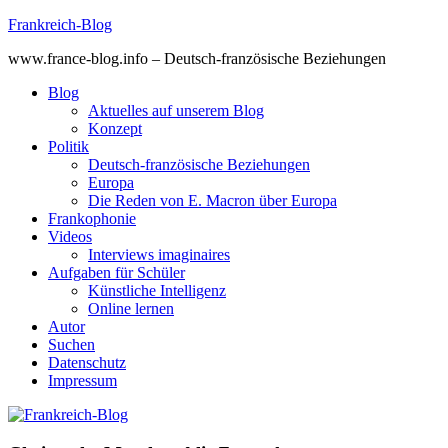
Skip
Frankreich-Blog
to
www.france-blog.info – Deutsch-französische Beziehungen
content
Blog
Aktuelles auf unserem Blog
Konzept
Politik
Deutsch-französische Beziehungen
Europa
Die Reden von E. Macron über Europa
Frankophonie
Videos
Interviews imaginaires
Aufgaben für Schüler
Künstliche Intelligenz
Online lernen
Autor
Suchen
Datenschutz
Impressum