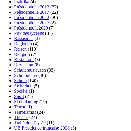
Praktika
(4)
Présidentielle 2012
(22)
Présidentielle 2017
(22)
Présidentielle 2022
(20)
Présidentielle 2027
(2)
Présidentielle2020
(7)
Prix des lycéens
(81)
Rassismus
(3)
Regionen
(4)
Reisen
(119)
Religion
(7)
Restaurant
(3)
Rezension
(8)
Schüleraustausch
(38)
Schulbücher
(30)
Schule
(140)
Sicherheit
(5)
Société
(1)
Sport
(21)
Stadtplanung
(10)
Terror
(1)
Terrorismus
(24)
Theater
(24)
Traité de l'Élysée
(11)
UE Présidence française 2008
(3)