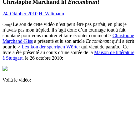
Christophe Marchand lit
Encombrant
24. Oktober 2010
H. Wittmann
Le son de cette vidéo n’est peut-être pas parfait, en plus je
Corrigé.
n’avais pas mon trépied, il s’agit donc d’un tournage tout à fait
spontané pour vous montrer et faire écouter comment >
Christophe
Marchand-Kiss
a présenté et lu son article
Encombrant
qu’il a écrit
pour le >
Lexikon der sperrigen Wörter
qui vient de paraître. Ce
livre a été présenté au cours d’une soirée de la
Maison de littérature
à Stuttgart
, le 26 octobre 2010:
Voilà le vidéo: