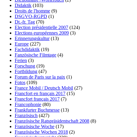
Didaktik
(103)
Droits de l'homme
(9)
DSGVO-RGPD
(1)
Dt.-fr. Tag
(70)
Election présidentielle 2007
(124)
Elections européennes 2009
(3)
Erinnerungskultur
(13)
Europe
(227)
Fachdidaktik
(19)
Fanzösische Filmtage
(4)
Ferien
(3)
Forschung
(19)
Fortbildung
(47)
Forum de Paris sur la paix
(1)
Fotos
(109)
France Mobil / Deutsch Mobil
(27)
Francfort en français 2017
(15)
Francfort français 2017
(7)
Francophonie
(80)
Frankfurter Buchmesse
(13)
Französisch
(427)
Französische Ratspräsidentschaft 2008
(8)
Französische Woche
(17)
Französische Wochen 2018
(2)