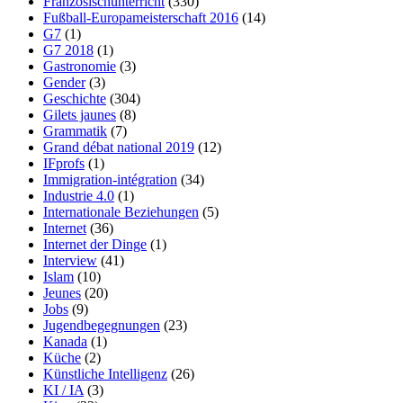
Französischunterricht
(330)
Fußball-Europameisterschaft 2016
(14)
G7
(1)
G7 2018
(1)
Gastronomie
(3)
Gender
(3)
Geschichte
(304)
Gilets jaunes
(8)
Grammatik
(7)
Grand débat national 2019
(12)
IFprofs
(1)
Immigration-intégration
(34)
Industrie 4.0
(1)
Internationale Beziehungen
(5)
Internet
(36)
Internet der Dinge
(1)
Interview
(41)
Islam
(10)
Jeunes
(20)
Jobs
(9)
Jugendbegegnungen
(23)
Kanada
(1)
Küche
(2)
Künstliche Intelligenz
(26)
KI / IA
(3)