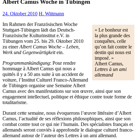
Albert Camus Woche in Tübingen
24. Oktober 2010
H. Wittmann
Im Rahmen der Französischen Woche
Stuttgart-Tübingen lädt das Deutsch-
« Le bonheur est
Französische Kulturinstitut e.V. in
la plus grande des
Tübungen vom 25. bis 29. Oktober 2010
conquêtes, celle
zu einer
Albert Camus Woche – Leben,
qu’on fait contre le
Werk und Gegenwärtigkeit
ein.
destin qui nous est
imposé. »
Programmankündigung
: Pour rendre
Albert Camus,
hommage à Albert Camus qui nous a
Lettres à un ami
quittés il y a 50 ans suite à un accident de
allemand
voiture, l’Institut Culturel Franco-Allemand
de Tübingen organise une Semaine Albert
Camus avec des manifestations sur son œuvre, ainsi que son
engagement intellectuel, politique et éthique contre toute forme de
totalitarisme.
Durant cette semaine, nous évoquerons l’œuvre littéraire d’Albert
Camus, l’actualité de ses réflexions philosophiques, ainsi que son
combat contre tout ce qui nie l’humain. Des spécialistes français et
allemands seront conviés à approfondir le dialogue culturel franco-
allemand autour de l’auteur des Lettres à un ami allemand.