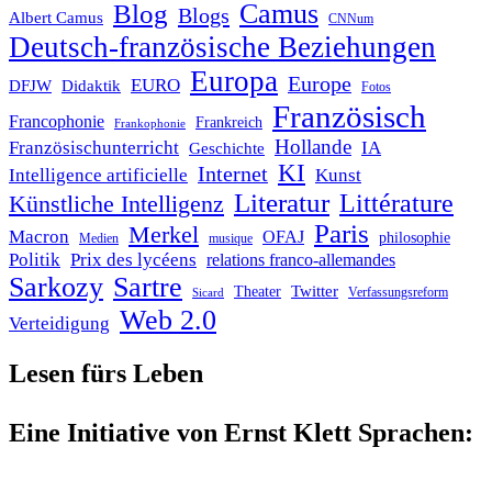
Blog
Camus
Blogs
Albert Camus
CNNum
Deutsch-französische Beziehungen
Europa
Europe
EURO
DFJW
Didaktik
Fotos
Französisch
Francophonie
Frankreich
Frankophonie
Hollande
Französischunterricht
IA
Geschichte
KI
Internet
Intelligence artificielle
Kunst
Literatur
Littérature
Künstliche Intelligenz
Paris
Merkel
Macron
OFAJ
philosophie
Medien
musique
Politik
Prix des lycéens
relations franco-allemandes
Sarkozy
Sartre
Twitter
Theater
Verfassungsreform
Sicard
Web 2.0
Verteidigung
Lesen fürs Leben
Eine Initiative von Ernst Klett Sprachen: