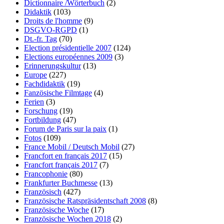
Dictionnaire /Wörterbuch
(2)
Didaktik
(103)
Droits de l'homme
(9)
DSGVO-RGPD
(1)
Dt.-fr. Tag
(70)
Election présidentielle 2007
(124)
Elections européennes 2009
(3)
Erinnerungskultur
(13)
Europe
(227)
Fachdidaktik
(19)
Fanzösische Filmtage
(4)
Ferien
(3)
Forschung
(19)
Fortbildung
(47)
Forum de Paris sur la paix
(1)
Fotos
(109)
France Mobil / Deutsch Mobil
(27)
Francfort en français 2017
(15)
Francfort français 2017
(7)
Francophonie
(80)
Frankfurter Buchmesse
(13)
Französisch
(427)
Französische Ratspräsidentschaft 2008
(8)
Französische Woche
(17)
Französische Wochen 2018
(2)