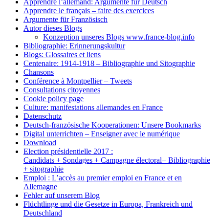
Apprendre l’allemand: Argumente für Deutsch
Apprendre le français – faire des exercices
Argumente für Französisch
Autor dieses Blogs
Konzeption unseres Blogs www.france-blog.info
Bibliographie: Erinnerungskultur
Blogs: Glossaires et liens
Centenaire: 1914-1918 – Bibliographie und Sitographie
Chansons
Conférence à Montpellier – Tweets
Consultations citoyennes
Cookie policy page
Culture: manifestations allemandes en France
Datenschutz
Deutsch-französische Kooperationen: Unsere Bookmarks
Digital unterrichten – Enseigner avec le numérique
Download
Election présidentielle 2017 :
Candidats + Sondages + Campagne électoral+ Bibliographie
+ sitographie
Emploi : L’accès au premier emploi en France et en
Allemagne
Fehler auf unserem Blog
Flüchtlinge und die Gesetze in Europa, Frankreich und
Deutschland