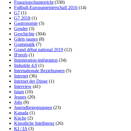
Französischunterricht
(330)
Fußball-Europameisterschaft 2016
(14)
G7
(1)
G7 2018
(1)
Gastronomie
(3)
Gender
(3)
Geschichte
(304)
Gilets jaunes
(8)
Grammatik
(7)
Grand débat national 2019
(12)
IFprofs
(1)
Immigration-intégration
(34)
Industrie 4.0
(1)
Internationale Beziehungen
(5)
Internet
(36)
Internet der Dinge
(1)
Interview
(41)
Islam
(10)
Jeunes
(20)
Jobs
(9)
Jugendbegegnungen
(23)
Kanada
(1)
Küche
(2)
Künstliche Intelligenz
(26)
KI / IA
(3)