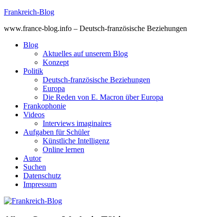
Skip
Frankreich-Blog
to
www.france-blog.info – Deutsch-französische Beziehungen
content
Blog
Aktuelles auf unserem Blog
Konzept
Politik
Deutsch-französische Beziehungen
Europa
Die Reden von E. Macron über Europa
Frankophonie
Videos
Interviews imaginaires
Aufgaben für Schüler
Künstliche Intelligenz
Online lernen
Autor
Suchen
Datenschutz
Impressum