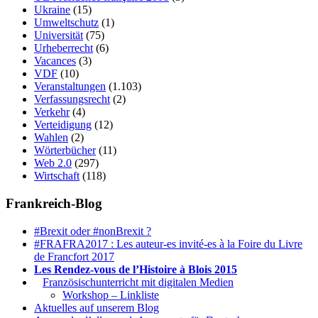
Ukraine
(15)
Umweltschutz
(1)
Universität
(75)
Urheberrecht
(6)
Vacances
(3)
VDF
(10)
Veranstaltungen
(1.103)
Verfassungsrecht
(2)
Verkehr
(4)
Verteidigung
(12)
Wahlen
(2)
Wörterbücher
(11)
Web 2.0
(297)
Wirtschaft
(118)
Frankreich-Blog
#Brexit oder #nonBrexit ?
#FRAFRA2017 : Les auteur-es invité-es à la Foire du Livre
de Francfort 2017
Les Rendez-vous de l’Histoire à Blois 2015
1.
Französischunterricht mit digitalen Medien
Workshop – Linkliste
Aktuelles auf unserem Blog