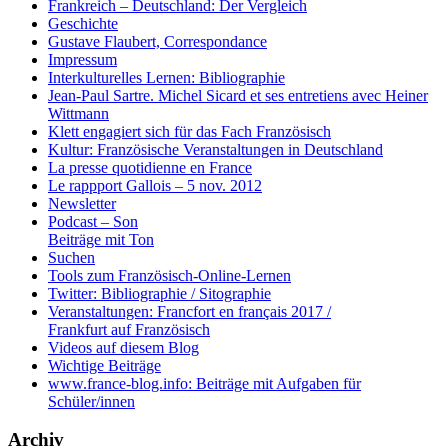
Frankreich – Deutschland: Der Vergleich
Geschichte
Gustave Flaubert, Correspondance
Impressum
Interkulturelles Lernen: Bibliographie
Jean-Paul Sartre. Michel Sicard et ses entretiens avec Heiner
Wittmann
Klett engagiert sich für das Fach Französisch
Kultur: Französische Veranstaltungen in Deutschland
La presse quotidienne en France
Le rappport Gallois – 5 nov. 2012
Newsletter
Podcast – Son
Beiträge mit Ton
Suchen
Tools zum Französisch-Online-Lernen
Twitter: Bibliographie / Sitographie
Veranstaltungen: Francfort en français 2017 /
Frankfurt auf Französisch
Videos auf diesem Blog
Wichtige Beiträge
www.france-blog.info: Beiträge mit Aufgaben für
Schüler/innen
Archiv