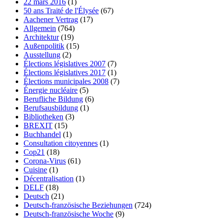
22 mars 2016
(1)
50 ans Traité de l'Élysée
(67)
Aachener Vertrag
(17)
Allgemein
(764)
Architektur
(19)
Außenpolitik
(15)
Ausstellung
(2)
Élections législatives 2007
(7)
Élections législatives 2017
(1)
Élections municipales 2008
(7)
Énergie nucléaire
(5)
Berufliche Bildung
(6)
Berufsausbildung
(1)
Bibliotheken
(3)
BREXIT
(15)
Buchhandel
(1)
Consultation citoyennes
(1)
Cop21
(18)
Corona-Virus
(61)
Cuisine
(1)
Décentralisation
(1)
DELF
(18)
Deutsch
(21)
Deutsch-französische Beziehungen
(724)
Deutsch-französische Woche
(9)