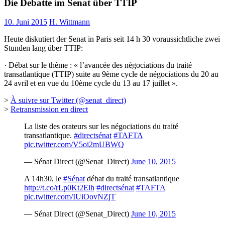
Die Debatte im Senat über TTIP
10. Juni 2015
H. Wittmann
Heute diskutiert der Senat in Paris seit 14 h 30 voraussichtliche zwei
Stunden lang über TTIP:
· Débat sur le thème : « l’avancée des négociations du traité
transatlantique (TTIP) suite au 9ème cycle de négociations du 20 au
24 avril et en vue du 10ème cycle du 13 au 17 juillet ».
>
À suivre sur Twitter (@senat_direct)
>
Retransmission en direct
La liste des orateurs sur les négociations du traité
transatlantique.
#directsénat
#TAFTA
pic.twitter.com/V5oi2mUBWQ
— Sénat Direct (@Senat_Direct)
June 10, 2015
A 14h30, le
#Sénat
débat du traité transatlantique
http://t.co/rLp0Kt2Elh
#directsénat
#TAFTA
pic.twitter.com/IUiOovNZjT
— Sénat Direct (@Senat_Direct)
June 10, 2015