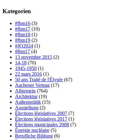
Kategorien
#fbm16
(3)
#fbm17
(10)
#fbm18
(1)
#fbm19
(2)
#JO2024
(1)
#lbm17
(4)
13 novembre 2015
(2)
14-18
(70)
1945-1950
(1)
22 mars 2016
(1)
50 ans Traité de l'Élysée
(67)
Aachener Vertrag
(17)
Allgemein
(764)
Architektur
(19)
Außenpolitik
(15)
Ausstellung
(2)
Élections législatives 2007
(7)
Élections législatives 2017
(1)
Élections municipales 2008
(7)
Énergie nucléaire
(5)
Berufliche Bildung
(6)