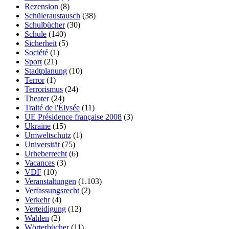
Rezension
(8)
Schüleraustausch
(38)
Schulbücher
(30)
Schule
(140)
Sicherheit
(5)
Société
(1)
Sport
(21)
Stadtplanung
(10)
Terror
(1)
Terrorismus
(24)
Theater
(24)
Traité de l'Élysée
(11)
UE Présidence française 2008
(3)
Ukraine
(15)
Umweltschutz
(1)
Universität
(75)
Urheberrecht
(6)
Vacances
(3)
VDF
(10)
Veranstaltungen
(1.103)
Verfassungsrecht
(2)
Verkehr
(4)
Verteidigung
(12)
Wahlen
(2)
Wörterbücher
(11)