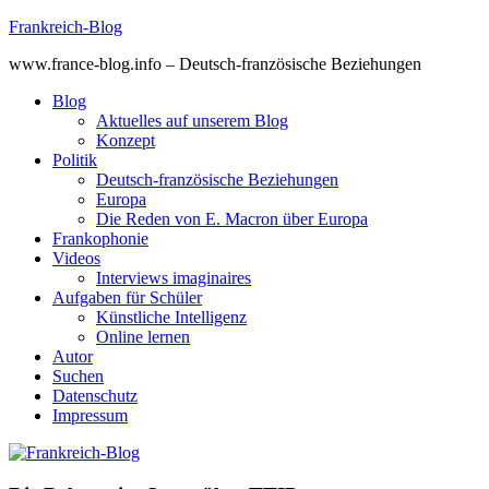
Skip
Frankreich-Blog
to
www.france-blog.info – Deutsch-französische Beziehungen
content
Blog
Aktuelles auf unserem Blog
Konzept
Politik
Deutsch-französische Beziehungen
Europa
Die Reden von E. Macron über Europa
Frankophonie
Videos
Interviews imaginaires
Aufgaben für Schüler
Künstliche Intelligenz
Online lernen
Autor
Suchen
Datenschutz
Impressum