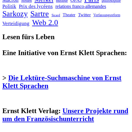
Macron
OFAJ
philosophie
Medien
musique
Politik
Prix des lycéens
relations franco-allemandes
Sarkozy
Sartre
Twitter
Theater
Verfassungsreform
Sicard
Web 2.0
Verteidigung
Lesen fürs Leben
Eine Initiative von Ernst Klett Sprachen:
>
Die Lektüre-Suchmaschine von Ernst
Klett Sprachen
Ernst Klett Verlag:
Unsere Projekte rund
um den Französischunterricht