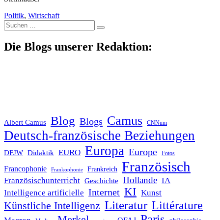
Politik
,
Wirtschaft
Suche
nach:
Die Blogs unserer Redaktion:
Blog
Camus
Blogs
Albert Camus
CNNum
Deutsch-französische Beziehungen
Europa
Europe
EURO
DFJW
Didaktik
Fotos
Französisch
Francophonie
Frankreich
Frankophonie
Hollande
Französischunterricht
IA
Geschichte
KI
Internet
Intelligence artificielle
Kunst
Literatur
Littérature
Künstliche Intelligenz
Paris
Merkel