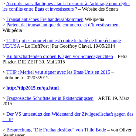
>
Accords transatlantiques : faut-il recourir à l’arbitrage pour régler
les conflits entre États et investisseurs ?
– Website des Senats
>
Transatlantisches Freihandelsabkommen
Wikipedia
>
Partenariat transatlantique de commerce et d’investissement
Wikipédia
>
TTIP: qui est pour et qui est contre le traité de libre-échange
UE/USA
– Le HuffPost | Par Geoffroy Clavel, 19/05/2014
>
Kulturschaffenden drohen Klagen vor Schiedsgerichten
– Petra
Pinzler, DIE ZEIT 30. Mai 2015
>
TTIP : Merkel veut signer avec les Etats-Unis en 2015
–
latribune.fr | 05/03/2015
>
http://ttip2015.eu/qa.html
>
Französische Schriftsteller in Existenzängsten
– ARTE 19. März
2015
>
Der VS unterstützt den Widerstand der Zivilgesellschaft gegen das
TTIP
>
Besprechung “Die Freihandeslüge” von Thilo Bode
– von Oliver
Steinhäuser