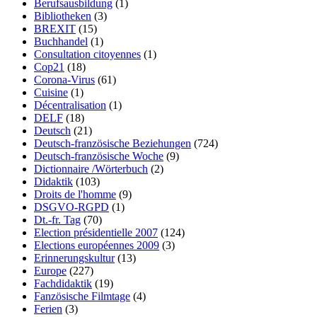
Berufsausbildung
(1)
Bibliotheken
(3)
BREXIT
(15)
Buchhandel
(1)
Consultation citoyennes
(1)
Cop21
(18)
Corona-Virus
(61)
Cuisine
(1)
Décentralisation
(1)
DELF
(18)
Deutsch
(21)
Deutsch-französische Beziehungen
(724)
Deutsch-französische Woche
(9)
Dictionnaire /Wörterbuch
(2)
Didaktik
(103)
Droits de l'homme
(9)
DSGVO-RGPD
(1)
Dt.-fr. Tag
(70)
Election présidentielle 2007
(124)
Elections européennes 2009
(3)
Erinnerungskultur
(13)
Europe
(227)
Fachdidaktik
(19)
Fanzösische Filmtage
(4)
Ferien
(3)