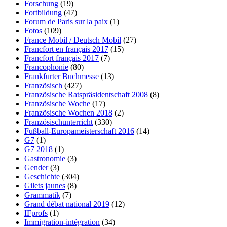
Forschung
(19)
Fortbildung
(47)
Forum de Paris sur la paix
(1)
Fotos
(109)
France Mobil / Deutsch Mobil
(27)
Francfort en français 2017
(15)
Francfort français 2017
(7)
Francophonie
(80)
Frankfurter Buchmesse
(13)
Französisch
(427)
Französische Ratspräsidentschaft 2008
(8)
Französische Woche
(17)
Französische Wochen 2018
(2)
Französischunterricht
(330)
Fußball-Europameisterschaft 2016
(14)
G7
(1)
G7 2018
(1)
Gastronomie
(3)
Gender
(3)
Geschichte
(304)
Gilets jaunes
(8)
Grammatik
(7)
Grand débat national 2019
(12)
IFprofs
(1)
Immigration-intégration
(34)