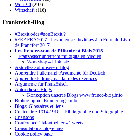
Web 2.0
(297)
Wirtschaft
(118)
Frankreich-Blog
#Brexit oder #nonBrexit ?
#FRAFRA2017 : Les auteur-es invité-es à la Foire du Livre
de Francfort 2017
Les Rendez-vous de l’Histoire à Blois 2015
1.
Französischunterricht mit digitalen Medien
Workshop – Linkliste
Aktuelles auf unserem Blog
Apprendre l’allemand: Argumente für Deutsch
Apprendre le français – faire des exercices
Argumente für Französisch
Autor dieses Blogs
Konzeption unseres Blogs www.france-blog.info
Bibliographie: Erinnerungskultur
Blogs: Glossaires et liens
Centenaire: 1914-1918 – Bibliographie und Sitographie
Chansons
Conférence à Montpellier – Tweets
Consultations citoyennes
Cookie policy page