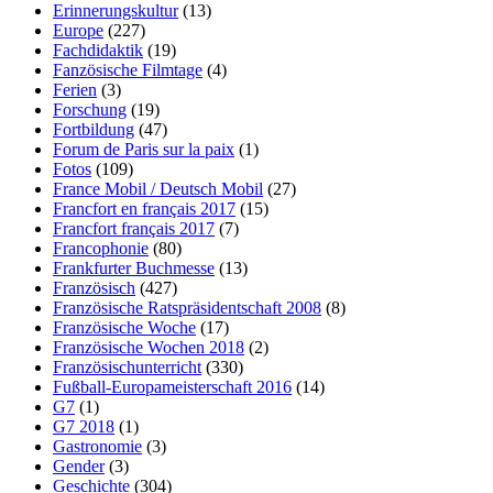
Erinnerungskultur
(13)
Europe
(227)
Fachdidaktik
(19)
Fanzösische Filmtage
(4)
Ferien
(3)
Forschung
(19)
Fortbildung
(47)
Forum de Paris sur la paix
(1)
Fotos
(109)
France Mobil / Deutsch Mobil
(27)
Francfort en français 2017
(15)
Francfort français 2017
(7)
Francophonie
(80)
Frankfurter Buchmesse
(13)
Französisch
(427)
Französische Ratspräsidentschaft 2008
(8)
Französische Woche
(17)
Französische Wochen 2018
(2)
Französischunterricht
(330)
Fußball-Europameisterschaft 2016
(14)
G7
(1)
G7 2018
(1)
Gastronomie
(3)
Gender
(3)
Geschichte
(304)