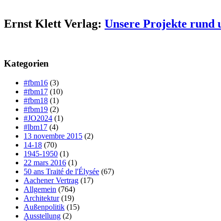
Ernst Klett Verlag:
Unsere Projekte rund 
Kategorien
#fbm16
(3)
#fbm17
(10)
#fbm18
(1)
#fbm19
(2)
#JO2024
(1)
#lbm17
(4)
13 novembre 2015
(2)
14-18
(70)
1945-1950
(1)
22 mars 2016
(1)
50 ans Traité de l'Élysée
(67)
Aachener Vertrag
(17)
Allgemein
(764)
Architektur
(19)
Außenpolitik
(15)
Ausstellung
(2)