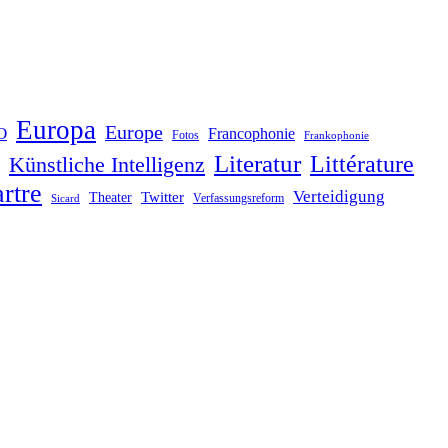
Europa
Europe
O
Francophonie
Fotos
Frankophonie
Literatur
Littérature
Künstliche Intelligenz
rtre
Verteidigung
Twitter
Theater
Verfassungsreform
Sicard