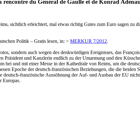
 la rencontre du Général de Gaulle et de Konrad Adena
ms, sichtlich erleichtert, mal etwas richtig Gutes zum Euro sagen zu 
schen Politik – Gratis lesen, in: >
MERKUR 7/2012
.
otos, sondern auch wegen des denkwürdigen Ereignisses, das François
en Präsident und Kanzlerin endlich zu der Umarmung und den Küsschen 
um bei und mit einer Messe in der Kathedrale von Reims, um die deuts
neuen Epoche der deutsch-französischen Beziehungen, die die beiden 
ie deutsch-französische Aussöhnung der Auf- und Ausbau der EU nicht
r Europas.