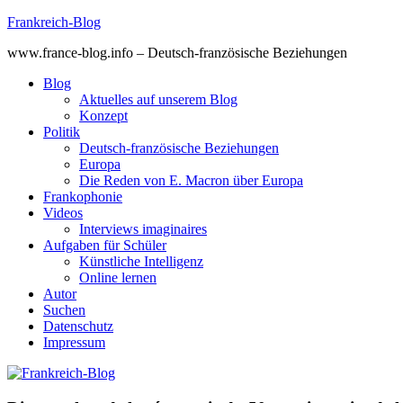
Skip
Frankreich-Blog
to
www.france-blog.info – Deutsch-französische Beziehungen
content
Blog
Aktuelles auf unserem Blog
Konzept
Politik
Deutsch-französische Beziehungen
Europa
Die Reden von E. Macron über Europa
Frankophonie
Videos
Interviews imaginaires
Aufgaben für Schüler
Künstliche Intelligenz
Online lernen
Autor
Suchen
Datenschutz
Impressum