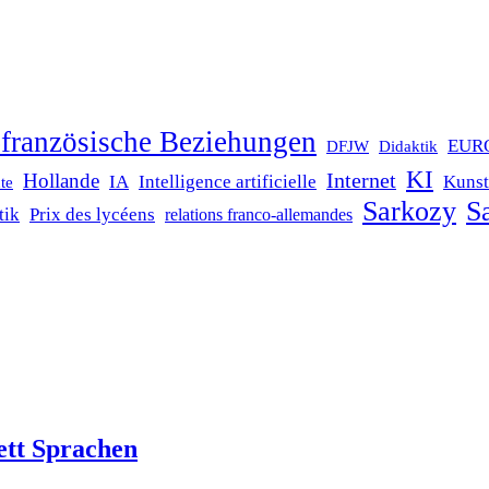
französische Beziehungen
EUR
DFJW
Didaktik
KI
Internet
Hollande
IA
Intelligence artificielle
Kunst
te
Sarkozy
Sa
tik
Prix des lycéens
relations franco-allemandes
ett Sprachen