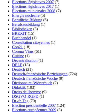
Élections législatives 2007
(7)
Élections législatives 2017
(1)
Élections municipales 2008
(7)
Énergie nucléaire
(5)
Berufliche Bildung
(6)
Berufsausbildung
(1)
Bibliotheken
(3)
BREXIT
(15)
Buchhandel
(1)
Consultation citoyennes
(1)
Cop21
(18)
Corona-Virus
(61)
Cuisine
(1)
Décentralisation
(1)
DELF
(18)
Deutsch
(21)
Deutsch-französische Beziehungen
(724)
Deutsch-französische Woche
(9)
Dictionnaire /Wörterbuch
(2)
Didaktik
(103)
Droits de l'homme
(9)
DSGVO-RGPD
(1)
Dt.-fr. Tag
(70)
Election présidentielle 2007
(124)
Elections européennes 2009
(3)