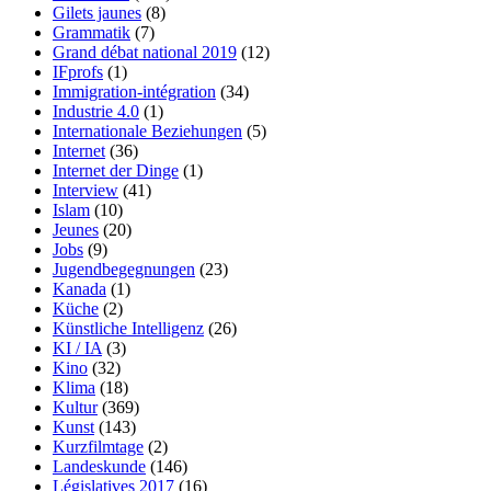
Gilets jaunes
(8)
Grammatik
(7)
Grand débat national 2019
(12)
IFprofs
(1)
Immigration-intégration
(34)
Industrie 4.0
(1)
Internationale Beziehungen
(5)
Internet
(36)
Internet der Dinge
(1)
Interview
(41)
Islam
(10)
Jeunes
(20)
Jobs
(9)
Jugendbegegnungen
(23)
Kanada
(1)
Küche
(2)
Künstliche Intelligenz
(26)
KI / IA
(3)
Kino
(32)
Klima
(18)
Kultur
(369)
Kunst
(143)
Kurzfilmtage
(2)
Landeskunde
(146)
Législatives 2017
(16)