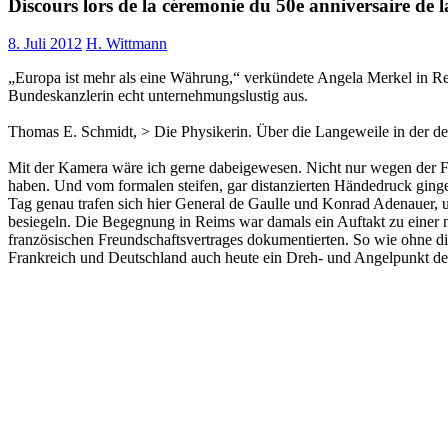
Discours lors de la céremonie du 50e anniversaire de
8. Juli 2012
H. Wittmann
„Europa ist mehr als eine Währung,“ verkündete Angela Merkel in Rei
Bundeskanzlerin echt unternehmungslustig aus.
Thomas E. Schmidt, > Die Physikerin. Über die Langeweile in der deut
Mit der Kamera wäre ich gerne dabeigewesen. Nicht nur wegen der F
haben. Und vom formalen steifen, gar distanzierten Händedruck ging
Tag genau trafen sich hier General de Gaulle und Konrad Adenauer, 
besiegeln. Die Begegnung in Reims war damals ein Auftakt zu einer 
französischen Freundschaftsvertrages dokumentierten. So wie ohne d
Frankreich und Deutschland auch heute ein Dreh- und Angelpunkt de