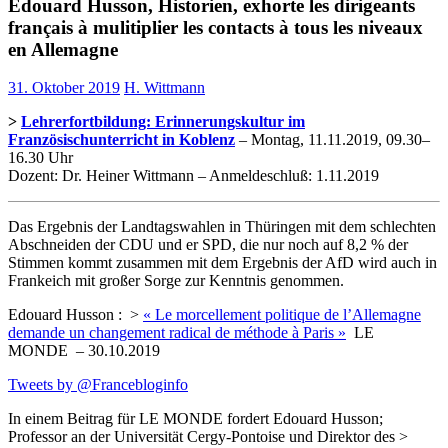
Edouard Husson, Historien, exhorte les dirigeants
français à mulitiplier les contacts à tous les niveaux
en Allemagne
31. Oktober 2019
H. Wittmann
>
Lehrerfortbildung: Erinnerungskultur im
Französischunterricht in Koblenz
– Montag, 11.11.2019, 09.30–
16.30 Uhr
Dozent: Dr. Heiner Wittmann – Anmeldeschluß: 1.11.2019
Das Ergebnis der Landtagswahlen in Thüringen mit dem schlechten
Abschneiden der CDU und er SPD, die nur noch auf 8,2 % der
Stimmen kommt zusammen mit dem Ergebnis der AfD wird auch in
Frankeich mit großer Sorge zur Kenntnis genommen.
Edouard Husson : >
« Le morcellement politique de l’Allemagne
demande un changement radical de méthode à Paris »
LE
MONDE – 30.10.2019
Tweets by @Francebloginfo
In einem Beitrag für LE MONDE fordert Edouard Husson;
Professor an der Universität Cergy-Pontoise und Direktor des >