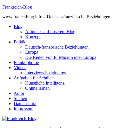
Skip
Frankreich-Blog
to
www.france-blog.info – Deutsch-französische Beziehungen
content
Blog
Aktuelles auf unserem Blog
Konzept
Politik
Deutsch-französische Beziehungen
Europa
Die Reden von E. Macron über Europa
Frankophonie
Videos
Interviews imaginaires
Aufgaben für Schüler
Künstliche Intelligenz
Online lernen
Autor
Suchen
Datenschutz
Impressum