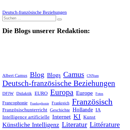
Deutsch-französische Beziehungen
Suche
nach:
Die Blogs unserer Redaktion:
Blog
Camus
Blogs
Albert Camus
CNNum
Deutsch-französische Beziehungen
Europa
Europe
EURO
DFJW
Didaktik
Fotos
Französisch
Francophonie
Frankreich
Frankophonie
Hollande
Französischunterricht
IA
Geschichte
KI
Internet
Intelligence artificielle
Kunst
Literatur
Littérature
Künstliche Intelligenz