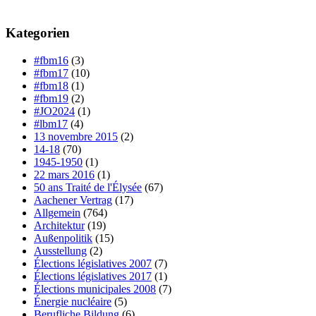
Kategorien
#fbm16
(3)
#fbm17
(10)
#fbm18
(1)
#fbm19
(2)
#JO2024
(1)
#lbm17
(4)
13 novembre 2015
(2)
14-18
(70)
1945-1950
(1)
22 mars 2016
(1)
50 ans Traité de l'Élysée
(67)
Aachener Vertrag
(17)
Allgemein
(764)
Architektur
(19)
Außenpolitik
(15)
Ausstellung
(2)
Élections législatives 2007
(7)
Élections législatives 2017
(1)
Élections municipales 2008
(7)
Énergie nucléaire
(5)
Berufliche Bildung
(6)