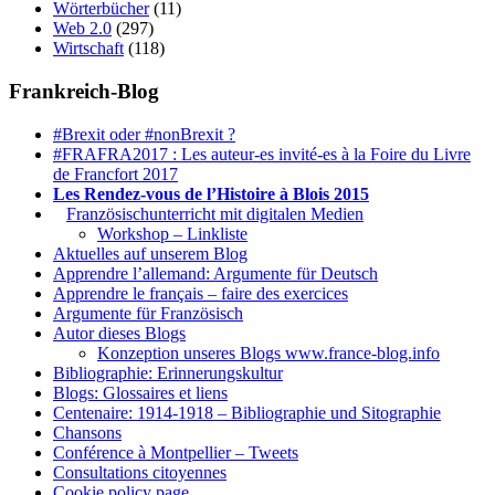
Wörterbücher
(11)
Web 2.0
(297)
Wirtschaft
(118)
Frankreich-Blog
#Brexit oder #nonBrexit ?
#FRAFRA2017 : Les auteur-es invité-es à la Foire du Livre
de Francfort 2017
Les Rendez-vous de l’Histoire à Blois 2015
1.
Französischunterricht mit digitalen Medien
Workshop – Linkliste
Aktuelles auf unserem Blog
Apprendre l’allemand: Argumente für Deutsch
Apprendre le français – faire des exercices
Argumente für Französisch
Autor dieses Blogs
Konzeption unseres Blogs www.france-blog.info
Bibliographie: Erinnerungskultur
Blogs: Glossaires et liens
Centenaire: 1914-1918 – Bibliographie und Sitographie
Chansons
Conférence à Montpellier – Tweets
Consultations citoyennes
Cookie policy page