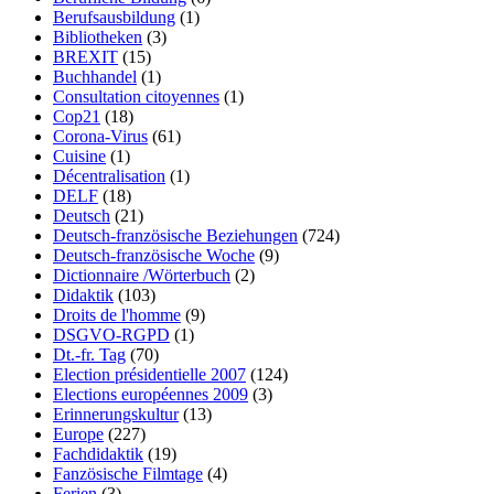
Berufsausbildung
(1)
Bibliotheken
(3)
BREXIT
(15)
Buchhandel
(1)
Consultation citoyennes
(1)
Cop21
(18)
Corona-Virus
(61)
Cuisine
(1)
Décentralisation
(1)
DELF
(18)
Deutsch
(21)
Deutsch-französische Beziehungen
(724)
Deutsch-französische Woche
(9)
Dictionnaire /Wörterbuch
(2)
Didaktik
(103)
Droits de l'homme
(9)
DSGVO-RGPD
(1)
Dt.-fr. Tag
(70)
Election présidentielle 2007
(124)
Elections européennes 2009
(3)
Erinnerungskultur
(13)
Europe
(227)
Fachdidaktik
(19)
Fanzösische Filmtage
(4)
Ferien
(3)