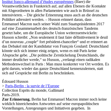
Institut franco-allemand d’études européennes
(Ifaee) die
Verantwortlichen in Frankreich auf, auf allen Ebenen die Kontakte
mit Abgeordneten in allen Parlamenten wie auch in Brüssel zu
intensivieren. – Die gleiche Erinenrung muss auch an die deutschen
Politiker adressiert werden. – Husson erinnert daran, dass
Emmanuel Macron nach seiner Wahl zum Staatspräsidenten 2017
auf eine Zusammenarbeit des deutsch-französischen Tandems
gesetzt habe, um die Europäische Union weiterzuentwickeln:
Husson schreibt: „Non seulement il faut faire définitivement le deuil
d’un nouveau „couple“ fort président-chancelier“ und er erinnert an
das Debakel mit der Kandidatur von François Goulard: Deutschland
könnte sich sich immer einig zeigen, wenn es mit Paris keine
Absprache gebe. „Die politische Zerstückelung Deutschlands, die
immer deutlicher werde,“ so Husson, „verlangt einen radikalen
Methodenwechsel in Paris : Man muss konkreter vor Ort werden. Es
geht darum, wieder das ganze Deutschland kennenzulernen, statt
sich auf Gespräche mit Berlin zu beschränken.
Édouard Husson
>
Paris-Berlin : la survie de l’Europe
Collection Esprits du monde, Gallimard
Paris-2019.
Zur Erinnerung.
Berlin hat Emmanuel Macron immer noch keine
wirklich hinreichenden Antworten auf seine europapolitischen
Vorstellungen, Anregeungen und Initiativen gegeben. In