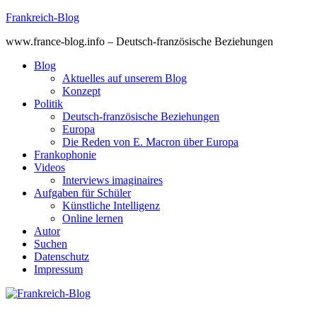
Skip
Frankreich-Blog
to
www.france-blog.info – Deutsch-französische Beziehungen
content
Blog
Aktuelles auf unserem Blog
Konzept
Politik
Deutsch-französische Beziehungen
Europa
Die Reden von E. Macron über Europa
Frankophonie
Videos
Interviews imaginaires
Aufgaben für Schüler
Künstliche Intelligenz
Online lernen
Autor
Suchen
Datenschutz
Impressum