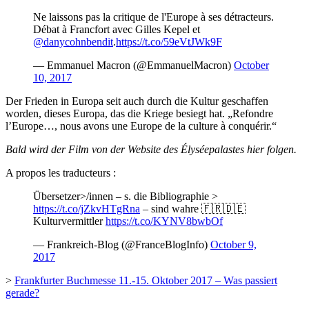
Ne laissons pas la critique de l'Europe à ses détracteurs.
Débat à Francfort avec Gilles Kepel et
@danycohnbendit
.
https://t.co/59eVtJWk9F
— Emmanuel Macron (@EmmanuelMacron)
October
10, 2017
Der Frieden in Europa seit auch durch die Kultur geschaffen
worden, dieses Europa, das die Kriege besiegt hat. „Refondre
l’Europe…, nous avons une Europe de la culture à conquérir.“
Bald wird der Film von der Website des Élyséepalastes hier folgen.
A propos les traducteurs :
Übersetzer>/innen – s. die Bibliographie >
https://t.co/jZkvHTgRna
– sind wahre 🇫🇷🇩🇪
Kulturvermittler
https://t.co/KYNV8bwbOf
— Frankreich-Blog (@FranceBlogInfo)
October 9,
2017
>
Frankfurter Buchmesse 11.-15. Oktober 2017 – Was passiert
gerade?