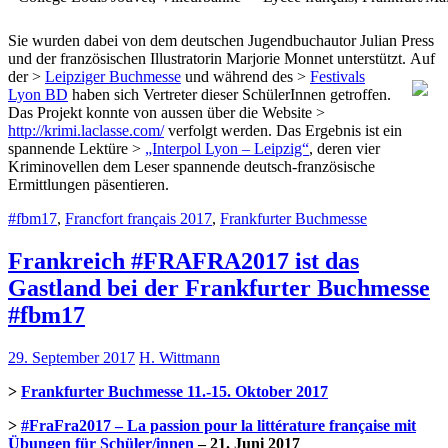
Sie wurden dabei von dem deutschen Jugendbuchautor Julian Press
und der französischen Illustratorin Marjorie Monnet unterstützt.
Auf
der >
Leipziger Buchmesse
und während des >
Festivals
Lyon BD
haben sich Vertreter dieser SchülerInnen getroffen.
Das Projekt konnte von aussen über die Website >
http://krimi.laclasse.com/
verfolgt werden. Das Ergebnis ist ein
spannende Lektüre >
„Interpol Lyon – Leipzig“
, deren vier
Kriminovellen dem Leser spannende deutsch-französische
Ermittlungen päsentieren.
#fbm17
,
Francfort français 2017
,
Frankfurter Buchmesse
Frankreich #FRAFRA2017 ist das
Gastland bei der Frankfurter Buchmesse
#fbm17
29. September 2017
H. Wittmann
>
Frankfurter Buchmesse 11.-15. Oktober 2017
>
#FraFra2017 – La passion pour la littérature française mit
Übungen für Schüler/innen
– 21. Juni 2017