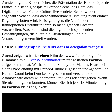
Ausstellung, die Kinderbücher, die Präsentation der Bibliothèque de
France, die ständig bespielte Grande Scène, das Café, das
Digitallabor, wo France-Culture live sendete. Schon wieder
abgebaut? Schade, dass diese wunderbare Ausstellung nicht einfach
länger angeboten wird. Es ist gelungen, die Vielfalt der
frankophonen Literatur in ihren so mannigfachen Facetten
vorzustellen. Was bleibt, sind die unglaublich spannenden
Leseanregungen, die durch die Ausstellungen und die
Veranstaltungen vermittelt wurden:
Lesen! >
Bibliographie: Auteurs dans la délégation française
Zuerst zeigen wir hier einen Film
den www.france-blog.info
zusammen mit
Oliver W. Steinhäuser
im französischen Pavillon
aufgenommen hat. Wir haben Paul Sintety und Mathias Énard bei
einer Live-Sendung mit France-Culture zugesehen und -gehört, und
Kamel Daoud beim Drucken zugesehen und versucht, die
Athmosphäre dieses wunderbaren Pavillons wiederzugeben. Wenn
Sie nicht hingehen konnten, können Sie sich jetzt 18 Minuten lang
im Pavillon vieles angucken: