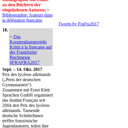
zu den Büchern der
eingeladenen Autoren:
>
Bibliographie: Auteurs dans
la délégation française
Tweets by FraFra2017
18.
>
Das
Kooperationsprojekt
Krimi à la française auf
der Frankfurter
Buchmesse
#FRAFRA2017
Sept. – 14. Okt. 2017
Prix des lycéens allemands
(„Preis der deutschen
Gymnasiasten“)
Zusammen mit Ernst Klett
Sprachen GmbH organisiert
das Institut Français seit
2004 den Prix des lycéens
allemands. Tausende
deutsche SchülerInnen
treffen französische
Jugendautoren, teilen ihre