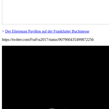
>
Der Ehrengast Pavillon auf der Frankfurter Buchmesse
https://twitter.com/FraFra2017/status/907960435499872256