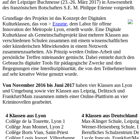
auf der Leipziger Buchmesse (23.-26. März 2017) in Anwesenheit
des französischen Botschafters S.E. M. Philippe Etienne vorgestellt.
Grundlage des Projekts ist das Konzept der Digitalen
Kulturklassen, das von >
Erasme
, dem Labor für offene
Innovation der Metropole Lyon, erstellt wurde. Eine Digitale
Kulturklasse als Gemeinschaftsprojekt lässt mehrere Klassen aus
verschiedenen Schulen zusammen mit einem wissenschaftlichen
oder künstlerischen Mitwirkenden in einem Netzwerk
zusammenzuarbeiten. Als Prinzip werden Online-Arbeit und
persönliche Treffen miteinander gemischt. Dabei entsteht durch den
Gebrauchs digitaler Tools für pädagogische Zwecke und den
Begegnungen eine Interdisziplinarität, die von den Teilnehmer/innen
auf sehr kreative Weise genutzt wurde.
Von November 2016 bis Juni 2017
haben vier Klassen aus Lyon
und Umgebung sowie vier Klassen aus Leipzig, Delitzsch und
Frankfurt/Main zusammen mittels einer Online-Plattform an vier
Kriminovellen gearbeitet.
4 Klassen aus Lyon
4 Klassen aus Deutschland
Collège de la Tourette, Lyon 1
Max-Klinger Schule, Leipzig
Collège Jean Monnet, Lyon 2
Werner-Heisenberg Schule, L
Collège Boris Vian, Saint-Priest
Berufliches Schulzentrum De
Collège Louis Jouvet, Villeurbanne
Lycée français, Frankfurt/Ma