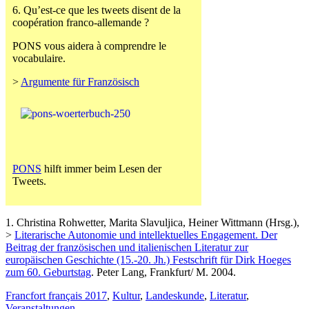
6. Qu’est-ce que les tweets disent de la
coopération franco-allemande ?
PONS vous aidera à comprendre le
vocabulaire.
>
Argumente für Französisch
PONS
hilft immer beim Lesen der
Tweets.
1. Christina Rohwetter, Marita Slavuljica, Heiner Wittmann (Hrsg.),
>
Literarische Autonomie und intellektuelles Engagement. Der
Beitrag der französischen und italienischen Literatur zur
europäischen Geschichte (15.-20. Jh.) Festschrift für Dirk Hoeges
zum 60. Geburtstag
. Peter Lang, Frankfurt/ M. 2004.
Francfort français 2017
,
Kultur
,
Landeskunde
,
Literatur
,
Veranstaltungen