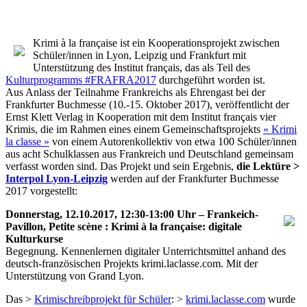
Krimi à la française ist ein Kooperationsprojekt zwischen
Schüler/innen in Lyon, Leipzig und Frankfurt mit
Unterstützung des Institut français, das als Teil des
Kulturprogramms #FRAFRA2017
durchgeführt worden ist.
Aus Anlass der Teilnahme Frankreichs als Ehrengast bei der
Frankfurter Buchmesse (10.-15. Oktober 2017), veröffentlicht der
Ernst Klett Verlag in Kooperation mit dem Institut français vier
Krimis, die im Rahmen eines einem Gemeinschaftsprojekts
« Krimi
la classe »
von einem Autorenkollektiv von etwa 100 Schüler/innen
aus acht Schulklassen aus Frankreich und Deutschland gemeinsam
verfasst worden sind. Das Projekt und sein Ergebnis,
die Lektüre >
Interpol Lyon-Leipzig
werden auf der Frankfurter Buchmesse
2017 vorgestellt:
Donnerstag, 12.10.2017, 12:30-13:00 Uhr – Frankeich-
Pavillon, Petite scène : Krimi à la française: digitale
Kulturkurse
Begegnung. Kennenlernen digitaler Unterrichtsmittel anhand des
deutsch-französischen Projekts krimi.laclasse.com. Mit der
Unterstützung von Grand Lyon.
Das >
Krimischreibprojekt für Schüler
: >
krimi.laclasse.com
wurde