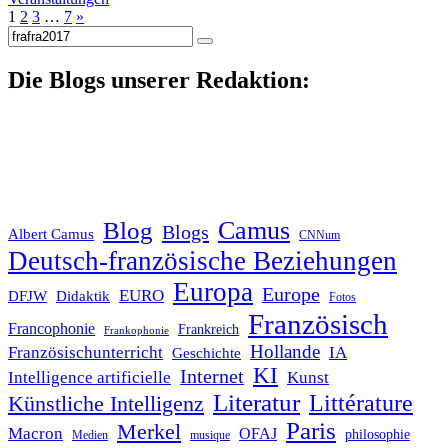
1
2
3
…
7
»
Suche
nach:
Die Blogs unserer Redaktion:
Blog
Camus
Blogs
Albert Camus
CNNum
Deutsch-französische Beziehungen
Europa
Europe
EURO
DFJW
Didaktik
Fotos
Französisch
Francophonie
Frankreich
Frankophonie
Hollande
Französischunterricht
IA
Geschichte
KI
Internet
Intelligence artificielle
Kunst
Literatur
Littérature
Künstliche Intelligenz
Paris
Merkel
Macron
OFAJ
philosophie
Medien
musique