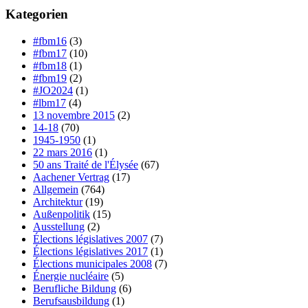
Kategorien
#fbm16
(3)
#fbm17
(10)
#fbm18
(1)
#fbm19
(2)
#JO2024
(1)
#lbm17
(4)
13 novembre 2015
(2)
14-18
(70)
1945-1950
(1)
22 mars 2016
(1)
50 ans Traité de l'Élysée
(67)
Aachener Vertrag
(17)
Allgemein
(764)
Architektur
(19)
Außenpolitik
(15)
Ausstellung
(2)
Élections législatives 2007
(7)
Élections législatives 2017
(1)
Élections municipales 2008
(7)
Énergie nucléaire
(5)
Berufliche Bildung
(6)
Berufsausbildung
(1)