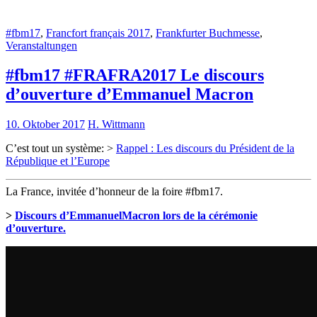
#fbm17
,
Francfort français 2017
,
Frankfurter Buchmesse
,
Veranstaltungen
#fbm17 #FRAFRA2017 Le discours
d’ouverture d’Emmanuel Macron
10. Oktober 2017
H. Wittmann
C’est tout un système: >
Rappel : Les discours du Président de la
République et l’Europe
La France, invitée d’honneur de la foire #fbm17.
>
Discours d’EmmanuelMacron lors de la cérémonie
d’ouverture.