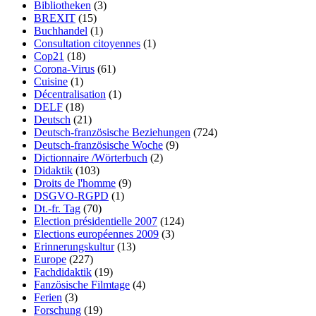
Bibliotheken
(3)
BREXIT
(15)
Buchhandel
(1)
Consultation citoyennes
(1)
Cop21
(18)
Corona-Virus
(61)
Cuisine
(1)
Décentralisation
(1)
DELF
(18)
Deutsch
(21)
Deutsch-französische Beziehungen
(724)
Deutsch-französische Woche
(9)
Dictionnaire /Wörterbuch
(2)
Didaktik
(103)
Droits de l'homme
(9)
DSGVO-RGPD
(1)
Dt.-fr. Tag
(70)
Election présidentielle 2007
(124)
Elections européennes 2009
(3)
Erinnerungskultur
(13)
Europe
(227)
Fachdidaktik
(19)
Fanzösische Filmtage
(4)
Ferien
(3)
Forschung
(19)