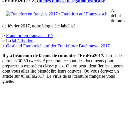
#FraFra2017 : >
Auteurs dans la délégation française
Au
début
du mois
de février 2017, notre blog a été labellisé.
>
Francfort en français 2017
> La
labéllisation
>
Gastland Frankreich auf der Frankfurter Buchmesse 2017
Il y a beaucoup de façons de connaître #FraFra2017.
Lisons les
derniers 30/50 tweets. Après tout, ce sont des documents pour
préparer un exposé en classe p. ex. Ou on peut identifier les auteurs
dont vous allez lire bientôt lire leurs oeuvres. Ou vous écrivez un
article sur #FraFra2017. Le virus de la ittérature française vous
guette.