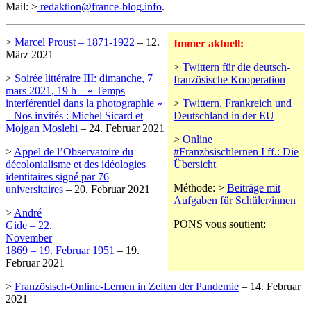
Mail: >
redaktion@france-blog.info
.
>
Marcel Proust – 1871-1922
– 12.
Immer aktuell:
März 2021
>
Twittern für die deutsch-
>
Soirée littéraire III: dimanche, 7
französische Kooperation
mars 2021, 19 h – « Temps
interférentiel dans la photographie »
>
Twittern. Frankreich und
– Nos invités : Michel Sicard et
Deutschland in der EU
Mojgan Moslehi
– 24. Februar 2021
>
Online
>
Appel de l’Observatoire du
#Französischlernen I ff.: Die
décolonialisme et des idéologies
Übersicht
identitaires signé par 76
Méthode: >
Beiträge mit
universitaires
– 20. Februar 2021
Aufgaben für Schüler/innen
>
André
PONS vous soutient:
Gide – 22.
November
1869 – 19. Februar 1951
– 19.
Februar 2021
>
Französisch-Online-Lernen in Zeiten der Pandemie
– 14. Februar
2021