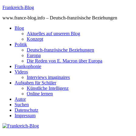
Skip
Frankreich-Blog
to
www.france-blog.info – Deutsch-französische Beziehungen
content
Blog
Aktuelles auf unserem Blog
Konzept
Politik
Deutsch-französische Beziehungen
Europa
Die Reden von E. Macron über Europa
Frankophonie
Videos
Interviews imaginaires
Aufgaben für Schüler
Künstliche Intelligenz
Online lernen
Autor
Suchen
Datenschutz
Impressum