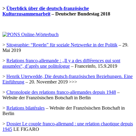
>
Überblick über die deutsch-französische
Kulturzusammenarbeit
– Deutscher Bundestag 2018
>
Sitographie: “Regeln” für soziale Netzwerke in der Politik
– 29.
Mai 2019
>
Relations franco-allemande : „Il y a des différences qui sont
assumées“, d’après une politologue
– Franceinfo, 15.9.2019
>
Henrik Uterwedde, Die deutsch-französischen Beziehungen. Eine
Einführung
– 20. November 2019 >>>
>
Chronologie des relations franco-allemandes depuis 1948
–
Website der Französischen Botschaft in Berlin
>
Relations bilatérales
– Website der Französischen Botschaft in
Berlin
>
Dossier Le couple franco-allemand : une relation chaotique depuis
1945
LE FIGARO