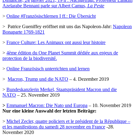
Dimanche, 24 janvier 2021, 19 h : Nachgefragt: Professeur Lahkim
Azelarabe Bennani parle sur Albert Camus,
La Peste
>
Online #Französischlernen I ff.: Die Übersicht
> Patrice Gueniffey eröffnet mit uns das Napoleon-Jahr:
Napoleon
Bonaparte 1769-1821
>
France Culture: Les Animaux ont aussi leur histoire
>
4ème édition du One Planet Summit dédiée aux enjeux de
protection de la biodiversité.
>
Online Französisch unterrichten und lernen
>
Macron, Trump und die NATO
– 4. Dezember 2019
>
Bundeskanzlerin Merkel, Staatspräsident Macron und die
NATO
– 25. November 2019
>
Emmanuel Macron: Die Nato und Europa
– 10. November 2019
Nur eine kleine Auswahl der letzten Beiträge:
>
Michel Zecler, quatre policiers et le président de la République –
et les manifestions du samedi 28 novembre en France
-28.
November 2020