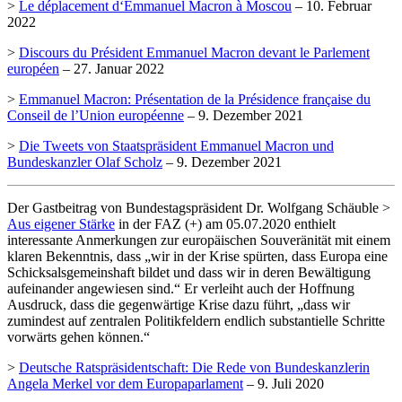
>
Le déplacement d‘Emmanuel Macron à Moscou
– 10. Februar
2022
>
Discours du Président Emmanuel Macron devant le Parlement
européen
– 27. Januar 2022
>
Emmanuel Macron: Présentation de la Présidence française du
Conseil de l’Union européenne
– 9. Dezember 2021
>
Die Tweets von Staatspräsident Emmanuel Macron und
Bundeskanzler Olaf Scholz
– 9. Dezember 2021
Der Gastbeitrag von Bundestagspräsident Dr. Wolfgang Schäuble >
Aus eigener Stärke
in der FAZ (+) am 05.07.2020 enthielt
interessante Anmerkungen zur europäischen Souveränität mit einem
klaren Bekenntnis, dass „wir in der Krise spürten, dass Europa eine
Schicksalsgemeinshaft bildet und dass wir in deren Bewältigung
aufeinander angewiesen sind.“ Er verleiht auch der Hoffnung
Ausdruck, dass die gegenwärtige Krise dazu führt, „dass wir
zumindest auf zentralen Politikfeldern endlich substantielle Schritte
vorwärts gehen können.“
>
Deutsche Ratspräsidentschaft: Die Rede von Bundeskanzlerin
Angela Merkel vor dem Europaparlament
– 9. Juli 2020