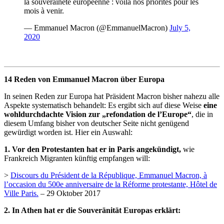
la souveraineté européenne : voilà nos priorités pour les
mois à venir.
— Emmanuel Macron (@EmmanuelMacron)
July 5,
2020
14 Reden von Emmanuel Macron über Europa
In seinen Reden zur Europa hat Präsident Macron bisher nahezu alle
Aspekte systematisch behandelt: Es ergibt sich auf diese Weise
eine
wohldurchdachte Vision zur „refondation de l’Europe“
, die in
diesem Umfang bisher von deutscher Seite nicht genügend
gewürdigt worden ist. Hier ein Auswahl:
1. Vor den Protestanten hat er in Paris angekündigt,
wie
Frankreich Migranten künftig empfangen will:
>
Discours du Président de la République, Emmanuel Macron, à
l’occasion du 500e anniversaire de la Réforme protestante, Hôtel de
Ville Paris.
– 29 Oktober 2017
2. In Athen hat er die Souveränität Europas erklärt: