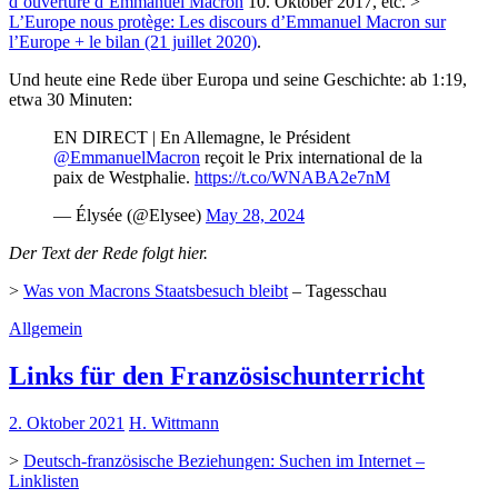
d’ouverture d’Emmanuel Macron
10. Oktober 2017, etc. >
L’Europe nous protège: Les discours d’Emmanuel Macron sur
l’Europe + le bilan (21 juillet 2020)
.
Und heute eine Rede über Europa und seine Geschichte: ab 1:19,
etwa 30 Minuten:
EN DIRECT | En Allemagne, le Président
@EmmanuelMacron
reçoit le Prix international de la
paix de Westphalie.
https://t.co/WNABA2e7nM
— Élysée (@Elysee)
May 28, 2024
Der Text der Rede folgt hier.
>
Was von Macrons Staatsbesuch bleibt
– Tagesschau
Allgemein
Links für den Französischunterricht
2. Oktober 2021
H. Wittmann
>
Deutsch-französische Beziehungen: Suchen im Internet –
Linklisten