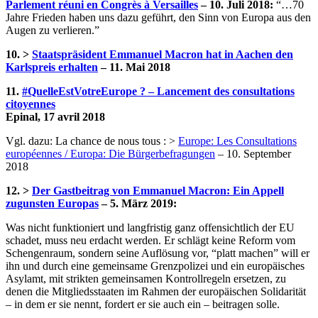
Parlement réuni en Congrès à Versailles
– 10. Juli 2018:
“…70
Jahre Frieden haben uns dazu geführt, den Sinn von Europa aus den
Augen zu verlieren.”
10. >
Staatspräsident Emmanuel Macron hat in Aachen den
Karlspreis erhalten
– 11. Mai 2018
11.
#QuelleEstVotreEurope ? – Lancement des consultations
citoyennes
Epinal, 17 avril 2018
Vgl. dazu: La chance de nous tous : >
Europe: Les Consultations
européennes / Europa: Die Bürgerbefragungen
– 10. September
2018
12. >
Der Gastbeitrag von Emmanuel Macron: Ein Appell
zugunsten Europas
– 5. März 2019:
Was nicht funktioniert und langfristig ganz offensichtlich der EU
schadet, muss neu erdacht werden. Er schlägt keine Reform vom
Schengenraum, sondern seine Auflösung vor, “platt machen” will er
ihn und durch eine gemeinsame Grenzpolizei und ein europäisches
Asylamt, mit strikten gemeinsamen Kontrollregeln ersetzen, zu
denen die Mitgliedsstaaten im Rahmen der europäischen Solidarität
– in dem er sie nennt, fordert er sie auch ein – beitragen solle.