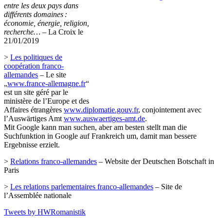
entre les deux pays dans
différents domaines :
économie, énergie, religion,
recherche…
– La Croix le
21/01/2019
>
Les politiques de
coopération franco-
allemandes
– Le site
„
www.france-allemagne.fr
“
est un site géré par le
ministère de l’Europe et des
Affaires étrangères
www.diplomatie.gouv.fr
, conjointement avec
l’Auswärtiges Amt
www.auswaertiges-amt.de
.
Mit Google kann man suchen, aber am besten stellt man die
Suchfunktion in Google auf Frankreich um, damit man bessere
Ergebnisse erzielt.
>
Relations franco-allemandes
– Website der Deutschen Botschaft in
Paris
>
Les relations parlementaires franco-allemandes
– Site de
l’Assemblée nationale
Tweets by HWRomanistik