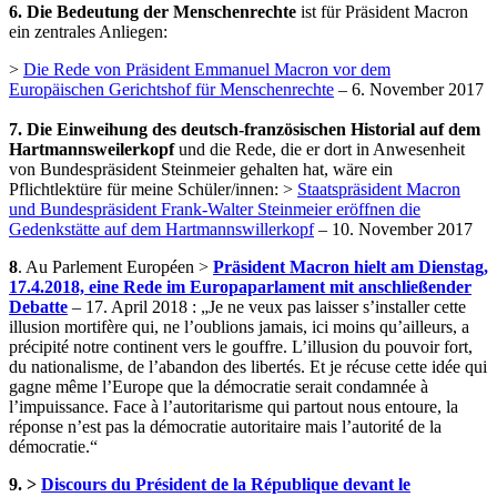
6. Die Bedeutung der Menschenrechte
ist für Präsident Macron
ein zentrales Anliegen:
>
Die Rede von Präsident Emmanuel Macron vor dem
Europäischen Gerichtshof für Menschenrechte
– 6. November 2017
7. Die Einweihung des deutsch-französischen Historial auf dem
Hartmannsweilerkopf
und die Rede, die er dort in Anwesenheit
von Bundespräsident Steinmeier gehalten hat, wäre ein
Pflichtlektüre für meine Schüler/innen: >
Staatspräsident Macron
und Bundespräsident Frank-Walter Steinmeier eröffnen die
Gedenkstätte auf dem Hartmannswillerkopf
– 10. November 2017
8
. Au Parlement Européen >
Präsident Macron hielt am Dienstag,
17.4.2018, eine Rede im Europaparlament mit anschließender
Debatte
– 17. April 2018 : „Je ne veux pas laisser s’installer cette
illusion mortifère qui, ne l’oublions jamais, ici moins qu’ailleurs, a
précipité notre continent vers le gouffre. L’illusion du pouvoir fort,
du nationalisme, de l’abandon des libertés. Et je récuse cette idée qui
gagne même l’Europe que la démocratie serait condamnée à
l’impuissance. Face à l’autoritarisme qui partout nous entoure, la
réponse n’est pas la démocratie autoritaire mais l’autorité de la
démocratie.“
9. >
Discours du Président de la République devant le