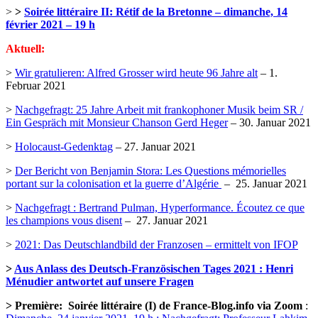
>
>
Soirée littéraire II: Rétif de la Bretonne – dimanche, 14
février 2021 – 19 h
Aktuell:
>
Wir gratulieren: Alfred Grosser wird heute 96 Jahre alt
– 1.
Februar 2021
>
Nachgefragt: 25 Jahre Arbeit mit frankophoner Musik beim SR /
Ein Gespräch mit Monsieur Chanson Gerd Heger
– 30. Januar 2021
>
Holocaust-Gedenktag
– 27. Januar 2021
>
Der Bericht von Benjamin Stora: Les Questions mémorielles
portant sur la colonisation et la guerre d’Algérie
– 25. Januar 2021
>
Nachgefragt : Bertrand Pulman, Hyperformance. Écoutez ce que
les champions vous disent
– 27. Januar 2021
>
2021: Das Deutschlandbild der Franzosen – ermittelt von IFOP
>
Aus Anlass des Deutsch-Französischen Tages 2021 : Henri
Ménudier antwortet auf unsere Fragen
> Première: Soirée littéraire (I) de France-Blog.info via Zoom
: