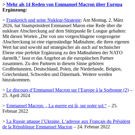
>
Mehr als 14 Reden von Emmanuel Macron über Europa
Ergänzung:
>
Frankreich und seine Nuklear-Strategie
: Am Montag, 2. März
2026, hat Staatspräsident Emmanuel Maron eine Rede über die
nukleare Abschreckung auf dem Stützpunkt Ile Longue gehalten:
Mit diesen Worten „Die von uns vorgeschlagene vorgezogene
Abschreckung ist eine eigenständige Maßnahme, die ihren eigenen
Wert hat und sowohl auf strategischer als auch auf technischer
Ebene eine perfekte Ergänzung zu den Maßnahmen der NATO
darstellt,“ fasst er das Angebot an die europäischen Partner
zusammen. Zu den Partnern in diesem Sinne gehören
Großbritannien, Deutschland, Polen, die Niederlande, Belgien,
Griechenland, Schweden und Dänemark. Weitere werden
hinzukommen.
>
Le discours d’Emmanuel Macron sur l’Europe à la Sorbonne (2)
–
25. April 2024
>
Emmanuel Macron: „ La guerre est là, sur notre sol.“
– 25.
Februar 2022
>
La Russie attaque l’Ukraine. L‘adresse aux Français du Président
de la République Emmanuel Macron
– 24. Februar 2022