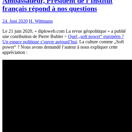
Ambassadeur, Président de l’Institut
français répond à nos questions
24. Juni 2020
H. Wittmann
Le 21 juin 2020, « diploweb.com La revue géopolitique » a publié
une conribution de Pierre Buhler >
Quel „soft power“ européen ?
Un espace politique s’ouvre aujourd’hui
. La culture comme „Soft
power“ ? Nous avons demandé l’auteur à nous expliquer cette
appréciation :