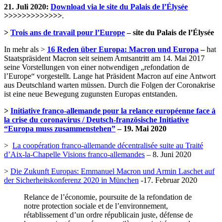
21. Juli 2020:
Download via le site du Palais de l’Élysée
>>>>>>>>>>>>>
.
>
Trois ans de travail pour l’Europe
– site du Palais de l’Élysée
In mehr als >
16 Reden über Europa: Macron und Europa
–
hat
Staatspräsident Macron seit seinem Amtsantritt am 14. Mai 2017
seine Vorstellungen von einer notwendigen „refondation de
l’Europe“ vorgestellt. Lange hat Präsident Macron auf eine Antwort
aus Deutschland warten müssen. Durch die Folgen der Coronakrise
ist eine neue Bewegung zugunsten Europas entstanden.
>
Initiative franco-allemande pour la relance européenne face à
la crise du coronavirus / Deutsch-französische Initiative
“Europa muss zusammenstehen”
– 19. Mai 2020
>
La coopération franco-allemande décentralisée suite au Traité
d’Aix-la-Chapelle Visions franco-allemandes
– 8. Juni 2020
>
Die Zukunft Europas: Emmanuel Macron und Armin Laschet auf
der Sicherheitskonferenz 2020 in München
-17. Februar 2020
Relance de l’économie, poursuite de la refondation de
notre protection sociale et de l’environnement,
rétablissement d’un ordre républicain juste, défense de