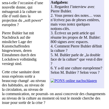
Aufgaben:
sera-t-elle l’occasion d’une
1. Regardez l’interview avec
nouvelle donne, qui
Pierre Buhler.
ménagerait à la culture un
2. Vous prenez des notes… vous
rôle d’outil dans la
n’écrivez pas de phrses entières,
projection du „soft power“
mais vous notez quelques
européen ?
notions-clés.
Pierre Buhler hat mit
3. Écrivez un petit article qui
Nachdruck auf die
résume les propos de M. Buhler:
misslicher Lage der
800 signes avec espaces.
Kunstschaffenden
4. Comment Pierre Buhler définit
hingewiesen, deren
la culture ?
Einnahmen durch den
5. M. Buhler parle de „la double
Lockdown vollständig
face de la culture“ que veut-il dire
versiegt sind.
?
6. Y a-til une culture européenne?
Cette crise sanitaire dont
Selon M. Buhler ? Selon vous ?
nous espérons sortir a
beaucoup changé -au niveau
des habitudes, au niveau de
la circulation, au niveau de
la communication, ne pourrait- on aussi concevoir des changements
au niveau de la culture au moment où tout le monde cherche des
issue pour sortir de la crise ?