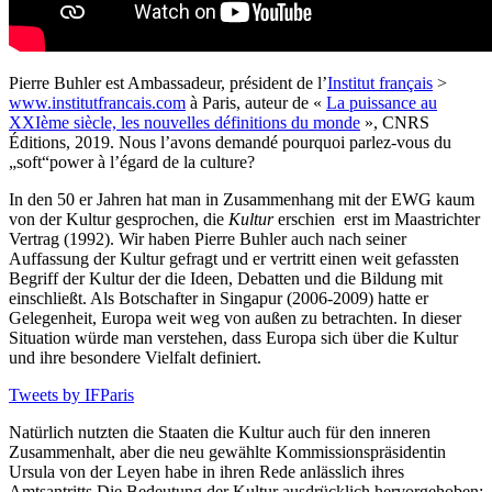
Pierre Buhler est Ambassadeur, président de l’
Institut français
>
www.institutfrancais.com
à Paris, auteur de «
La puissance au
XXIème siècle, les nouvelles définitions du monde
», CNRS
Éditions, 2019. Nous l’avons demandé pourquoi parlez-vous du
„soft“power à l’égard de la culture?
In den 50 er Jahren hat man in Zusammenhang mit der EWG kaum
von der Kultur gesprochen, die
Kultur
erschien erst im Maastrichter
Vertrag (1992). Wir haben Pierre Buhler auch nach seiner
Auffassung der Kultur gefragt und er vertritt einen weit gefassten
Begriff der Kultur der die Ideen, Debatten und die Bildung mit
einschließt. Als Botschafter in Singapur (2006-2009) hatte er
Gelegenheit, Europa weit weg von außen zu betrachten. In dieser
Situation würde man verstehen, dass Europa sich über die Kultur
und ihre besondere Vielfalt definiert.
Tweets by IFParis
Natürlich nutzten die Staaten die Kultur auch für den inneren
Zusammenhalt, aber die neu gewählte Kommissionspräsidentin
Ursula von der Leyen habe in ihren Rede anlässlich ihres
Amtsantritts Die Bedeutung der Kultur ausdrücklich hervorgehoben: