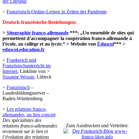
der Literatur
>
Französisch-Online-Lernen in Zeiten der Pandemie
Deutsch-französische Beziehungen:
>
Sitographie franco-allemande
***: „Un ensemble de sites qui
permettent d’accompagner la coopération franco-allemande à
l’école, au collège et au lycée.“ > Website von
Éduscol
*** >
eduscol.education.fr
>
Frankreich und
Französischunterricht im
Internet
, Linkliste von >
Susanne Wessin
, Lübeck
>
Französisch
–
Landesbildungsserver –
Baden-Württemberg
>
Les relations franco-
allemandes, un lien concret
Des spécialistes des
Zum Ausdrucken und Verteilen:
relations franco-allemandes
reviennent sur le lien et
l’évolution des relations