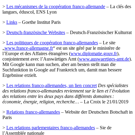
>
Les mécanismes de la coopération franco-allemande
– La clés des
langues, éduscol, ENS Lyon
>
Links
– Goethe Institut Paris
>
Deutsch-französische Websites
– Deutsch-Französischer Kulturrat
>
Les politiques de coopération franco-allemandes
– Le site
„
www.france-allemagne.fr
“ est un site géré par le ministère de
l’Europe et des Affaires étrangères (
www.diplomatie.gouv.fr
),
conjointement avec l’Auswärtiges Amt (
www.auswaertiges-amt.de
).
Mit Google kann man suchen, aber am besten stellt man die
Suchfunktion in Google auf Frankreich um, damit man bessere
Ergebnisse erzielt.
>
Les relations franco-allemandes, un lien concret
Des spécialistes
des relations franco-allemandes reviennent sur le lien et l’évolution
des relations entre les deux pays dans différents domaines :
économie, énergie, religion, recherche…
– La Croix le 21/01/2019
>
Relations franco-allemandes
– Website der Deutschen Botschaft in
Paris
>
Les relations parlementaires franco-allemandes
– Sie de
l’Assemblée nationale