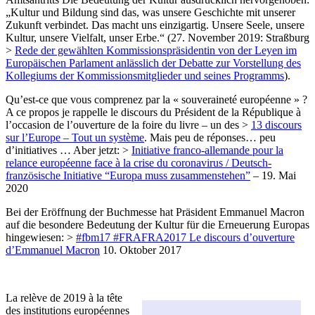
„Kultur und Bildung sind das, was unsere Geschichte mit unserer
Zukunft verbindet. Das macht uns einzigartig. Unsere Seele, unsere
Kultur, unsere Vielfalt, unser Erbe.“ (27. November 2019: Straßburg
>
Rede der gewählten Kommissionspräsidentin von der Leyen im
Europäischen Parlament anlässlich der Debatte zur Vorstellung des
Kollegiums der Kommissionsmitglieder und seines Programms
).
Qu’est-ce que vous comprenez par la « souveraineté européenne » ?
A ce propos je rappelle le discours du Président de la République à
l’occasion de l’ouverture de la foire du livre – un des >
13 discours
sur l’Europe – Tout un système
. Mais peu de réponses… peu
d’initiatives … Aber jetzt: >
Initiative franco-allemande pour la
relance européenne face à la crise du coronavirus / Deutsch-
französische Initiative “Europa muss zusammenstehen”
– 19. Mai
2020
Bei der Eröffnung der Buchmesse hat Präsident Emmanuel Macron
auf die besondere Bedeutung der Kultur für die Erneuerung Europas
hingewiesen: >
#fbm17 #FRAFRA2017 Le discours d’ouverture
d’Emmanuel Macron
10. Oktober 2017
La relève de 2019 à la tête
des institutions européennes