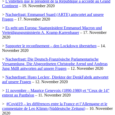
>
L’entretien que le président de la République a accordé au Grand
Continent
– 19. November 2020
>
Nachgefragt: Emmanuel Suard (ARTE) antwortet auf unsere
Fragen
– 17. November 2020
>
Es geht um Europa: Staatspräsident Emmanuel Macron und
Verteidigungsministerin A. Kramp-Karrenbauer
– 17. November
2020
>
Supporter le reconfinement – den Lockdown überstehen
– 14.
November 2020
>
Nachgefragt: Die Deutsch-Französische Parlamentarische
Versammlung. Die Abgeordneten Christophe Arend und Andreas
Jung MdB antworten auf unsere Fragen
– 12. November 2020
>
Nachgefragt: Hugo Leclerc, Direktor der DenkFabrik antwortet
auf unsere Fragen
– 12. November 2020
>
11 novembre – Maurice Genevoix (1890-1980) et “Ceux de 14”
entrent au Panthéon
– 11. November 2020
>
#Covid19 – les différences entre la France et l’Allemagne et le
commentaire de Leo Klimm (Süddeutsche Zeitung)
– 10. November
2020