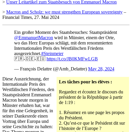
>
Unser Leitartikel zum Staatsbesuch von Emmanuel Macron
>
Macron and Scholz: we must strengthen European sovereignty
–
Financial Times, 27. Mai 2024
Ein großer Moment des Staatsbesuches: Staatspräsident
@EmmanuelMacron
wird in Münster, einem der Orte,
wo das Herz Europas schlägt, mit dem renommierten
Internationalen Preis des Westfälischen Friedens
ausgezeichnet.
#Steinmeier
🇫🇷-🇩🇪-🇪🇺
https://t.co/JB0KMFwLGB
— François Delattre (@Amb_Delattre)
May 28, 2024
Diese Auszeichnung, der
Les tâches pour les élèves :
Internationale Preis des
Westfälischen Friedens, den
Regardez et écoutez le discours du
Staatspräsident Emmanuel
président de la République à partir
Macron heute morgen in
de 1:19 :
Münster erhalten hat, war
für ihn eine Gelegenheit, in
1. Résumez en une page les propos
seiner Dankesrede einen
du Président.
Vortrag über Europa und
2. Qu’est-ce que le Président dit sur
seine Geschichte zu halten:
l’histoire de l’Europe ?
Das Thema morgen in