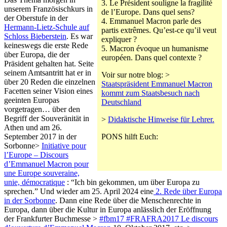
3. Le Président souligne la fragilité
unserem Französischkurs in
de l’Europe. Dans quel sens?
der Oberstufe in der
4. Emmanuel Macron parle des
Hermann-Lietz-Schule auf
partis extrêmes. Qu’est-ce qu’il veut
Schloss Bieberstein
. Es war
expliquer ?
keineswegs die erste Rede
5. Macron évoque un humanisme
über Europa, die der
européen. Dans quel contexte ?
Präsident gehalten hat. Seite
seinem Amtsantritt hat er in
Voir sur notre blog: >
über 20 Reden die einzelnen
Staatspräsident Emmanuel Macron
Facetten seiner Vision eines
kommt zum Staatsbesuch nach
geeinten Europas
Deutschland
vorgetragen… über den
Begriff der Souveränität in
>
Didaktische Hinweise für Lehrer.
Athen und am 26.
September 2017 in der
PONS hilft Euch:
Sorbonne>
Initiative pour
l’Europe – Discours
d’Emmanuel Macron pour
une Europe souveraine,
unie, démocratique
: “Ich bin gekommen, um über Europa zu
sprechen.” Und wieder am 25. April 2024 eine
2. Rede über Europa
in der Sorbonne
. Dann eine Rede über die Menschenrechte in
Europa, dann über die Kultur in Europa anlässlich der Eröffnung
der Frankfurter Buchmesse >
#fbm17 #FRAFRA2017 Le discours