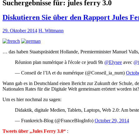
Suchergebnisse für:
jules ferry 3.0
Diskutieren Sie über den Rapport Jules Fe
29. Oktober 2014
H. Wittmann
… das haben Staatspräsident Hollande, Premierminister Manuel Valls
Réunion plan numérique à l'école ce jeudi 9h
@Elysee
avec
@f
— Conseil de l’IA et du numérique (@Conseil_ia_num)
Octobe
Wann gab es in Deutschland einen Bericht zur Zukunft der Schule, d
Nationalen Rates für die Digitale Welt gemeinsam erörtert worden ist
Um es hier nochmal zu sagen:
Didaktik, digitale Medien, Tablets, Laptops, Web 2.0: Am bes
— Frankreich-Blog (@FranceBlogInfo)
October 29, 2014
Tweets über „Jules Ferry 3.0“
: