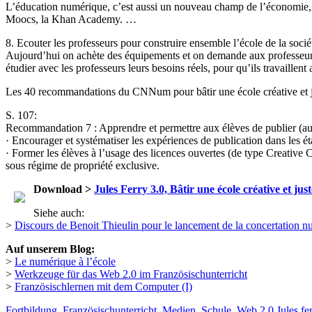
L’éducation numérique, c’est aussi un nouveau champ de l’économie, l
Moocs, la Khan Academy. …
8. Ecouter les professeurs pour construire ensemble l’école de la soci
Aujourd’hui on achète des équipements et on demande aux professeurs d
étudier avec les professeurs leurs besoins réels, pour qu’ils travaillent
Les 40 recommandations du CNNum pour bâtir une école créative et 
S. 107:
Recommandation 7 : Apprendre et permettre aux élèves de publier (au 
· Encourager et systématiser les expériences de publication dans les
· Former les élèves à l’usage des licences ouvertes (de type Creative C
sous régime de propriété exclusive.
Download >
Jules Ferry 3.0, Bâtir une école créative et 
Siehe auch:
>
Discours de Benoit Thieulin pour le lancement de la concertation 
Auf unserem Blog:
>
Le numérique à l’école
>
Werkzeuge für das Web 2.0 im Französischunterricht
>
Französischlernen mit dem Computer (I)
Fortbildung
,
Französischunterricht
,
Medien
,
Schule
,
Web 2.0
Jules fe