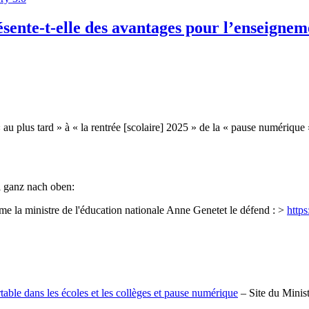
ésente-t-elle des avantages pour l’enseignem
« au plus tard » à « la rentrée [scolaire] 2025 » de la « pause numérique »,
l ganz nach oben:
me la ministre de l'éducation nationale Anne Genetet le défend : >
http
table dans les écoles et les collèges et pause numérique
– Site du Minist