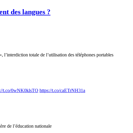
ent des langues ?
 l’interdiction totale de l’utilisation des téléphones portables
s://t.co/0wNK0klsTO
https://t.co/caETrNH31a
ère de l’éducation nationale