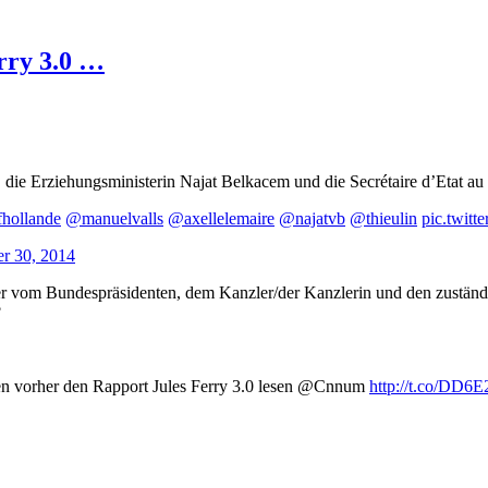
rry 3.0 …
, die Erziehungsministerin Najat Belkacem und die Secrétaire d’Etat 
hollande
@manuelvalls
@axellelemaire
@najatvb
@thieulin
pic.twit
r 30, 2014
er vom Bundespräsidenten, dem Kanzler/der Kanzlerin und den zuständi
?
ten vorher den Rapport Jules Ferry 3.0 lesen @Cnnum
http://t.co/DD