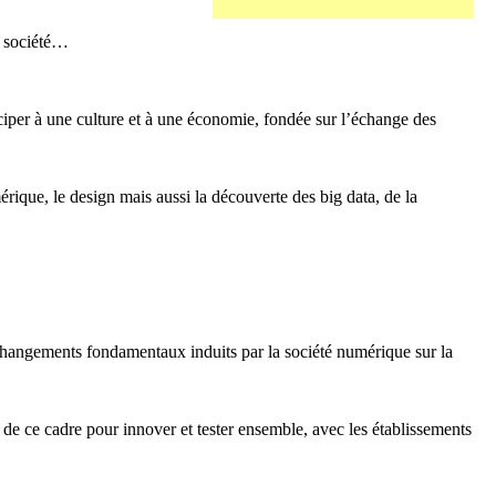
a société…
iciper à une culture et à une économie, fondée sur l’échange des
mérique, le design mais aussi la découverte des big data, de la
s changements fondamentaux induits par la société numérique sur la
n de ce cadre pour innover et tester ensemble, avec les établissements