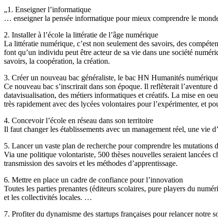
„1. Enseigner l’informatique
… enseigner la pensée informatique pour mieux comprendre le monde n
2. Installer à l’école la littératie de l’âge numérique
La littératie numérique, c’est non seulement des savoirs, des compéte
font qu’un individu peut être acteur de sa vie dans une société numériq
savoirs, la coopération, la création.
3. Créer un nouveau bac généraliste, le bac HN Humanités numériqu
Ce nouveau bac s’inscrirait dans son époque. Il reflèterait l’aventure d
datavisualisation, des métiers informatiques et créatifs. La mise en oe
très rapidement avec des lycées volontaires pour l’expérimenter, et po
4. Concevoir l’école en réseau dans son territoire
Il faut changer les établissements avec un management réel, une vie d’é
5. Lancer un vaste plan de recherche pour comprendre les mutations du 
Via une politique volontariste, 500 thèses nouvelles seraient lancées 
transmission des savoirs et les méthodes d’apprentissage.
6. Mettre en place un cadre de confiance pour l’innovation
Toutes les parties prenantes (éditeurs scolaires, pure players du numér
et les collectivités locales. …
7. Profiter du dynamisme des startups françaises pour relancer notre s