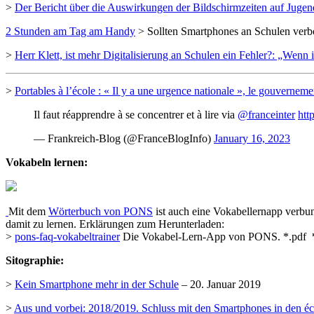
>
Der Bericht über die Auswirkungen der Bildschirmzeiten auf Jugen
2 Stunden am Tag am Handy
> Sollten Smartphones an Schulen ver
>
Herr Klett, ist mehr Digitalisierung an Schulen ein Fehler?: „Wen
>
Portables à l’école : « Il y a une urgence nationale », le gouverneme
Il faut réapprendre à se concentrer et à lire via
@franceinter
htt
— Frankreich-Blog (@FranceBlogInfo)
January 16, 2023
Vokabeln lernen:
Mit dem
Wörterbuch von PONS
ist auch eine Vokabellernapp verb
damit zu lernen. Erklärungen zum Herunterladen:
>
pons-faq-vokabeltrainer
Die Vokabel-Lern-App von PONS. *.pdf
Sitographie:
>
Kein Smartphone mehr in der Schule
– 20. Januar 2019
>
Aus und vorbei: 2018/2019. Schluss mit den Smartphones in den éc