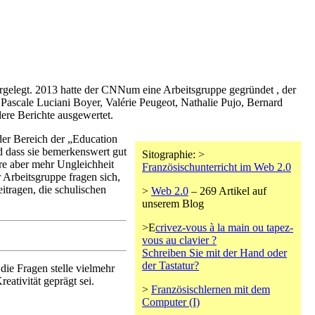
orgelegt. 2013 hatte der CNNum eine Arbeitsgruppe gegründet , der
 Pascale Luciani Boyer, Valérie Peugeot, Nathalie Pujo, Bernard
ere Berichte ausgewertet.
 der Bereich der „Education
d dass sie bemerkenswert gut
Sitographie: >
re aber mehr Ungleichheit
Französischunterricht im Web 2.0
 Arbeitsgruppe fragen sich,
itragen, die schulischen
>
Web 2.0
– 269 Artikel auf
unserem Blog
>E
crivez-vous à la main ou tapez-
vous au clavier ?
Schreiben Sie mit der Hand oder
der Tastatur?
die Fragen stelle vielmehr
ativität geprägt sei.
>
Französischlernen mit dem
Computer (I)