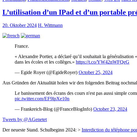
L’utilisation d’un IPad et d’un portable pr
20. Oktober 2024
H. Wittmann
France.
« Alexandre Portier, a déclaré qu’il souhaitait la généralisation 
dans les écoles et les collèges.»
https://t.co/YW42nWFQeG
— Egide Royer (@EgideRoyer)
October 25, 2024
Aus Gründen der Aktualität holen wir den folgenden Beitrag nochma
Le banissement des écrans des cours n'est pas aussi simple com
pic.twitter.com/EF9lpXe10n
— Frankreich-Blog (@FranceBlogInfo)
October 23, 2024
Tweets by @AGenetet
Der neueste Stand. Schulbeginn 2024: >
Interdiction du téléphone por