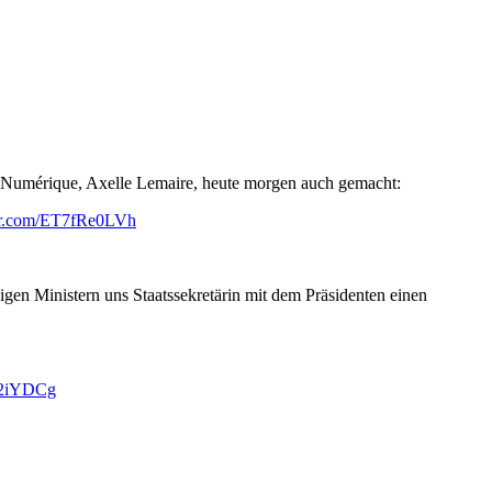
au Numérique, Axelle Lemaire, heute morgen auch gemacht:
ter.com/ET7fRe0LVh
gen Ministern uns Staatssekretärin mit dem Präsidenten einen
6E2iYDCg