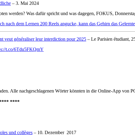
dliche
– 3. Mai 2024
boten werden? Was dafür spricht und was dagegen, FOKUS, Donnersta
n ich nach dem Lernen 200 Reels angucke, kann das Gehirn das Gelernt
nt veut généraliser leur interdiction pour 2025
– Le Parisien étudiant, 2
ps://t.co/6Tdu5FKQmY
unden. Alle nachgeschlagenen Wörter könnten in die Online-App vo
****
****
oles und collèges
– 10. Dezember 2017