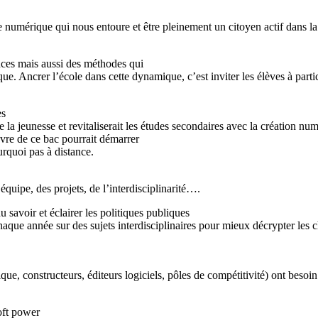
umérique qui nous entoure et être pleinement un citoyen actif dans l
nces mais aussi des méthodes qui
ue. Ancrer l’école dans cette dynamique, c’est inviter les élèves à part
es
e la jeunesse et revitaliserait les études secondaires avec la création nu
uvre de ce bac pourrait démarrer
urquoi pas à distance.
quipe, des projets, de l’interdisciplinarité….
savoir et éclairer les politiques publiques
chaque année sur des sujets interdisciplinaires pour mieux décrypter le
ique, constructeurs, éditeurs logiciels, pôles de compétitivité) ont besoi
oft power