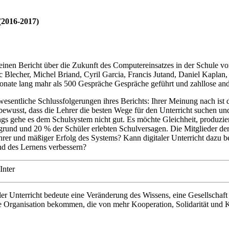
(2016-2017)
einen Bericht über die Zukunft des Computereinsatzes in der Schule v
c Blecher, Michel Briand, Cyril Garcia, Francis Jutand, Daniel Kaplan,
 Monate lang mahr als 500 Gespräche Gespräche geführt und zahllose and
 wesentliche Schlussfolgerungen ihres Berichts: Ihrer Meinung nach ist
 bewusst, dass die Lehrer die besten Wege für den Unterricht suchen un
gs gehe es dem Schulsystem nicht gut. Es möchte Gleichheit, produzie
rund und 20 % der Schüler erlebten Schulversagen. Die Mitglieder der
hrer und mäßiger Erfolg des Systems? Kann digitaler Unterricht dazu be
und des Lernens verbessern?
Inter
ler Unterricht bedeute eine Veränderung des Wissens, eine Gesellschaft 
e Organisation bekommen, die von mehr Kooperation, Solidarität und Kre