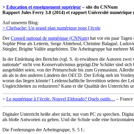
>
Education et enseignement supérieur
– site du CNNum
Rapport Jules Ferry 3.0 (2014) et rapport Université numérique 
Auf unserem Blog:
> Chefsache: Un grand plan numérique pour l’école
Der
Conseil national de numérique (CNNum)
hat vor ein paar Tagen 
Sophie Pène als Leiterin, Serge Abiteboul, Christine Balagué, Ludovi
Stiegler, Brigitte Vallée angehörten. Die Arbeitsgruppe hat mehrere
In der Einleitung des Berichts (vgl. S. 4) erwähnen die Autoren zwei
nationale“ nicht von Konservativismus geprägt.Die Schüler sind sich
ausgebildet seien, von der Primarschule bis zum Gymnasium. Allerdin
als als in den anderen Ländern der OECD. Der Erfolg steh im Vorderg
woran das liegen könnte? Leidenschaftliche Investition seitens der Le
Ungleichheiten zu reduzieren? Kann er die Qualität des Unterrichts 
>
Le numérique à l’école. Nouvel Eldorado? Quels outils…
– France 
Digitaler Unterricht heiße aber nicht, nur vom PC zu sprechen. Digita
als bloße Antworten zu geben. Und die Schule solle eine horizontaler
Die Forderungen der Arbeitsgruppe, S. 5 f.: