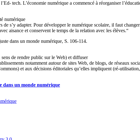
’Ed- tech. L’économie numérique a commencé à réorganiser l’éducation d
été numérique
e s’y adapter. Pour développer le numérique scolaire, il faut changer d
 avec aisance et conservent le temps de la relation avec les élèves.“
juste dans un monde numérique, S. 106-114.
sens de rendre public sur le Web) et diffuser
 établissements notamment autour de sites Web, de blogs, de réseaux s
ommons) et aux décisions éditoriales qu’elles impliquent (ré-utilisation
juste dans un monde numérique
numérique
rry 3.0