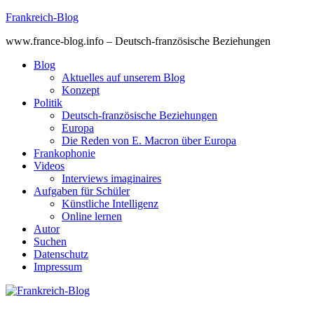
Skip
Frankreich-Blog
to
www.france-blog.info – Deutsch-französische Beziehungen
content
Blog
Aktuelles auf unserem Blog
Konzept
Politik
Deutsch-französische Beziehungen
Europa
Die Reden von E. Macron über Europa
Frankophonie
Videos
Interviews imaginaires
Aufgaben für Schüler
Künstliche Intelligenz
Online lernen
Autor
Suchen
Datenschutz
Impressum