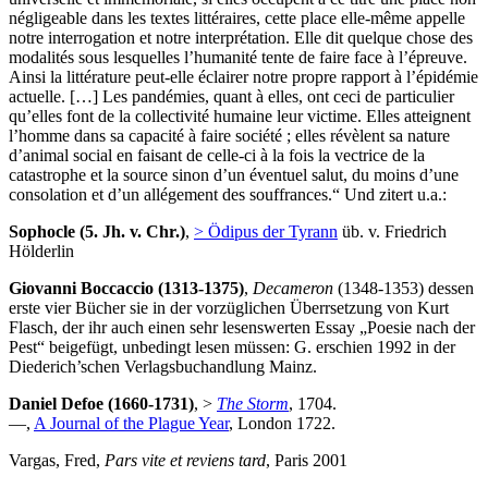
négligeable dans les textes littéraires, cette place elle-même appelle
notre interrogation et notre interprétation. Elle dit quelque chose des
modalités sous lesquelles l’humanité tente de faire face à l’épreuve.
Ainsi la littérature peut-elle éclairer notre propre rapport à l’épidémie
actuelle. […] Les pandémies, quant à elles, ont ceci de particulier
qu’elles font de la collectivité humaine leur victime. Elles atteignent
l’homme dans sa capacité à faire société ; elles révèlent sa nature
d’animal social en faisant de celle-ci à la fois la vectrice de la
catastrophe et la source sinon d’un éventuel salut, du moins d’une
consolation et d’un allégement des souffrances.“ Und zitert u.a.:
Sophocle (5. Jh. v. Chr.)
,
> Ödipus der Tyrann
üb. v. Friedrich
Hölderlin
Giovanni Boccaccio (1313-1375)
,
Decameron
(1348-1353) dessen
erste vier Bücher sie in der vorzüglichen Überrsetzung von Kurt
Flasch, der ihr auch einen sehr lesenswerten Essay „Poesie nach der
Pest“ beigefügt, unbedingt lesen müssen: G. erschien 1992 in der
Diederich’schen Verlagsbuchandlung Mainz.
Daniel Defoe (1660-1731)
, >
The Storm
, 1704.
—,
A Journal of the Plague Year
, London 1722.
Vargas, Fred,
Pars vite et reviens tard
, Paris 2001