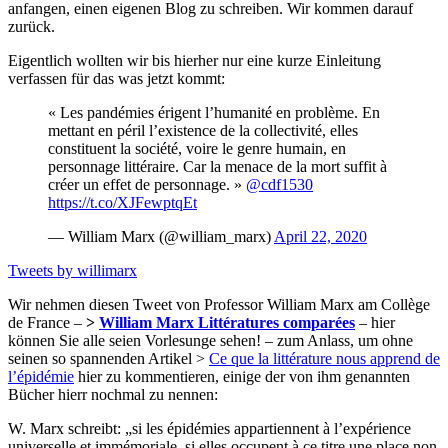
anfangen, einen eigenen Blog zu schreiben. Wir kommen darauf
zurück.
Eigentlich wollten wir bis hierher nur eine kurze Einleitung
verfassen für das was jetzt kommt:
« Les pandémies érigent l’humanité en problème. En
mettant en péril l’existence de la collectivité, elles
constituent la société, voire le genre humain, en
personnage littéraire. Car la menace de la mort suffit à
créer un effet de personnage. »
@cdf1530
https://t.co/XJFewptqEt
— William Marx (@william_marx)
April 22, 2020
Tweets by willimarx
Wir nehmen diesen Tweet von Professor William Marx am Collège
de France –
>
William Marx Littératures comparées
– hier
können Sie alle seien Vorlesunge sehen! – zum Anlass, um ohne
seinen so spannenden Artikel >
Ce que la littérature nous apprend de
l’épidémie
hier zu kommentieren, einige der von ihm genannten
Bücher hierr nochmal zu nennen:
W. Marx schreibt: „si les épidémies appartiennent à l’expérience
universelle et immémoriale, si elles occupent à ce titre une place non