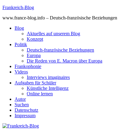
Skip
Frankreich-Blog
to
www.france-blog.info – Deutsch-französische Beziehungen
content
Blog
Aktuelles auf unserem Blog
Konzept
Politik
Deutsch-französische Beziehungen
Europa
Die Reden von E. Macron über Europa
Frankophonie
Videos
Interviews imaginaires
Aufgaben für Schüler
Künstliche Intelligenz
Online lernen
Autor
Suchen
Datenschutz
Impressum