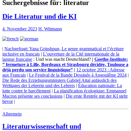
Suchergebnisse für:
literatur
Die Literatur und die KI
4. November 2023
H. Wittmann
|
Nachgefragt: Yana Grinshpun, Le genre grammatical et l’écriture
inclusive en français
|
L’ouverture de la Cité internationale de la
langue française
: Und was macht Deutschland?
|
Goethe-Institute:
” fermeture à Lille, Bordeaux et Strasbourg décidée, Toulouse a
déjà perdu son service linguistique”
|
12 octobre 2023 : Adresse
aux Français
|
Le Festival de la Bande Dessinée à Angoulême 2024
|
Die Rede des Erziehungsministers Gabriel Attal anlässlich des
Welttages der Lehrerin und des Lehrers
|
Éducation nationale: La
lutte contre le harcèlement
|
La planification écologique: Emmanuel
Macron présente ses conclusions
|
Die erste Rentrée mit der KI steht
bevor
|
Allgemein
Literaturwissenschaft und