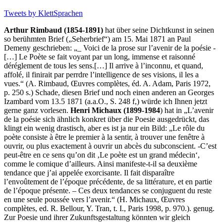
Tweets by KlettSprachen
Arthur Rimbaud (1854-1891)
hat über seine Dichtkunst in seinen
so berühmten Brief („Seherbrief“) am 15. Mai 1871 an Paul
Demeny geschrieben: „_ Voici de la prose sur l’avenir de la poésie -
[…] Le Poète se fait voyant par un long, immense et raisonné
déréglement de tous les sens.[…] Il arrive à l’inconnu, et quand,
affolé, il finirait par perrdre l’intelligence de ses visions, il les a
vues.“ (A. Rimbaud, Œuvres complètes, éd. A. Adam, Paris 1972,
p. 250 s.) Schade, diesen Brief und noch einen anderen an Georges
Izambard vom 13.5 1871 (a.a.O., S. 248 f,) würde ich Ihnen jetzt
gerne ganz vorlesen.
Henri Michaux (1899-1984
) hat in „L’avenir
de la poésie sich ähnlich konkret über die Poesie ausgedrückt, das
klingt ein wenig drastisch, aber es ist ja nur ein Bild: „Le rôle du
poète consiste à être le premier à la sentir, à trouver une fenêtre à
ouvrir, ou plus exactement à ouvrir un abcès du subconscient. -C’est
peut-être en ce sens qu’on dit ‚Le poète est un grand médecin‘,
comme le comique d’ailleurs. Ainsi manifeste-t-il sa deuxième
tendance que j’ai appelée exorcisante. Il fait disparaître
l’envoûtement de l’époque précédente, de sa littérature, et en partie
de l’époque présente. – Ces deux tendances se conjuguent du reste
en une seule poussée vers l’avenir.“ (H. Michaux, Œuvres
complètes, ed. R. Bellour, Y. Tran, t. I., Paris 1998, p. 970.). genug.
Zur Poesie und ihrer Zukunftsgestaltung könnten wir gleich