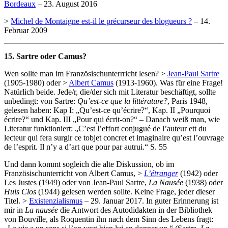
Bordeaux
– 23. August 2016
>
Michel de Montaigne est-il le précurseur des blogueurs ?
– 14.
Februar 2009
15. Sartre oder Camus?
Wen sollte man im Französischunterrricht lesen? >
Jean-Paul Sartre
(1905-1980) oder >
Albert Camus
(1913-1960). Was für eine Frage!
Natürlich beide. Jede/r, die/der sich mit Literatur beschäftigt, sollte
unbedingt: von Sartre:
Qu’est-ce que la littérature?
, Paris 1948,
gelesen haben: Kap I: „Qu’est-ce qu’écrire?“, Kap. II „Pourquoi
écrire?“ und Kap. III „Pour qui écrit-on?“ – Danach weiß man, wie
Literatur funktioniert: „C’est l’effort conjugué de l’auteur ett du
lecteur qui fera surgir ce tobjet concret et imaginaire qu’est l’ouvrage
de l’esprit. Il n’y a d’art que pour par autrui.“ S. 55
Und dann kommt sogleich die alte Diskussion, ob im
Französischunterricht von Albert Camus, >
L’étranger
(1942) oder
Les Justes (1949) oder von Jean-Paul Sartre,
La Nausée
(1938) oder
Huis Clos
(1944) gelesen werden sollte. Keine Frage, jeder dieser
Titel. >
Existenzialismus
– 29. Januar 2017. In guter Erinnerung ist
mir in
La nausée
die Antwort des Autodidakten in der Bibliothek
von Bouville, als Roquentin ihn nach dem Sinn des Lebens fragt: