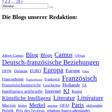
1
2
3
…
79
»
Suche
nach:
Die Blogs unserer Redaktion:
Blog
Camus
Blogs
Albert Camus
CNNum
Deutsch-französische Beziehungen
Europa
Europe
EURO
DFJW
Didaktik
Fotos
Französisch
Francophonie
Frankreich
Frankophonie
Hollande
Französischunterricht
IA
Geschichte
KI
Internet
Intelligence artificielle
Kunst
Literatur
Littérature
Künstliche Intelligenz
Paris
Merkel
Macron
OFAJ
philosophie
Medien
musique
Politik
Prix des lycéens
relations franco-allemandes