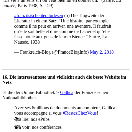
„La vie a un sens si l’on veut bien lui en donner un.“ (Sartre,
La
nausée
, Paris 1938, S. 159)
#französischeliteraturlesen
(5) Die Tragweite der
Literatur in einem Satz: "Une histoire, par exemple,
comme il ne peut en arriver, une aventure. Il faudrait
qu’elle soit belle et dure comme de l’acier et qu’elle
fasse honte aux gens de leur existence." Sartre, La
Nausée, 1938
— Frankreich-Blog (@FranceBlogInfo)
May 2, 2018
16. Die interessanteste und vielleicht auch die beste Website im
Netz
ist die der Online-Bibliothek >
Gallica
der Französischen
Nationalbibliothek.
Avec ses 6millions de documents au compteur, Gallica
vous accompagne si vous
#RestezChezVous
!
📚à lire: nos ePubs
📽️à voir: nos conférences