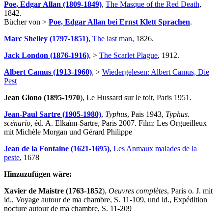
Poe, Edgar Allan (1809-1849)
,
The Masque of the Red Death
,
1842.
Bücher von >
Poe, Edgar Allan bei Ernst Klett Sprachen
.
Marc Shelley (1797-1851)
,
The last man
, 1826.
Jack London (1876-1916)
, >
The Scarlet Plague
, 1912.
Albert Camus (1913-1960)
, >
Wiedergelesen: Albert Camus, Die
Pest
Jean Giono (1895-1970
), Le Hussard sur le toit, Paris 1951.
Jean-Paul Sartre (1905-1980)
,
Typhus
, Pais 1943,
Typhus.
scénario
, éd. A. Elkaïm-Sartre, Paris 2007. Film: Les Orgueilleux
mit Michèle Morgan und Gérard Philippe
Jean de la Fontaine (1621-1695)
,
Les Anmaux malades de la
peste
, 1678
Hinzuzufügen wäre:
Xavier de Maistre (1763-1852
),
Oeuvres complètes
, Paris o. J. mit
id., Voyage autour de ma chambre, S. 11-109, und id., Expédition
nocture autour de ma chambre, S. 11-209