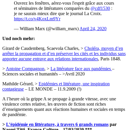
Ouvrez les fenêtres, aérez-vous l'esprit grâce aux cours
et séminaires de littératures comparées du
@cdf1530
:
je ne saurais mieux dire que le journal La Croix.
https://t.co/v4KoxLm9Yr
— William Marx (@william_marx)
April 24, 2020
Und noch mehr:
Girard de Caudemberg, Scaevola Charles, >
Choléra, moyen d’en
arrêter la propagation et d’en préserver les cités et les individus sans
apporter aucune entrave aux relations internationales
, Paris 1848.
>
Antoine Compagnon
, >
La littérature face aux pandémies
–
Sciences sociales et humanités – >Avril 2020
Mathilde Gérard, >
Epidémies et littérature, une inspiration
contagieuse
– LE MONDE – 11.9.2009 (!)
A l’heure où la grippe A se propage à grande vitesse, avec une
virulence certes relative, les œuvres de fiction sont riches
d’enseignements quant aux réactions humaines et sociales en temps
de pandémie.
>
L’épidémie en littérature, à travers 6 grands romans
par
Naomi Titti- France-Culture – 17/03/2020 ***