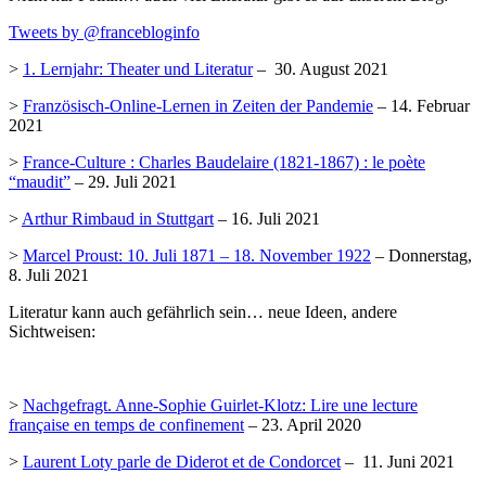
Tweets by @francebloginfo
>
1. Lernjahr: Theater und Literatur
– 30. August 2021
>
Französisch-Online-Lernen in Zeiten der Pandemie
– 14. Februar
2021
>
France-Culture : Charles Baudelaire (1821-1867) : le poète
“maudit”
– 29. Juli 2021
>
Arthur Rimbaud in Stuttgart
– 16. Juli 2021
>
Marcel Proust: 10. Juli 1871 – 18. November 1922
– Donnerstag,
8. Juli 2021
Literatur kann auch gefährlich sein… neue Ideen, andere
Sichtweisen:
>
Nachgefragt. Anne-Sophie Guirlet-Klotz: Lire une lecture
française en temps de confinement
– 23. April 2020
>
Laurent Loty parle de Diderot et de Condorcet
– 11. Juni 2021