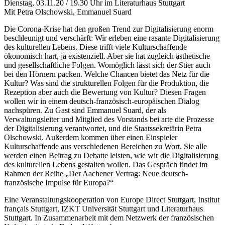
Dienstag, 03.11.20 / 19.30 Uhr im Literaturhaus Stuttgart
Mit Petra Olschowski, Emmanuel Suard
Die Corona-Krise hat den großen Trend zur Digitalisierung enorm
beschleunigt und verschärft: Wir erleben eine rasante Digitalisierung
des kulturellen Lebens. Diese trifft viele Kulturschaffende
ökonomisch hart, ja existenziell. Aber sie hat zugleich ästhetische
und gesellschaftliche Folgen. Womöglich lässt sich der Stier auch
bei den Hörnern packen. Welche Chancen bietet das Netz für die
Kultur? Was sind die strukturellen Folgen für die Produktion, die
Rezeption aber auch die Bewertung von Kultur? Diesen Fragen
wollen wir in einem deutsch-französisch-europäischen Dialog
nachspüren. Zu Gast sind Emmanuel Suard, der als
Verwaltungsleiter und Mitglied des Vorstands bei arte die Prozesse
der Digitalisierung verantwortet, und die Staatssekretärin Petra
Olschowski. Außerdem kommen über einen Einspieler
Kulturschaffende aus verschiedenen Bereichen zu Wort. Sie alle
werden einen Beitrag zu Debatte leisten, wie wir die Digitalisierung
des kulturellen Lebens gestalten wollen. Das Gespräch findet im
Rahmen der Reihe „Der Aachener Vertrag: Neue deutsch-
französische Impulse für Europa?“
Eine Veranstaltungskooperation von Europe Direct Stuttgart, Institut
français Stuttgart, IZKT Universität Stuttgart und Literaturhaus
Stuttgart. In Zusammenarbeit mit dem Netzwerk der französischen