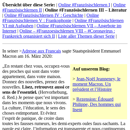
Übersicht über diese Serie:
|
Online #Französischlernen I
|
Online
#Französischlernen II
|
Online #Französischlernen III – Literatur
|
Online #Französischlernen IV : Geschichte
|
Online
#Französischlernen V : Frankophonie
|
Online #Französischlernen
VI mit Aufgaben
|
Online #Französischlernen VII – Angebote im
Internet
|
Online – #Franzoesischlernen VIII – #Coronavirus :
Frankreich organisiert sich II
|
Liste aller Themen dieser Serie
|
In seiner >
Adresse aux Français
sagte Staatspräsident Emmanuel
Macron am 16. März 2020:
„En restant chez vous, occupez-vous
Auf unserem Blog:
des proches qui sont dans votre
appartement, dans votre maison.
>
Jean-Noël Jeanneney, le
Donnez des nouvelles, prenez des
moment Macron. Un
nouvelles.
Lisez, retrouvez aussi ce
président et l’Histoire
sens de l’essentiel.
(Hervorhebung,
d. Red.) Je pense quec’est important
>
Rezension: Édouard
dans les moments que nous vivons.
Philippe, Des hommes qui
La culture, l’éducation, le sens des
lisent
choses estimportant. Et évitez
l’esprit de panique, de croire dans
toutes les fausses rumeurs, les demi-experts oules faux-sachants. La
parole est claire, l’information est transparente et nous continuerons