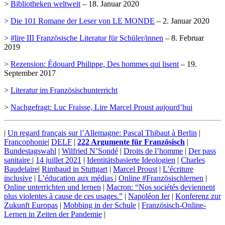
>
Bibliotheken weltweit
– 18. Januar 2020
>
Die 101 Romane der Leser von LE MONDE
– 2. Januar 2020
>
#lire III Französische Literatur für Schüler/innen
– 8. Februar
2019
>
Rezension: Édouard Philippe, Des hommes qui lisent
– 19.
September 2017
>
Literatur im Französischunterricht
>
Nachgefragt: Luc Fraisse, Lire Marcel Proust aujourd’hui
|
Un regard français sur l’Allemagne: Pascal Thibaut à Berlin
|
Francophonie
|
DELF
|
222 Argumente für Französisch
|
Bundestagswahl
|
Wilfried N’Sondé
|
Droits de l’homme
|
Der pass
sanitaire
|
14 juillet 2021
|
Identitätsbasierte Ideologien
|
Charles
Baudelaire
|
Rimbaud in Stuttgart
|
Marcel Proust
|
L’écriture
inclusive
|
L’éducation aux médias
|
Online #Französischlernen
|
Online unterrichten und lernen
|
Macron: “Nos sociétés deviennent
plus violentes à cause de ces usages.”
|
Napoléon Ier
|
Konferenz zur
Zukunft Europas
|
Mobbing in der Schule
|
Französisch-Online-
Lernen in Zeiten der Pandemie
|