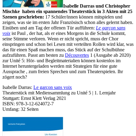
Isabelle Darras und Christopher
Mischke haben ein spannendes Theaterstück in 3 Akten mit 25
Szenen geschrieben:
17 Schüler/innen können mitspielen und
zeigen, was sie im ersten Jahr Französisch schon alles gelernt haben.
Einüben und am Tag der offenen Tür aufführen:
Le garçon sans
voix
ist Paul , der hat, als er eines Morgens in die Schule kommt,
seine Stimme verloren. Wenn er nicht spricht, muss der Chor
einspringen und schon bei Lesen mit verteilten Rollen wird klar, was
das für einen Spaß machen muss, das Stück auf der Schulbühne
aufzuführen. Passt am besten zu
Découvertes
1 (Ausgabe ab 2020)
zur Unité 5: Hör- und Begleitmaterialien können kostenlos im
Internet heruntergeladen werden mit Strategien für eine gute
Aussprache , zum freien Sprechen und zum Theaterspielen. Ihr
zögert noch?
Isabelle Darras:
Le garçon sans voix
Theaterstück mit Mediensammlung zu Unité 5 | 1. Lernjahr
Stuttgart: Ernst Klett Verlag 2021
ISBN: 978-3-12-624072-7
Umfang: 32 Seiten