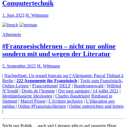
Computertechnik
1. Juni 2023
H. Wittmann
Allgemein
#Franzoesischlernen – nicht nur online
sondern mit und wegen der Literatur
5. September 2021
H. Wittmann
|
Nachgefragt. Un regard français sur l’Allemagne: Pascal Thibaut à
Berlin
|
222 Argumente für Französisch
|
Tools zum Französisch-
Online-Lernen
| |
Francophonie
|
DELF
|
Bundestagswahl
|
Wilfried
N’Sondé
|
Droits de l’homme
|
Der pass sanitaire
|
14 juillet 2021
|
Identitätsbasierte Ideologien
|
Charles Baudelaire
|
Rimbaud in
Stuttgart
|
Marcel Proust
|
L’écriture inclusive
|
L’éducation aux
médias
|
Online #Französischlernen
|
Online unterrichten und lernen
|
Nicht nur Politik… auch viel Literatur gibt es auf unserem Blog: