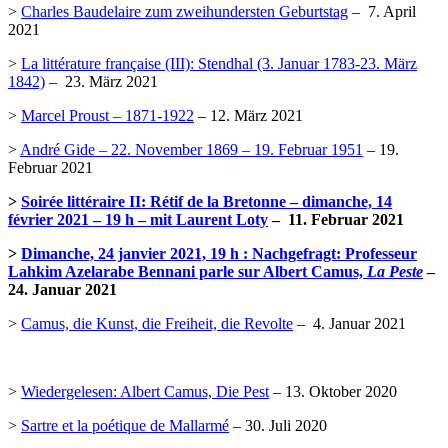
>
Charles Baudelaire zum zweihundersten Geburtstag
– 7. April
2021
>
La littérature française (III): Stendhal (3. Januar 1783-23. März
1842)
– 23. März 2021
>
Marcel Proust – 1871-1922
– 12. März 2021
>
André Gide – 22. November 1869 – 19. Februar 1951
– 19.
Februar 2021
>
Soirée littéraire II: Rétif de la Bretonne – dimanche, 14
février 2021 – 19 h – mit Laurent Loty
– 11. Februar 2021
>
Dimanche, 24 janvier 2021, 19 h : Nachgefragt: Professeur
Lahkim Azelarabe Bennani parle sur Albert Camus,
La Peste
–
24. Januar 2021
>
Camus, die Kunst, die Freiheit, die Revolte
– 4. Januar 2021
>
Wiedergelesen: Albert Camus, Die Pest
– 13. Oktober 2020
>
Sartre et la poétique de Mallarmé
– 30. Juli 2020