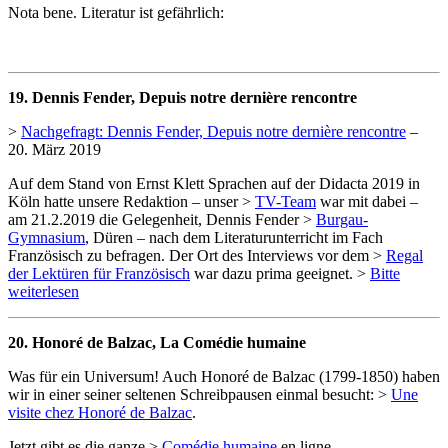
Nota bene. Literatur ist gefährlich:
19. Dennis Fender, Depuis notre dernière rencontre
>
Nachgefragt: Dennis Fender, Depuis notre dernière rencontre
–
20. März 2019
Auf dem Stand von Ernst Klett Sprachen auf der Didacta 2019 in
Köln hatte unsere Redaktion – unser >
TV-Team
war mit dabei –
am 21.2.2019 die Gelegenheit, Dennis Fender >
Burgau-
Gymnasium
, Düren – nach dem Literaturunterricht im Fach
Französisch zu befragen. Der Ort des Interviews vor dem >
Regal
der Lektüren für Französisch
war dazu prima geeignet. >
Bitte
weiterlesen
20. Honoré de Balzac, La Comédie humaine
Was für ein Universum! Auch Honoré de Balzac (1799-1850) haben
wir in einer seiner seltenen Schreibpausen einmal besucht: >
Une
visite chez Honoré de Balzac
.
Jetzt gibt es die ganze >
Comédie humaine
en ligne.