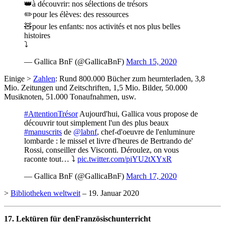
👑à découvrir: nos sélections de trésors
✏️pour les élèves: des ressources
🧸pour les enfants: nos activités et nos plus belles
histoires
⤵️
— Gallica BnF (@GallicaBnF)
March 15, 2020
Einige >
Zahlen
: Rund 800.000 Bücher zum heurnterladen, 3,8
Mio. Zeitungen und Zeitschriften, 1,5 Mio. Bilder, 50.000
Musiknoten, 51.000 Tonaufnahmen, usw.
#AttentionTrésor
Aujourd'hui, Gallica vous propose de
découvrir tout simplement l'un des plus beaux
#manuscrits
de
@labnf
, chef-d'oeuvre de l'enluminure
lombarde : le missel et livre d'heures de Bertrando de'
Rossi, conseiller des Visconti. Déroulez, on vous
raconte tout… ⤵️
pic.twitter.com/piYU2tXYxR
— Gallica BnF (@GallicaBnF)
March 17, 2020
>
Bibliotheken weltweit
– 19. Januar 2020
17. Lektüren für denFranzösischunterricht