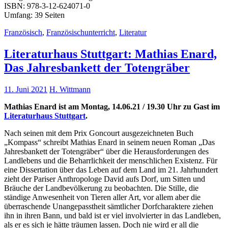
ISBN: 978-3-12-624071-0
Umfang: 39 Seiten
Französisch
,
Französischunterricht
,
Literatur
Literaturhaus Stuttgart: Mathias Enard,
Das Jahresbankett der Totengräber
11. Juni 2021
H. Wittmann
Mathias Enard ist am Montag, 14.06.21 / 19.30 Uhr zu Gast im
Literaturhaus Stuttgart
.
Nach seinen mit dem Prix Goncourt ausgezeichneten Buch
„Kompass“ schreibt Mathias Enard in seinem neuen Roman „Das
Jahresbankett der Totengräber“ über die Herausforderungen des
Landlebens und die Beharrlichkeit der menschlichen Existenz. Für
eine Dissertation über das Leben auf dem Land im 21. Jahrhundert
zieht der Pariser Anthropologe David aufs Dorf, um Sitten und
Bräuche der Landbevölkerung zu beobachten. Die Stille, die
ständige Anwesenheit von Tieren aller Art, vor allem aber die
überraschende Unangepasstheit sämtlicher Dorfcharaktere ziehen
ihn in ihren Bann, und bald ist er viel involvierter in das Landleben,
als er es sich je hätte träumen lassen. Doch nie wird er all die