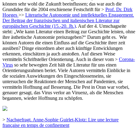
können sehr wohl die Zukunft beeinflussen; das war auch die
Grundidee für die 2004 erschienene Festschrift für >
Prof. Dr. Dirk
Hoeges
>>
Literarische Autonomie und intellektuelles Engagement.
Der Beitrag der französischen und italienischen Literatur zur
europäischen Geschichte (15.-20. Jh.)
. Auf der 4. Umschagseite
steht: „Wie kann Literatur einen Beitrag zur Geschichte leisten, ohne
ihre ästhetische Autonomie preiszugeben?“ Darum geht es. Wie
können Autoren die einen Einfluss auf die Geschichte ihrer zeit
ausüben? Dinge einordnen aber auch künftige Entwicklungen
erkennen, einschätzen ja auch anstoßen. Auf diesen Weise
vermitteln Schriftsteller Orientierung. Auch in dieser vom >
Corona-
Virus
so sehr bewegten Zeit hält die Literatur für uns einen
Orientierungsrahmen beriet. Viele Autoren vermitteln Einblicke in
die sozialen Auswirkungen des Eingeschlossenseins, sie
untersuchen die Reaktionen der Menschen auf Pandemien, sie
vermitteln Hoffnung auf Besserung. Die Pest in Oran war vorbei,
genauer gesagt, das Virus verlor an Viruenz, als die Menschen
begannen, wieder Hoffnung zu schöpfen.
>
Nachgefragt. Anne-Sophie Guirlet-Klotz: Lire une lecture
française en temps de confinement