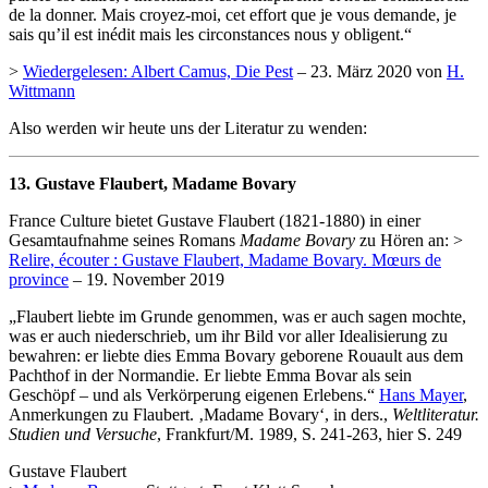
de la donner. Mais croyez-moi, cet effort que je vous demande, je
sais qu’il est inédit mais les circonstances nous y obligent.“
>
Wiedergelesen: Albert Camus, Die Pest
– 23. März 2020 von
H.
Wittmann
Also werden wir heute uns der Literatur zu wenden:
13. Gustave Flaubert, Madame Bovary
France Culture bietet Gustave Flaubert (1821-1880) in einer
Gesamtaufnahme seines Romans
Madame Bovary
zu Hören an: >
Relire, écouter : Gustave Flaubert, Madame Bovary. Mœurs de
province
– 19. November 2019
„Flaubert liebte im Grunde genommen, was er auch sagen mochte,
was er auch niederschrieb, um ihr Bild vor aller Idealisierung zu
bewahren: er liebte dies Emma Bovary geborene Rouault aus dem
Pachthof in der Normandie. Er liebte Emma Bovar als sein
Geschöpf – und als Verkörperung eigenen Erlebens.“
Hans Mayer
,
Anmerkungen zu Flaubert. ‚Madame Bovary‘, in ders.,
Weltliteratur.
Studien und Versuche
, Frankfurt/M. 1989, S. 241-263, hier S. 249
Gustave Flaubert