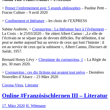
>
Penser l’enfermement avec 5 grands philosophes
– Pauline Petit –
Fracne Culture – 9 avril 2020
>
Confinement et littérature
– les choix de l’EXPRESS
Sabine Audrerie, >
Coronavirus : La littérature face à l’événement
–
La Croix – le 25/03/2020 – Sie zitiert Albert Camus : „Le rôle de
l’écrivain ne se sépare pas de devoirs difficiles. Par définition, il ne
peut se mettre aujourd’hui au service de ceux qui font l’histoire : il
est au service de ceux qui la subissent », Albert Camus,
Discours de
Suède
, 1957.
Bernard Henry Lévy >
Chronique du coronavirus, 1
– La Règle du
jeu, 30 mars 2020.
>
Coronavirus : ces dix fictions qui avaient tout prévu
– Dernières
Nouvelles d’Alsace – 23 März 2020
Corona-Virus
,
Literatur
Online #Französischlernen III – Literatur
17. März 2020
H. Wittmann