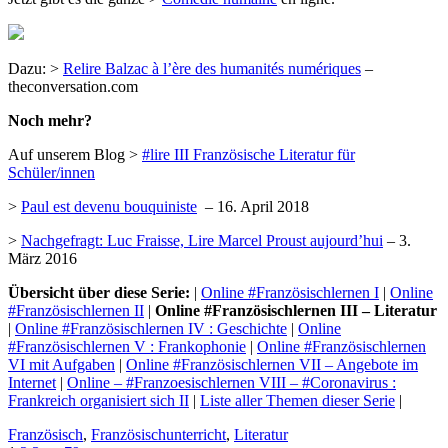
Dazu: >
Relire Balzac à l’ère des humanités numériques
–
theconversation.com
Noch mehr?
Auf unserem Blog >
#lire III Französische Literatur für
Schüler/innen
>
Paul est devenu bouquiniste
– 16. April 2018
>
Nachgefragt: Luc Fraisse, Lire Marcel Proust aujourd’hui
– 3.
März 2016
Übersicht über diese Serie:
|
Online #Französischlernen I
|
Online
#Französischlernen II
|
Online #Französischlernen III – Literatur
|
Online #Französischlernen IV : Geschichte
|
Online
#Französischlernen V : Frankophonie
|
Online #Französischlernen
VI mit Aufgaben
|
Online #Französischlernen VII – Angebote im
Internet
|
Online – #Franzoesischlernen VIII – #Coronavirus :
Frankreich organisiert sich II
|
Liste aller Themen dieser Serie
|
Französisch
,
Französischunterricht
,
Literatur