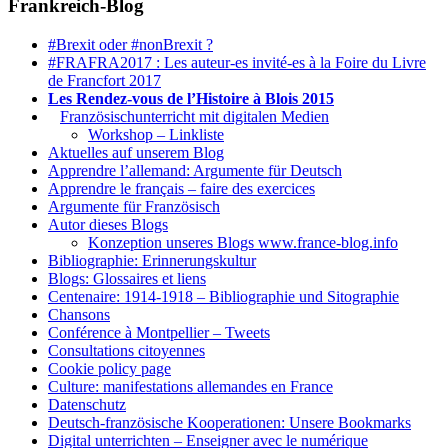
Frankreich-Blog
#Brexit oder #nonBrexit ?
#FRAFRA2017 : Les auteur-es invité-es à la Foire du Livre
de Francfort 2017
Les Rendez-vous de l’Histoire à Blois 2015
1.
Französischunterricht mit digitalen Medien
Workshop – Linkliste
Aktuelles auf unserem Blog
Apprendre l’allemand: Argumente für Deutsch
Apprendre le français – faire des exercices
Argumente für Französisch
Autor dieses Blogs
Konzeption unseres Blogs www.france-blog.info
Bibliographie: Erinnerungskultur
Blogs: Glossaires et liens
Centenaire: 1914-1918 – Bibliographie und Sitographie
Chansons
Conférence à Montpellier – Tweets
Consultations citoyennes
Cookie policy page
Culture: manifestations allemandes en France
Datenschutz
Deutsch-französische Kooperationen: Unsere Bookmarks
Digital unterrichten – Enseigner avec le numérique