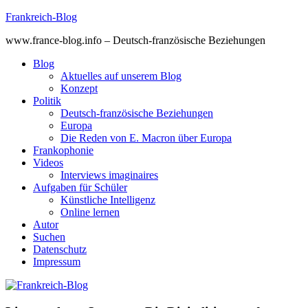
Skip
Frankreich-Blog
to
www.france-blog.info – Deutsch-französische Beziehungen
content
Blog
Aktuelles auf unserem Blog
Konzept
Politik
Deutsch-französische Beziehungen
Europa
Die Reden von E. Macron über Europa
Frankophonie
Videos
Interviews imaginaires
Aufgaben für Schüler
Künstliche Intelligenz
Online lernen
Autor
Suchen
Datenschutz
Impressum