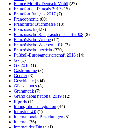
France Mobil / Deutsch Mobil
(27)
Francfort en français 2017
(15)
Francfort français 2017
(7)
Francophonie
(80)
Frankfurter Buchmesse
(13)
Französisch
(427)
Französische Ratspräsidentschaft 2008
(8)
Französische Woche
(17)
Französische Wochen 2018
(2)
Französischunterricht
(330)
Fußball-Europameisterschaft 2016
(14)
G7
(1)
G7 2018
(1)
Gastronomie
(3)
Gender
(3)
Geschichte
(304)
Gilets jaunes
(8)
Grammatik
(7)
Grand débat national 2019
(12)
IFprofs
(1)
Immigration-intégration
(34)
Industrie 4.0
(1)
Internationale Beziehungen
(5)
Internet
(36)
Internet der Dinge
(1)