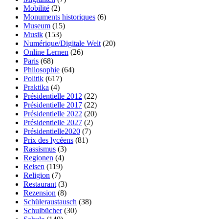
Mobilité
(2)
Monuments historiques
(6)
Museum
(15)
Musik
(153)
Numérique/Digitale Welt
(20)
Online Lernen
(26)
Paris
(68)
Philosophie
(64)
Politik
(617)
Praktika
(4)
Présidentielle 2012
(22)
Présidentielle 2017
(22)
Présidentielle 2022
(20)
Présidentielle 2027
(2)
Présidentielle2020
(7)
Prix des lycéens
(81)
Rassismus
(3)
Regionen
(4)
Reisen
(119)
Religion
(7)
Restaurant
(3)
Rezension
(8)
Schüleraustausch
(38)
Schulbücher
(30)