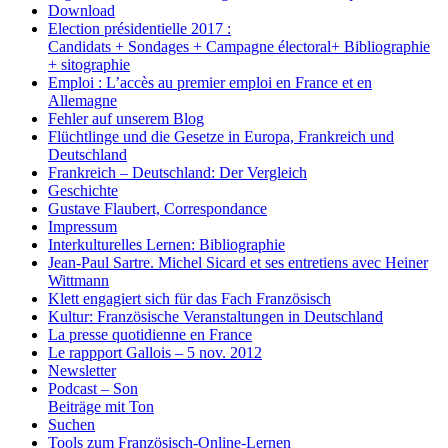
Download
Election présidentielle 2017 :
Candidats + Sondages + Campagne électoral+ Bibliographie
+ sitographie
Emploi : L’accès au premier emploi en France et en
Allemagne
Fehler auf unserem Blog
Flüchtlinge und die Gesetze in Europa, Frankreich und
Deutschland
Frankreich – Deutschland: Der Vergleich
Geschichte
Gustave Flaubert, Correspondance
Impressum
Interkulturelles Lernen: Bibliographie
Jean-Paul Sartre. Michel Sicard et ses entretiens avec Heiner
Wittmann
Klett engagiert sich für das Fach Französisch
Kultur: Französische Veranstaltungen in Deutschland
La presse quotidienne en France
Le rappport Gallois – 5 nov. 2012
Newsletter
Podcast – Son
Beiträge mit Ton
Suchen
Tools zum Französisch-Online-Lernen