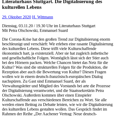
Literaturhaus Stuttgart. Die Digitalisierung des
kulturellen Lebens
29. Oktober 2020
H. Wittmann
Dienstag, 03.11.20 / 19.30 Uhr im Literaturhaus Stuttgart
Mit Petra Olschowski, Emmanuel Suard
Die Corona-Krise hat den großen Trend zur Digitalisierung enorm
beschleunigt und verschärft: Wir erleben eine rasante Digitalisierung
des kulturellen Lebens. Diese trifft viele Kulturschaffende
ökonomisch hart, ja existenziell. Aber sie hat zugleich ästhetische
und gesellschaftliche Folgen. Womöglich lässt sich der Stier auch
bei den Hörnern packen. Welche Chancen bietet das Netz für die
Kultur? Was sind die strukturellen Folgen für die Produktion, die
Rezeption aber auch die Bewertung von Kultur? Diesen Fragen
wollen wir in einem deutsch-französisch-europäischen Dialog
nachspüren. Zu Gast sind Emmanuel Suard, der als
Verwaltungsleiter und Mitglied des Vorstands bei arte die Prozesse
der Digitalisierung verantwortet, und die Staatssekretärin Petra
Olschowski. Außerdem kommen über einen Einspieler
Kulturschaffende aus verschiedenen Bereichen zu Wort. Sie alle
werden einen Beitrag zu Debatte leisten, wie wir die Digitalisierung
des kulturellen Lebens gestalten wollen. Das Gespräch findet im
Rahmen der Reihe „Der Aachener Vertrag: Neue deutsch-