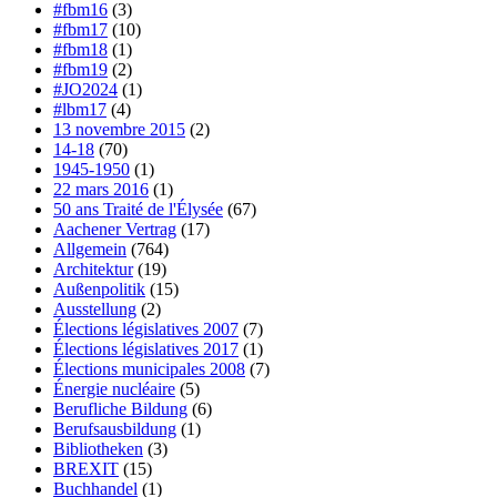
#fbm16
(3)
#fbm17
(10)
#fbm18
(1)
#fbm19
(2)
#JO2024
(1)
#lbm17
(4)
13 novembre 2015
(2)
14-18
(70)
1945-1950
(1)
22 mars 2016
(1)
50 ans Traité de l'Élysée
(67)
Aachener Vertrag
(17)
Allgemein
(764)
Architektur
(19)
Außenpolitik
(15)
Ausstellung
(2)
Élections législatives 2007
(7)
Élections législatives 2017
(1)
Élections municipales 2008
(7)
Énergie nucléaire
(5)
Berufliche Bildung
(6)
Berufsausbildung
(1)
Bibliotheken
(3)
BREXIT
(15)
Buchhandel
(1)