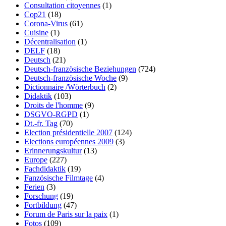
Consultation citoyennes
(1)
Cop21
(18)
Corona-Virus
(61)
Cuisine
(1)
Décentralisation
(1)
DELF
(18)
Deutsch
(21)
Deutsch-französische Beziehungen
(724)
Deutsch-französische Woche
(9)
Dictionnaire /Wörterbuch
(2)
Didaktik
(103)
Droits de l'homme
(9)
DSGVO-RGPD
(1)
Dt.-fr. Tag
(70)
Election présidentielle 2007
(124)
Elections européennes 2009
(3)
Erinnerungskultur
(13)
Europe
(227)
Fachdidaktik
(19)
Fanzösische Filmtage
(4)
Ferien
(3)
Forschung
(19)
Fortbildung
(47)
Forum de Paris sur la paix
(1)
Fotos
(109)