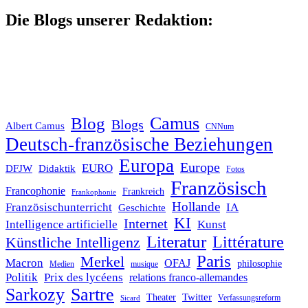
nach:
Die Blogs unserer Redaktion:
Blog
Camus
Blogs
Albert Camus
CNNum
Deutsch-französische Beziehungen
Europa
Europe
EURO
DFJW
Didaktik
Fotos
Französisch
Francophonie
Frankreich
Frankophonie
Hollande
Französischunterricht
IA
Geschichte
KI
Internet
Intelligence artificielle
Kunst
Literatur
Littérature
Künstliche Intelligenz
Paris
Merkel
Macron
OFAJ
philosophie
Medien
musique
Politik
Prix des lycéens
relations franco-allemandes
Sarkozy
Sartre
Twitter
Theater
Verfassungsreform
Sicard