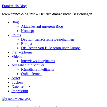
Skip
Frankreich-Blog
to
www.france-blog.info – Deutsch-französische Beziehungen
content
Blog
Aktuelles auf unserem Blog
Konzept
Politik
Deutsch-französische Beziehungen
Europa
Die Reden von E. Macron über Europa
Frankophonie
Videos
Interviews imaginaires
Aufgaben für Schüler
Künstliche Intelligenz
Online lernen
Autor
Suchen
Datenschutz
Impressum