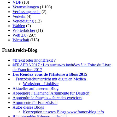
VDF
(10)
Veranstaltungen
(1.103)
Verfassungsrecht
(2)
Verkehr
(4)
Verteidigung
(12)
Wahlen
(2)
Wörterbücher
(11)
Web 2.0
(297)
Wirtschaft
(118)
Frankreich-Blog
#Brexit oder #nonBrexit ?
#FRAFRA2017 : Les auteur-es invité-es à la Foire du Livre
de Francfort 2017
Les Rendez-vous de l’Histoire à Blois 2015
1.
Französischunterricht mit digitalen Medien
Workshop – Linkliste
Aktuelles auf unserem Blog
Apprendre l’allemand: Argumente für Deutsch
Apprendre le français – faire des exercices
Argumente für Französisch
Autor dieses Blogs
Konzeption unseres Blogs www.france-blog.info
Bibliographie: Erinnerungskultur