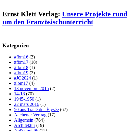
Ernst Klett Verlag:
Unsere Projekte rund
um den Französischunterricht
Kategorien
#fbm16
(3)
#fbm17
(10)
#fbm18
(1)
#fbm19
(2)
#JO2024
(1)
#lbm17
(4)
13 novembre 2015
(2)
14-18
(70)
1945-1950
(1)
22 mars 2016
(1)
50 ans Traité de l'Élysée
(67)
Aachener Vertrag
(17)
Allgemein
(764)
Architektur
(19)
Außenpolitik
(15)