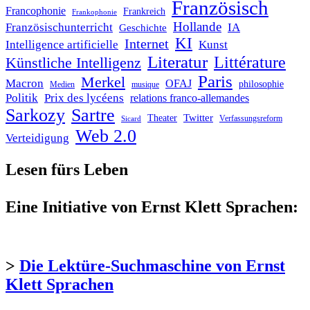
Französisch
Francophonie
Frankreich
Frankophonie
Hollande
Französischunterricht
IA
Geschichte
KI
Internet
Intelligence artificielle
Kunst
Literatur
Littérature
Künstliche Intelligenz
Paris
Merkel
Macron
OFAJ
philosophie
Medien
musique
Politik
Prix des lycéens
relations franco-allemandes
Sarkozy
Sartre
Twitter
Theater
Verfassungsreform
Sicard
Web 2.0
Verteidigung
Lesen fürs Leben
Eine Initiative von Ernst Klett Sprachen:
>
Die Lektüre-Suchmaschine von Ernst
Klett Sprachen