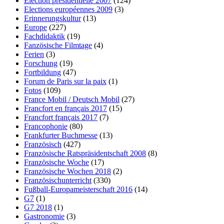
Election présidentielle 2007
(124)
Elections européennes 2009
(3)
Erinnerungskultur
(13)
Europe
(227)
Fachdidaktik
(19)
Fanzösische Filmtage
(4)
Ferien
(3)
Forschung
(19)
Fortbildung
(47)
Forum de Paris sur la paix
(1)
Fotos
(109)
France Mobil / Deutsch Mobil
(27)
Francfort en français 2017
(15)
Francfort français 2017
(7)
Francophonie
(80)
Frankfurter Buchmesse
(13)
Französisch
(427)
Französische Ratspräsidentschaft 2008
(8)
Französische Woche
(17)
Französische Wochen 2018
(2)
Französischunterricht
(330)
Fußball-Europameisterschaft 2016
(14)
G7
(1)
G7 2018
(1)
Gastronomie
(3)