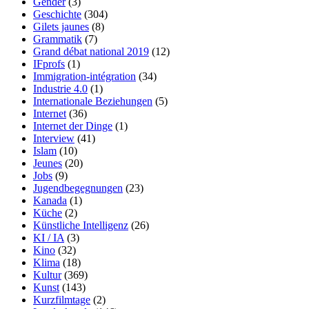
Gender
(3)
Geschichte
(304)
Gilets jaunes
(8)
Grammatik
(7)
Grand débat national 2019
(12)
IFprofs
(1)
Immigration-intégration
(34)
Industrie 4.0
(1)
Internationale Beziehungen
(5)
Internet
(36)
Internet der Dinge
(1)
Interview
(41)
Islam
(10)
Jeunes
(20)
Jobs
(9)
Jugendbegegnungen
(23)
Kanada
(1)
Küche
(2)
Künstliche Intelligenz
(26)
KI / IA
(3)
Kino
(32)
Klima
(18)
Kultur
(369)
Kunst
(143)
Kurzfilmtage
(2)