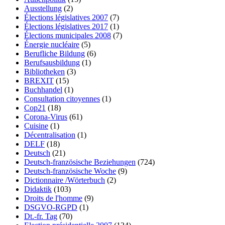
Ausstellung
(2)
Élections législatives 2007
(7)
Élections législatives 2017
(1)
Élections municipales 2008
(7)
Énergie nucléaire
(5)
Berufliche Bildung
(6)
Berufsausbildung
(1)
Bibliotheken
(3)
BREXIT
(15)
Buchhandel
(1)
Consultation citoyennes
(1)
Cop21
(18)
Corona-Virus
(61)
Cuisine
(1)
Décentralisation
(1)
DELF
(18)
Deutsch
(21)
Deutsch-französische Beziehungen
(724)
Deutsch-französische Woche
(9)
Dictionnaire /Wörterbuch
(2)
Didaktik
(103)
Droits de l'homme
(9)
DSGVO-RGPD
(1)
Dt.-fr. Tag
(70)