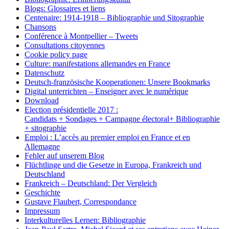
Blogs: Glossaires et liens
Centenaire: 1914-1918 – Bibliographie und Sitographie
Chansons
Conférence à Montpellier – Tweets
Consultations citoyennes
Cookie policy page
Culture: manifestations allemandes en France
Datenschutz
Deutsch-französische Kooperationen: Unsere Bookmarks
Digital unterrichten – Enseigner avec le numérique
Download
Election présidentielle 2017 :
Candidats + Sondages + Campagne électoral+ Bibliographie
+ sitographie
Emploi : L’accès au premier emploi en France et en
Allemagne
Fehler auf unserem Blog
Flüchtlinge und die Gesetze in Europa, Frankreich und
Deutschland
Frankreich – Deutschland: Der Vergleich
Geschichte
Gustave Flaubert, Correspondance
Impressum
Interkulturelles Lernen: Bibliographie