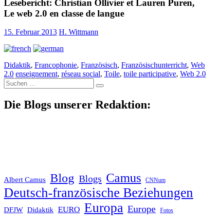
Lesebericht: Christian Ollivier et Lauren Puren,
Le web 2.0 en classe de langue
15. Februar 2013
H. Wittmann
Didaktik
,
Francophonie
,
Französisch
,
Französischunterricht
,
Web
2.0
enseignement
,
réseau social
,
Toile
,
toile participative
,
Web 2.0
Suche
nach:
Die Blogs unserer Redaktion:
Blog
Camus
Blogs
Albert Camus
CNNum
Deutsch-französische Beziehungen
Europa
Europe
EURO
DFJW
Didaktik
Fotos