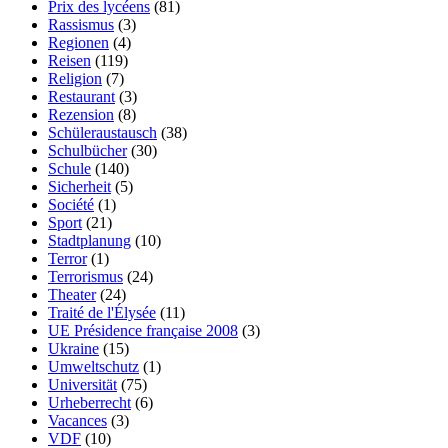
Prix des lycéens
(81)
Rassismus
(3)
Regionen
(4)
Reisen
(119)
Religion
(7)
Restaurant
(3)
Rezension
(8)
Schüleraustausch
(38)
Schulbücher
(30)
Schule
(140)
Sicherheit
(5)
Société
(1)
Sport
(21)
Stadtplanung
(10)
Terror
(1)
Terrorismus
(24)
Theater
(24)
Traité de l'Élysée
(11)
UE Présidence française 2008
(3)
Ukraine
(15)
Umweltschutz
(1)
Universität
(75)
Urheberrecht
(6)
Vacances
(3)
VDF
(10)