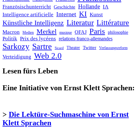
Hollande
Französischunterricht
IA
Geschichte
KI
Internet
Intelligence artificielle
Kunst
Literatur
Littérature
Künstliche Intelligenz
Paris
Merkel
Macron
OFAJ
philosophie
Medien
musique
Politik
Prix des lycéens
relations franco-allemandes
Sarkozy
Sartre
Twitter
Theater
Verfassungsreform
Sicard
Web 2.0
Verteidigung
Lesen fürs Leben
Eine Initiative von Ernst Klett Sprachen:
>
Die Lektüre-Suchmaschine von Ernst
Klett Sprachen