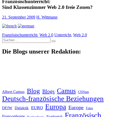
Französischunterricht:
Sind Klassenzimmer Web 2.0 freie Zonen?
21. September 2009
H. Wittmann
Französischunterricht
,
Web 2.0
Unterricht
,
Web 2.0
Suche
nach:
Die Blogs unserer Redaktion:
Blog
Camus
Blogs
Albert Camus
CNNum
Deutsch-französische Beziehungen
Europa
Europe
EURO
DFJW
Didaktik
Fotos
Französisch
Francophonie
Frankreich
Frankophonie