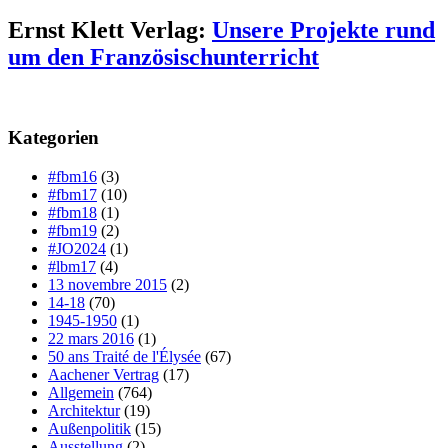
Ernst Klett Verlag:
Unsere Projekte rund
um den Französischunterricht
Kategorien
#fbm16
(3)
#fbm17
(10)
#fbm18
(1)
#fbm19
(2)
#JO2024
(1)
#lbm17
(4)
13 novembre 2015
(2)
14-18
(70)
1945-1950
(1)
22 mars 2016
(1)
50 ans Traité de l'Élysée
(67)
Aachener Vertrag
(17)
Allgemein
(764)
Architektur
(19)
Außenpolitik
(15)
Ausstellung
(2)