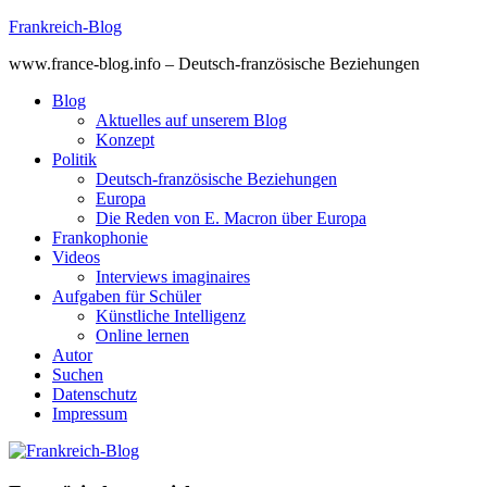
Skip
Frankreich-Blog
to
www.france-blog.info – Deutsch-französische Beziehungen
content
Blog
Aktuelles auf unserem Blog
Konzept
Politik
Deutsch-französische Beziehungen
Europa
Die Reden von E. Macron über Europa
Frankophonie
Videos
Interviews imaginaires
Aufgaben für Schüler
Künstliche Intelligenz
Online lernen
Autor
Suchen
Datenschutz
Impressum