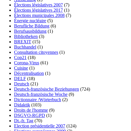
Élections législatives 2007
(7)
Élections législatives 2017
(1)
Élections municipales 2008
(7)
Énergie nucléaire
(5)
Berufliche Bildung
(6)
Berufsausbildung
(1)
Bibliotheken
(3)
BREXIT
(15)
Buchhandel
(1)
Consultation citoyennes
(1)
Cop21
(18)
Corona-Virus
(61)
Cuisine
(1)
Décentralisation
(1)
DELF
(18)
Deutsch
(21)
Deutsch-französische Beziehungen
(724)
Deutsch-französische Woche
(9)
Dictionnaire /Wörterbuch
(2)
Didaktik
(103)
Droits de l'homme
(9)
DSGVO-RGPD
(1)
Dt.-fr. Tag
(70)
Election présidentielle 2007
(124)