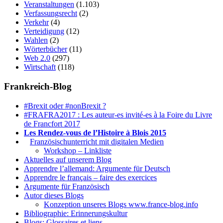
Veranstaltungen
(1.103)
Verfassungsrecht
(2)
Verkehr
(4)
Verteidigung
(12)
Wahlen
(2)
Wörterbücher
(11)
Web 2.0
(297)
Wirtschaft
(118)
Frankreich-Blog
#Brexit oder #nonBrexit ?
#FRAFRA2017 : Les auteur-es invité-es à la Foire du Livre
de Francfort 2017
Les Rendez-vous de l’Histoire à Blois 2015
1.
Französischunterricht mit digitalen Medien
Workshop – Linkliste
Aktuelles auf unserem Blog
Apprendre l’allemand: Argumente für Deutsch
Apprendre le français – faire des exercices
Argumente für Französisch
Autor dieses Blogs
Konzeption unseres Blogs www.france-blog.info
Bibliographie: Erinnerungskultur
Blogs: Glossaires et liens