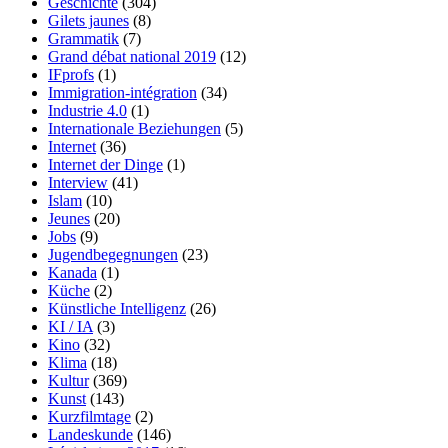
Geschichte
(304)
Gilets jaunes
(8)
Grammatik
(7)
Grand débat national 2019
(12)
IFprofs
(1)
Immigration-intégration
(34)
Industrie 4.0
(1)
Internationale Beziehungen
(5)
Internet
(36)
Internet der Dinge
(1)
Interview
(41)
Islam
(10)
Jeunes
(20)
Jobs
(9)
Jugendbegegnungen
(23)
Kanada
(1)
Küche
(2)
Künstliche Intelligenz
(26)
KI / IA
(3)
Kino
(32)
Klima
(18)
Kultur
(369)
Kunst
(143)
Kurzfilmtage
(2)
Landeskunde
(146)