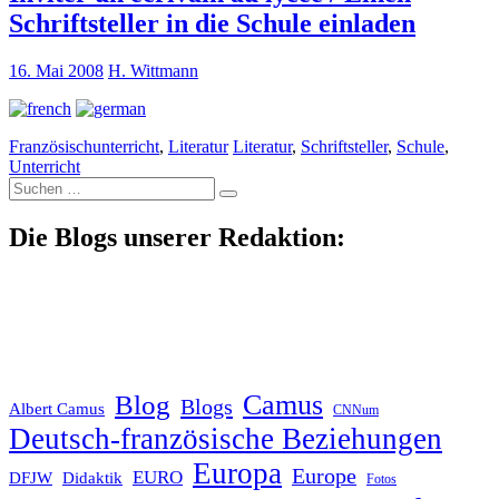
Schriftsteller in die Schule einladen
16. Mai 2008
H. Wittmann
Französischunterricht
,
Literatur
Literatur
,
Schriftsteller
,
Schule
,
Unterricht
Suche
nach:
Die Blogs unserer Redaktion:
Blog
Camus
Blogs
Albert Camus
CNNum
Deutsch-französische Beziehungen
Europa
Europe
EURO
DFJW
Didaktik
Fotos