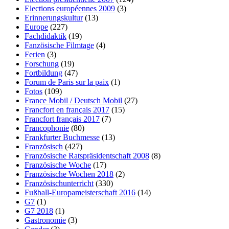
Elections européennes 2009
(3)
Erinnerungskultur
(13)
Europe
(227)
Fachdidaktik
(19)
Fanzösische Filmtage
(4)
Ferien
(3)
Forschung
(19)
Fortbildung
(47)
Forum de Paris sur la paix
(1)
Fotos
(109)
France Mobil / Deutsch Mobil
(27)
Francfort en français 2017
(15)
Francfort français 2017
(7)
Francophonie
(80)
Frankfurter Buchmesse
(13)
Französisch
(427)
Französische Ratspräsidentschaft 2008
(8)
Französische Woche
(17)
Französische Wochen 2018
(2)
Französischunterricht
(330)
Fußball-Europameisterschaft 2016
(14)
G7
(1)
G7 2018
(1)
Gastronomie
(3)