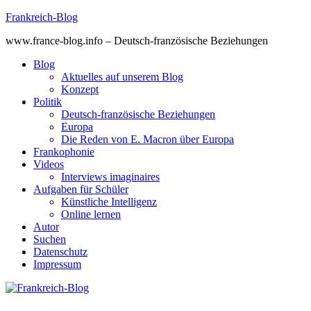
Skip
Frankreich-Blog
to
www.france-blog.info – Deutsch-französische Beziehungen
content
Blog
Aktuelles auf unserem Blog
Konzept
Politik
Deutsch-französische Beziehungen
Europa
Die Reden von E. Macron über Europa
Frankophonie
Videos
Interviews imaginaires
Aufgaben für Schüler
Künstliche Intelligenz
Online lernen
Autor
Suchen
Datenschutz
Impressum