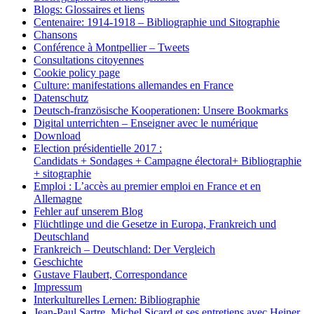
Blogs: Glossaires et liens
Centenaire: 1914-1918 – Bibliographie und Sitographie
Chansons
Conférence à Montpellier – Tweets
Consultations citoyennes
Cookie policy page
Culture: manifestations allemandes en France
Datenschutz
Deutsch-französische Kooperationen: Unsere Bookmarks
Digital unterrichten – Enseigner avec le numérique
Download
Election présidentielle 2017 :
Candidats + Sondages + Campagne électoral+ Bibliographie
+ sitographie
Emploi : L’accès au premier emploi en France et en
Allemagne
Fehler auf unserem Blog
Flüchtlinge und die Gesetze in Europa, Frankreich und
Deutschland
Frankreich – Deutschland: Der Vergleich
Geschichte
Gustave Flaubert, Correspondance
Impressum
Interkulturelles Lernen: Bibliographie
Jean-Paul Sartre. Michel Sicard et ses entretiens avec Heiner