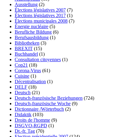
Ausstellung
(2)
Élections législatives 2007
(7)
Élections législatives 2017
(1)
Élections municipales 2008
(7)
Énergie nucléaire
(5)
Berufliche Bildung
(6)
Berufsausbildung
(1)
Bibliotheken
(3)
BREXIT
(15)
Buchhandel
(1)
Consultation citoyennes
(1)
Cop21
(18)
Corona-Virus
(61)
Cuisine
(1)
Décentralisation
(1)
DELF
(18)
Deutsch
(21)
Deutsch-französische Beziehungen
(724)
Deutsch-französische Woche
(9)
Dictionnaire /Wörterbuch
(2)
Didaktik
(103)
Droits de l'homme
(9)
DSGVO-RGPD
(1)
Dt.-fr. Tag
(70)
Election présidentielle 2007
(124)