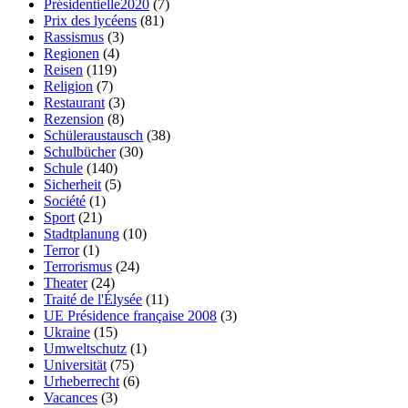
Présidentielle2020
(7)
Prix des lycéens
(81)
Rassismus
(3)
Regionen
(4)
Reisen
(119)
Religion
(7)
Restaurant
(3)
Rezension
(8)
Schüleraustausch
(38)
Schulbücher
(30)
Schule
(140)
Sicherheit
(5)
Société
(1)
Sport
(21)
Stadtplanung
(10)
Terror
(1)
Terrorismus
(24)
Theater
(24)
Traité de l'Élysée
(11)
UE Présidence française 2008
(3)
Ukraine
(15)
Umweltschutz
(1)
Universität
(75)
Urheberrecht
(6)
Vacances
(3)