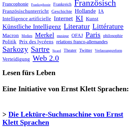
Französisch
Francophonie
Frankreich
Frankophonie
Hollande
Französischunterricht
IA
Geschichte
KI
Internet
Intelligence artificielle
Kunst
Literatur
Littérature
Künstliche Intelligenz
Paris
Merkel
Macron
OFAJ
philosophie
Medien
musique
Politik
Prix des lycéens
relations franco-allemandes
Sarkozy
Sartre
Twitter
Theater
Verfassungsreform
Sicard
Web 2.0
Verteidigung
Lesen fürs Leben
Eine Initiative von Ernst Klett Sprachen:
>
Die Lektüre-Suchmaschine von Ernst
Klett Sprachen