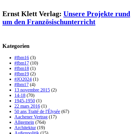
Ernst Klett Verlag:
Unsere Projekte rund
um den Französischunterricht
Kategorien
#fbm16
(3)
#fbm17
(10)
#fbm18
(1)
#fbm19
(2)
#JO2024
(1)
#lbm17
(4)
13 novembre 2015
(2)
14-18
(70)
1945-1950
(1)
22 mars 2016
(1)
50 ans Traité de l'Élysée
(67)
Aachener Vertrag
(17)
Allgemein
(764)
Architektur
(19)
Außenpolitik
(15)