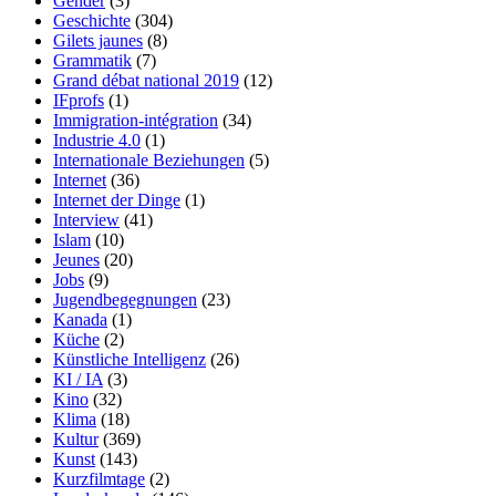
Gender
(3)
Geschichte
(304)
Gilets jaunes
(8)
Grammatik
(7)
Grand débat national 2019
(12)
IFprofs
(1)
Immigration-intégration
(34)
Industrie 4.0
(1)
Internationale Beziehungen
(5)
Internet
(36)
Internet der Dinge
(1)
Interview
(41)
Islam
(10)
Jeunes
(20)
Jobs
(9)
Jugendbegegnungen
(23)
Kanada
(1)
Küche
(2)
Künstliche Intelligenz
(26)
KI / IA
(3)
Kino
(32)
Klima
(18)
Kultur
(369)
Kunst
(143)
Kurzfilmtage
(2)