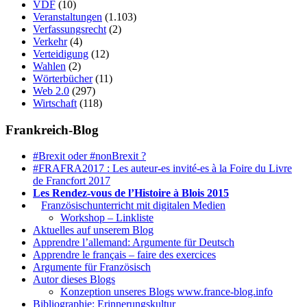
VDF
(10)
Veranstaltungen
(1.103)
Verfassungsrecht
(2)
Verkehr
(4)
Verteidigung
(12)
Wahlen
(2)
Wörterbücher
(11)
Web 2.0
(297)
Wirtschaft
(118)
Frankreich-Blog
#Brexit oder #nonBrexit ?
#FRAFRA2017 : Les auteur-es invité-es à la Foire du Livre
de Francfort 2017
Les Rendez-vous de l’Histoire à Blois 2015
1.
Französischunterricht mit digitalen Medien
Workshop – Linkliste
Aktuelles auf unserem Blog
Apprendre l’allemand: Argumente für Deutsch
Apprendre le français – faire des exercices
Argumente für Französisch
Autor dieses Blogs
Konzeption unseres Blogs www.france-blog.info
Bibliographie: Erinnerungskultur