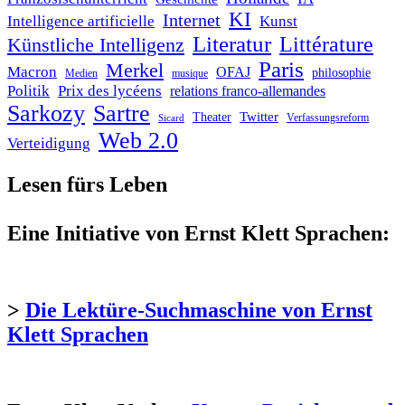
KI
Internet
Intelligence artificielle
Kunst
Literatur
Littérature
Künstliche Intelligenz
Paris
Merkel
Macron
OFAJ
philosophie
Medien
musique
Politik
Prix des lycéens
relations franco-allemandes
Sarkozy
Sartre
Twitter
Theater
Verfassungsreform
Sicard
Web 2.0
Verteidigung
Lesen fürs Leben
Eine Initiative von Ernst Klett Sprachen:
>
Die Lektüre-Suchmaschine von Ernst
Klett Sprachen