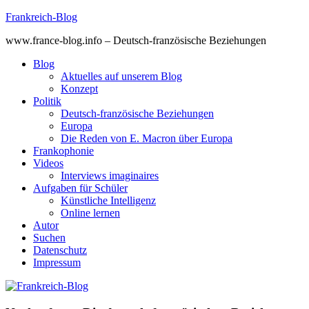
Skip
Frankreich-Blog
to
www.france-blog.info – Deutsch-französische Beziehungen
content
Blog
Aktuelles auf unserem Blog
Konzept
Politik
Deutsch-französische Beziehungen
Europa
Die Reden von E. Macron über Europa
Frankophonie
Videos
Interviews imaginaires
Aufgaben für Schüler
Künstliche Intelligenz
Online lernen
Autor
Suchen
Datenschutz
Impressum