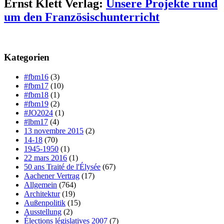
Ernst Klett Verlag:
Unsere Projekte rund
um den Französischunterricht
Kategorien
#fbm16
(3)
#fbm17
(10)
#fbm18
(1)
#fbm19
(2)
#JO2024
(1)
#lbm17
(4)
13 novembre 2015
(2)
14-18
(70)
1945-1950
(1)
22 mars 2016
(1)
50 ans Traité de l'Élysée
(67)
Aachener Vertrag
(17)
Allgemein
(764)
Architektur
(19)
Außenpolitik
(15)
Ausstellung
(2)
Élections législatives 2007
(7)