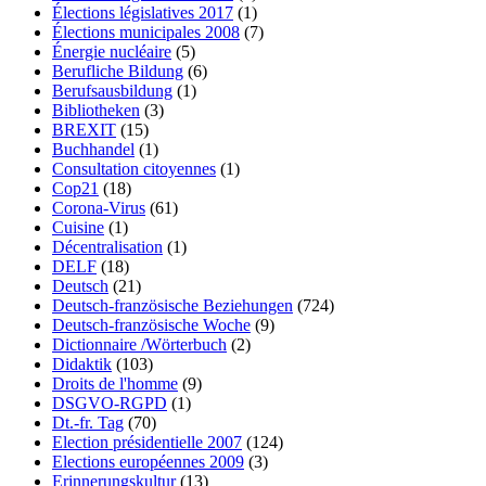
Élections législatives 2017
(1)
Élections municipales 2008
(7)
Énergie nucléaire
(5)
Berufliche Bildung
(6)
Berufsausbildung
(1)
Bibliotheken
(3)
BREXIT
(15)
Buchhandel
(1)
Consultation citoyennes
(1)
Cop21
(18)
Corona-Virus
(61)
Cuisine
(1)
Décentralisation
(1)
DELF
(18)
Deutsch
(21)
Deutsch-französische Beziehungen
(724)
Deutsch-französische Woche
(9)
Dictionnaire /Wörterbuch
(2)
Didaktik
(103)
Droits de l'homme
(9)
DSGVO-RGPD
(1)
Dt.-fr. Tag
(70)
Election présidentielle 2007
(124)
Elections européennes 2009
(3)
Erinnerungskultur
(13)