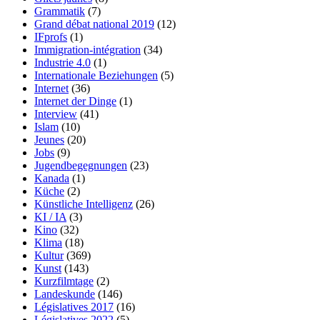
Grammatik
(7)
Grand débat national 2019
(12)
IFprofs
(1)
Immigration-intégration
(34)
Industrie 4.0
(1)
Internationale Beziehungen
(5)
Internet
(36)
Internet der Dinge
(1)
Interview
(41)
Islam
(10)
Jeunes
(20)
Jobs
(9)
Jugendbegegnungen
(23)
Kanada
(1)
Küche
(2)
Künstliche Intelligenz
(26)
KI / IA
(3)
Kino
(32)
Klima
(18)
Kultur
(369)
Kunst
(143)
Kurzfilmtage
(2)
Landeskunde
(146)
Législatives 2017
(16)
Législatives 2022
(5)