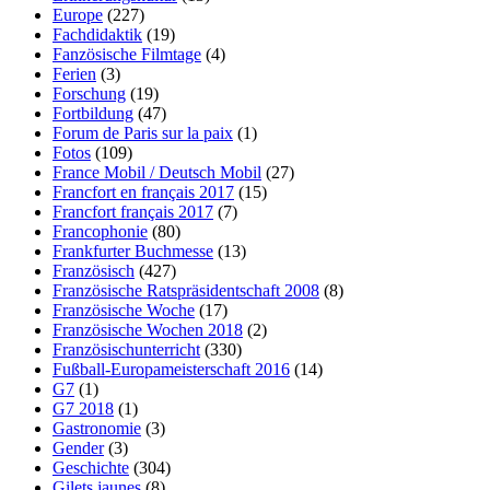
Europe
(227)
Fachdidaktik
(19)
Fanzösische Filmtage
(4)
Ferien
(3)
Forschung
(19)
Fortbildung
(47)
Forum de Paris sur la paix
(1)
Fotos
(109)
France Mobil / Deutsch Mobil
(27)
Francfort en français 2017
(15)
Francfort français 2017
(7)
Francophonie
(80)
Frankfurter Buchmesse
(13)
Französisch
(427)
Französische Ratspräsidentschaft 2008
(8)
Französische Woche
(17)
Französische Wochen 2018
(2)
Französischunterricht
(330)
Fußball-Europameisterschaft 2016
(14)
G7
(1)
G7 2018
(1)
Gastronomie
(3)
Gender
(3)
Geschichte
(304)
Gilets jaunes
(8)