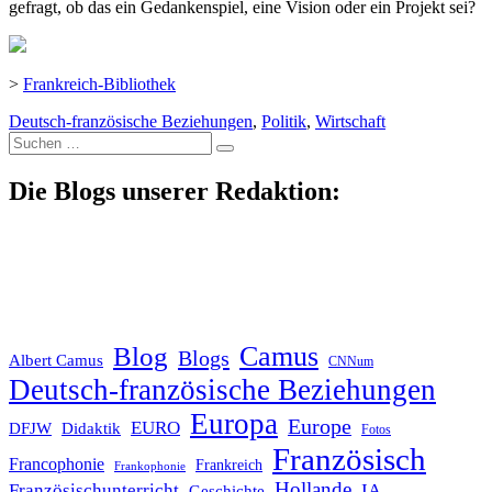
gefragt, ob das ein Gedankenspiel, eine Vision oder ein Projekt sei?
>
Frankreich-Bibliothek
Deutsch-französische Beziehungen
,
Politik
,
Wirtschaft
Suche
nach:
Die Blogs unserer Redaktion:
Blog
Camus
Blogs
Albert Camus
CNNum
Deutsch-französische Beziehungen
Europa
Europe
EURO
DFJW
Didaktik
Fotos
Französisch
Francophonie
Frankreich
Frankophonie
Hollande
Französischunterricht
IA
Geschichte