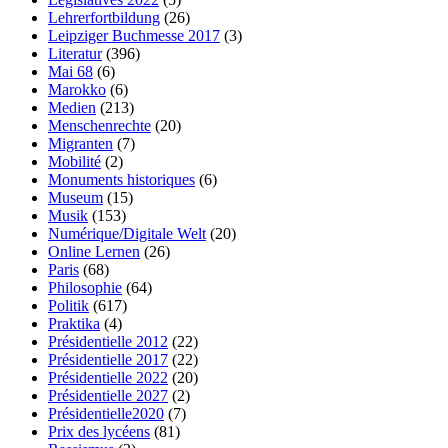
Lehrerfortbildung
(26)
Leipziger Buchmesse 2017
(3)
Literatur
(396)
Mai 68
(6)
Marokko
(6)
Medien
(213)
Menschenrechte
(20)
Migranten
(7)
Mobilité
(2)
Monuments historiques
(6)
Museum
(15)
Musik
(153)
Numérique/Digitale Welt
(20)
Online Lernen
(26)
Paris
(68)
Philosophie
(64)
Politik
(617)
Praktika
(4)
Présidentielle 2012
(22)
Présidentielle 2017
(22)
Présidentielle 2022
(20)
Présidentielle 2027
(2)
Présidentielle2020
(7)
Prix des lycéens
(81)