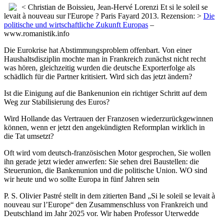
< Christian de Boissieu, Jean-Hervé Lorenzi Et si le soleil se
levait à nouveau sur l'Europe ? Paris Fayard 2013. Rezension: >
Die
politische und wirtschaftliche Zukunft Europas
–
www.romanistik.info
Die Eurokrise hat Abstimmungsproblem offenbart. Von einer
Haushaltsdisziplin mochte man in Frankreich zunächst nicht recht
was hören, gleichzeitig wurden die deutsche Exporterfolge als
schädlich für die Partner kritisiert. Wird sich das jetzt ändern?
Ist die Einigung auf die Bankenunion ein richtiger Schritt auf dem
Weg zur Stabilisierung des Euros?
Wird Hollande das Vertrauen der Franzosen wiederzurückgewinnen
können, wenn er jetzt den angekündigten Reformplan wirklich in
die Tat umsetzt?
Oft wird vom deutsch-französischen Motor gesprochen, Sie wollen
ihn gerade jetzt wieder anwerfen: Sie sehen drei Baustellen: die
Steuerunion, die Bankenunion und die politische Union. WO sind
wir heute und wo sollte Europa in fünf Jahren sein
P. S. Olivier Pastré stellt in dem zitierten Band „Si le soleil se levait à
nouveau sur l’Europe“ den Zusammenschluss von Frankreich und
Deutschland im Jahr 2025 vor. Wir haben Professor Uterwedde