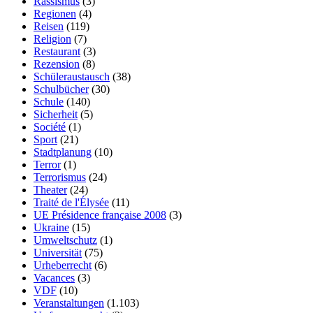
Rassismus
(3)
Regionen
(4)
Reisen
(119)
Religion
(7)
Restaurant
(3)
Rezension
(8)
Schüleraustausch
(38)
Schulbücher
(30)
Schule
(140)
Sicherheit
(5)
Société
(1)
Sport
(21)
Stadtplanung
(10)
Terror
(1)
Terrorismus
(24)
Theater
(24)
Traité de l'Élysée
(11)
UE Présidence française 2008
(3)
Ukraine
(15)
Umweltschutz
(1)
Universität
(75)
Urheberrecht
(6)
Vacances
(3)
VDF
(10)
Veranstaltungen
(1.103)