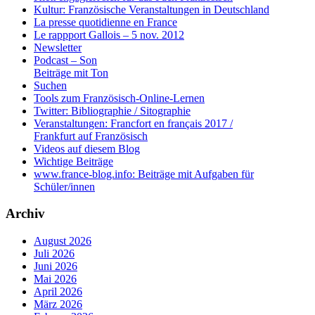
Kultur: Französische Veranstaltungen in Deutschland
La presse quotidienne en France
Le rappport Gallois – 5 nov. 2012
Newsletter
Podcast – Son
Beiträge mit Ton
Suchen
Tools zum Französisch-Online-Lernen
Twitter: Bibliographie / Sitographie
Veranstaltungen: Francfort en français 2017 /
Frankfurt auf Französisch
Videos auf diesem Blog
Wichtige Beiträge
www.france-blog.info: Beiträge mit Aufgaben für
Schüler/innen
Archiv
August 2026
Juli 2026
Juni 2026
Mai 2026
April 2026
März 2026