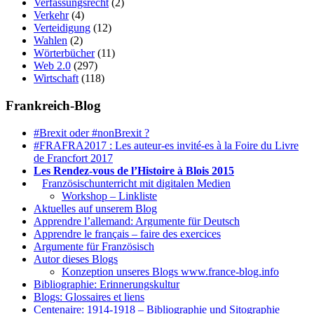
Verfassungsrecht
(2)
Verkehr
(4)
Verteidigung
(12)
Wahlen
(2)
Wörterbücher
(11)
Web 2.0
(297)
Wirtschaft
(118)
Frankreich-Blog
#Brexit oder #nonBrexit ?
#FRAFRA2017 : Les auteur-es invité-es à la Foire du Livre
de Francfort 2017
Les Rendez-vous de l’Histoire à Blois 2015
1.
Französischunterricht mit digitalen Medien
Workshop – Linkliste
Aktuelles auf unserem Blog
Apprendre l’allemand: Argumente für Deutsch
Apprendre le français – faire des exercices
Argumente für Französisch
Autor dieses Blogs
Konzeption unseres Blogs www.france-blog.info
Bibliographie: Erinnerungskultur
Blogs: Glossaires et liens
Centenaire: 1914-1918 – Bibliographie und Sitographie