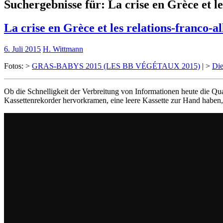
Suchergebnisse für:
La crise en Grèce et l
La crise en Grèce et les relations-franco-a
6. Juli 2015
H. Wittmann
Fotos: >
GRAS-BABYS 2015 (LES BB VÉGÉTAUX 2015)
| >
Die
Ob die Schnelligkeit der Verbreitung von Informationen heute die Qu
Kassettenrekorder hervorkramen, eine leere Kassette zur Hand haben