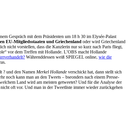
einem Gespräch mit dem Präsidenten um 18 h 30 im Elysée-Palast
en EU-Mitgliedsstaaten und Griechenland
oder wird Griechenland
h nicht vorstellen, dass die Kanzlerin nur so kurz nach Paris fliegt,
xible“ vor dem Treffen mit Hollande. L’OBS macht Hollande
terverhandelt?
Währenddessen weiß SPIEGEL online,
wie die
ras.
alt ? und den Namen
Merkel Hollande
verschickt hat, dann stellt sich
ehr noch kann man an den Tweets – bseonders nach einem Presse-
welchem Land wird am meisten getweetet? Und für die Analyse der
 nicht oft vor. Und man in der Tweetliste immer wieder zurückgehen