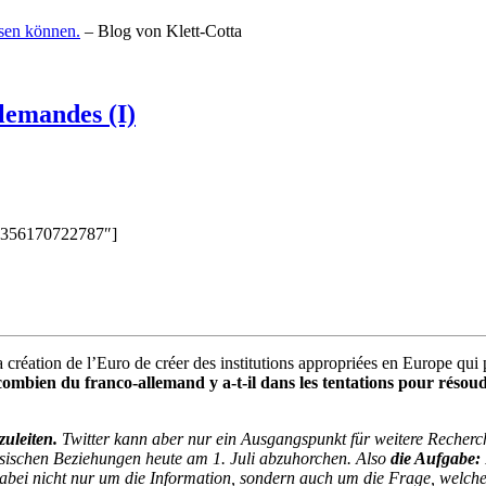
ssen können.
– Blog von Klett-Cotta
llemandes (I)
60356170722787″]
 création de l’Euro de créer des institutions appropriées en Europe qui p
ombien du franco-allemand y a-t-il dans les tentations pour résoud
zuleiten.
Twitter kann aber nur ein Ausgangspunkt für weitere Recherch
zösischen Beziehungen heute am 1. Juli abzuhorchen. Also
die Aufgabe:
bei nicht nur um die Information, sondern auch um die Frage, welche 