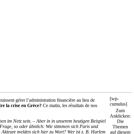
[wp-
uissent gérer l’administration financière au lieu de
cumulus]
re la crise en Grèce?
Ce matin, les résultats de nos
Zum
Anklicken:
en im Netz sein. – Aber in in unserem heutigen Beispiel
Die
Frage, so oder ähnlich: Wie stimmen sich Paris und
Themen
Akteure melden sich hier zu Wort? Wer ist z. B. Harlem
auf diesem