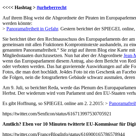
<<<< Hashtag >
#urheberrecht
Auf ihrem Blog weist die Abgeordnete der Piraten im Europaparleme
werden könnte:
>
Panoramafreiheit in Gefahr
. Gestern berichtet der SPIEGEL online,
Sie berichtet über den Rechtsausschuss des Europaparlaments der am
gemeinsam mit allen Fraktionen Kompromisstexte aushandeln, zu eine
genannten Panoramafreiheit.“ Sie zeigt auf ihrem Blog eine Karte mit d
Mitgliedsstaaten durchzusetzen. Nun hat aber der Abgeordnete
Jean-
wenn das Europaparlament diesem Antrag, also dem Bericht von Reda
oder verboten werden. Das hat gravierende Auswirkungen auf alle Fo
Fotos, die man dort hochlädt. Je4des Foto ist ein Geschenk an Faceb
die Folgen, nein die fotografierten Gebäude schwarz ausmalen, deren 
Am 9. Juli, so berichtet Reda, werde das Plenum des Europaparlame
Herbst. Der wiederum wird vom Parlament und den EU-Staaten verhan
Es gibt Hoffnung, so SPIEGEL online am 2. 2.2015: >
Panoramafreih
https://twitter.com/Senficon/status/616713997530705921
Amtlich? Eben vor 10 Minuten twitterte EU-Kommissar für Digita
https://twitter.com/FranceBlogInfo/status/616900165786578944