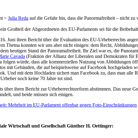
nt >
Julia Reda
auf die Gefahr hin, dass die Panormafreiheit – nicht zu
 ein Großteil der Abgeordneten des EU-Parlaments sei für die Beibehal
 16. Juni ihren Bericht über die Evaluation des EU-Urheberrechts ang
m Thema konnten wir uns aber nicht einigen: dem Recht, Abbildungen 
em heutigen Stand der Panoramafreiheit. Ihr Ziel war es, die Panoramafr
Marie Cavada
(Fraktion der Allianz der Liberalen und Demokraten für E
 folgen würde, dass alle kommerziellen Nutzung von Abbildungen öffe
tos mit Gebäuden, die auf beispielsweise auf Facebook hochgeladen wu
ook. Und mit dem Hochladen sichert man Facebook zu, dass man alle Re
Urheber noch keine 70 Jahre tot sind.
nts über ihren Bericht zur Urheberrechtsreform abstimmen. Das neue 
delt, und beide müssen sich einigen.
eit: Mehrheit im EU-Parlament offenbar gegen Foto-Einschränkungen
le Wirtschaft und Gesellschaft Günther H. Oettinger: