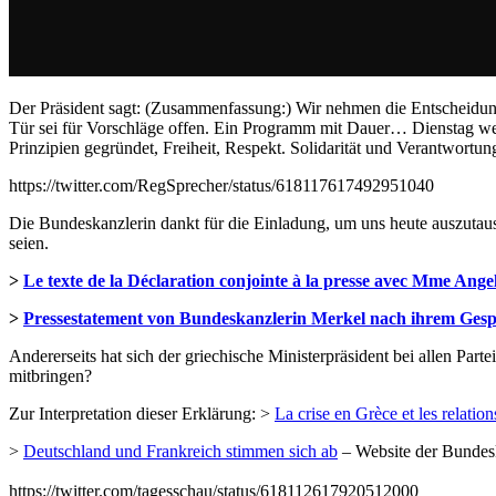
Der Präsident sagt: (Zusammenfassung:) Wir nehmen die Entscheidung
Tür sei für Vorschläge offen. Ein Programm mit Dauer… Dienstag wer
Prinzipien gegründet, Freiheit, Respekt. Solidarität und Verantwortun
https://twitter.com/RegSprecher/status/618117617492951040
Die Bundeskanzlerin dankt für die Einladung, um uns heute auszutaus
seien.
>
Le texte de la Déclaration conjointe à la presse avec Mme Ang
>
Pressestatement von Bundeskanzlerin Merkel nach ihrem Gesp
Andererseits hat sich der griechische Ministerpräsident bei allen Par
mitbringen?
Zur Interpretation dieser Erklärung: >
La crise en Grèce et les relatio
>
Deutschland und Frankreich stimmen sich ab
– Website der Bundes
https://twitter.com/tagesschau/status/618112617920512000