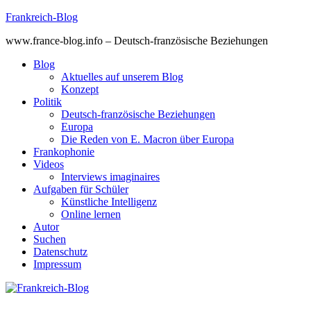
Skip
Frankreich-Blog
to
www.france-blog.info – Deutsch-französische Beziehungen
content
Blog
Aktuelles auf unserem Blog
Konzept
Politik
Deutsch-französische Beziehungen
Europa
Die Reden von E. Macron über Europa
Frankophonie
Videos
Interviews imaginaires
Aufgaben für Schüler
Künstliche Intelligenz
Online lernen
Autor
Suchen
Datenschutz
Impressum