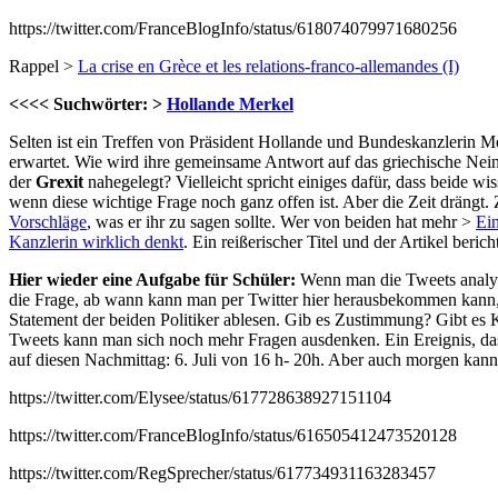
https://twitter.com/FranceBlogInfo/status/618074079971680256
Rappel >
La crise en Grèce et les relations-franco-allemandes (I)
<<<< Suchwörter: >
Hollande Merkel
Selten ist ein Treffen von Präsident Hollande und Bundeskanzlerin 
erwartet. Wie wird ihre gemeinsame Antwort auf das griechische Nei
der
Grexit
nahegelegt? Vielleicht spricht einiges dafür, dass beide wi
wenn diese wichtige Frage noch ganz offen ist. Aber die Zeit drängt.
Vorschläge
, was er ihr zu sagen sollte. Wer von beiden hat mehr >
Ein
Kanzlerin wirklich denkt
. Ein reißerischer Titel und der Artikel beri
Hier wieder eine Aufgabe für Schüler:
Wenn man die Tweets analy
die Frage, ab wann kann man per Twitter hier herausbekommen kann,
Statement der beiden Politiker ablesen. Gib es Zustimmung? Gibt 
Tweets kann man sich noch mehr Fragen ausdenken. Ein Ereignis, das 
auf diesen Nachmittag: 6. Juli von 16 h- 20h. Aber auch morgen kann
https://twitter.com/Elysee/status/617728638927151104
https://twitter.com/FranceBlogInfo/status/616505412473520128
https://twitter.com/RegSprecher/status/617734931163283457