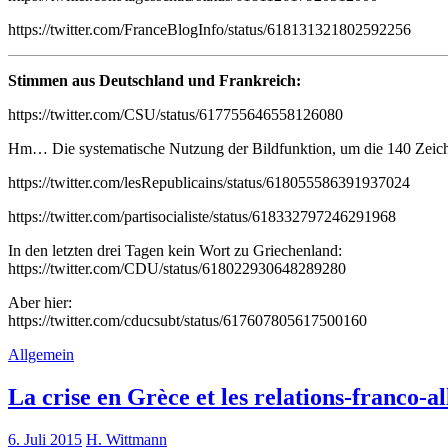
https://twitter.com/FranceBlogInfo/status/618131321802592256
Stimmen aus Deutschland und Frankreich:
https://twitter.com/CSU/status/617755646558126080
Hm… Die systematische Nutzung der Bildfunktion, um die 140 Zeich
https://twitter.com/lesRepublicains/status/618055586391937024
https://twitter.com/partisocialiste/status/618332797246291968
In den letzten drei Tagen kein Wort zu Griechenland:
https://twitter.com/CDU/status/618022930648289280
Aber hier:
https://twitter.com/cducsubt/status/617607805617500160
Allgemein
La crise en Grèce et les relations-franco-a
6. Juli 2015
H. Wittmann