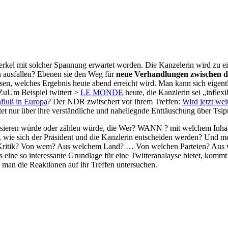
Merkel mit solcher Spannung erwartet worden. Die Kanzelerin wird zu 
n ausfallen? Ebenen sie den Weg für
neue Verhandlungen zwischen d
ssen, welches Ergebnis heute abend erreicht wird. Man kann sich eigentlic
 ZuUm Beispiel twittert >
LE MONDE
heute, die Kanzlerin sei „infle
fluß in Europa
? Der NDR zwitschert vor ihrem Treffen:
Wird jetzt wei
chtet nur über ihre verständliche und naheliegnde Enttäuschung über Tsip
sieren würde oder zählen würde, die Wer? WANN ? mit welchem Inh
 wie sich der Präsident und die Kanzlerin entscheiden werden? Und m
es Kritik? Von wem? Aus welchem Land? … Von welchen Parteien? Aus 
eine so interessante Grundlage für eine Twitteranalayse bietet, kommt
 man die Reaktionen auf ihr Treffen untersuchen.