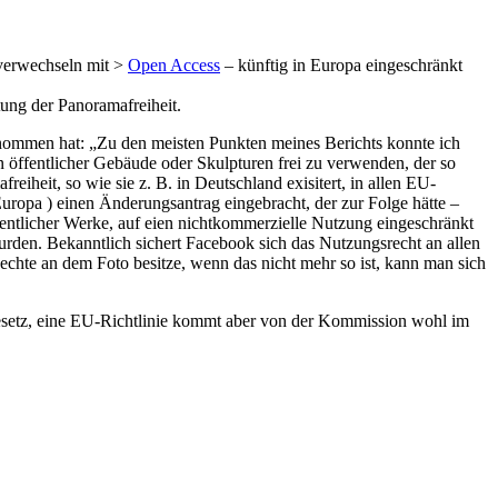
 verwechseln mit >
Open Access
– künftig in Europa eingeschränkt
tung der Panoramafreiheit.
enommen hat: „Zu den meisten Punkten meines Berichts konnte ich
öffentlicher Gebäude oder Skulpturen frei zu verwenden, der so
eiheit, so wie sie z. B. in Deutschland exisitert, in allen EU-
uropa ) einen Änderungsantrag eingebracht, der zur Folge hätte –
ntlicher Werke, auf eien nichtkommerzielle Nutzung eingeschränkt
rden. Bekanntlich sichert Facebook sich das Nutzungsrecht an allen
chte an dem Foto besitze, wenn das nicht mehr so ist, kann man sich
Gesetz, eine EU-Richtlinie kommt aber von der Kommission wohl im