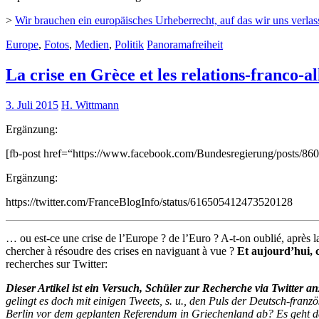
>
Wir brauchen ein europäisches Urheberrecht, auf das wir uns verla
Europe
,
Fotos
,
Medien
,
Politik
Panoramafreiheit
La crise en Grèce et les relations-franco-a
3. Juli 2015
H. Wittmann
Ergänzung:
[fb-post href=“https://www.facebook.com/Bundesregierung/posts/8
Ergänzung:
https://twitter.com/FranceBlogInfo/status/616505412473520128
… ou est-ce une crise de l’Europe ? de l’Euro ? A-t-on oublié, après la
chercher à résoudre des crises en naviguant à vue ?
Et aujourd’hui, c
recherches sur Twitter:
Dieser Artikel ist ein Versuch, Schüler zur Recherche via Twitter an
gelingt es doch mit einigen Tweets, s. u., den Puls der Deutsch-fran
Berlin vor dem geplanten Referendum in Griechenland ab? Es geht da