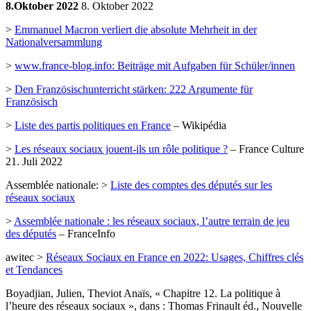
8.Oktober 2022
8. Oktober 2022
>
Emmanuel Macron verliert die absolute Mehrheit in der
Nationalversammlung
>
www.france-blog.info: Beiträge mit Aufgaben für Schüler/innen
>
Den Französischunterricht stärken: 222 Argumente für
Französisch
>
Liste des partis politiques en France
– Wikipédia
>
Les réseaux sociaux jouent-ils un rôle politique ?
– France Culture
21. Juli 2022
Assemblée nationale: >
Liste des comptes des députés sur les
réseaux sociaux
>
Assemblée nationale : les réseaux sociaux, l’autre terrain de jeu
des députés
– FranceInfo
awitec >
Réseaux Sociaux en France en 2022: Usages, Chiffres clés
et Tendances
Boyadjian, Julien, Theviot Anaïs, « Chapitre 12. La politique à
l’heure des réseaux sociaux », dans : Thomas Frinault éd., Nouvelle