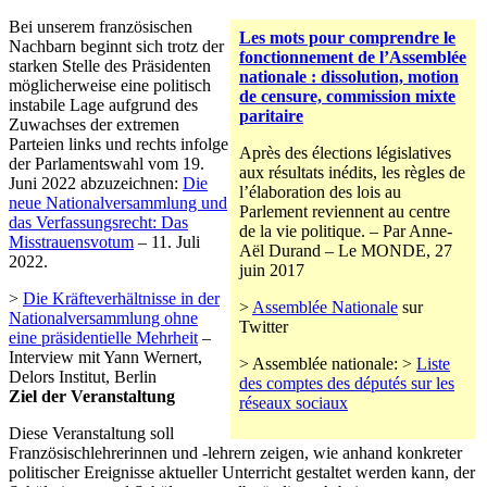
Bei unserem französischen
Les mots pour comprendre le
Nachbarn beginnt sich trotz der
fonctionnement de l’Assemblée
starken Stelle des Präsidenten
nationale : dissolution, motion
möglicherweise eine politisch
de censure, commission mixte
instabile Lage aufgrund des
paritaire
Zuwachses der extremen
Parteien links und rechts infolge
Après des élections législatives
der Parlamentswahl vom 19.
aux résultats inédits, les règles de
Juni 2022 abzuzeichnen:
Die
l’élaboration des lois au
neue Nationalversammlung und
Parlement reviennent au centre
das Verfassungsrecht: Das
de la vie politique. – Par Anne-
Misstrauensvotum
– 11. Juli
Aël Durand – Le MONDE, 27
2022.
juin 2017
>
Die Kräfteverhältnisse in der
>
Assemblée Nationale
sur
Nationalversammlung ohne
Twitter
eine präsidentielle Mehrheit
–
Interview mit Yann Wernert,
> Assemblée nationale: >
Liste
Delors Institut, Berlin
des comptes des députés sur les
Ziel der Veranstaltung
réseaux sociaux
Diese Veranstaltung soll
Französischlehrerinnen und -lehrern zeigen, wie anhand konkreter
politischer Ereignisse aktueller Unterricht gestaltet werden kann, der