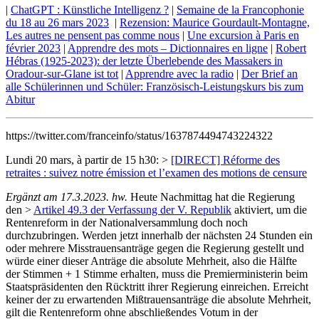
|
ChatGPT : Künstliche Intelligenz ?
|
Semaine de la Francophonie
du 18 au 26 mars 2023
|
Rezension: Maurice Gourdault-Montagne,
Les autres ne pensent pas comme nous
|
Une excursion à Paris en
février 2023
|
Apprendre des mots – Dictionnaires en ligne
|
Robert
Hébras (1925-2023): der letzte Überlebende des Massakers in
Oradour-sur-Glane ist tot
|
Apprendre avec la radio
|
Der Brief an
alle Schülerinnen und Schüler: Französisch-Leistungskurs bis zum
Abitur
https://twitter.com/franceinfo/status/1637874494743224322
Lundi 20 mars, à partir de 15 h30: >
[DIRECT] Réforme des
retraites : suivez notre émission et l’examen des motions de censure
Ergänzt am 17.3.2023. hw.
Heute Nachmittag hat die Regierung
den >
Artikel 49.3 der Verfassung der V. Republik
aktiviert, um die
Rentenreform in der Nationalversammlung doch noch
durchzubringen. Werden jetzt innerhalb der nächsten 24 Stunden ein
oder mehrere Misstrauensanträge gegen die Regierung gestellt und
würde einer dieser Anträge die absolute Mehrheit, also die Hälfte
der Stimmen + 1 Stimme erhalten, muss die Premierministerin beim
Staatspräsidenten den Rücktritt ihrer Regierung einreichen. Erreicht
keiner der zu erwartenden Mißtrauensanträge die absolute Mehrheit,
gilt die Rentenreform ohne abschließendes Votum in der