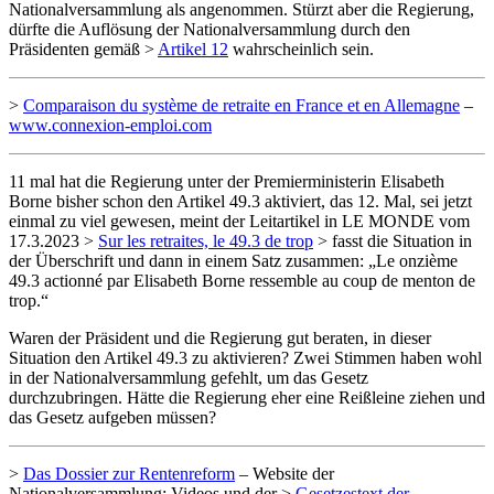
Nationalversammlung als angenommen. Stürzt aber die Regierung,
dürfte die Auflösung der Nationalversammlung durch den
Präsidenten gemäß >
Artikel 12
wahrscheinlich sein.
>
Comparaison du système de retraite en France et en Allemagne
–
www.connexion-emploi.com
11 mal hat die Regierung unter der Premierministerin Elisabeth
Borne bisher schon den Artikel 49.3 aktiviert, das 12. Mal, sei jetzt
einmal zu viel gewesen, meint der Leitartikel in LE MONDE vom
17.3.2023 >
Sur les retraites, le 49.3 de trop
> fasst die Situation in
der Überschrift und dann in einem Satz zusammen: „Le onzième
49.3 actionné par Elisabeth Borne ressemble au coup de menton de
trop.“
Waren der Präsident und die Regierung gut beraten, in dieser
Situation den Artikel 49.3 zu aktivieren? Zwei Stimmen haben wohl
in der Nationalversammlung gefehlt, um das Gesetz
durchzubringen. Hätte die Regierung eher eine Reißleine ziehen und
das Gesetz aufgeben müssen?
>
Das Dossier zur Rentenreform
– Website der
Nationalversammlung: Videos und der >
Gesetzestext der