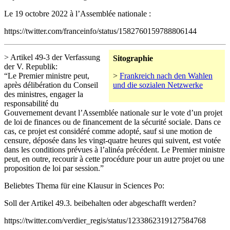
Le 19 octobre 2022 à l’Assemblée nationale :
https://twitter.com/franceinfo/status/1582760159788806144
> Artikel 49-3 der Verfassung
Sitographie
der V. Republik:
“Le Premier ministre peut,
>
Frankreich nach den Wahlen
après délibération du Conseil
und die sozialen Netzwerke
des ministres, engager la
responsabilité du
Gouvernement devant l’Assemblée nationale sur le vote d’un projet
de loi de finances ou de financement de la sécurité sociale. Dans ce
cas, ce projet est considéré comme adopté, sauf si une motion de
censure, déposée dans les vingt-quatre heures qui suivent, est votée
dans les conditions prévues à l’alinéa précédent. Le Premier ministre
peut, en outre, recourir à cette procédure pour un autre projet ou une
proposition de loi par session.”
Beliebtes Thema für eine Klausur in Sciences Po:
Soll der Artikel 49.3. beibehalten oder abgeschafft werden?
https://twitter.com/verdier_regis/status/1233862319127584768