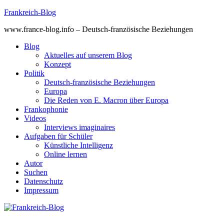
Skip
Frankreich-Blog
to
www.france-blog.info – Deutsch-französische Beziehungen
content
Blog
Aktuelles auf unserem Blog
Konzept
Politik
Deutsch-französische Beziehungen
Europa
Die Reden von E. Macron über Europa
Frankophonie
Videos
Interviews imaginaires
Aufgaben für Schüler
Künstliche Intelligenz
Online lernen
Autor
Suchen
Datenschutz
Impressum