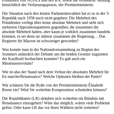
Positionen von NUPES und des RN, sowie die veränderte Stellung
hinsichtlich der Verfassungspraxis, der Premierministerin.
Die Situation nach den letzten Parlamentswahlen hat es so in der V.
Republik nach 1958 noch nicht gegeben: Die Mehrheit des
Präsidenten verfügt über keine absolute Mehrheit und sieht sich
mehreren Oppositionsparteien gegenüber, die zusammen die
absolute Mehrheit haben, aber kaum je wirklich zusammen handeln
könnten, es sei denn sie stützen zusammen die Regierung… Das
Regieren für Macron ist schwieriger geworden?
Was konnte man in der Nationalversammlung zu Beginn des
Sommers anlässlich der Debatte um die beiden Gesetze zugunsten
der Kaufkraft beobachten konnten? Es gab auch ein
Misstrauensvotum?
Wie ist also der Stand nach dem Verlust der absoluten Mehrheit für
En marche/Renaissance? Welche Optionen bleiben der Partei?
Wie schätzen Sie die Rolle von der Premierministerin Élisabeth
Borne ein? Wird Sie weiterhin Kompromisse schmieden können?
Die Republikaner (LR) sträuben sich weiterhin ein Bündnis mit
Renaissance einzugehen? Wäre das möglich, wären viele Probleme
gelöst. Oder kann LR das vor ihren Wählern nicht vertreten?