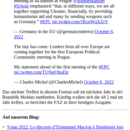
meeting of 44 nations in Prague
@Bundeskanzler
#Scholz
emphasized “that, in different ways, we are all
together supporting Ukraine, financially, by providing
humanitarian aid and many by sending weapons such
as Germany.”
#EPC
pic.twitter.com/1RznWqXZrY
— Germany in the EU (@germanyintheeu)
October 6,
2022
The day has come: Leaders from all over Europe are
coming together for the first European Political
Community meeting in Prague.
My statement ahead of the first meeting of the
#EPC
pic.twitter.com/TU9urQhuDp
— Charles Michel (@CharlesMichel)
October 6, 2022
Das nächste Treffen in diesem Format soll im nächsten Jahr in der
Republik Moldau stattfinden. Künftig wollen sich die 44 2 mal im
Jahr treffen, so berichtet die FAZ in ihrer heutigen Ausgabe.
Auf unserem Blog:
>
9 mai 2022: Le discours d’Emmanuel Macron à Strasbourg lors