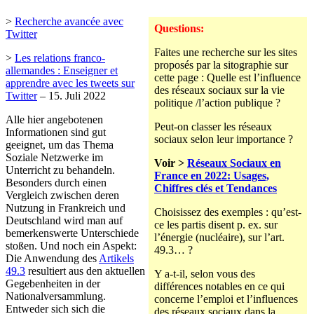
>
Recherche avancée avec
Questions:
Twitter
Faites une recherche sur les sites
>
Les relations franco-
proposés par la sitographie sur
allemandes : Enseigner et
cette page : Quelle est l’influence
apprendre avec les tweets sur
des réseaux sociaux sur la vie
Twitter
– 15. Juli 2022
politique /l’action publique ?
Alle hier angebotenen
Peut-on classer les réseaux
Informationen sind gut
sociaux selon leur importance ?
geeignet, um das Thema
Soziale Netzwerke im
Voir >
Réseaux Sociaux en
Unterricht zu behandeln.
France en 2022: Usages,
Besonders durch einen
Chiffres clés et Tendances
Vergleich zwischen deren
Nutzung in Frankreich und
Choisissez des exemples : qu’est-
Deutschland wird man auf
ce les partis disent p. ex. sur
bemerkenswerte Unterschiede
l’énergie (nucléaire), sur l’art.
stoßen. Und noch ein Aspekt:
49.3… ?
Die Anwendung des
Artikels
49.3
resultiert aus den aktuellen
Y a-t-il, selon vous des
Gegebenheiten in der
différences notables en ce qui
Nationalversammlung.
concerne l’emploi et l’influences
Entweder sich sich die
des réseaux sociaux dans la