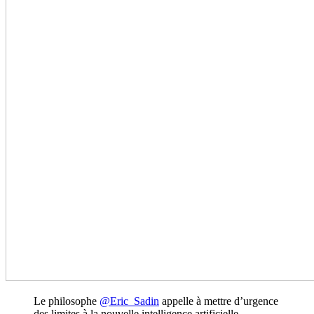
Le philosophe
@Eric_Sadin
appelle à mettre d’urgence
des limites à la nouvelle intelligence artificielle