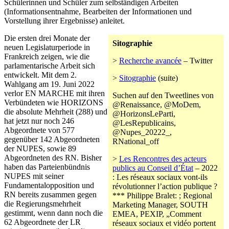
Schülerinnen und Schüler zum selbständigen Arbeiten
(Informationsentnahme, Bearbeiten der Informationen und
Vorstellung ihrer Ergebnisse) anleitet.
Die ersten drei Monate der
Sitographie
neuen Legislaturperiode in
Frankreich zeigen, wie die
>
Recherche avancée
– Twitter
parlamentarische Arbeit sich
entwickelt. Mit dem 2.
>
Sitographie
(suite)
Wahlgang am 19. Juni 2022
verlor EN MARCHE mit ihren
Suchen auf den Tweetlines von
Verbündeten wie HORIZONS
@Renaissance, @MoDem,
die absolute Mehrheit (288) und
@HorizonsLeParti,
hat jetzt nur noch 246
@LesRepublicains,
Abgeordnete von 577
@Nupes_20222_,
gegenüber 142 Abgeordneten
RNational_off
der NUPES, sowie 89
Abgeordneten des RN. Bisher
>
Les Rencontres des acteurs
haben das Parteienbündnis
publics au Conseil d’État
– 2022
NUPES mit seiner
: Les réseaux sociaux vont-ils
Fundamentalopposition und
révolutionner l’action publique ?
RN bereits zusammen gegen
*** Philippe Bralet: ; Regional
die Regierungsmehrheit
Marketing Manager, SOUTH
gestimmt, wenn dann noch die
EMEA, PEXIP, „Comment
62 Abgeordnete der LR
réseaux sociaux et vidéo portent