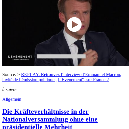
Source: >
REPLAY. Retrouvez l’interview d’Emmanuel Macron,
invité de l’émission politique „L’Evénement“, sur France 2
à suivre
Allgemein
Die Kräfteverhältnisse in der
Nationalversammlung ohne eine
präsidentielle Mehrheit