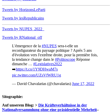
Tweets by HorizonsLeParti
Tweets by lesRepublicains
Tweets by NUPES_2022_
Tweets by RNational_off
L'émergence de la
#NUPES
sera-t-elle un
reconfigurateur du paysage politique ? Après 5 ans
d'évolution vers l'extrême droite, pour la première fois,
la tendance change dans le
#Politoscope
Réponse
dimanche …
#Legislatives2022
➡️
https://t.co/1Y9DHwaM7s
pic.twitter.com/UZsVfWRU1g
— David Chavalarias (@chavalarias)
June 17, 2022
Sitographie:
Auf unserem Blog: >
Die Kräfteverhältnisse in der
Nationalversammlung ohne eine präsidentielle Mehrheit
–