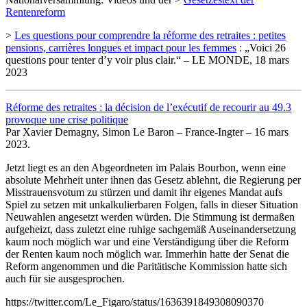
Rentenreform
>
Les questions pour comprendre la réforme des retraites : petites
pensions, carrières longues et impact pour les femmes
: „Voici 26
questions pour tenter d’y voir plus clair.“ – LE MONDE, 18 mars
2023
Réforme des retraites : la décision de l’exécutif de recourir au 49.3
provoque une crise politique
Par Xavier Demagny, Simon Le Baron – France-Ingter – 16 mars
2023.
Jetzt liegt es an den Abgeordneten im Palais Bourbon, wenn eine
absolute Mehrheit unter ihnen das Gesetz ablehnt, die Regierung per
Misstrauensvotum zu stürzen und damit ihr eigenes Mandat aufs
Spiel zu setzen mit unkalkulierbaren Folgen, falls in dieser Situation
Neuwahlen angesetzt werden würden. Die Stimmung ist dermaßen
aufgeheizt, dass zuletzt eine ruhige sachgemäß Auseinandersetzung
kaum noch möglich war und eine Verständigung über die Reform
der Renten kaum noch möglich war. Immerhin hatte der Senat die
Reform angenommen und die Paritätische Kommission hatte sich
auch für sie ausgesprochen.
https://twitter.com/Le_Figaro/status/1636391849308090370