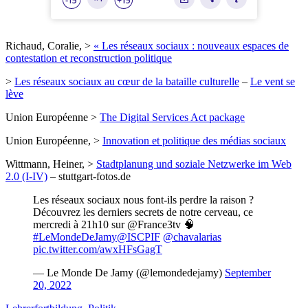
Richaud, Coralie, >
« Les réseaux sociaux : nouveaux espaces de
contestation et reconstruction politique
>
Les réseaux sociaux au cœur de la bataille culturelle
–
Le vent se
lève
Union Européenne >
The Digital Services Act package
Union Européenne, >
Innovation et politique des médias sociaux
Wittmann, Heiner, >
Stadtplanung und soziale Netzwerke im Web
2.0 (I-IV)
– stuttgart-fotos.de
Les réseaux sociaux nous font-ils perdre la raison ?
Découvrez les derniers secrets de notre cerveau, ce
mercredi à 21h10 sur @France3tv 🧠
#LeMondeDeJamy
@ISCPIF
@chavalarias
pic.twitter.com/awxHFsGagT
— Le Monde De Jamy (@lemondedejamy)
September
20, 2022