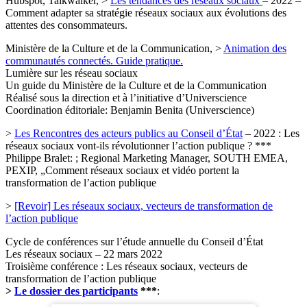
Hubspot, Talkwalker, >
Les tendances des réseaux sociaux
– 2022 –
Comment adapter sa stratégie réseaux sociaux aux évolutions des
attentes des consommateurs.
Ministère de la Culture et de la Communication, >
Animation des
communautés connectés. Guide pratique.
Lumière sur les réseau sociaux
Un guide du Ministère de la Culture et de la Communication
Réalisé sous la direction et à l’initiative d’Universcience
Coordination éditoriale: Benjamin Benita (Universcience)
>
Les Rencontres des acteurs publics au Conseil d’État
– 2022 : Les
réseaux sociaux vont-ils révolutionner l’action publique ? ***
Philippe Bralet: ; Regional Marketing Manager, SOUTH EMEA,
PEXIP, „Comment réseaux sociaux et vidéo portent la
transformation de l’action publique
>
[Revoir] Les réseaux sociaux, vecteurs de transformation de
l’action publique
Cycle de conférences sur l’étude annuelle du Conseil d’État
Les réseaux sociaux – 22 mars 2022
Troisième conférence : Les réseaux sociaux, vecteurs de
transformation de l’action publique
>
Le dossier des participants
***
: