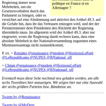
Regierung immer neue
politique en France et en
Mehrheiten, um ein
Allemagne ?
Gesetzesvorhaben durch das
Parlament zu bringen, oder es
verzichtet auf eine Abstimmung und aktiviert den Artikel 49.3. auf
die Gefahr hin, dass ihr das Vertrauen entzogen wird, und der der
Premierminister dem Präsidenten den Rücktritt der Regierung
übermitteln muss. Im allgemein wird der Artikel 49.3. aber nur
eingesetzt, wenn die Regierung damit rechnen kann, dass eine
absolute Mehrheit in der Nationalversammlung zugunsten eines
Misstrauensantrags nicht zustandekommt.
P. ex. >
Retraites @renaissance @modem @HorizonsLeParti
@LeRepublicains @NUPES @RNational_off
>
Climat @renaissance @modem @HorizonsLeParti
@LeRepublicains @NUPES @RNationael_off
Eventuell muss diese Seite nochmal neu geladen werden, um alle
sechs Tweetlines hier anzuzeigen. Wir zeigen hier nur eine Auswahl
der sechs größten Parteien bzw. Bündnisse an.
Tweets by @Renaissance
Tweets by @MoDem