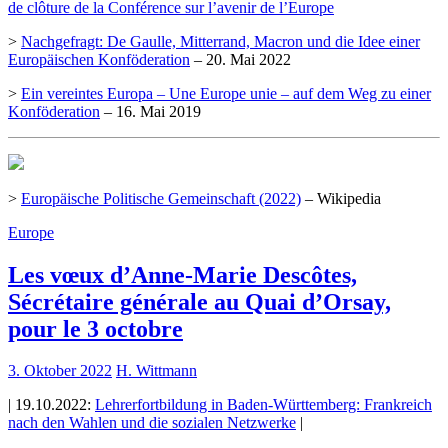
de clôture de la Conférence sur l’avenir de l’Europe
>
Nachgefragt: De Gaulle, Mitterrand, Macron und die Idee einer
Europäischen Konföderation
– 20. Mai 2022
>
Ein vereintes Europa – Une Europe unie – auf dem Weg zu einer
Konföderation
– 16. Mai 2019
>
Europäische Politische Gemeinschaft (2022)
– Wikipedia
Europe
Les vœux d’Anne-Marie Descôtes,
Sécrétaire générale au Quai d’Orsay,
pour le 3 octobre
3. Oktober 2022
H. Wittmann
| 19.10.2022:
Lehrerfortbildung in Baden-Württemberg: Frankreich
nach den Wahlen und die sozialen Netzwerke
|