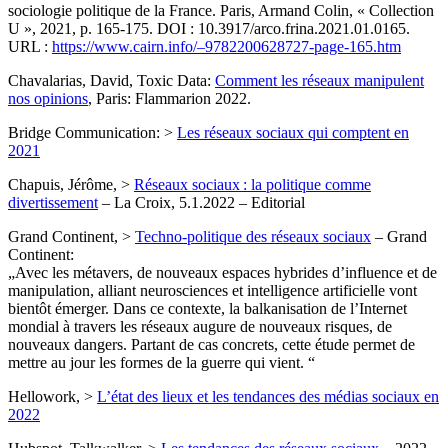
sociologie politique de la France. Paris, Armand Colin, « Collection
U », 2021, p. 165-175. DOI : 10.3917/arco.frina.2021.01.0165.
URL :
https://www.cairn.info/–9782200628727-page-165.htm
Chavalarias, David, Toxic Data:
Comment les réseaux manipulent
nos opinions
, Paris: Flammarion 2022.
Bridge Communication: >
Les réseaux sociaux qui comptent en
2021
Chapuis, Jérôme, >
Réseaux sociaux : la politique comme
divertissement
– La Croix, 5.1.2022 – Editorial
Grand Continent, >
Techno-politique des réseaux sociaux
– Grand
Continent:
„Avec les métavers, de nouveaux espaces hybrides d’influence et de
manipulation, alliant neurosciences et intelligence artificielle vont
bientôt émerger. Dans ce contexte, la balkanisation de l’Internet
mondial à travers les réseaux augure de nouveaux risques, de
nouveaux dangers. Partant de cas concrets, cette étude permet de
mettre au jour les formes de la guerre qui vient. “
Hellowork, >
L’état des lieux et les tendances des médias sociaux en
2022