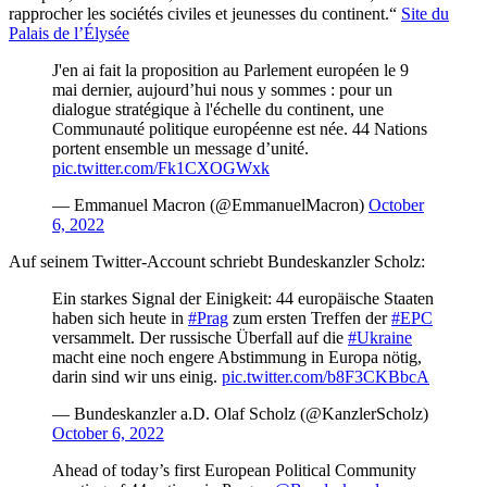
rapprocher les sociétés civiles et jeunesses du continent.“
Site du
Palais de l’Élysée
J'en ai fait la proposition au Parlement européen le 9
mai dernier, aujourd’hui nous y sommes : pour un
dialogue stratégique à l'échelle du continent, une
Communauté politique européenne est née. 44 Nations
portent ensemble un message d’unité.
pic.twitter.com/Fk1CXOGWxk
— Emmanuel Macron (@EmmanuelMacron)
October
6, 2022
Auf seinem Twitter-Account schriebt Bundeskanzler Scholz:
Ein starkes Signal der Einigkeit: 44 europäische Staaten
haben sich heute in
#Prag
zum ersten Treffen der
#EPC
versammelt. Der russische Überfall auf die
#Ukraine
macht eine noch engere Abstimmung in Europa nötig,
darin sind wir uns einig.
pic.twitter.com/b8F3CKBbcA
— Bundeskanzler a.D. Olaf Scholz (@KanzlerScholz)
October 6, 2022
Ahead of today’s first European Political Community