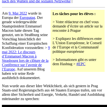
nach den Wahlen und die sozialen Netzwerke
|
Am
9. Mai 2022
wurde in
Les tâches pour les élèves :
Europa der
Europatag
. Der
gerade wiedergewählte
> Votre rédacteur en chef vous
Staatspräsident Emmanuel
demande d’écrire un article sur la
Macron hatte diesen Tag
rencontre à Prague
genutzt, um in Straßburg seine
> Expliquez les différences entre
Vorschlag hinsichtlich der
L’Union Européenne, le Conseil
Schaffung einer Europäischen
de l’Europe et la Communauté
Konföderation vorzustellen: >
9
politique européenne
mai 2022: Le discours
d’Emmanuel Macron à
> Informationen gibt es unter
Strasbourg lors de clôture de la
dem Hashtag >
#EPC
Conférence sur l’avenir de
l’Europe
. Auf unserem Blog
haben wir seine Rede
ausführlich dokumentiert.
Nun wurde aus dieser Idee Wirklichkeit, als sich gestern in Prag
Staats-und Regierungschefs aus 44 Staaten Europas trafen, um vor
allem über Sicherheit und Energie, Verkehr, Handel und Ausbildung
miteinander zu sprechen: