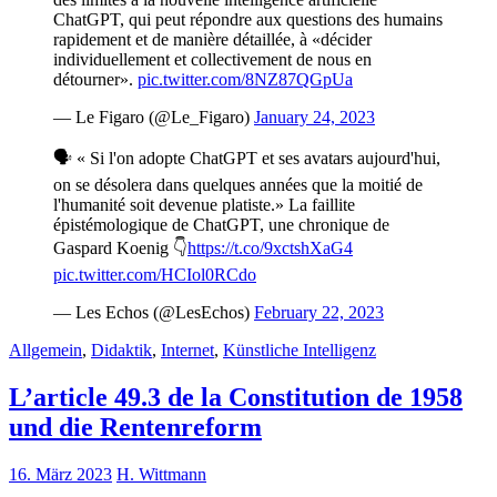
ChatGPT, qui peut répondre aux questions des humains
rapidement et de manière détaillée, à «décider
individuellement et collectivement de nous en
détourner».
pic.twitter.com/8NZ87QGpUa
— Le Figaro (@Le_Figaro)
January 24, 2023
🗣️ « Si l'on adopte ChatGPT et ses avatars aujourd'hui,
on se désolera dans quelques années que la moitié de
l'humanité soit devenue platiste.» La faillite
épistémologique de ChatGPT, une chronique de
Gaspard Koenig 👇
https://t.co/9xctshXaG4
pic.twitter.com/HCIol0RCdo
— Les Echos (@LesEchos)
February 22, 2023
Allgemein
,
Didaktik
,
Internet
,
Künstliche Intelligenz
L’article 49.3 de la Constitution de 1958
und die Rentenreform
16. März 2023
H. Wittmann