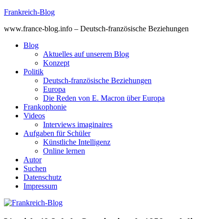
Skip
Frankreich-Blog
to
www.france-blog.info – Deutsch-französische Beziehungen
content
Blog
Aktuelles auf unserem Blog
Konzept
Politik
Deutsch-französische Beziehungen
Europa
Die Reden von E. Macron über Europa
Frankophonie
Videos
Interviews imaginaires
Aufgaben für Schüler
Künstliche Intelligenz
Online lernen
Autor
Suchen
Datenschutz
Impressum