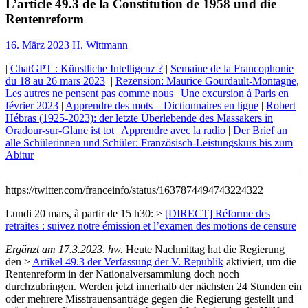
L’article 49.3 de la Constitution de 1958 und die
Rentenreform
16. März 2023
H. Wittmann
|
ChatGPT : Künstliche Intelligenz ?
|
Semaine de la Francophonie
du 18 au 26 mars 2023
|
Rezension: Maurice Gourdault-Montagne,
Les autres ne pensent pas comme nous
|
Une excursion à Paris en
février 2023
|
Apprendre des mots – Dictionnaires en ligne
|
Robert
Hébras (1925-2023): der letzte Überlebende des Massakers in
Oradour-sur-Glane ist tot
|
Apprendre avec la radio
|
Der Brief an
alle Schülerinnen und Schüler: Französisch-Leistungskurs bis zum
Abitur
https://twitter.com/franceinfo/status/1637874494743224322
Lundi 20 mars, à partir de 15 h30: >
[DIRECT] Réforme des
retraites : suivez notre émission et l’examen des motions de censure
Ergänzt am 17.3.2023. hw.
Heute Nachmittag hat die Regierung
den >
Artikel 49.3 der Verfassung der V. Republik
aktiviert, um die
Rentenreform in der Nationalversammlung doch noch
durchzubringen. Werden jetzt innerhalb der nächsten 24 Stunden ein
oder mehrere Misstrauensanträge gegen die Regierung gestellt und