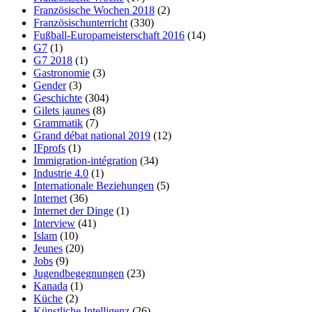
Französische Wochen 2018
(2)
Französischunterricht
(330)
Fußball-Europameisterschaft 2016
(14)
G7
(1)
G7 2018
(1)
Gastronomie
(3)
Gender
(3)
Geschichte
(304)
Gilets jaunes
(8)
Grammatik
(7)
Grand débat national 2019
(12)
IFprofs
(1)
Immigration-intégration
(34)
Industrie 4.0
(1)
Internationale Beziehungen
(5)
Internet
(36)
Internet der Dinge
(1)
Interview
(41)
Islam
(10)
Jeunes
(20)
Jobs
(9)
Jugendbegegnungen
(23)
Kanada
(1)
Küche
(2)
Künstliche Intelligenz
(26)