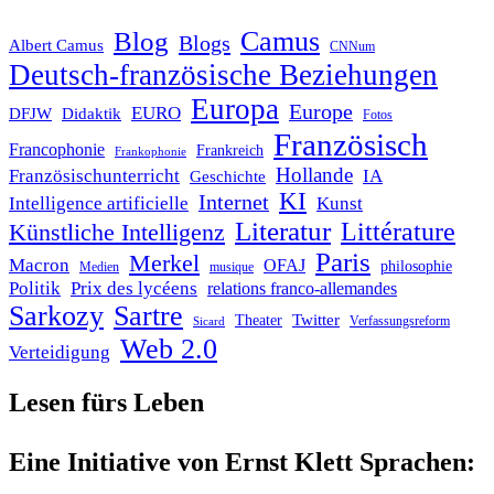
Blog
Camus
Blogs
Albert Camus
CNNum
Deutsch-französische Beziehungen
Europa
Europe
EURO
DFJW
Didaktik
Fotos
Französisch
Francophonie
Frankreich
Frankophonie
Hollande
Französischunterricht
IA
Geschichte
KI
Internet
Intelligence artificielle
Kunst
Literatur
Littérature
Künstliche Intelligenz
Paris
Merkel
Macron
OFAJ
philosophie
Medien
musique
Politik
Prix des lycéens
relations franco-allemandes
Sarkozy
Sartre
Twitter
Theater
Verfassungsreform
Sicard
Web 2.0
Verteidigung
Lesen fürs Leben
Eine Initiative von Ernst Klett Sprachen: