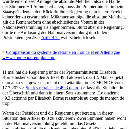
würde einer dieser Anträge die absolute Mehrheit, also die Hälfte
der Stimmen + 1 Stimme erhalten, muss die Premierministerin beim
Staatspräsidenten den Rücktritt ihrer Regierung einreichen. Erreicht
keiner der zu erwartenden Mißtrauensanträge die absolute Mehrheit,
gilt die Rentenreform ohne abschließendes Votum in der
Nationalversammlung als angenommen. Stürzt aber die Regierung,
dürfte die Auflösung der Nationalversammlung durch den
Präsidenten gemäß >
Artikel 12
wahrscheinlich sein.
>
Comparaison du système de retraite en France et en Allemagne
–
www.connexion-emploi.com
11 mal hat die Regierung unter der Premierministerin Elisabeth
Borne bisher schon den Artikel 49.3 aktiviert, das 12. Mal, sei jetzt
einmal zu viel gewesen, meint der Leitartikel in LE MONDE vom
17.3.2023 >
Sur les retraites, le 49.3 de trop
> fasst die Situation in
der Überschrift und dann in einem Satz zusammen: „Le onzième
49.3 actionné par Elisabeth Borne ressemble au coup de menton de
trop.“
Waren der Präsident und die Regierung gut beraten, in dieser
Situation den Artikel 49.3 zu aktivieren? Zwei Stimmen haben wohl
in der Nationalversammlung gefehlt, um das Gesetz
durchzubringen. Hätte die Regierung eher eine Reißleine ziehen und