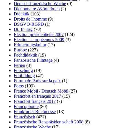
Deutsch-französische Woche
(9)
Dictionnaire /Wörterbuch
(2)
Didaktik
(103)
Droits de l'homme
(9)
DSGVO-RGPD
(1)
Dt.-fr. Tag
(70)
Election présidentielle 2007
(124)
Elections européennes 2009
(3)
Erinnerungskultur
(13)
Europe
(227)
Fachdidaktik
(19)
Fanzösische Filmtage
(4)
Ferien
(3)
Forschung
(19)
Fortbildung
(47)
Forum de Paris sur la paix
(1)
Fotos
(109)
France Mobil / Deutsch Mobil
(27)
Francfort en français 2017
(15)
Francfort français 2017
(7)
Francophonie
(80)
Frankfurter Buchmesse
(13)
Französisch
(427)
Französische Ratspräsidentschaft 2008
(8)
Französische Woche
(17)