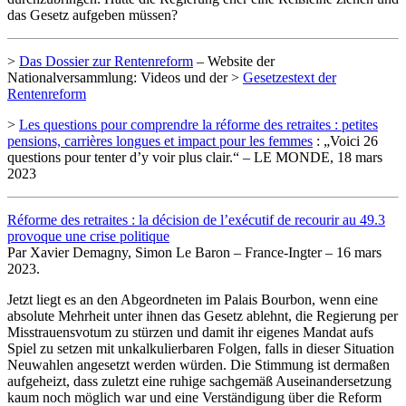
das Gesetz aufgeben müssen?
>
Das Dossier zur Rentenreform
– Website der
Nationalversammlung: Videos und der >
Gesetzestext der
Rentenreform
>
Les questions pour comprendre la réforme des retraites : petites
pensions, carrières longues et impact pour les femmes
: „Voici 26
questions pour tenter d’y voir plus clair.“ – LE MONDE, 18 mars
2023
Réforme des retraites : la décision de l’exécutif de recourir au 49.3
provoque une crise politique
Par Xavier Demagny, Simon Le Baron – France-Ingter – 16 mars
2023.
Jetzt liegt es an den Abgeordneten im Palais Bourbon, wenn eine
absolute Mehrheit unter ihnen das Gesetz ablehnt, die Regierung per
Misstrauensvotum zu stürzen und damit ihr eigenes Mandat aufs
Spiel zu setzen mit unkalkulierbaren Folgen, falls in dieser Situation
Neuwahlen angesetzt werden würden. Die Stimmung ist dermaßen
aufgeheizt, dass zuletzt eine ruhige sachgemäß Auseinandersetzung
kaum noch möglich war und eine Verständigung über die Reform