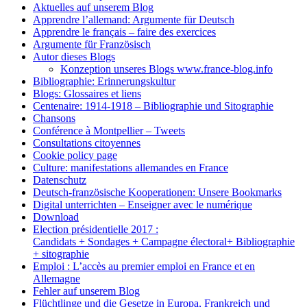
Aktuelles auf unserem Blog
Apprendre l’allemand: Argumente für Deutsch
Apprendre le français – faire des exercices
Argumente für Französisch
Autor dieses Blogs
Konzeption unseres Blogs www.france-blog.info
Bibliographie: Erinnerungskultur
Blogs: Glossaires et liens
Centenaire: 1914-1918 – Bibliographie und Sitographie
Chansons
Conférence à Montpellier – Tweets
Consultations citoyennes
Cookie policy page
Culture: manifestations allemandes en France
Datenschutz
Deutsch-französische Kooperationen: Unsere Bookmarks
Digital unterrichten – Enseigner avec le numérique
Download
Election présidentielle 2017 :
Candidats + Sondages + Campagne électoral+ Bibliographie
+ sitographie
Emploi : L’accès au premier emploi en France et en
Allemagne
Fehler auf unserem Blog
Flüchtlinge und die Gesetze in Europa, Frankreich und