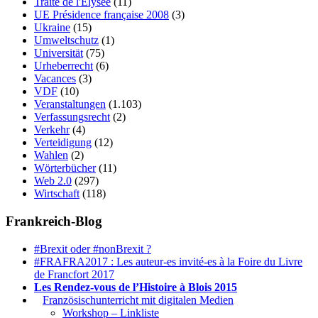
Traité de l'Élysée
(11)
UE Présidence française 2008
(3)
Ukraine
(15)
Umweltschutz
(1)
Universität
(75)
Urheberrecht
(6)
Vacances
(3)
VDF
(10)
Veranstaltungen
(1.103)
Verfassungsrecht
(2)
Verkehr
(4)
Verteidigung
(12)
Wahlen
(2)
Wörterbücher
(11)
Web 2.0
(297)
Wirtschaft
(118)
Frankreich-Blog
#Brexit oder #nonBrexit ?
#FRAFRA2017 : Les auteur-es invité-es à la Foire du Livre
de Francfort 2017
Les Rendez-vous de l’Histoire à Blois 2015
1.
Französischunterricht mit digitalen Medien
Workshop – Linkliste