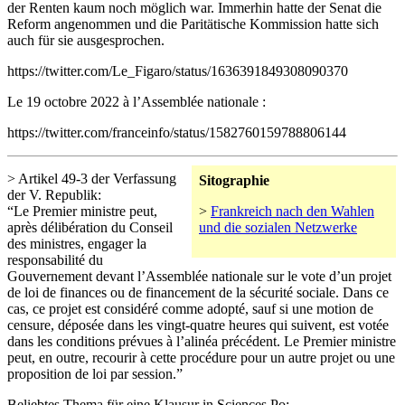
der Renten kaum noch möglich war. Immerhin hatte der Senat die
Reform angenommen und die Paritätische Kommission hatte sich
auch für sie ausgesprochen.
https://twitter.com/Le_Figaro/status/1636391849308090370
Le 19 octobre 2022 à l’Assemblée nationale :
https://twitter.com/franceinfo/status/1582760159788806144
> Artikel 49-3 der Verfassung
Sitographie
der V. Republik:
“Le Premier ministre peut,
>
Frankreich nach den Wahlen
après délibération du Conseil
und die sozialen Netzwerke
des ministres, engager la
responsabilité du
Gouvernement devant l’Assemblée nationale sur le vote d’un projet
de loi de finances ou de financement de la sécurité sociale. Dans ce
cas, ce projet est considéré comme adopté, sauf si une motion de
censure, déposée dans les vingt-quatre heures qui suivent, est votée
dans les conditions prévues à l’alinéa précédent. Le Premier ministre
peut, en outre, recourir à cette procédure pour un autre projet ou une
proposition de loi par session.”
Beliebtes Thema für eine Klausur in Sciences Po: