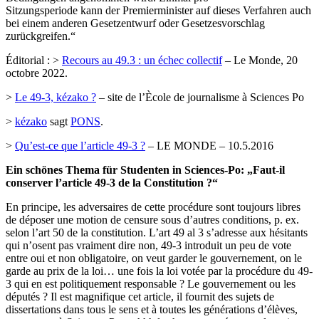
Sitzungsperiode kann der Premierminister auf dieses Verfahren auch
bei einem anderen Gesetzentwurf oder Gesetzesvorschlag
zurückgreifen.“
Éditorial : >
Recours au 49.3 : un échec collectif
– Le Monde, 20
octobre 2022.
>
Le 49-3, kézako ?
– site de l’Ècole de journalisme à Sciences Po
>
kézako
sagt
PONS
.
>
Qu’est-ce que l’article 49-3 ?
– LE MONDE – 10.5.2016
Ein schönes Thema für Studenten in Sciences-Po: „Faut-il
conserver l’article 49-3 de la Constitution ?“
En principe, les adversaires de cette procédure sont toujours libres
de déposer une motion de censure sous d’autres conditions, p. ex.
selon l’art 50 de la constitution. L’art 49 al 3 s’adresse aux hésitants
qui n’osent pas vraiment dire non, 49-3 introduit un peu de vote
entre oui et non obligatoire, on veut garder le gouvernement, on le
garde au prix de la loi… une fois la loi votée par la procédure du 49-
3 qui en est politiquement responsable ? Le gouvernement ou les
députés ? Il est magnifique cet article, il fournit des sujets de
dissertations dans tous le sens et à toutes les générations d’élèves,