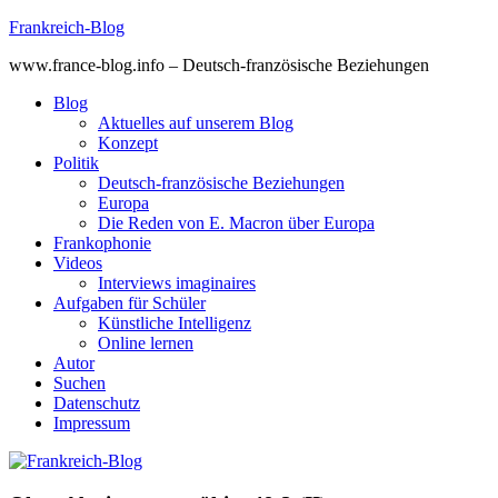
Skip
Frankreich-Blog
to
www.france-blog.info – Deutsch-französische Beziehungen
content
Blog
Aktuelles auf unserem Blog
Konzept
Politik
Deutsch-französische Beziehungen
Europa
Die Reden von E. Macron über Europa
Frankophonie
Videos
Interviews imaginaires
Aufgaben für Schüler
Künstliche Intelligenz
Online lernen
Autor
Suchen
Datenschutz
Impressum