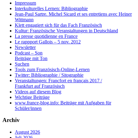
Impressum
Interkulturelles Lernen: Bibliographie
Jean-Paul Sartre. Michel Sicard et ses entretiens avec Heiner
Wittmann
Klett engagiert sich für das Fach Französisch
Kultur: Französische Veranstaltungen in Deutschland
La presse quotidienne en France
Le rappport Gallois – 5 nov. 2012
Newsletter
Podcast – Son
Beiträge mit Ton
Suchen
Tools zum Französisch-Online-Lernen
Twitter: Bibliographie / Sitographie
Veranstaltungen: Francfort en français 2017 /
Frankfurt auf Französisch
Videos auf diesem Blog
Wichtige Beiträge
www.france-blog.info: Beiträge mit Aufgaben für
Schüler/innen
Archiv
August 2026
Juli 2026