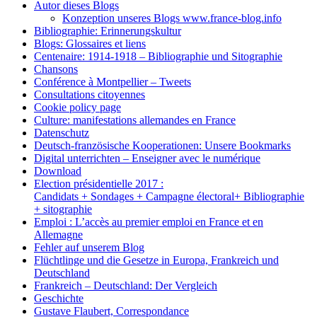
Autor dieses Blogs
Konzeption unseres Blogs www.france-blog.info
Bibliographie: Erinnerungskultur
Blogs: Glossaires et liens
Centenaire: 1914-1918 – Bibliographie und Sitographie
Chansons
Conférence à Montpellier – Tweets
Consultations citoyennes
Cookie policy page
Culture: manifestations allemandes en France
Datenschutz
Deutsch-französische Kooperationen: Unsere Bookmarks
Digital unterrichten – Enseigner avec le numérique
Download
Election présidentielle 2017 :
Candidats + Sondages + Campagne électoral+ Bibliographie
+ sitographie
Emploi : L’accès au premier emploi en France et en
Allemagne
Fehler auf unserem Blog
Flüchtlinge und die Gesetze in Europa, Frankreich und
Deutschland
Frankreich – Deutschland: Der Vergleich
Geschichte
Gustave Flaubert, Correspondance