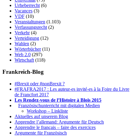
Urheberrecht
(6)
Vacances
(3)
VDF
(10)
Veranstaltungen
(1.103)
Verfassungsrecht
(2)
Verkehr
(4)
Verteidigung
(12)
Wahlen
(2)
Wörterbücher
(11)
Web 2.0
(297)
Wirtschaft
(118)
Frankreich-Blog
#Brexit oder #nonBrexit ?
#FRAFRA2017 : Les auteur-es invité-es à la Foire du Livre
de Francfort 2017
Les Rendez-vous de l’Histoire à Blois 2015
1.
Französischunterricht mit digitalen Medien
Workshop – Linkliste
Aktuelles auf unserem Blog
Apprendre l’allemand: Argumente für Deutsch
Apprendre le français – faire des exercices
Argumente für Französisch