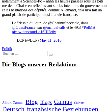
notamment à Sciences-Po – ahhh les heures passées sous les toits
rue de la Chaise en réfléchissant sur les intentions du gouvernement
et les hésitations des députés, comme Allemand, cela m’a fait un
grand plaisir de participer ainsi à la vie française.
Le "dessin du jour" de @ChaunuSpectacle, dans
@OuestFrance
, sur
@manuelvalls
et le 49.3
#PolMat
pic.twitter.com/Lo16Hl2e8v
— LCP (@LCP)
May 11, 2016
Politik
Suche
nach:
Die Blogs unserer Redaktion:
Blog
Camus
Blogs
Albert Camus
CNNum
Deutsch-französische Beziehungen