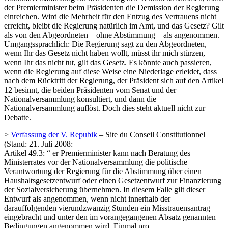
der Premierminister beim Präsidenten die Demission der Regierung
einreichen. Wird die Mehrheit für den Entzug des Vertrauens nicht
erreicht, bleibt die Regierung natürlich im Amt, und das Gesetz? Gilt
als von den Abgeordneten – ohne Abstimmung – als angenommen.
Umgangssprachlich: Die Regierung sagt zu den Abgeordneten,
wenn Ihr das Gesetz nicht haben wollt, müsst ihr mich stürzen,
wenn Ihr das nicht tut, gilt das Gesetz. Es könnte auch passieren,
wenn die Regierung auf diese Weise eine Niederlage erleidet, dass
nach dem Rücktritt der Regierung, der Präsident sich auf den Artikel
12 besinnt, die beiden Präsidenten vom Senat und der
Nationalversammlung konsultiert, und dann die
Nationalversammlung auflöst. Doch dies steht aktuell nicht zur
Debatte.
>
Verfassung der V. Repubik
– Site du Conseil Constitutionnel
(Stand: 21. Juli 2008:
Artikel 49.3: “ er Premierminister kann nach Beratung des
Ministerrates vor der Nationalversammlung die politische
Verantwortung der Regierung für die Abstimmung über einen
Haushaltsgesetzentwurf oder einen Gesetzentwurf zur Finanzierung
der Sozialversicherung übernehmen. In diesem Falle gilt dieser
Entwurf als angenommen, wenn nicht innerhalb der
darauffolgenden vierundzwanzig Stunden ein Misstrauensantrag
eingebracht und unter den im vorangegangenen Absatz genannten
Bedingungen angenommen wird. Einmal pro