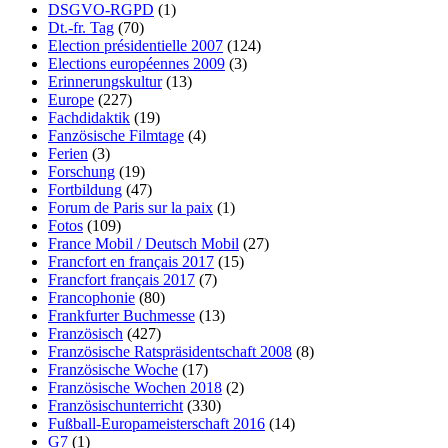
DSGVO-RGPD
(1)
Dt.-fr. Tag
(70)
Election présidentielle 2007
(124)
Elections européennes 2009
(3)
Erinnerungskultur
(13)
Europe
(227)
Fachdidaktik
(19)
Fanzösische Filmtage
(4)
Ferien
(3)
Forschung
(19)
Fortbildung
(47)
Forum de Paris sur la paix
(1)
Fotos
(109)
France Mobil / Deutsch Mobil
(27)
Francfort en français 2017
(15)
Francfort français 2017
(7)
Francophonie
(80)
Frankfurter Buchmesse
(13)
Französisch
(427)
Französische Ratspräsidentschaft 2008
(8)
Französische Woche
(17)
Französische Wochen 2018
(2)
Französischunterricht
(330)
Fußball-Europameisterschaft 2016
(14)
G7
(1)