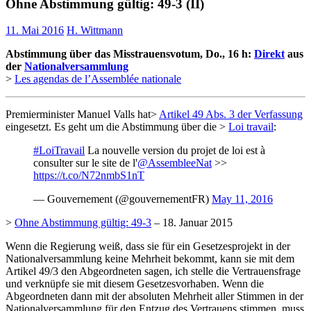
Ohne Abstimmung gültig: 49-3 (II)
11. Mai 2016
H. Wittmann
Abstimmung über das Misstrauensvotum, Do., 16 h:
Direkt
aus
der
Nationalversammlung
>
Les agendas de l’Assemblée nationale
Premierminister Manuel Valls hat>
Artikel 49 Abs. 3 der Verfassung
eingesetzt. Es geht um die Abstimmung über die >
Loi travail
:
#LoiTravail
La nouvelle version du projet de loi est à
consulter sur le site de l'
@AssembleeNat
>>
https://t.co/N72nmbS1nT
— Gouvernement (@gouvernementFR)
May 11, 2016
>
Ohne Abstimmung gültig: 49-3
– 18. Januar 2015
Wenn die Regierung weiß, dass sie für ein Gesetzesprojekt in der
Nationalversammlung keine Mehrheit bekommt, kann sie mit dem
Artikel 49/3 den Abgeordneten sagen, ich stelle die Vertrauensfrage
und verknüpfe sie mit diesem Gesetzesvorhaben. Wenn die
Abgeordneten dann mit der absoluten Mehrheit aller Stimmen in der
Nationalversammlung für den Entzug des Vertrauens stimmen, muss