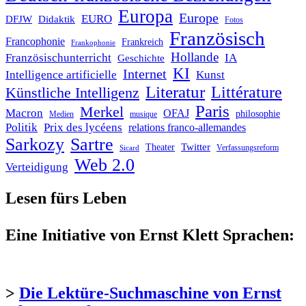
Europa
Europe
EURO
DFJW
Didaktik
Fotos
Französisch
Francophonie
Frankreich
Frankophonie
Hollande
Französischunterricht
IA
Geschichte
KI
Internet
Intelligence artificielle
Kunst
Literatur
Littérature
Künstliche Intelligenz
Paris
Merkel
Macron
OFAJ
philosophie
Medien
musique
Politik
Prix des lycéens
relations franco-allemandes
Sarkozy
Sartre
Twitter
Theater
Verfassungsreform
Sicard
Web 2.0
Verteidigung
Lesen fürs Leben
Eine Initiative von Ernst Klett Sprachen:
>
Die Lektüre-Suchmaschine von Ernst