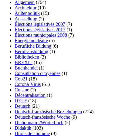
Allgemein
(764)
Architektur
(19)
Außenpolitik
(15)
Ausstellung
(2)
Élections législatives 2007
(7)
Élections législatives 2017
(1)
Élections municipales 2008
(7)
Énergie nucléaire
(5)
Berufliche Bildung
(6)
Berufsausbildung
(1)
Bibliotheken
(3)
BREXIT
(15)
Buchhandel
(1)
Consultation citoyennes
(1)
Cop21
(18)
Corona-Virus
(61)
Cuisine
(1)
Décentralisation
(1)
DELF
(18)
Deutsch
(21)
Deutsch-französische Beziehungen
(724)
Deutsch-französische Woche
(9)
Dictionnaire /Wörterbuch
(2)
Didaktik
(103)
Droits de l'homme
(9)