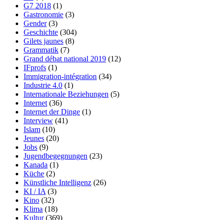
G7 2018
(1)
Gastronomie
(3)
Gender
(3)
Geschichte
(304)
Gilets jaunes
(8)
Grammatik
(7)
Grand débat national 2019
(12)
IFprofs
(1)
Immigration-intégration
(34)
Industrie 4.0
(1)
Internationale Beziehungen
(5)
Internet
(36)
Internet der Dinge
(1)
Interview
(41)
Islam
(10)
Jeunes
(20)
Jobs
(9)
Jugendbegegnungen
(23)
Kanada
(1)
Küche
(2)
Künstliche Intelligenz
(26)
KI / IA
(3)
Kino
(32)
Klima
(18)
Kultur
(369)