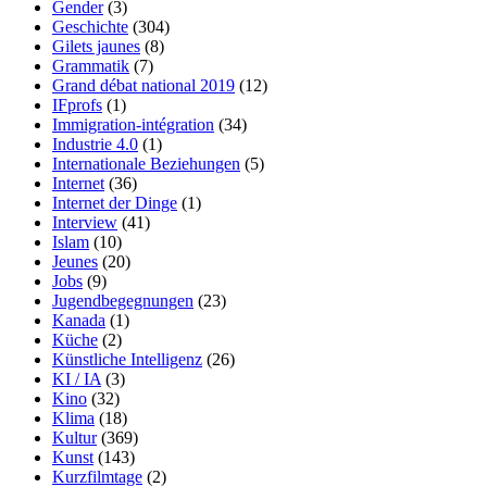
Gender
(3)
Geschichte
(304)
Gilets jaunes
(8)
Grammatik
(7)
Grand débat national 2019
(12)
IFprofs
(1)
Immigration-intégration
(34)
Industrie 4.0
(1)
Internationale Beziehungen
(5)
Internet
(36)
Internet der Dinge
(1)
Interview
(41)
Islam
(10)
Jeunes
(20)
Jobs
(9)
Jugendbegegnungen
(23)
Kanada
(1)
Küche
(2)
Künstliche Intelligenz
(26)
KI / IA
(3)
Kino
(32)
Klima
(18)
Kultur
(369)
Kunst
(143)
Kurzfilmtage
(2)