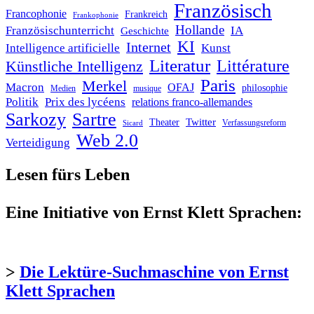
Französisch
Francophonie
Frankreich
Frankophonie
Hollande
Französischunterricht
IA
Geschichte
KI
Internet
Intelligence artificielle
Kunst
Literatur
Littérature
Künstliche Intelligenz
Paris
Merkel
Macron
OFAJ
philosophie
Medien
musique
Politik
Prix des lycéens
relations franco-allemandes
Sarkozy
Sartre
Twitter
Theater
Verfassungsreform
Sicard
Web 2.0
Verteidigung
Lesen fürs Leben
Eine Initiative von Ernst Klett Sprachen:
>
Die Lektüre-Suchmaschine von Ernst
Klett Sprachen