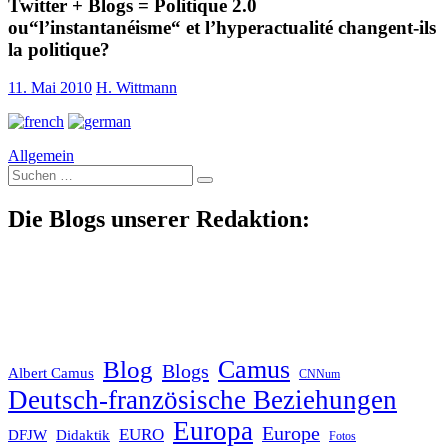
Twitter + Blogs = Politique 2.0
ou“l’instantanéisme“ et l’hyperactualité changent-ils
la politique?
11. Mai 2010
H. Wittmann
Allgemein
Suche
nach:
Die Blogs unserer Redaktion:
Blog
Camus
Blogs
Albert Camus
CNNum
Deutsch-französische Beziehungen
Europa
Europe
EURO
DFJW
Didaktik
Fotos