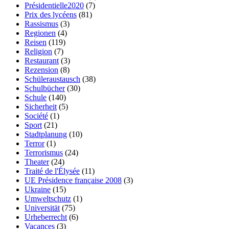
Présidentielle2020
(7)
Prix des lycéens
(81)
Rassismus
(3)
Regionen
(4)
Reisen
(119)
Religion
(7)
Restaurant
(3)
Rezension
(8)
Schüleraustausch
(38)
Schulbücher
(30)
Schule
(140)
Sicherheit
(5)
Société
(1)
Sport
(21)
Stadtplanung
(10)
Terror
(1)
Terrorismus
(24)
Theater
(24)
Traité de l'Élysée
(11)
UE Présidence française 2008
(3)
Ukraine
(15)
Umweltschutz
(1)
Universität
(75)
Urheberrecht
(6)
Vacances
(3)