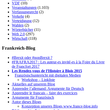
VDF
(10)
Veranstaltungen
(1.103)
Verfassungsrecht
(2)
Verkehr
(4)
Verteidigung
(12)
Wahlen
(2)
Wörterbücher
(11)
Web 2.0
(297)
Wirtschaft
(118)
Frankreich-Blog
#Brexit oder #nonBrexit ?
#FRAFRA2017 : Les auteur-es invité-es à la Foire du Livre
de Francfort 2017
Les Rendez-vous de l’Histoire à Blois 2015
1.
Französischunterricht mit digitalen Medien
Workshop – Linkliste
Aktuelles auf unserem Blog
Apprendre l’allemand: Argumente für Deutsch
Apprendre le français – faire des exercices
Argumente für Französisch
Autor dieses Blogs
Konzeption unseres Blogs www.france-blog.info