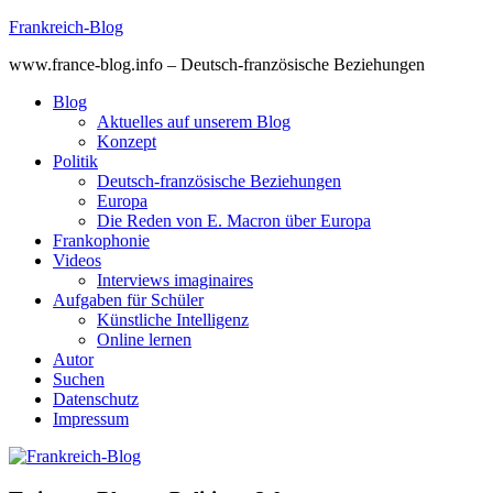
Skip
Frankreich-Blog
to
www.france-blog.info – Deutsch-französische Beziehungen
content
Blog
Aktuelles auf unserem Blog
Konzept
Politik
Deutsch-französische Beziehungen
Europa
Die Reden von E. Macron über Europa
Frankophonie
Videos
Interviews imaginaires
Aufgaben für Schüler
Künstliche Intelligenz
Online lernen
Autor
Suchen
Datenschutz
Impressum