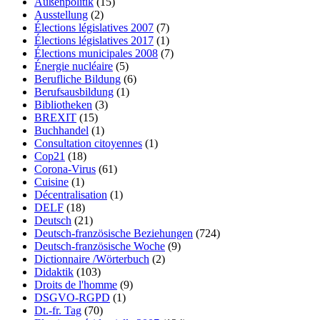
Außenpolitik
(15)
Ausstellung
(2)
Élections législatives 2007
(7)
Élections législatives 2017
(1)
Élections municipales 2008
(7)
Énergie nucléaire
(5)
Berufliche Bildung
(6)
Berufsausbildung
(1)
Bibliotheken
(3)
BREXIT
(15)
Buchhandel
(1)
Consultation citoyennes
(1)
Cop21
(18)
Corona-Virus
(61)
Cuisine
(1)
Décentralisation
(1)
DELF
(18)
Deutsch
(21)
Deutsch-französische Beziehungen
(724)
Deutsch-französische Woche
(9)
Dictionnaire /Wörterbuch
(2)
Didaktik
(103)
Droits de l'homme
(9)
DSGVO-RGPD
(1)
Dt.-fr. Tag
(70)