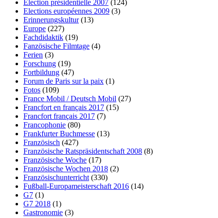
Election présidentielle 2007
(124)
Elections européennes 2009
(3)
Erinnerungskultur
(13)
Europe
(227)
Fachdidaktik
(19)
Fanzösische Filmtage
(4)
Ferien
(3)
Forschung
(19)
Fortbildung
(47)
Forum de Paris sur la paix
(1)
Fotos
(109)
France Mobil / Deutsch Mobil
(27)
Francfort en français 2017
(15)
Francfort français 2017
(7)
Francophonie
(80)
Frankfurter Buchmesse
(13)
Französisch
(427)
Französische Ratspräsidentschaft 2008
(8)
Französische Woche
(17)
Französische Wochen 2018
(2)
Französischunterricht
(330)
Fußball-Europameisterschaft 2016
(14)
G7
(1)
G7 2018
(1)
Gastronomie
(3)