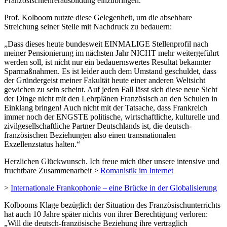
Französischlehrerausbildung einzubringen.“
Prof. Kolboom nutzte diese Gelegenheit, um die absehbare
Streichung seiner Stelle mit Nachdruck zu bedauern:
„Dass dieses heute bundesweit EINMALIGE Stellenprofil nach
meiner Pensionierung im nächsten Jahr NICHT mehr weitergeführt
werden soll, ist nicht nur ein bedauernswertes Resultat bekannter
Sparmaßnahmen. Es ist leider auch dem Umstand geschuldet, dass
der Gründergeist meiner Fakultät heute einer anderen Weltsicht
gewichen zu sein scheint. Auf jeden Fall lässt sich diese neue Sicht
der Dinge nicht mit den Lehrplänen Französisch an den Schulen in
Einklang bringen! Auch nicht mit der Tatsache, dass Frankreich
immer noch der ENGSTE politische, wirtschaftliche, kulturelle und
zivilgesellschaftliche Partner Deutschlands ist, die deutsch-
französischen Beziehungen also einen transnationalen
Exzellenzstatus halten.“
Herzlichen Glückwunsch. Ich freue mich über unsere intensive und
fruchtbare Zusammenarbeit >
Romanistik im Internet
>
Internationale Frankophonie – eine Brücke in der Globalisierung
Kolbooms Klage bezüglich der Situation des Französischunterrichts
hat auch 10 Jahre später nichts von ihrer Berechtigung verloren:
„Will die deutsch-französische Beziehung ihre vertraglich