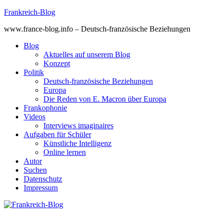
Skip
Frankreich-Blog
to
www.france-blog.info – Deutsch-französische Beziehungen
content
Blog
Aktuelles auf unserem Blog
Konzept
Politik
Deutsch-französische Beziehungen
Europa
Die Reden von E. Macron über Europa
Frankophonie
Videos
Interviews imaginaires
Aufgaben für Schüler
Künstliche Intelligenz
Online lernen
Autor
Suchen
Datenschutz
Impressum