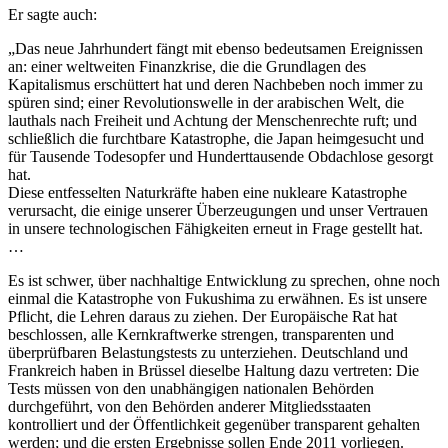
Er sagte auch:
„Das neue Jahrhundert fängt mit ebenso bedeutsamen Ereignissen
an: einer weltweiten Finanzkrise, die die Grundlagen des
Kapitalismus erschüttert hat und deren Nachbeben noch immer zu
spüren sind; einer Revolutionswelle in der arabischen Welt, die
lauthals nach Freiheit und Achtung der Menschenrechte ruft; und
schließlich die furchtbare Katastrophe, die Japan heimgesucht und
für Tausende Todesopfer und Hunderttausende Obdachlose gesorgt
hat.
Diese entfesselten Naturkräfte haben eine nukleare Katastrophe
verursacht, die einige unserer Überzeugungen und unser Vertrauen
in unsere technologischen Fähigkeiten erneut in Frage gestellt hat.
…
Es ist schwer, über nachhaltige Entwicklung zu sprechen, ohne noch
einmal die Katastrophe von Fukushima zu erwähnen. Es ist unsere
Pflicht, die Lehren daraus zu ziehen. Der Europäische Rat hat
beschlossen, alle Kernkraftwerke strengen, transparenten und
überprüfbaren Belastungstests zu unterziehen. Deutschland und
Frankreich haben in Brüssel dieselbe Haltung dazu vertreten: Die
Tests müssen von den unabhängigen nationalen Behörden
durchgeführt, von den Behörden anderer Mitgliedsstaaten
kontrolliert und der Öffentlichkeit gegenüber transparent gehalten
werden; und die ersten Ergebnisse sollen Ende 2011 vorliegen.