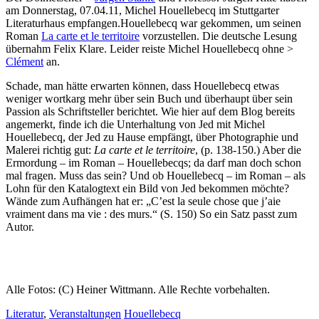
am Donnerstag, 07.04.11, Michel Houellebecq im Stuttgarter
Literaturhaus empfangen.Houellebecq war gekommen, um seinen
Roman
La carte et le territoire
vorzustellen. Die deutsche Lesung
übernahm Felix Klare. Leider reiste Michel Houellebecq ohne >
Clément
an.
Schade, man hätte erwarten können, dass Houellebecq etwas
weniger wortkarg mehr über sein Buch und überhaupt über sein
Passion als Schriftsteller berichtet. Wie hier auf dem Blog bereits
angemerkt, finde ich die Unterhaltung von Jed mit Michel
Houellebecq, der Jed zu Hause empfängt, über Photographie und
Malerei richtig gut:
La carte et le territoire
, (p. 138-150.) Aber die
Ermordung – im Roman – Houellebecqs; da darf man doch schon
mal fragen. Muss das sein? Und ob Houellebecq – im Roman – als
Lohn für den Katalogtext ein Bild von Jed bekommen möchte?
Wände zum Aufhängen hat er: „C’est la seule chose que j’aie
vraiment dans ma vie : des murs.“ (S. 150) So ein Satz passt zum
Autor.
Alle Fotos: (C) Heiner Wittmann. Alle Rechte vorbehalten.
Literatur
,
Veranstaltungen
Houellebecq