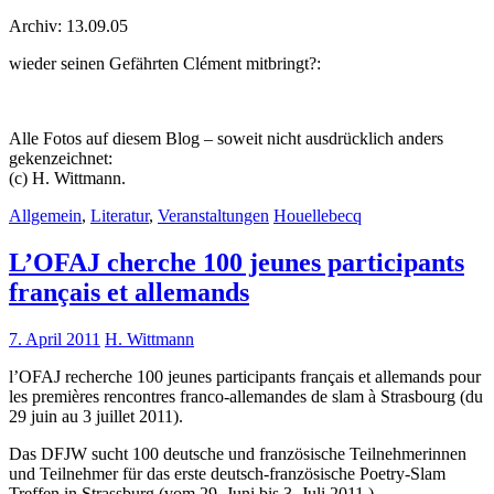
Archiv: 13.09.05
wieder seinen Gefährten Clément mitbringt?:
Alle Fotos auf diesem Blog – soweit nicht ausdrücklich anders
gekenzeichnet:
(c) H. Wittmann.
Allgemein
,
Literatur
,
Veranstaltungen
Houellebecq
L’OFAJ cherche 100 jeunes participants
français et allemands
7. April 2011
H. Wittmann
l’OFAJ recherche 100 jeunes participants français et allemands pour
les premières rencontres franco-allemandes de slam à Strasbourg (du
29 juin au 3 juillet 2011).
Das DFJW sucht 100 deutsche und französische Teilnehmerinnen
und Teilnehmer für das erste deutsch-französische Poetry-Slam
Treffen in Strassburg (vom 29. Juni bis 3. Juli 2011 ).