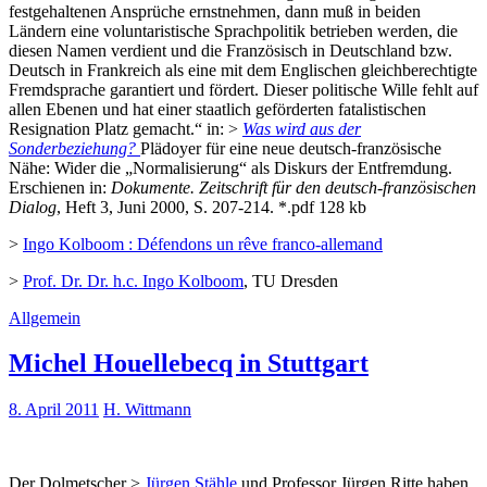
festgehaltenen Ansprüche ernstnehmen, dann muß in beiden
Ländern eine voluntaristische Sprachpolitik betrieben werden, die
diesen Namen verdient und die Französisch in Deutschland bzw.
Deutsch in Frankreich als eine mit dem Englischen gleichberechtigte
Fremdsprache garantiert und fördert. Dieser politische Wille fehlt auf
allen Ebenen und hat einer staatlich geförderten fatalistischen
Resignation Platz gemacht.“ in: >
Was wird aus der
Sonderbeziehung?
Plädoyer für eine neue deutsch-französische
Nähe: Wider die „Normalisierung“ als Diskurs der Entfremdung.
Erschienen in:
Dokumente. Zeitschrift für den deutsch-französischen
Dialog
, Heft 3, Juni 2000, S. 207-214. *.pdf 128 kb
>
Ingo Kolboom : Défendons un rêve franco-allemand
>
Prof. Dr. Dr. h.c. Ingo Kolboom
, TU Dresden
Allgemein
Michel Houellebecq in Stuttgart
8. April 2011
H. Wittmann
Der Dolmetscher >
Jürgen Stähle
und Professor Jürgen Ritte haben