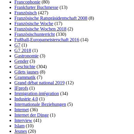
Francophonie
(80)
Frankfurter Buchmesse
(13)
Französisch
(427)
Französische Ratspräsidentschaft 2008
(8)
Französische Woche
(17)
Französische Wochen 2018
(2)
Französischunterricht
(330)
Fußball-Europameisterschaft 2016
(14)
G7
(1)
G7 2018
(1)
Gastronomie
(3)
Gender
(3)
Geschichte
(304)
Gilets jaunes
(8)
Grammatik
(7)
Grand débat national 2019
(12)
IFprofs
(1)
Immigration-intégration
(34)
Industrie 4.0
(1)
Internationale Beziehungen
(5)
Internet
(36)
Internet der Dinge
(1)
Interview
(41)
Islam
(10)
Jeunes
(20)