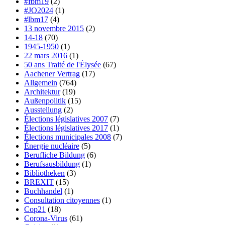
#fbm19
(2)
#JO2024
(1)
#lbm17
(4)
13 novembre 2015
(2)
14-18
(70)
1945-1950
(1)
22 mars 2016
(1)
50 ans Traité de l'Élysée
(67)
Aachener Vertrag
(17)
Allgemein
(764)
Architektur
(19)
Außenpolitik
(15)
Ausstellung
(2)
Élections législatives 2007
(7)
Élections législatives 2017
(1)
Élections municipales 2008
(7)
Énergie nucléaire
(5)
Berufliche Bildung
(6)
Berufsausbildung
(1)
Bibliotheken
(3)
BREXIT
(15)
Buchhandel
(1)
Consultation citoyennes
(1)
Cop21
(18)
Corona-Virus
(61)