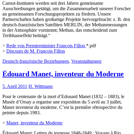
Carnot-Instituten werden seit drei Jahren gemeinsame
Ausschreibungen getätigt, um die Zusammenarbeit unserer Forscher
an gemeinsamen Forschungsprojekten zu fördern. Unsere
Partnerschaften haben großartige Projekte hervorgebracht: z. B. den
deutsch-französischen Satelliten MERLIN, der Methanmessungen
in der Atmosphäre vornimmt; Methan, das entscheidend zum
Treibhauseffekt beiträgt.“
>
Rede von Premierminister François Fillon
*.pdf
>
Discours de M. François Fillon
Deutsch-französische Beziehungen
,
Veranstaltungen
Édouard Manet, inventeur du Moderne
5. April 2011
H. Wittmann
Pour le centenaire de la mort d’Edouard Manet (1832 – 1883), le
Musée d’Orsay a organise une exposition du 5 avril au 3 juillet,
Manet inventeur du moderne. C’est la première rétrospective du
peintre depuis 1983.
>
Manet, inventeur du Moderne
Édouard Manet: Lettres de jeunesse 1848-1849 : Voyage à Rio,