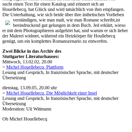
sucht einen Text für einen Katalog und erinnert sich an
Houellebecq, hat Glück und wird tatsächlich von ihm empfangen.
Die Unterhaltung, wie sich beide über ihre ästhetischen Vorlieben
verständigen, wie man malt, wie man Romane schreibt,
ist
beeindruckend gut gelungen in dem Buch. Jed erklärt, wieso
er mit dem Photographieren aufgehört hat, und warum er sich lieber
der Malerei widmet, während ein Heizkörper für Houllebecq
genügt, um ein komplettes Romanszenario zu entwerfen.
Zwei Blicke in das Archiv des
Stuttgarter Literaturhauses:
Mittwoch, 13.02.02, 20.00
>
Michel Houellebecq, Plattform
Lesung und Gespräch, In französischer Sprache, mit deutscher
Übersetzung
dienstag, 13.09.05, 20.00 uhr
>
Michel Houellebecq, Die Möglichkeit einer Insel
Lesung und Gespräch, In französischer Sprache, mit deutscher
Übersetzung
Moderation: Uli Wittmann
Ob Michel Houellebecq