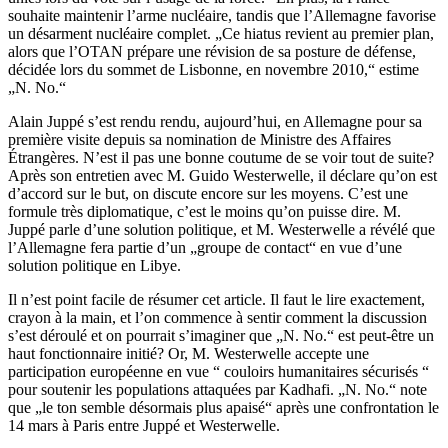
souhaite maintenir l’arme nucléaire, tandis que l’Allemagne favorise
un désarment nucléaire complet. „Ce hiatus revient au premier plan,
alors que l’OTAN prépare une révision de sa posture de défense,
décidée lors du sommet de Lisbonne, en novembre 2010,“ estime
„N. No.“
Alain Juppé s’est rendu rendu, aujourd’hui, en Allemagne pour sa
première visite depuis sa nomination de Ministre des Affaires
Étrangères. N’est il pas une bonne coutume de se voir tout de suite?
Après son entretien avec M. Guido Westerwelle, il déclare qu’on est
d’accord sur le but, on discute encore sur les moyens. C’est une
formule très diplomatique, c’est le moins qu’on puisse dire. M.
Juppé parle d’une solution politique, et M. Westerwelle a révélé que
l’Allemagne fera partie d’un „groupe de contact“ en vue d’une
solution politique en Libye.
Il n’est point facile de résumer cet article. Il faut le lire exactement,
crayon à la main, et l’on commence à sentir comment la discussion
s’est déroulé et on pourrait s’imaginer que „N. No.“ est peut-être un
haut fonctionnaire initié? Or, M. Westerwelle accepte une
participation européenne en vue “ couloirs humanitaires sécurisés “
pour soutenir les populations attaquées par Kadhafi. „N. No.“ note
que „le ton semble désormais plus apaisé“ après une confrontation le
14 mars à Paris entre Juppé et Westerwelle.