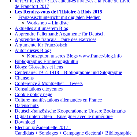
#FRAFRA2017 : Les auteur-es invité-es à la Foire du Livre
de Francfort 2017
Les Rendez-vous de l’Histoire à Blois 2015
1.
Französischunterricht mit digitalen Medien
Workshop – Linkliste
Aktuelles auf unserem Blog
Apprendre l’allemand: Argumente für Deutsch
Apprendre le français – faire des exercices
Argumente für Französisch
Autor dieses Blogs
Konzeption unseres Blogs www.france-blog.info
Bibliographie: Erinnerungskultur
Blogs: Glossaires et liens
Centenaire: 1914-1918 – Bibliographie und Sitographie
Chansons
Conférence à Montpellier – Tweets
Consultations citoyennes
Cookie policy page
Culture: manifestations allemandes en France
Datenschutz
Deutsch-französische Kooperationen: Unsere Bookmarks
Digital unterrichten – Enseigner avec le numérique
Download
Election présidentielle 2017 :
Candidats + Sondages + Campagne électoral+ Bibliographie