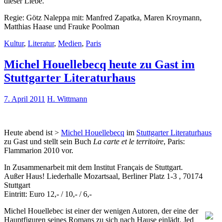
dieser Liebe.“
Regie: Götz Naleppa mit: Manfred Zapatka, Maren Kroymann,
Matthias Haase und Frauke Poolman
Kultur
,
Literatur
,
Medien
,
Paris
Michel Houellebecq heute zu Gast im
Stuttgarter Literaturhaus
7. April 2011
H. Wittmann
Heute abend ist >
Michel Houellebecq
im
Stuttgarter Literaturhaus
zu Gast und stellt sein Buch
La carte et le territoire
, Paris:
Flammarion 2010 vor.
In Zusammenarbeit mit dem Institut Français de Stuttgart.
Außer Haus! Liederhalle Mozartsaal, Berliner Platz 1-3 , 70174
Stuttgart
Eintritt: Euro 12,- / 10,- / 6,-
Michel Houellebec ist einer der wenigen Autoren, der eine der
Hauptfiguren seines Romans zu sich nach Hause einlädt. Jed