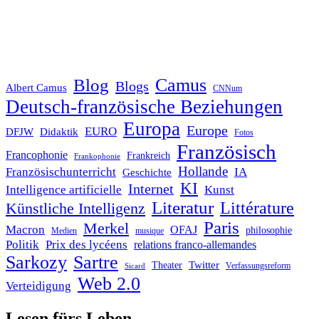
Blog
Camus
Blogs
Albert Camus
CNNum
Deutsch-französische Beziehungen
Europa
Europe
EURO
DFJW
Didaktik
Fotos
Französisch
Francophonie
Frankreich
Frankophonie
Hollande
Französischunterricht
IA
Geschichte
KI
Internet
Intelligence artificielle
Kunst
Literatur
Littérature
Künstliche Intelligenz
Paris
Merkel
Macron
OFAJ
philosophie
Medien
musique
Politik
Prix des lycéens
relations franco-allemandes
Sarkozy
Sartre
Twitter
Theater
Verfassungsreform
Sicard
Web 2.0
Verteidigung
Lesen fürs Leben