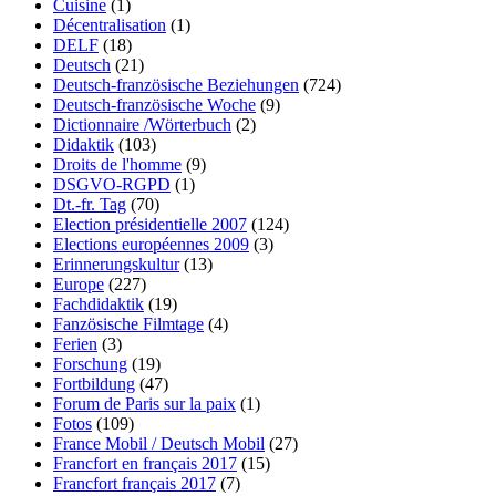
Cuisine
(1)
Décentralisation
(1)
DELF
(18)
Deutsch
(21)
Deutsch-französische Beziehungen
(724)
Deutsch-französische Woche
(9)
Dictionnaire /Wörterbuch
(2)
Didaktik
(103)
Droits de l'homme
(9)
DSGVO-RGPD
(1)
Dt.-fr. Tag
(70)
Election présidentielle 2007
(124)
Elections européennes 2009
(3)
Erinnerungskultur
(13)
Europe
(227)
Fachdidaktik
(19)
Fanzösische Filmtage
(4)
Ferien
(3)
Forschung
(19)
Fortbildung
(47)
Forum de Paris sur la paix
(1)
Fotos
(109)
France Mobil / Deutsch Mobil
(27)
Francfort en français 2017
(15)
Francfort français 2017
(7)