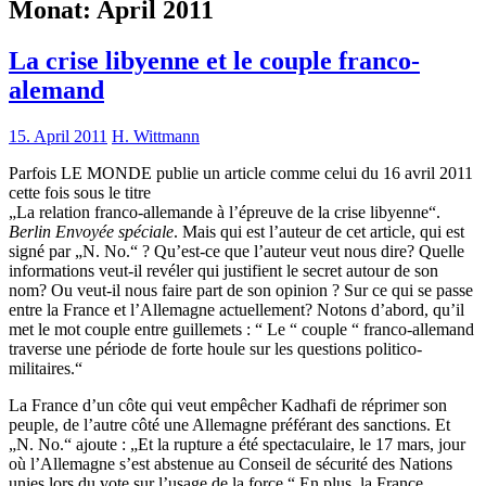
Monat:
April 2011
La crise libyenne et le couple franco-
alemand
15. April 2011
H. Wittmann
Parfois LE MONDE publie un article comme celui du 16 avril 2011
cette fois sous le titre
„La relation franco-allemande à l’épreuve de la crise libyenne“.
Berlin Envoyée spéciale
. Mais qui est l’auteur de cet article, qui est
signé par „N. No.“ ? Qu’est-ce que l’auteur veut nous dire? Quelle
informations veut-il revéler qui justifient le secret autour de son
nom? Ou veut-il nous faire part de son opinion ? Sur ce qui se passe
entre la France et l’Allemagne actuellement? Notons d’abord, qu’il
met le mot couple entre guillemets : “ Le “ couple “ franco-allemand
traverse une période de forte houle sur les questions politico-
militaires.“
La France d’un côte qui veut empêcher Kadhafi de réprimer son
peuple, de l’autre côté une Allemagne préférant des sanctions. Et
„N. No.“ ajoute : „Et la rupture a été spectaculaire, le 17 mars, jour
où l’Allemagne s’est abstenue au Conseil de sécurité des Nations
unies lors du vote sur l’usage de la force.“ En plus, la France