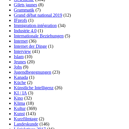
Gilets jaunes
(8)
Grammatik
(7)
Grand débat national 2019
(12)
IFprofs
(1)
Immigration-intégration
(34)
Industrie 4.0
(1)
Internationale Beziehungen
(5)
Internet
(36)
Internet der Dinge
(1)
Interview
(41)
Islam
(10)
Jeunes
(20)
Jobs
(9)
Jugendbegegnungen
(23)
Kanada
(1)
Küche
(2)
Künstliche Intelligenz
(26)
KI / IA
(3)
Kino
(32)
Klima
(18)
Kultur
(369)
Kunst
(143)
Kurzfilmtage
(2)
Landeskunde
(146)