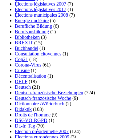
Élections législatives 2007
(7)
Élections législatives 2017
(1)
Élections municipales 2008
(7)
Énergie nucléaire
(5)
Berufliche Bildung
(6)
Berufsausbildung
(1)
Bibliotheken
(3)
BREXIT
(15)
Buchhandel
(1)
Consultation citoyennes
(1)
Cop21
(18)
Corona-Virus
(61)
Cuisine
(1)
Décentralisation
(1)
DELF
(18)
Deutsch
(21)
Deutsch-französische Beziehungen
(724)
Deutsch-französische Woche
(9)
Dictionnaire /Wörterbuch
(2)
Didaktik
(103)
Droits de l'homme
(9)
DSGVO-RGPD
(1)
Dt.-fr. Tag
(70)
Election présidentielle 2007
(124)
Elections européennes 2009
(3)