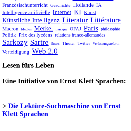
Hollande
Französischunterricht
IA
Geschichte
KI
Internet
Intelligence artificielle
Kunst
Literatur
Littérature
Künstliche Intelligenz
Paris
Merkel
Macron
OFAJ
philosophie
Medien
musique
Politik
Prix des lycéens
relations franco-allemandes
Sarkozy
Sartre
Twitter
Theater
Verfassungsreform
Sicard
Web 2.0
Verteidigung
Lesen fürs Leben
Eine Initiative von Ernst Klett Sprachen:
>
Die Lektüre-Suchmaschine von Ernst
Klett Sprachen