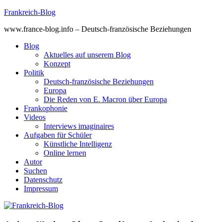
Skip
Frankreich-Blog
to
www.france-blog.info – Deutsch-französische Beziehungen
content
Blog
Aktuelles auf unserem Blog
Konzept
Politik
Deutsch-französische Beziehungen
Europa
Die Reden von E. Macron über Europa
Frankophonie
Videos
Interviews imaginaires
Aufgaben für Schüler
Künstliche Intelligenz
Online lernen
Autor
Suchen
Datenschutz
Impressum