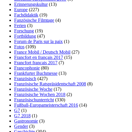
Erinnerungskultur
(13)
Europe
(227)
Fachdidaktik
(19)
Fanzösische Filmtage
(4)
Ferien
(3)
Forschung
(19)
Fortbildung
(47)
Forum de Paris sur la paix
(1)
Fotos
(109)
France Mobil / Deutsch Mobil
(27)
Francfort en français 2017
(15)
Francfort français 2017
(7)
Francophonie
(80)
Frankfurter Buchmesse
(13)
Französisch
(427)
Französische Ratspräsidentschaft 2008
(8)
Französische Woche
(17)
Französische Wochen 2018
(2)
Französischunterricht
(330)
Fußball-Europameisterschaft 2016
(14)
G7
(1)
G7 2018
(1)
Gastronomie
(3)
Gender
(3)
Geschichte
(304)