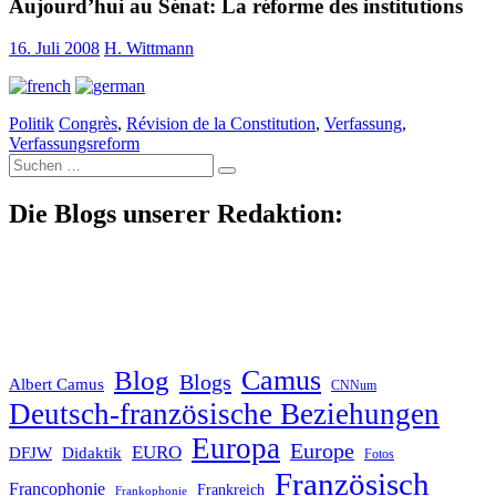
Aujourd’hui au Sénat: La réforme des institutions
16. Juli 2008
H. Wittmann
Politik
Congrès
,
Révision de la Constitution
,
Verfassung
,
Verfassungsreform
Suche
nach:
Die Blogs unserer Redaktion:
Blog
Camus
Blogs
Albert Camus
CNNum
Deutsch-französische Beziehungen
Europa
Europe
EURO
DFJW
Didaktik
Fotos
Französisch
Francophonie
Frankreich
Frankophonie