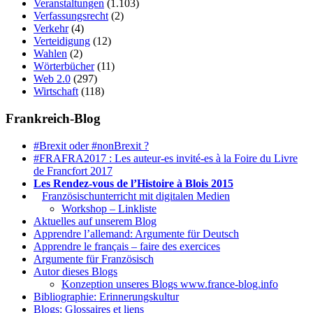
Veranstaltungen
(1.103)
Verfassungsrecht
(2)
Verkehr
(4)
Verteidigung
(12)
Wahlen
(2)
Wörterbücher
(11)
Web 2.0
(297)
Wirtschaft
(118)
Frankreich-Blog
#Brexit oder #nonBrexit ?
#FRAFRA2017 : Les auteur-es invité-es à la Foire du Livre
de Francfort 2017
Les Rendez-vous de l’Histoire à Blois 2015
1.
Französischunterricht mit digitalen Medien
Workshop – Linkliste
Aktuelles auf unserem Blog
Apprendre l’allemand: Argumente für Deutsch
Apprendre le français – faire des exercices
Argumente für Französisch
Autor dieses Blogs
Konzeption unseres Blogs www.france-blog.info
Bibliographie: Erinnerungskultur
Blogs: Glossaires et liens