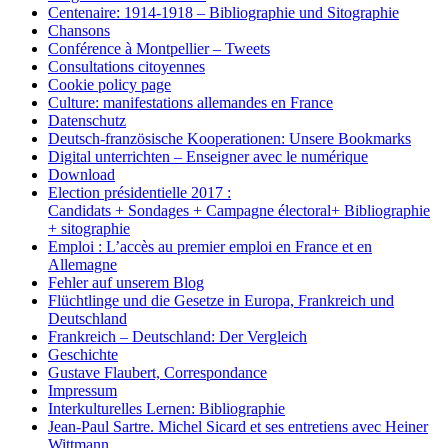
Centenaire: 1914-1918 – Bibliographie und Sitographie
Chansons
Conférence à Montpellier – Tweets
Consultations citoyennes
Cookie policy page
Culture: manifestations allemandes en France
Datenschutz
Deutsch-französische Kooperationen: Unsere Bookmarks
Digital unterrichten – Enseigner avec le numérique
Download
Election présidentielle 2017 :
Candidats + Sondages + Campagne électoral+ Bibliographie
+ sitographie
Emploi : L’accès au premier emploi en France et en
Allemagne
Fehler auf unserem Blog
Flüchtlinge und die Gesetze in Europa, Frankreich und
Deutschland
Frankreich – Deutschland: Der Vergleich
Geschichte
Gustave Flaubert, Correspondance
Impressum
Interkulturelles Lernen: Bibliographie
Jean-Paul Sartre. Michel Sicard et ses entretiens avec Heiner
Wittmann