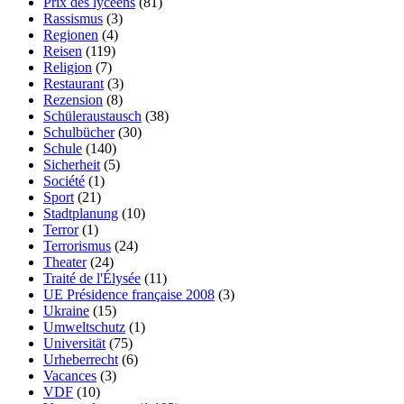
Prix des lycéens
(81)
Rassismus
(3)
Regionen
(4)
Reisen
(119)
Religion
(7)
Restaurant
(3)
Rezension
(8)
Schüleraustausch
(38)
Schulbücher
(30)
Schule
(140)
Sicherheit
(5)
Société
(1)
Sport
(21)
Stadtplanung
(10)
Terror
(1)
Terrorismus
(24)
Theater
(24)
Traité de l'Élysée
(11)
UE Présidence française 2008
(3)
Ukraine
(15)
Umweltschutz
(1)
Universität
(75)
Urheberrecht
(6)
Vacances
(3)
VDF
(10)