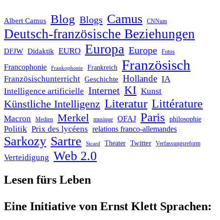
Blog
Camus
Blogs
Albert Camus
CNNum
Deutsch-französische Beziehungen
Europa
Europe
EURO
DFJW
Didaktik
Fotos
Französisch
Francophonie
Frankreich
Frankophonie
Hollande
Französischunterricht
IA
Geschichte
KI
Internet
Intelligence artificielle
Kunst
Literatur
Littérature
Künstliche Intelligenz
Paris
Merkel
Macron
OFAJ
philosophie
Medien
musique
Politik
Prix des lycéens
relations franco-allemandes
Sarkozy
Sartre
Twitter
Theater
Verfassungsreform
Sicard
Web 2.0
Verteidigung
Lesen fürs Leben
Eine Initiative von Ernst Klett Sprachen: