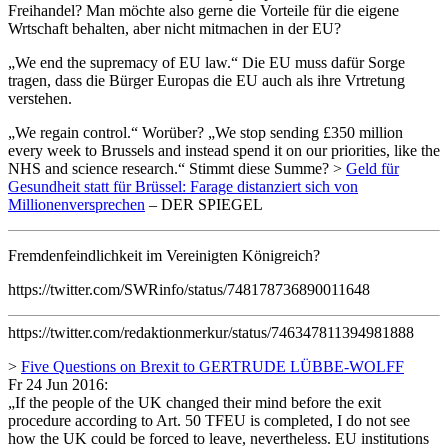
Freihandel? Man möchte also gerne die Vorteile für die eigene
Wrtschaft behalten, aber nicht mitmachen in der EU?
„We end the supremacy of EU law.“ Die EU muss dafür Sorge
tragen, dass die Bürger Europas die EU auch als ihre Vrtretung
verstehen.
„We regain control.“ Worüber? „We stop sending £350 million
every week to Brussels and instead spend it on our priorities, like the
NHS and science research.“ Stimmt diese Summe? >
Geld für
Gesundheit statt für Brüssel: Farage distanziert sich von
Millionenversprechen
– DER SPIEGEL
Fremdenfeindlichkeit im Vereinigten Königreich?
https://twitter.com/SWRinfo/status/748178736890011648
https://twitter.com/redaktionmerkur/status/746347811394981888
>
Five Questions on Brexit to GERTRUDE LÜBBE-WOLFF
Fr 24 Jun 2016:
„If the people of the UK changed their mind before the exit
procedure according to Art. 50 TFEU is completed, I do not see
how the UK could be forced to leave, nevertheless. EU institutions