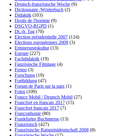
Deutsch-französische Woche
(9)
Dictionnaire /Wörterbuch
(2)
Didaktik
(103)
Droits de l'homme
(9)
DSGVO-RGPD
(1)
Dt.-fr. Tag
(70)
Election présidentielle 2007
(124)
Elections européennes 2009
(3)
Erinnerungskultur
(13)
Europe
(227)
Fachdidaktik
(19)
Fanzösische Filmtage
(4)
Ferien
(3)
Forschung
(19)
Fortbildung
(47)
Forum de Paris sur la paix
(1)
Fotos
(109)
France Mobil / Deutsch Mobil
(27)
Francfort en français 2017
(15)
Francfort français 2017
(7)
Francophonie
(80)
Frankfurter Buchmesse
(13)
Französisch
(427)
Französische Ratspräsidentschaft 2008
(8)
Französische Woche
(17)