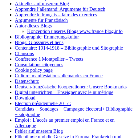
Aktuelles auf unserem Blog
Apprendre l’allemand: Argumente für Deutsch
Apprendre le français – faire des exercices
Argumente für Französisch
Autor dieses Blogs
Konzeption unseres Blogs www.france-blog.info
Bibliographie: Erinnerungskultur
Blogs: Glossaires et liens
Centenaire: 1914-1918 – Bibliographie und Sitographie
Chansons
Conférence à Montpellier – Tweets
Consultations citoyennes
Cookie policy page
Culture: manifestations allemandes en France
Datenschutz
Deutsch-französische Kooperationen: Unsere Bookmarks
Digital unterrichten – Enseigner avec le numérique
Download
Election présidentielle 2017 :
Candidats + Sondages + Campagne électoral+ Bibliographie
+ sitographie
Emploi : L’accès au premier emploi en France et en
Allemagne
Fehler auf unserem Blog
Flüchtlinge und die Gesetze in Europa, Frankreich und