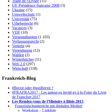
Traité de l'Élysée
(11)
UE Présidence française 2008
(3)
Ukraine
(15)
Umweltschutz
(1)
Universität
(75)
Urheberrecht
(6)
Vacances
(3)
VDF
(10)
Veranstaltungen
(1.103)
Verfassungsrecht
(2)
Verkehr
(4)
Verteidigung
(12)
Wahlen
(2)
Wörterbücher
(11)
Web 2.0
(297)
Wirtschaft
(118)
Frankreich-Blog
#Brexit oder #nonBrexit ?
#FRAFRA2017 : Les auteur-es invité-es à la Foire du Livre
de Francfort 2017
Les Rendez-vous de l’Histoire à Blois 2015
1.
Französischunterricht mit digitalen Medien
Workshop – Linkliste