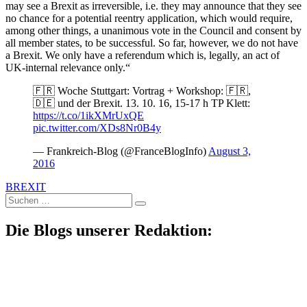
may see a Brexit as irreversible, i.e. they may announce that they see
no chance for a potential reentry application, which would require,
among other things, a unanimous vote in the Council and consent by
all member states, to be successful. So far, however, we do not have
a Brexit. We only have a referendum which is, legally, an act of
UK-internal relevance only.“
🇫🇷 Woche Stuttgart: Vortrag + Workshop: 🇫🇷,
🇩🇪 und der Brexit. 13. 10. 16, 15-17 h TP Klett:
https://t.co/1ikXMrUxQE
pic.twitter.com/XDs8Nr0B4y
— Frankreich-Blog (@FranceBlogInfo)
August 3,
2016
BREXIT
Suche
nach:
Die Blogs unserer Redaktion: