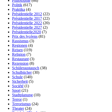
Philosophie
(64)
Politik
(617)
Praktika
(4)
Présidentielle 2012
(22)
Présidentielle 2017
(22)
Présidentielle 2022
(20)
Présidentielle 2027
(2)
Présidentielle2020
(7)
Prix des lycéens
(81)
Rassismus
(3)
Regionen
(4)
Reisen
(119)
Religion
(7)
Restaurant
(3)
Rezension
(8)
Schüleraustausch
(38)
Schulbücher
(30)
Schule
(140)
Sicherheit
(5)
Société
(1)
Sport
(21)
Stadtplanung
(10)
Terror
(1)
Terrorismus
(24)
Theater
(24)