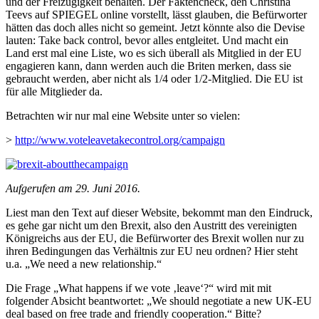
und der Freizügigkeit behalten. Der Faktencheck, den Christina
Teevs auf SPIEGEL online vorstellt, lässt glauben, die Befürworter
hätten das doch alles nicht so gemeint. Jetzt könnte also die Devise
lauten: Take back control, bevor alles entgleitet. Und macht ein
Land erst mal eine Liste, wo es sich überall als Mitglied in der EU
engagieren kann, dann werden auch die Briten merken, dass sie
gebraucht werden, aber nicht als 1/4 oder 1/2-Mitglied. Die EU ist
für alle Mitglieder da.
Betrachten wir nur mal eine Website unter so vielen:
>
http://www.voteleavetakecontrol.org/campaign
Aufgerufen am 29. Juni 2016.
Liest man den Text auf dieser Website, bekommt man den Eindruck,
es gehe gar nicht um den Brexit, also den Austritt des vereinigten
Königreichs aus der EU, die Befürworter des Brexit wollen nur zu
ihren Bedingungen das Verhältnis zur EU neu ordnen? Hier steht
u.a. „We need a new relationship.“
Die Frage „What happens if we vote ‚leave‘?“ wird mit mit
folgender Absicht beantwortet: „We should negotiate a new UK-EU
deal based on free trade and friendly cooperation.“ Bitte?