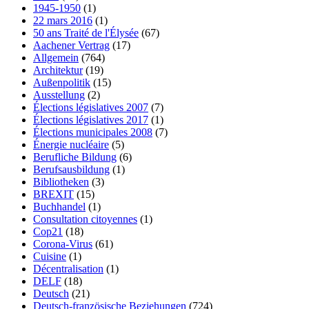
1945-1950
(1)
22 mars 2016
(1)
50 ans Traité de l'Élysée
(67)
Aachener Vertrag
(17)
Allgemein
(764)
Architektur
(19)
Außenpolitik
(15)
Ausstellung
(2)
Élections législatives 2007
(7)
Élections législatives 2017
(1)
Élections municipales 2008
(7)
Énergie nucléaire
(5)
Berufliche Bildung
(6)
Berufsausbildung
(1)
Bibliotheken
(3)
BREXIT
(15)
Buchhandel
(1)
Consultation citoyennes
(1)
Cop21
(18)
Corona-Virus
(61)
Cuisine
(1)
Décentralisation
(1)
DELF
(18)
Deutsch
(21)
Deutsch-französische Beziehungen
(724)