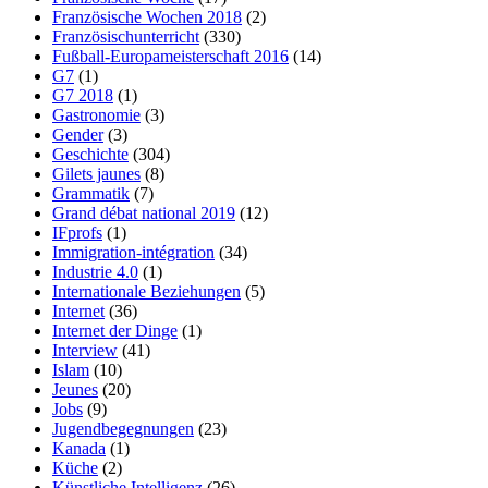
Französische Wochen 2018
(2)
Französischunterricht
(330)
Fußball-Europameisterschaft 2016
(14)
G7
(1)
G7 2018
(1)
Gastronomie
(3)
Gender
(3)
Geschichte
(304)
Gilets jaunes
(8)
Grammatik
(7)
Grand débat national 2019
(12)
IFprofs
(1)
Immigration-intégration
(34)
Industrie 4.0
(1)
Internationale Beziehungen
(5)
Internet
(36)
Internet der Dinge
(1)
Interview
(41)
Islam
(10)
Jeunes
(20)
Jobs
(9)
Jugendbegegnungen
(23)
Kanada
(1)
Küche
(2)
Künstliche Intelligenz
(26)