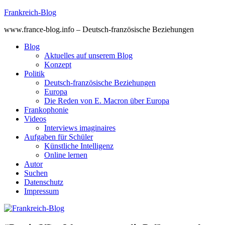
Skip
Frankreich-Blog
to
www.france-blog.info – Deutsch-französische Beziehungen
content
Blog
Aktuelles auf unserem Blog
Konzept
Politik
Deutsch-französische Beziehungen
Europa
Die Reden von E. Macron über Europa
Frankophonie
Videos
Interviews imaginaires
Aufgaben für Schüler
Künstliche Intelligenz
Online lernen
Autor
Suchen
Datenschutz
Impressum