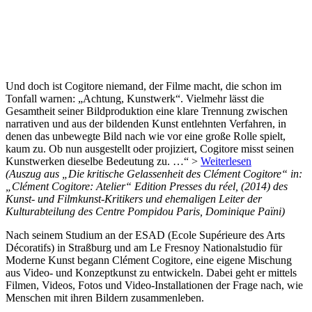
Und doch ist Cogitore niemand, der Filme macht, die schon im
Tonfall warnen: „Achtung, Kunstwerk“. Vielmehr lässt die
Gesamtheit seiner Bildproduktion eine klare Trennung zwischen
narrativen und aus der bildenden Kunst entlehnten Verfahren, in
denen das unbewegte Bild nach wie vor eine große Rolle spielt,
kaum zu. Ob nun ausgestellt oder projiziert, Cogitore misst seinen
Kunstwerken dieselbe Bedeutung zu. …“ >
Weiterlesen
(Auszug aus „Die kritische Gelassenheit des Clément Cogitore“ in:
„Clément Cogitore: Atelier“ Edition Presses du réel, (2014) des
Kunst- und Filmkunst-Kritikers und ehemaligen Leiter der
Kulturabteilung des Centre Pompidou Paris, Dominique Païni)
Nach seinem Studium an der ESAD (Ecole Supérieure des Arts
Décoratifs) in Straßburg und am Le Fresnoy Nationalstudio für
Moderne Kunst begann Clément Cogitore, eine eigene Mischung
aus Video- und Konzeptkunst zu entwickeln. Dabei geht er mittels
Filmen, Videos, Fotos und Video-Installationen der Frage nach, wie
Menschen mit ihren Bildern zusammenleben.