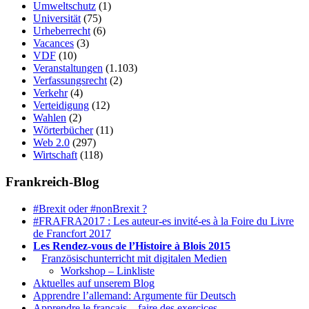
Umweltschutz
(1)
Universität
(75)
Urheberrecht
(6)
Vacances
(3)
VDF
(10)
Veranstaltungen
(1.103)
Verfassungsrecht
(2)
Verkehr
(4)
Verteidigung
(12)
Wahlen
(2)
Wörterbücher
(11)
Web 2.0
(297)
Wirtschaft
(118)
Frankreich-Blog
#Brexit oder #nonBrexit ?
#FRAFRA2017 : Les auteur-es invité-es à la Foire du Livre
de Francfort 2017
Les Rendez-vous de l’Histoire à Blois 2015
1.
Französischunterricht mit digitalen Medien
Workshop – Linkliste
Aktuelles auf unserem Blog
Apprendre l’allemand: Argumente für Deutsch
Apprendre le français – faire des exercices