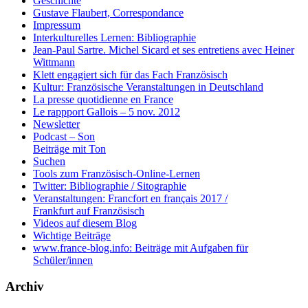
Geschichte
Gustave Flaubert, Correspondance
Impressum
Interkulturelles Lernen: Bibliographie
Jean-Paul Sartre. Michel Sicard et ses entretiens avec Heiner
Wittmann
Klett engagiert sich für das Fach Französisch
Kultur: Französische Veranstaltungen in Deutschland
La presse quotidienne en France
Le rappport Gallois – 5 nov. 2012
Newsletter
Podcast – Son
Beiträge mit Ton
Suchen
Tools zum Französisch-Online-Lernen
Twitter: Bibliographie / Sitographie
Veranstaltungen: Francfort en français 2017 /
Frankfurt auf Französisch
Videos auf diesem Blog
Wichtige Beiträge
www.france-blog.info: Beiträge mit Aufgaben für
Schüler/innen
Archiv