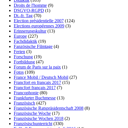
Didaktik
(103)
Droits de l'homme
(9)
DSGVO-RGPD
(1)
Dt.-fr. Tag
(70)
Election présidentielle 2007
(124)
Elections européennes 2009
(3)
Erinnerungskultur
(13)
Europe
(227)
Fachdidaktik
(19)
Fanzösische Filmtage
(4)
Ferien
(3)
Forschung
(19)
Fortbildung
(47)
Forum de Paris sur la paix
(1)
Fotos
(109)
France Mobil / Deutsch Mobil
(27)
Francfort en français 2017
(15)
Francfort français 2017
(7)
Francophonie
(80)
Frankfurter Buchmesse
(13)
Französisch
(427)
Französische Ratspräsidentschaft 2008
(8)
Französische Woche
(17)
Französische Wochen 2018
(2)
Französischunterricht
(330)