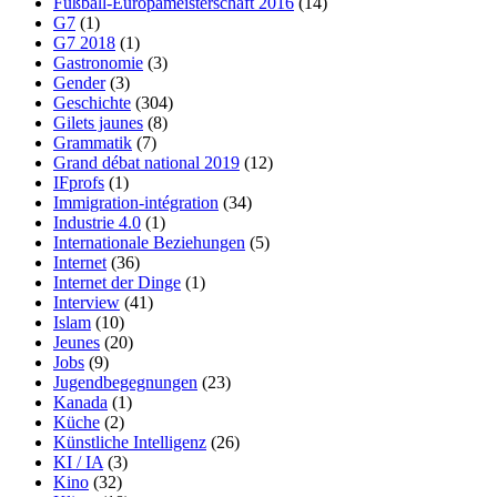
Fußball-Europameisterschaft 2016
(14)
G7
(1)
G7 2018
(1)
Gastronomie
(3)
Gender
(3)
Geschichte
(304)
Gilets jaunes
(8)
Grammatik
(7)
Grand débat national 2019
(12)
IFprofs
(1)
Immigration-intégration
(34)
Industrie 4.0
(1)
Internationale Beziehungen
(5)
Internet
(36)
Internet der Dinge
(1)
Interview
(41)
Islam
(10)
Jeunes
(20)
Jobs
(9)
Jugendbegegnungen
(23)
Kanada
(1)
Küche
(2)
Künstliche Intelligenz
(26)
KI / IA
(3)
Kino
(32)