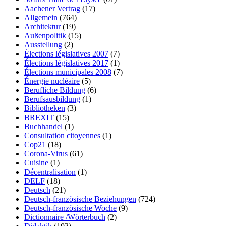
Aachener Vertrag
(17)
Allgemein
(764)
Architektur
(19)
Außenpolitik
(15)
Ausstellung
(2)
Élections législatives 2007
(7)
Élections législatives 2017
(1)
Élections municipales 2008
(7)
Énergie nucléaire
(5)
Berufliche Bildung
(6)
Berufsausbildung
(1)
Bibliotheken
(3)
BREXIT
(15)
Buchhandel
(1)
Consultation citoyennes
(1)
Cop21
(18)
Corona-Virus
(61)
Cuisine
(1)
Décentralisation
(1)
DELF
(18)
Deutsch
(21)
Deutsch-französische Beziehungen
(724)
Deutsch-französische Woche
(9)
Dictionnaire /Wörterbuch
(2)