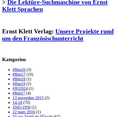
>
Die Lektüre-Suchmaschine von Ernst
Klett Sprachen
Ernst Klett Verlag:
Unsere Projekte rund
um den Französischunterricht
Kategorien
#fbm16
(3)
#fbm17
(10)
#fbm18
(1)
#fbm19
(2)
#JO2024
(1)
#lbm17
(4)
13 novembre 2015
(2)
14-18
(70)
1945-1950
(1)
22 mars 2016
(1)
50 ans Traité de l'Élysée
(67)