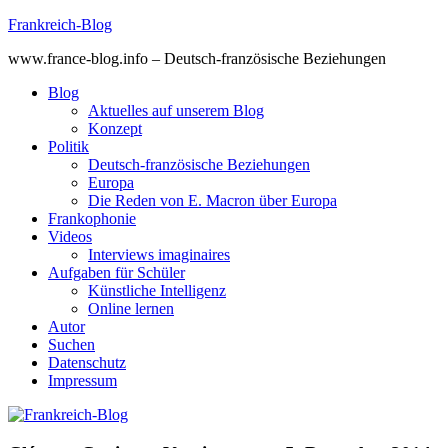
Skip
Frankreich-Blog
to
www.france-blog.info – Deutsch-französische Beziehungen
content
Blog
Aktuelles auf unserem Blog
Konzept
Politik
Deutsch-französische Beziehungen
Europa
Die Reden von E. Macron über Europa
Frankophonie
Videos
Interviews imaginaires
Aufgaben für Schüler
Künstliche Intelligenz
Online lernen
Autor
Suchen
Datenschutz
Impressum