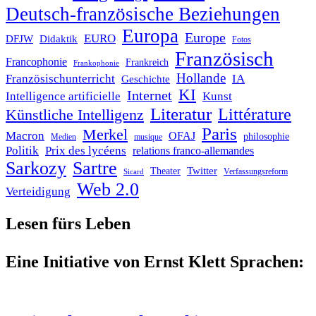
Deutsch-französische Beziehungen
Europa
Europe
EURO
DFJW
Didaktik
Fotos
Französisch
Francophonie
Frankreich
Frankophonie
Hollande
Französischunterricht
IA
Geschichte
KI
Internet
Intelligence artificielle
Kunst
Literatur
Littérature
Künstliche Intelligenz
Paris
Merkel
Macron
OFAJ
philosophie
Medien
musique
Politik
Prix des lycéens
relations franco-allemandes
Sarkozy
Sartre
Twitter
Theater
Verfassungsreform
Sicard
Web 2.0
Verteidigung
Lesen fürs Leben
Eine Initiative von Ernst Klett Sprachen: