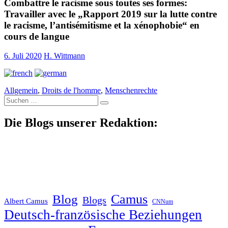
Combattre le racisme sous toutes ses formes:
Travailler avec le „Rapport 2019 sur la lutte contre
le racisme, l’antisémitisme et la xénophobie“ en
cours de langue
6. Juli 2020
H. Wittmann
Allgemein
,
Droits de l'homme
,
Menschenrechte
Suche
nach:
Die Blogs unserer Redaktion:
Blog
Camus
Blogs
Albert Camus
CNNum
Deutsch-französische Beziehungen