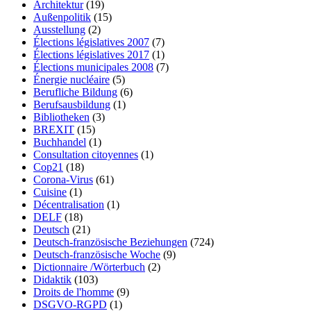
Architektur
(19)
Außenpolitik
(15)
Ausstellung
(2)
Élections législatives 2007
(7)
Élections législatives 2017
(1)
Élections municipales 2008
(7)
Énergie nucléaire
(5)
Berufliche Bildung
(6)
Berufsausbildung
(1)
Bibliotheken
(3)
BREXIT
(15)
Buchhandel
(1)
Consultation citoyennes
(1)
Cop21
(18)
Corona-Virus
(61)
Cuisine
(1)
Décentralisation
(1)
DELF
(18)
Deutsch
(21)
Deutsch-französische Beziehungen
(724)
Deutsch-französische Woche
(9)
Dictionnaire /Wörterbuch
(2)
Didaktik
(103)
Droits de l'homme
(9)
DSGVO-RGPD
(1)