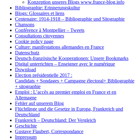
Konzeption unseres Blogs www.france-blog.info
Bibliographie: Erinnerungskultur
Blogs: Glossaires et liens
Centenaire: 1914-1918 – Bibliographie und Sitographie
Chansons
Conférence à Montpellier – Tweets
Consultations citoyennes
Cookie policy page
Culture: manifestations allemandes en France
Datenschutz
Deutsch-französische Kooperationen: Unsere Bookmarks
Digital unterrichten – Enseigner avec le numérique
Download
Election présidentielle 2017 :
Candidats + Sondages + Campagne électoral+ Bibliographie
+ sitographie
Emploi : L’accès au premier emploi en France et en
Allemagne
Fehler auf unserem Blog
Flüchtlinge und die Gesetze in Europa, Frankreich und
Deutschland
Frankreich – Deutschland: Der Vergleich
Geschichte
Gustave Flaubert, Correspondance
Impressum