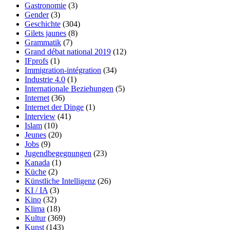
Gastronomie
(3)
Gender
(3)
Geschichte
(304)
Gilets jaunes
(8)
Grammatik
(7)
Grand débat national 2019
(12)
IFprofs
(1)
Immigration-intégration
(34)
Industrie 4.0
(1)
Internationale Beziehungen
(5)
Internet
(36)
Internet der Dinge
(1)
Interview
(41)
Islam
(10)
Jeunes
(20)
Jobs
(9)
Jugendbegegnungen
(23)
Kanada
(1)
Küche
(2)
Künstliche Intelligenz
(26)
KI / IA
(3)
Kino
(32)
Klima
(18)
Kultur
(369)
Kunst
(143)