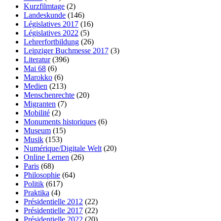
Kurzfilmtage
(2)
Landeskunde
(146)
Législatives 2017
(16)
Législatives 2022
(5)
Lehrerfortbildung
(26)
Leipziger Buchmesse 2017
(3)
Literatur
(396)
Mai 68
(6)
Marokko
(6)
Medien
(213)
Menschenrechte
(20)
Migranten
(7)
Mobilité
(2)
Monuments historiques
(6)
Museum
(15)
Musik
(153)
Numérique/Digitale Welt
(20)
Online Lernen
(26)
Paris
(68)
Philosophie
(64)
Politik
(617)
Praktika
(4)
Présidentielle 2012
(22)
Présidentielle 2017
(22)
Présidentielle 2022
(20)