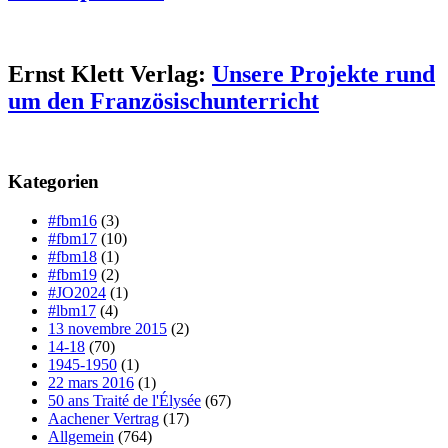
Ernst Klett Verlag:
Unsere Projekte rund
um den Französischunterricht
Kategorien
#fbm16
(3)
#fbm17
(10)
#fbm18
(1)
#fbm19
(2)
#JO2024
(1)
#lbm17
(4)
13 novembre 2015
(2)
14-18
(70)
1945-1950
(1)
22 mars 2016
(1)
50 ans Traité de l'Élysée
(67)
Aachener Vertrag
(17)
Allgemein
(764)