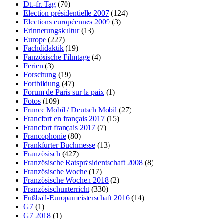
Dt.-fr. Tag
(70)
Election présidentielle 2007
(124)
Elections européennes 2009
(3)
Erinnerungskultur
(13)
Europe
(227)
Fachdidaktik
(19)
Fanzösische Filmtage
(4)
Ferien
(3)
Forschung
(19)
Fortbildung
(47)
Forum de Paris sur la paix
(1)
Fotos
(109)
France Mobil / Deutsch Mobil
(27)
Francfort en français 2017
(15)
Francfort français 2017
(7)
Francophonie
(80)
Frankfurter Buchmesse
(13)
Französisch
(427)
Französische Ratspräsidentschaft 2008
(8)
Französische Woche
(17)
Französische Wochen 2018
(2)
Französischunterricht
(330)
Fußball-Europameisterschaft 2016
(14)
G7
(1)
G7 2018
(1)