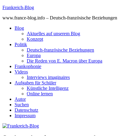
Skip
Frankreich-Blog
to
www.france-blog.info – Deutsch-französische Beziehungen
content
Blog
Aktuelles auf unserem Blog
Konzept
Politik
Deutsch-französische Beziehungen
Europa
Die Reden von E. Macron über Europa
Frankophonie
Videos
Interviews imaginaires
Aufgaben für Schüler
Künstliche Intelligenz
Online lernen
Autor
Suchen
Datenschutz
Impressum