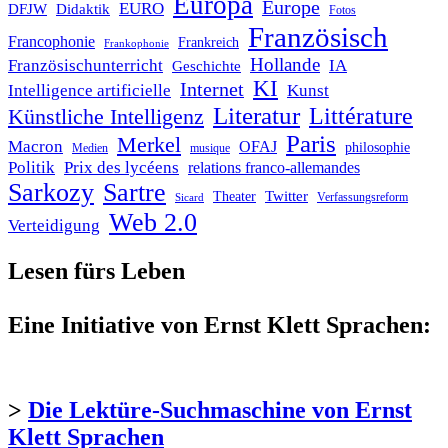
Europa
Europe
EURO
DFJW
Didaktik
Fotos
Französisch
Francophonie
Frankreich
Frankophonie
Hollande
Französischunterricht
IA
Geschichte
KI
Internet
Intelligence artificielle
Kunst
Literatur
Littérature
Künstliche Intelligenz
Paris
Merkel
Macron
OFAJ
philosophie
Medien
musique
Politik
Prix des lycéens
relations franco-allemandes
Sarkozy
Sartre
Twitter
Theater
Verfassungsreform
Sicard
Web 2.0
Verteidigung
Lesen fürs Leben
Eine Initiative von Ernst Klett Sprachen:
>
Die Lektüre-Suchmaschine von Ernst
Klett Sprachen