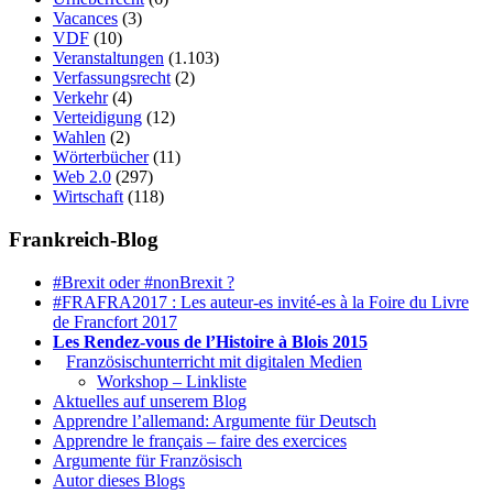
Vacances
(3)
VDF
(10)
Veranstaltungen
(1.103)
Verfassungsrecht
(2)
Verkehr
(4)
Verteidigung
(12)
Wahlen
(2)
Wörterbücher
(11)
Web 2.0
(297)
Wirtschaft
(118)
Frankreich-Blog
#Brexit oder #nonBrexit ?
#FRAFRA2017 : Les auteur-es invité-es à la Foire du Livre
de Francfort 2017
Les Rendez-vous de l’Histoire à Blois 2015
1.
Französischunterricht mit digitalen Medien
Workshop – Linkliste
Aktuelles auf unserem Blog
Apprendre l’allemand: Argumente für Deutsch
Apprendre le français – faire des exercices
Argumente für Französisch
Autor dieses Blogs