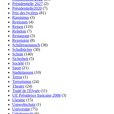
Présidentielle 2027
(2)
Présidentielle2020
(7)
Prix des lycéens
(81)
Rassismus
(3)
Regionen
(4)
Reisen
(119)
Religion
(7)
Restaurant
(3)
Rezension
(8)
Schüleraustausch
(38)
Schulbücher
(30)
Schule
(140)
Sicherheit
(5)
Société
(1)
Sport
(21)
Stadtplanung
(10)
Terror
(1)
Terrorismus
(24)
Theater
(24)
Traité de l'Élysée
(11)
UE Présidence française 2008
(3)
Ukraine
(15)
Umweltschutz
(1)
Universität
(75)
Urheberrecht
(6)