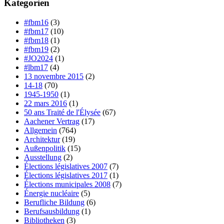
Kategorien
#fbm16
(3)
#fbm17
(10)
#fbm18
(1)
#fbm19
(2)
#JO2024
(1)
#lbm17
(4)
13 novembre 2015
(2)
14-18
(70)
1945-1950
(1)
22 mars 2016
(1)
50 ans Traité de l'Élysée
(67)
Aachener Vertrag
(17)
Allgemein
(764)
Architektur
(19)
Außenpolitik
(15)
Ausstellung
(2)
Élections législatives 2007
(7)
Élections législatives 2017
(1)
Élections municipales 2008
(7)
Énergie nucléaire
(5)
Berufliche Bildung
(6)
Berufsausbildung
(1)
Bibliotheken
(3)