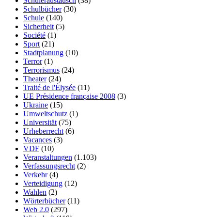
Schüleraustausch
(38)
Schulbücher
(30)
Schule
(140)
Sicherheit
(5)
Société
(1)
Sport
(21)
Stadtplanung
(10)
Terror
(1)
Terrorismus
(24)
Theater
(24)
Traité de l'Élysée
(11)
UE Présidence française 2008
(3)
Ukraine
(15)
Umweltschutz
(1)
Universität
(75)
Urheberrecht
(6)
Vacances
(3)
VDF
(10)
Veranstaltungen
(1.103)
Verfassungsrecht
(2)
Verkehr
(4)
Verteidigung
(12)
Wahlen
(2)
Wörterbücher
(11)
Web 2.0
(297)