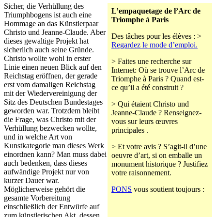
Sicher, die Verhüllung des
L’empaquetage de l’Arc de
Triumphbogens ist auch eine
Triomphe à Paris
Hommage an das Künstlerpaar
Christo und Jeanne-Claude. Aber
Des tâches pour les élèves : >
dieses gewaltige Projekt hat
Regardez le mode d’emploi.
sicherlich auch seine Gründe.
Christo wollte wohl in erster
> Faites une recherche sur
Linie einen neuen Blick auf den
Internet: Où se trouve l’Arc de
Reichstag eröffnen, der gerade
Triomphe à Paris ? Quand est-
erst vom damaligen Reichstag
ce qu’il a été construit ?
mit der Wiedervereinigung der
Sitz des Deutschen Bundestages
> Qui étaient Christo und
geworden war. Trotzdem bleibt
Jeanne-Claude ? Renseignez-
die Frage, was Christo mit der
vous sur leurs œuvres
Verhüllung bezwecken wollte,
principales .
und in welche Art von
Kunstkategorie man dieses Werk
> Et votre avis ? S’agit-il d’une
einordnen kann? Man muss dabei
oeuvre d’art, si on emballe un
auch bedenken, dass dieses
monument historique ? Justifiez
aufwändige Projekt nur von
votre raisonnement.
kurzer Dauer war.
Möglicherweise gehört die
PONS
vous soutient toujours :
gesamte Vorbereitung
einschließlich der Entwürfe auf
zum künstlerischen Akt, dessen