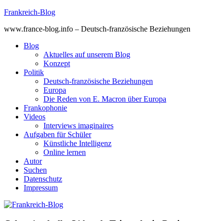
Skip
Frankreich-Blog
to
www.france-blog.info – Deutsch-französische Beziehungen
content
Blog
Aktuelles auf unserem Blog
Konzept
Politik
Deutsch-französische Beziehungen
Europa
Die Reden von E. Macron über Europa
Frankophonie
Videos
Interviews imaginaires
Aufgaben für Schüler
Künstliche Intelligenz
Online lernen
Autor
Suchen
Datenschutz
Impressum