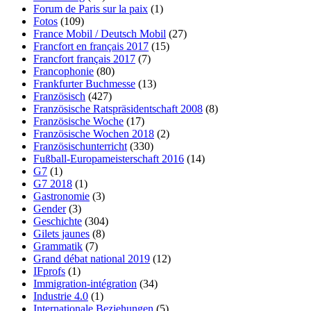
Forum de Paris sur la paix
(1)
Fotos
(109)
France Mobil / Deutsch Mobil
(27)
Francfort en français 2017
(15)
Francfort français 2017
(7)
Francophonie
(80)
Frankfurter Buchmesse
(13)
Französisch
(427)
Französische Ratspräsidentschaft 2008
(8)
Französische Woche
(17)
Französische Wochen 2018
(2)
Französischunterricht
(330)
Fußball-Europameisterschaft 2016
(14)
G7
(1)
G7 2018
(1)
Gastronomie
(3)
Gender
(3)
Geschichte
(304)
Gilets jaunes
(8)
Grammatik
(7)
Grand débat national 2019
(12)
IFprofs
(1)
Immigration-intégration
(34)
Industrie 4.0
(1)
Internationale Beziehungen
(5)