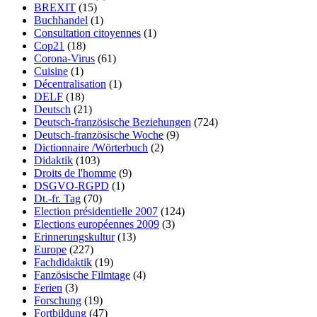
BREXIT
(15)
Buchhandel
(1)
Consultation citoyennes
(1)
Cop21
(18)
Corona-Virus
(61)
Cuisine
(1)
Décentralisation
(1)
DELF
(18)
Deutsch
(21)
Deutsch-französische Beziehungen
(724)
Deutsch-französische Woche
(9)
Dictionnaire /Wörterbuch
(2)
Didaktik
(103)
Droits de l'homme
(9)
DSGVO-RGPD
(1)
Dt.-fr. Tag
(70)
Election présidentielle 2007
(124)
Elections européennes 2009
(3)
Erinnerungskultur
(13)
Europe
(227)
Fachdidaktik
(19)
Fanzösische Filmtage
(4)
Ferien
(3)
Forschung
(19)
Fortbildung
(47)