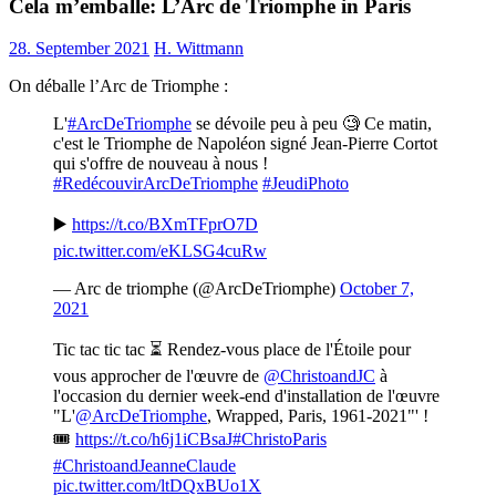
Cela m’emballe: L’Arc de Triomphe in Paris
28. September 2021
H. Wittmann
On déballe l’Arc de Triomphe :
L'
#ArcDeTriomphe
se dévoile peu à peu 🧐 Ce matin,
c'est le Triomphe de Napoléon signé Jean-Pierre Cortot
qui s'offre de nouveau à nous !
#RedécouvirArcDeTriomphe
#JeudiPhoto
▶️
https://t.co/BXmTFprO7D
pic.twitter.com/eKLSG4cuRw
— Arc de triomphe (@ArcDeTriomphe)
October 7,
2021
Tic tac tic tac ⏳ Rendez-vous place de l'Étoile pour
vous approcher de l'œuvre de
@ChristoandJC
à
l'occasion du dernier week-end d'installation de l'œuvre
"L'
@ArcDeTriomphe
, Wrapped, Paris, 1961-2021"' !
🎟
https://t.co/h6j1iCBsaJ
#ChristoParis
#ChristoandJeanneClaude
pic.twitter.com/ltDQxBUo1X