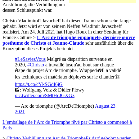
Ausführung, die Verhüllung nur
dessen Schlusspunkt war.
Christo Vladimiroff Javacheff hat diesen Traum schon sehr lange
gehabt. Jetzt wird er von seinem Neffen Wladimir Javascheff
realisiert. Am 24. Juli 2021 hat Hugo Roux in einer Sendung für
France-Calture >
L’Arc de triomphe empaqueté, dernière œuvre
posthume de Christo et Jeanne-Claude
sehr ausführlich über die
Konzeption dieses Projekts berichtet.
#LeSaviezVous
Malgré sa disparition survenue en
2020,
#Christo
a travaillé jusqu'au bout sur chaque
étape du projet Arc de triomphe, Wrapped🎁Il a validé
les techniques et matériaux déployés sur le chantier🏗️
https://t.co/cYkSGdI6jG
📸: Wolfgang Volz & Didier Plowy
pic.twitter.com/SMtHcJGXGz
— Arc de triomphe (@ArcDeTriomphe)
August 23,
2021
L’emballage de l’Arc de Triomphe rêvé par Christo a commencé à
Paris
>
Christo-Verhüllung am Arc de TriompheEs darf gebohrt werden
–