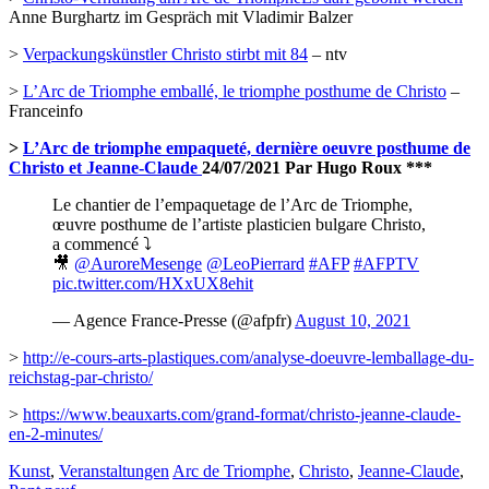
Anne Burghartz im Gespräch mit Vladimir Balzer
>
Verpackungskünstler Christo stirbt mit 84
– ntv
>
L’Arc de Triomphe emballé, le triomphe posthume de Christo
–
Franceinfo
>
L’Arc de triomphe empaqueté, dernière oeuvre posthume de
Christo et Jeanne-Claude
24/07/2021 Par Hugo Roux ***
Le chantier de l’empaquetage de l’Arc de Triomphe,
œuvre posthume de l’artiste plasticien bulgare Christo,
a commencé ⤵️
🎥
@AuroreMesenge
@LeoPierrard
#AFP
#AFPTV
pic.twitter.com/HXxUX8ehit
— Agence France-Presse (@afpfr)
August 10, 2021
>
http://e-cours-arts-plastiques.com/analyse-doeuvre-lemballage-du-
reichstag-par-christo/
>
https://www.beauxarts.com/grand-format/christo-jeanne-claude-
en-2-minutes/
Kunst
,
Veranstaltungen
Arc de Triomphe
,
Christo
,
Jeanne-Claude
,