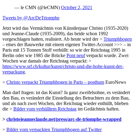
— le CMN (@leCMN)
October 2, 2021
Tweets by @ArcDeTriomphe
Jetzt wird das Vermächtnis von Künstlerpaar Christo (1935-2020)
und Jeanne-Claude (1935-2009), das beide schon 1992
vorgeschlagen hatten, realisiert. Ab heute wird der >
Triumphbogen
– eines der Bauwerke mit einem eigenen Twitter-Account >>> – in
Paris mit 15 Tonnen Stoff verhüllt: so wie der Reichstag 1995 in
Berlin oder wie 1985 die Brücke
Pont neuf
verpackt wurde. Zwei
Wochen war damals der Reichstag verpackt: >
https://www.srf.ch/kultur/kunst/christo-und-die-hohe-kunst-der-
verpackung
.
>
Christo verpackt Triumphbogen in Paris – posthum
EuroNews
Man darf fragen: ist das Kunst? Ja ganz zweifelsohne, es verändert
den Bau, es verändert die Einstellung des Betrachters zu dem Bau,
und als nach zwei Wochen, der Reichstag wieder enthüllt, blieben
die >
Bilder vom verhülltem Reichstag
im Gedächtnis haften.
>
christojeanneclaude.net/press/arc-de-triomphe-wrapped
>
Bilder vom verpackten Triumphbogen auf Twitter