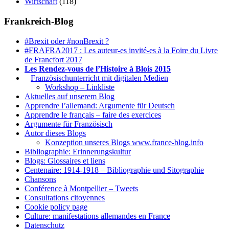
Wirtschaft
(118)
Frankreich-Blog
#Brexit oder #nonBrexit ?
#FRAFRA2017 : Les auteur-es invité-es à la Foire du Livre
de Francfort 2017
Les Rendez-vous de l’Histoire à Blois 2015
1.
Französischunterricht mit digitalen Medien
Workshop – Linkliste
Aktuelles auf unserem Blog
Apprendre l’allemand: Argumente für Deutsch
Apprendre le français – faire des exercices
Argumente für Französisch
Autor dieses Blogs
Konzeption unseres Blogs www.france-blog.info
Bibliographie: Erinnerungskultur
Blogs: Glossaires et liens
Centenaire: 1914-1918 – Bibliographie und Sitographie
Chansons
Conférence à Montpellier – Tweets
Consultations citoyennes
Cookie policy page
Culture: manifestations allemandes en France
Datenschutz