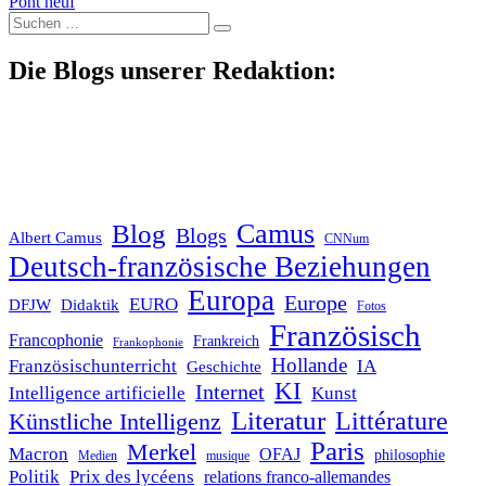
Pont neuf
Suche
nach:
Die Blogs unserer Redaktion:
Blog
Camus
Blogs
Albert Camus
CNNum
Deutsch-französische Beziehungen
Europa
Europe
EURO
DFJW
Didaktik
Fotos
Französisch
Francophonie
Frankreich
Frankophonie
Hollande
Französischunterricht
IA
Geschichte
KI
Internet
Intelligence artificielle
Kunst
Literatur
Littérature
Künstliche Intelligenz
Paris
Merkel
Macron
OFAJ
philosophie
Medien
musique
Politik
Prix des lycéens
relations franco-allemandes