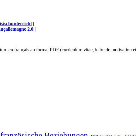
sischunterricht
|
nçallemagne 2.0
|
ature en français au format PDF (curriculum vitae, lettre de motivation
französische Beziehungen