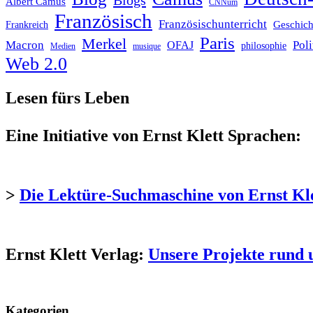
Blogs
Albert Camus
CNNum
Französisch
Französischunterricht
Geschich
Frankreich
Paris
Merkel
Macron
Poli
OFAJ
philosophie
Medien
musique
Web 2.0
Lesen fürs Leben
Eine Initiative von Ernst Klett Sprachen:
>
Die Lektüre-Suchmaschine von Ernst Kl
Ernst Klett Verlag:
Unsere Projekte rund 
Kategorien