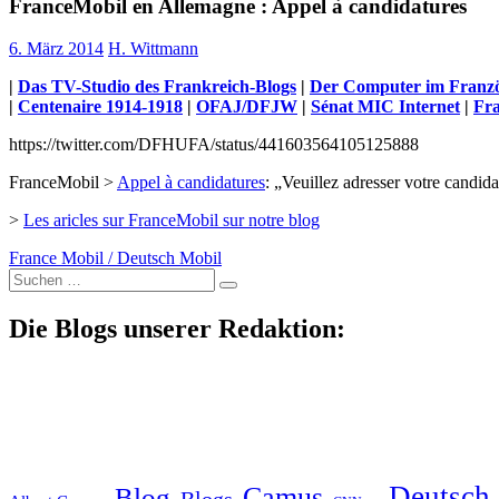
FranceMobil en Allemagne : Appel à candidatures
6. März 2014
H. Wittmann
|
Das TV-Studio des Frankreich-Blogs
|
Der Computer im Franzö
|
Centenaire 1914-1918
|
OFAJ/DFJW
|
Sénat MIC Internet
|
Fra
https://twitter.com/DFHUFA/status/441603564105125888
FranceMobil >
Appel à candidatures
: „Veuillez adresser votre candid
>
Les aricles sur FranceMobil sur notre blog
France Mobil / Deutsch Mobil
Suche
nach:
Die Blogs unserer Redaktion:
Deutsch-
Blog
Camus