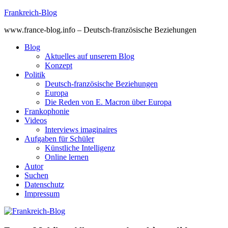
Skip
Frankreich-Blog
to
www.france-blog.info – Deutsch-französische Beziehungen
content
Blog
Aktuelles auf unserem Blog
Konzept
Politik
Deutsch-französische Beziehungen
Europa
Die Reden von E. Macron über Europa
Frankophonie
Videos
Interviews imaginaires
Aufgaben für Schüler
Künstliche Intelligenz
Online lernen
Autor
Suchen
Datenschutz
Impressum