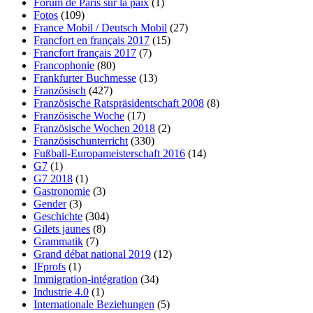
Forum de Paris sur la paix
(1)
Fotos
(109)
France Mobil / Deutsch Mobil
(27)
Francfort en français 2017
(15)
Francfort français 2017
(7)
Francophonie
(80)
Frankfurter Buchmesse
(13)
Französisch
(427)
Französische Ratspräsidentschaft 2008
(8)
Französische Woche
(17)
Französische Wochen 2018
(2)
Französischunterricht
(330)
Fußball-Europameisterschaft 2016
(14)
G7
(1)
G7 2018
(1)
Gastronomie
(3)
Gender
(3)
Geschichte
(304)
Gilets jaunes
(8)
Grammatik
(7)
Grand débat national 2019
(12)
IFprofs
(1)
Immigration-intégration
(34)
Industrie 4.0
(1)
Internationale Beziehungen
(5)