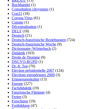
BREXIT
(15)
Buchhandel
(1)
Consultation citoyennes
(1)
Cop21
(18)
Corona-Virus
(61)
Cuisine
(1)
Décentralisation
(1)
DELF
(18)
Deutsch
(21)
Deutsch-französische Beziehungen
(724)
Deutsch-französische Woche
(9)
Dictionnaire /Wörterbuch
(2)
Didaktik
(103)
Droits de l'homme
(9)
DSGVO-RGPD
(1)
Dt.-fr. Tag
(70)
Election présidentielle 2007
(124)
Elections européennes 2009
(3)
Erinnerungskultur
(13)
Europe
(227)
Fachdidaktik
(19)
Fanzösische Filmtage
(4)
Ferien
(3)
Forschung
(19)
Fortbildung
(47)