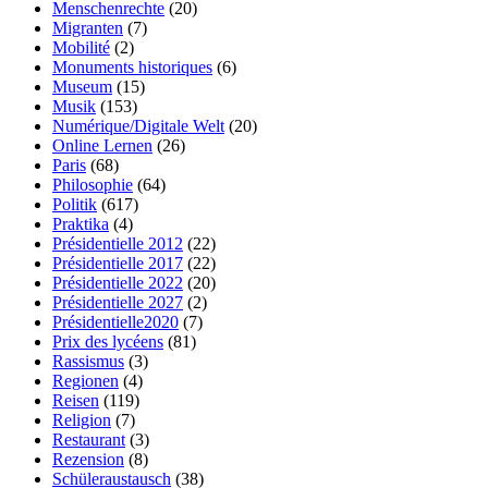
Menschenrechte
(20)
Migranten
(7)
Mobilité
(2)
Monuments historiques
(6)
Museum
(15)
Musik
(153)
Numérique/Digitale Welt
(20)
Online Lernen
(26)
Paris
(68)
Philosophie
(64)
Politik
(617)
Praktika
(4)
Présidentielle 2012
(22)
Présidentielle 2017
(22)
Présidentielle 2022
(20)
Présidentielle 2027
(2)
Présidentielle2020
(7)
Prix des lycéens
(81)
Rassismus
(3)
Regionen
(4)
Reisen
(119)
Religion
(7)
Restaurant
(3)
Rezension
(8)
Schüleraustausch
(38)