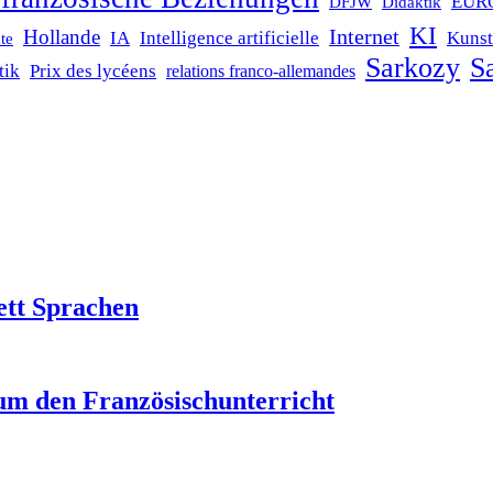
EUR
DFJW
Didaktik
KI
Internet
Hollande
IA
Intelligence artificielle
Kunst
te
Sarkozy
Sa
tik
Prix des lycéens
relations franco-allemandes
ett Sprachen
um den Französischunterricht