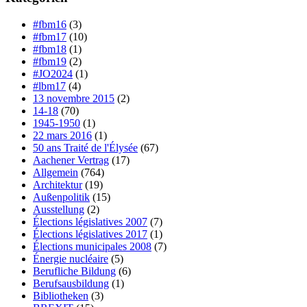
#fbm16
(3)
#fbm17
(10)
#fbm18
(1)
#fbm19
(2)
#JO2024
(1)
#lbm17
(4)
13 novembre 2015
(2)
14-18
(70)
1945-1950
(1)
22 mars 2016
(1)
50 ans Traité de l'Élysée
(67)
Aachener Vertrag
(17)
Allgemein
(764)
Architektur
(19)
Außenpolitik
(15)
Ausstellung
(2)
Élections législatives 2007
(7)
Élections législatives 2017
(1)
Élections municipales 2008
(7)
Énergie nucléaire
(5)
Berufliche Bildung
(6)
Berufsausbildung
(1)
Bibliotheken
(3)