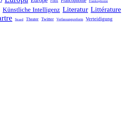
Europe
O
Francophonie
Fotos
Frankophonie
Literatur
Littérature
Künstliche Intelligenz
rtre
Verteidigung
Twitter
Theater
Verfassungsreform
Sicard