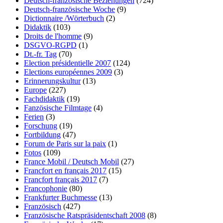
Deutsch-französische Beziehungen
(724)
Deutsch-französische Woche
(9)
Dictionnaire /Wörterbuch
(2)
Didaktik
(103)
Droits de l'homme
(9)
DSGVO-RGPD
(1)
Dt.-fr. Tag
(70)
Election présidentielle 2007
(124)
Elections européennes 2009
(3)
Erinnerungskultur
(13)
Europe
(227)
Fachdidaktik
(19)
Fanzösische Filmtage
(4)
Ferien
(3)
Forschung
(19)
Fortbildung
(47)
Forum de Paris sur la paix
(1)
Fotos
(109)
France Mobil / Deutsch Mobil
(27)
Francfort en français 2017
(15)
Francfort français 2017
(7)
Francophonie
(80)
Frankfurter Buchmesse
(13)
Französisch
(427)
Französische Ratspräsidentschaft 2008
(8)