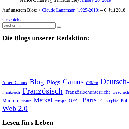
— France Culture (@franceculture)
January 26, 2019
Auf unserem Blog: >
Claude Lanzmann (1925-2018)
– 6. Juli 2018
Geschichte
Suche
nach:
Die Blogs unserer Redaktion:
Deutsch-
Blog
Camus
Blogs
Albert Camus
CNNum
Französisch
Französischunterricht
Geschich
Frankreich
Paris
Merkel
Macron
Poli
OFAJ
philosophie
Medien
musique
Web 2.0
Lesen fürs Leben