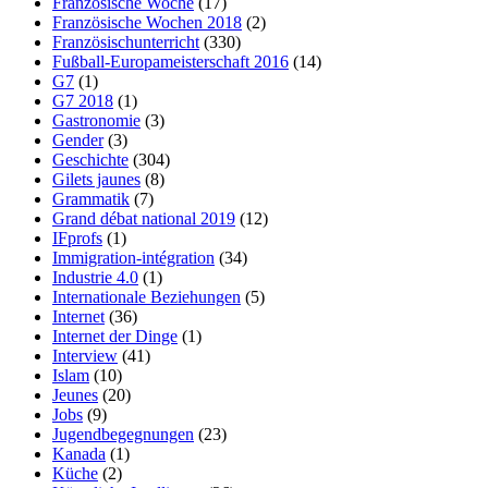
Französische Woche
(17)
Französische Wochen 2018
(2)
Französischunterricht
(330)
Fußball-Europameisterschaft 2016
(14)
G7
(1)
G7 2018
(1)
Gastronomie
(3)
Gender
(3)
Geschichte
(304)
Gilets jaunes
(8)
Grammatik
(7)
Grand débat national 2019
(12)
IFprofs
(1)
Immigration-intégration
(34)
Industrie 4.0
(1)
Internationale Beziehungen
(5)
Internet
(36)
Internet der Dinge
(1)
Interview
(41)
Islam
(10)
Jeunes
(20)
Jobs
(9)
Jugendbegegnungen
(23)
Kanada
(1)
Küche
(2)