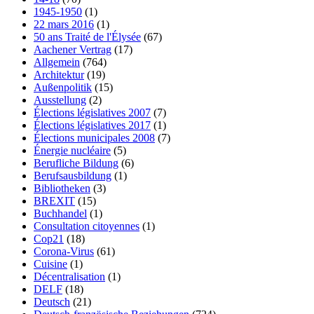
1945-1950
(1)
22 mars 2016
(1)
50 ans Traité de l'Élysée
(67)
Aachener Vertrag
(17)
Allgemein
(764)
Architektur
(19)
Außenpolitik
(15)
Ausstellung
(2)
Élections législatives 2007
(7)
Élections législatives 2017
(1)
Élections municipales 2008
(7)
Énergie nucléaire
(5)
Berufliche Bildung
(6)
Berufsausbildung
(1)
Bibliotheken
(3)
BREXIT
(15)
Buchhandel
(1)
Consultation citoyennes
(1)
Cop21
(18)
Corona-Virus
(61)
Cuisine
(1)
Décentralisation
(1)
DELF
(18)
Deutsch
(21)