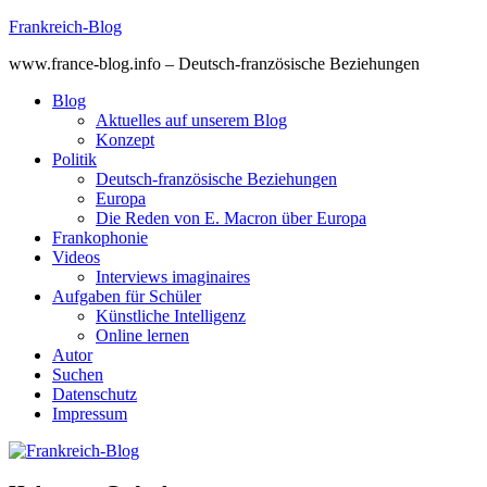
Skip
Frankreich-Blog
to
www.france-blog.info – Deutsch-französische Beziehungen
content
Blog
Aktuelles auf unserem Blog
Konzept
Politik
Deutsch-französische Beziehungen
Europa
Die Reden von E. Macron über Europa
Frankophonie
Videos
Interviews imaginaires
Aufgaben für Schüler
Künstliche Intelligenz
Online lernen
Autor
Suchen
Datenschutz
Impressum