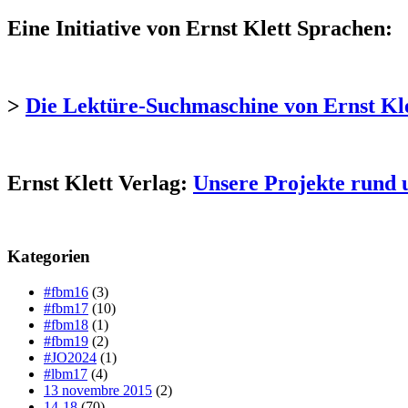
Eine Initiative von Ernst Klett Sprachen:
>
Die Lektüre-Suchmaschine von Ernst Kl
Ernst Klett Verlag:
Unsere Projekte rund 
Kategorien
#fbm16
(3)
#fbm17
(10)
#fbm18
(1)
#fbm19
(2)
#JO2024
(1)
#lbm17
(4)
13 novembre 2015
(2)
14-18
(70)