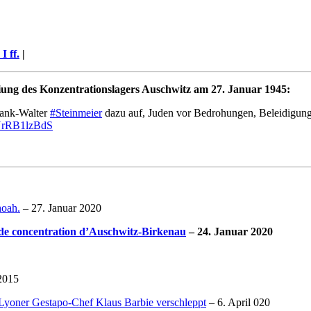
I ff.
|
iung des Konzentrationslagers Auschwitz am 27. Januar 1945:
rank-Walter
#Steinmeier
dazu auf, Juden vor Bedrohungen, Beleidigun
o/YrRB1lzBdS
hoah.
– 27. Januar 2020
 de concentration d’Auschwitz-Birkenau
– 24. Januar 2020
2015
Lyoner Gestapo-Chef Klaus Barbie verschleppt
– 6. April 020