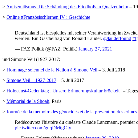
>
Antisemitismus. Die Schändung des Friedhofs in Quatzenheim
– 19
>
Online #Französischlernen IV : Geschichte
Deutschland ist biespiellos mit seiner Verantwortung im Zwe
werden. Ein Gastbeitrag von Ronald Lauder.
@lauderfound
#f
— FAZ Politik (@FAZ_Politik)
January 27, 2021
und Simone Veil (1927-2017:
>
Hommage solennel de la Nation à Simone Veil
– 3. Juli 2018
>
Simone Veil – 1927-2017
– 5. Juli 2017
>
Holocaust-Gedenktag „Unsere Erinnerungskultur bröckelt“
– Tages
>
Mémorial de la Shoah
, Paris
>
Journée de la mémoire des génocides et de la prévention des crimes
Redécouvrez l'histoire du cinéaste Claude Lanzmann, premier cin
pic.twitter.com/gnqDMtgCIy