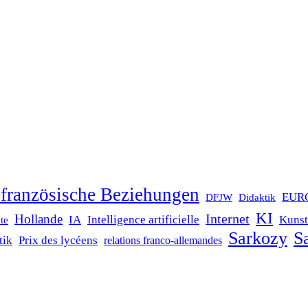
französische Beziehungen
EUR
DFJW
Didaktik
KI
Internet
Hollande
IA
Intelligence artificielle
Kunst
te
Sarkozy
Sa
tik
Prix des lycéens
relations franco-allemandes