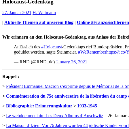
Holocaust-Gedenktag
27. Januar 2021
H. Wittmann
|
Aktuelle Themen auf unserem Blog
|
Online #Französischlernen 
Wir erinnern an den Holocaust-Gedenktag, aus Anlass der Befre
Anlässlich des
#Holocaust
-Gedenktags rief Bundespräsident F
geduldet werden, sagte Steinmeier.
#WeRemember
https://t.c
— RND (@RND_de)
January 26, 2021
Rappel :
>
Président Emmanuel Macron s’exprime depuis le Mémorial de la S
>
Commémoration du 75e anniversaire de la libération du camp
>
Bibliographie: Erinnerungskultur
>
1933-1945
>
Le webdocumentaire Les Deux Albums d’Auschwitz
– 26. Januar 
>
La Maison d’Izieu. Vor 76 Jahren wurden 44 jüdische Kinder vom 