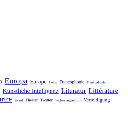
Europa
Europe
O
Francophonie
Fotos
Frankophonie
Literatur
Littérature
Künstliche Intelligenz
rtre
Verteidigung
Twitter
Theater
Verfassungsreform
Sicard