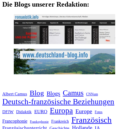
Die Blogs unserer Redaktion:
Blog
Camus
Blogs
Albert Camus
CNNum
Deutsch-französische Beziehungen
Europa
Europe
EURO
DFJW
Didaktik
Fotos
Französisch
Francophonie
Frankreich
Frankophonie
Hollande
Französischunterricht
IA
Geschichte