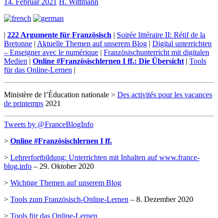
14. Februar 2021
H. Wittmann
|
222 Argumente für Französisch
|
Soirée littéraire II: Rétif de la
Bretonne
|
Aktuelle Themen auf unserem Blog
|
Digital unterrichten
– Enseigner avec le numérique
|
Französischunterricht mit digitalen
Medien
|
Online #Französischlernen I ff.: Die Übersicht
|
Tools
für das Online-Lernen
|
Ministère de l’Éducation nationale >
Des activités pour les vacances
de printemps
2021
Tweets by @FranceBlogInfo
>
Online #Französischlernen I ff.
>
Lehrerfortbildung: Unterrichten mit Inhalten auf www.france-
blog.info
– 29. Oktober 2020
>
Wichtige Themen auf unserem Blog
>
Tools zum Französisch-Online-Lernen
– 8. Dezember 2020
>
Tools für das Online-Lernen