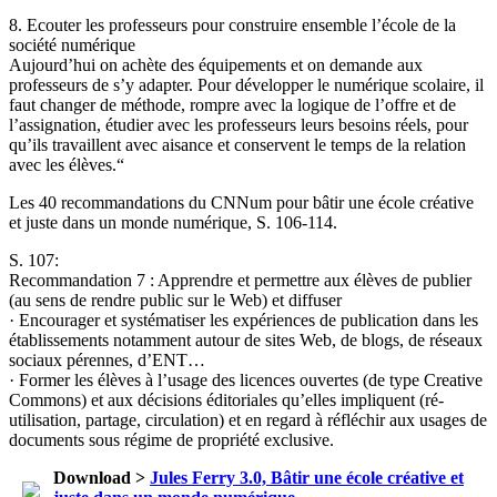
8. Ecouter les professeurs pour construire ensemble l’école de la
société numérique
Aujourd’hui on achète des équipements et on demande aux
professeurs de s’y adapter. Pour développer le numérique scolaire, il
faut changer de méthode, rompre avec la logique de l’offre et de
l’assignation, étudier avec les professeurs leurs besoins réels, pour
qu’ils travaillent avec aisance et conservent le temps de la relation
avec les élèves.“
Les 40 recommandations du CNNum pour bâtir une école créative
et juste dans un monde numérique, S. 106-114.
S. 107:
Recommandation 7 : Apprendre et permettre aux élèves de publier
(au sens de rendre public sur le Web) et diffuser
· Encourager et systématiser les expériences de publication dans les
établissements notamment autour de sites Web, de blogs, de réseaux
sociaux pérennes, d’ENT…
· Former les élèves à l’usage des licences ouvertes (de type Creative
Commons) et aux décisions éditoriales qu’elles impliquent (ré-
utilisation, partage, circulation) et en regard à réfléchir aux usages de
documents sous régime de propriété exclusive.
Download >
Jules Ferry 3.0, Bâtir une école créative et