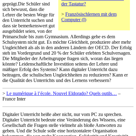
geprägt.Die Schüler sind
der Tastatur?
sich bewusst, dass die
>
Französischlernen mit dem
Lehrer die besten Wege für
Computer (I)
den Unterricht suchen und
dass sie bemerkenswert gut
ausgebildet seien, von der
Primarschule bis zum Gymnasium. Allerdings gehe es dem
Schulsystem nicht gut. Es möchte Gleichheit, produziere aber mehr
Ungleichheit als als in den anderen Ländern der OECD. Der Erfolg
steh im Vordergrund und 20 % der Schüler erlebten Schulversagen.
Die Mitglieder der Arbeitsgruppe fragen sich, woran das liegen
könnte? Leidenschaftliche Investition seitens der Lehrer und
mäßiger Erfolg des Systems? Kann digitaler Unterricht dazu
beitragen, die schulischen Ungleichheiten zu reduzieren? Kann er
die Qualität des Unterrichts und des Lernens verbessern?
>
Le numérique à l’école. Nouvel Eldorado? Quels outils…
–
France Inter
Digitaler Unterricht heiße aber nicht, nur vom PC zu sprechen.
Digitaler Unterricht bedeute eine Veränderung des Wissens, eine
Gesellschaft die Fragen stelle vielmehr als bloße Antworten zu
geben. Und die Schule solle eine horizontalere Organisation