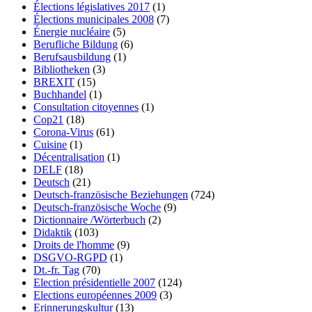
Élections législatives 2017
(1)
Élections municipales 2008
(7)
Énergie nucléaire
(5)
Berufliche Bildung
(6)
Berufsausbildung
(1)
Bibliotheken
(3)
BREXIT
(15)
Buchhandel
(1)
Consultation citoyennes
(1)
Cop21
(18)
Corona-Virus
(61)
Cuisine
(1)
Décentralisation
(1)
DELF
(18)
Deutsch
(21)
Deutsch-französische Beziehungen
(724)
Deutsch-französische Woche
(9)
Dictionnaire /Wörterbuch
(2)
Didaktik
(103)
Droits de l'homme
(9)
DSGVO-RGPD
(1)
Dt.-fr. Tag
(70)
Election présidentielle 2007
(124)
Elections européennes 2009
(3)
Erinnerungskultur
(13)