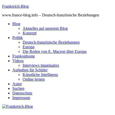
Skip
Frankreich-Blog
to
www.france-blog.info – Deutsch-französische Beziehungen
content
Blog
Aktuelles auf unserem Blog
Konzept
Politik
Deutsch-französische Beziehungen
Europa
Die Reden von E. Macron über Europa
Frankophonie
Videos
Interviews imaginaires
Aufgaben für Schüler
Künstliche Intelligenz
Online lernen
Autor
Suchen
Datenschutz
Impressum