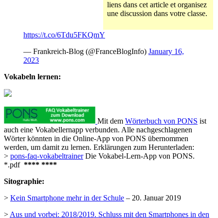
liens dans cet article et organisez
une discussion dans votre classe.
https://t.co/6Tdu5FKQmY
— Frankreich-Blog (@FranceBlogInfo)
January 16,
2023
Vokabeln lernen:
Mit dem
Wörterbuch von PONS
ist
auch eine Vokabellernapp verbunden. Alle nachgeschlagenen
Wörter könnten in die Online-App von PONS übernommen
werden, um damit zu lernen. Erklärungen zum Herunterladen:
>
pons-faq-vokabeltrainer
Die Vokabel-Lern-App von PONS.
*.pdf
****
****
Sitographie:
>
Kein Smartphone mehr in der Schule
– 20. Januar 2019
>
Aus und vorbei: 2018/2019. Schluss mit den Smartphones in den