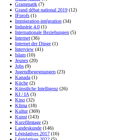
Grammatik
(7)
Grand débat national 2019
(12)
IFprofs
(1)
Immigration-intégration
(34)
Industrie 4.0
(1)
Internationale Beziehungen
(5)
Internet
(36)
Internet der Dinge
(1)
Interview
(41)
Islam
(10)
Jeunes
(20)
Jobs
(9)
Jugendbegegnungen
(23)
Kanada
(1)
Küche
(2)
Künstliche Intelligenz
(26)
KI / IA
(3)
Kino
(32)
Klima
(18)
Kultur
(369)
Kunst
(143)
Kurzfilmtage
(2)
Landeskunde
(146)
Législatives 2017
(16)
Législatives 2022
(5)