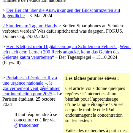
Ministère de l’éducation nationale
>
Der Bericht über die Auswirkungen der Bildschirmzeiten auf
Jugendliche
– 3. Mai 2024
2 Stunden am Tag am Handy
> Sollten Smartphones an Schulen
verboten werden? Was dafür spricht und was dagegen, FOKUS,
Donnerstag, 29.02.2024
>
Herr Klett, ist mehr Digitalisierung an Schulen ein Fehler?: „Wenn
ich nach dem Lernen 200 Reels angucke, kann das Gehirn das
Gelernte kaum verarbeiten“
– Der Tagesspiegel – 13.10.2024
(Paywall)
>
Portables à l’école : « Il y a
Les tâches pour les élèves :
une urgence nationale », le
gouvernement veut généraliser
Cet article vous donne quelques
leur interdiction pour 2025
– Le
repères : L’internet est-il un
Parisien étudiant, 25 octobre
bienfait pour l’apprentissage
2024
d’une langue étrangère? Ou est-
ce que le mobile et le iPad
Il faut réapprendre à se
endommagent la concentration
concentrer et à lire via
sur les textes ?
@franceinter
Faites des recherches à partir des