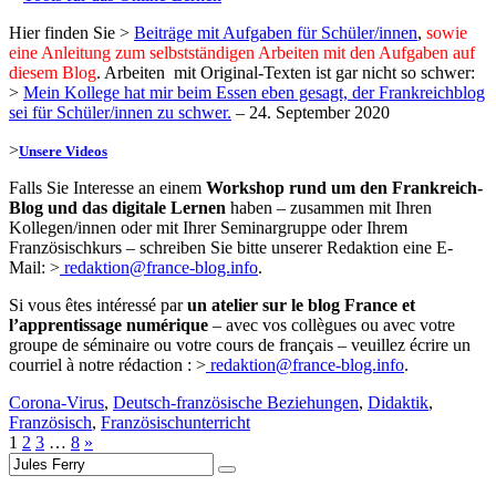
Hier finden Sie >
Beiträge mit Aufgaben für Schüler/innen
,
sowie
eine Anleitung zum selbstständigen Arbeiten mit den Aufgaben auf
diesem Blog
. Arbeiten mit Original-Texten ist gar nicht so schwer:
>
Mein Kollege hat mir beim Essen eben gesagt, der Frankreichblog
sei für Schüler/innen zu schwer.
– 24. September 2020
>
Unsere Videos
Falls Sie Interesse an einem
Workshop rund um den Frankreich-
Blog und das digitale Lernen
haben – zusammen mit Ihren
Kollegen/innen oder mit Ihrer Seminargruppe oder Ihrem
Französischkurs – schreiben Sie bitte unserer Redaktion eine E-
Mail: >
redaktion@france-blog.info
.
Si vous êtes intéressé par
un atelier sur le blog France et
l’apprentissage numérique
– avec vos collègues ou avec votre
groupe de séminaire ou votre cours de français – veuillez écrire un
courriel à notre rédaction : >
redaktion@france-blog.info
.
Corona-Virus
,
Deutsch-französische Beziehungen
,
Didaktik
,
Französisch
,
Französischunterricht
1
2
3
…
8
»
Suche
nach: