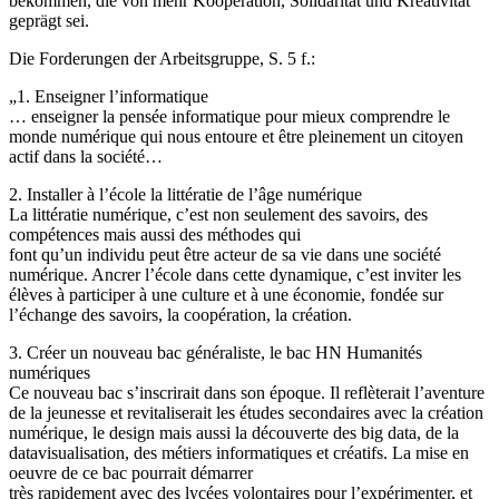
bekommen, die von mehr Kooperation, Solidarität und Kreativität
geprägt sei.
Die Forderungen der Arbeitsgruppe, S. 5 f.:
„1. Enseigner l’informatique
… enseigner la pensée informatique pour mieux comprendre le
monde numérique qui nous entoure et être pleinement un citoyen
actif dans la société…
2. Installer à l’école la littératie de l’âge numérique
La littératie numérique, c’est non seulement des savoirs, des
compétences mais aussi des méthodes qui
font qu’un individu peut être acteur de sa vie dans une société
numérique. Ancrer l’école dans cette dynamique, c’est inviter les
élèves à participer à une culture et à une économie, fondée sur
l’échange des savoirs, la coopération, la création.
3. Créer un nouveau bac généraliste, le bac HN Humanités
numériques
Ce nouveau bac s’inscrirait dans son époque. Il reflèterait l’aventure
de la jeunesse et revitaliserait les études secondaires avec la création
numérique, le design mais aussi la découverte des big data, de la
datavisualisation, des métiers informatiques et créatifs. La mise en
oeuvre de ce bac pourrait démarrer
très rapidement avec des lycées volontaires pour l’expérimenter, et