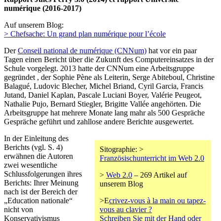
numérique (2016-2017)
Auf unserem Blog:
> Chefsache: Un grand plan numérique pour l’école
Der
Conseil national de numérique (CNNum)
hat vor ein paar
Tagen einen Bericht über die Zukunft des Computereinsatzes in der
Schule vorgelegt. 2013 hatte der CNNum eine Arbeitsgruppe
gegründet , der Sophie Pène als Leiterin, Serge Abiteboul, Christine
Balagué, Ludovic Blecher, Michel Briand, Cyril Garcia, Francis
Jutand, Daniel Kaplan, Pascale Luciani Boyer, Valérie Peugeot,
Nathalie Pujo, Bernard Stiegler, Brigitte Vallée angehörten. Die
Arbeitsgruppe hat mehrere Monate lang mahr als 500 Gespräche
Gespräche geführt und zahllose andere Berichte ausgewertet.
In der Einleitung des
Berichts (vgl. S. 4)
Sitographie: >
erwähnen die Autoren
Französischunterricht im Web 2.0
zwei wesentliche
Schlussfolgerungen ihres
>
Web 2.0
– 269 Artikel auf
Berichts: Ihrer Meinung
unserem Blog
nach ist der Bereich der
„Education nationale“
>E
crivez-vous à la main ou tapez-
nicht von
vous au clavier ?
Konservativismus
Schreiben Sie mit der Hand oder