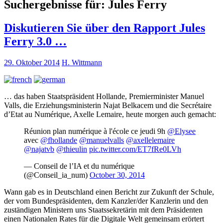
Suchergebnisse für:
Jules Ferry
Diskutieren Sie über den Rapport Jules
Ferry 3.0 …
29. Oktober 2014
H. Wittmann
… das haben Staatspräsident Hollande, Premierminister Manuel
Valls, die Erziehungsministerin Najat Belkacem und die Secrétaire
d’Etat au Numérique, Axelle Lemaire, heute morgen auch gemacht:
Réunion plan numérique à l'école ce jeudi 9h
@Elysee
avec
@fhollande
@manuelvalls
@axellelemaire
@najatvb
@thieulin
pic.twitter.com/ET7fRe0LVh
— Conseil de l’IA et du numérique
(@Conseil_ia_num)
October 30, 2014
Wann gab es in Deutschland einen Bericht zur Zukunft der Schule,
der vom Bundespräsidenten, dem Kanzler/der Kanzlerin und den
zuständigen Ministern uns Staatssekretärin mit dem Präsidenten
einen Nationalen Rates für die Digitale Welt gemeinsam erörtert