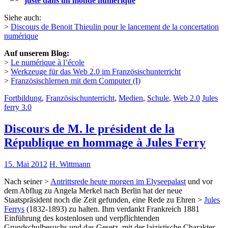
juste dans un monde numérique
Siehe auch:
>
Discours de Benoit Thieulin pour le lancement de la concertation
numérique
Auf unserem Blog:
>
Le numérique à l’école
>
Werkzeuge für das Web 2.0 im Französischunterricht
>
Französischlernen mit dem Computer (I)
Fortbildung
,
Französischunterricht
,
Medien
,
Schule
,
Web 2.0
Jules
ferry 3.0
Discours de M. le président de la
République en hommage à Jules Ferry
15. Mai 2012
H. Wittmann
Nach seiner >
Antrittsrede heute morgen im Elyseepalast
und vor
dem Abflug zu Angela Merkel nach Berlin hat der neue
Staatspräsident noch die Zeit gefunden, eine Rede zu Ehren >
Jules
Ferrys
(1832-1893) zu halten. Ihm verdankt Frankreich 1881
Einführung des kostenlosen und verpflichtenden
Grundschulbesuchs und das Gesetz, mit der laizistische Charakter