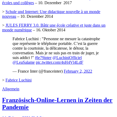
écoles und collèges
– 10. Dezember 2017
>
Schule und Internet: Une didactique nouvelle à un monde
nouveau
– 10. Dezember 2014
>
JULES FERRY 3.0. Bâtir une école créative et juste dans un
monde numérique
– 16. Oktober 2014
Fabrice Luchini : "Personne ne mesure la catastrophe
que représente le téléphone portable. C’est la guerre
contre la courtoisie, la délicatesse, le détour, la
conversation. Mais je ne suis pas en train de juger, je
suis addict !"
#le79inter
@LuchiniOfficiel
@LeaSalame
pic.twitter.com/4sH4Vl4LdF
— France Inter (@franceinter)
February 2, 2022
>
Fabrice Luchini
Allgemein
Französisch-Online-Lernen in Zeiten der
Pandemie