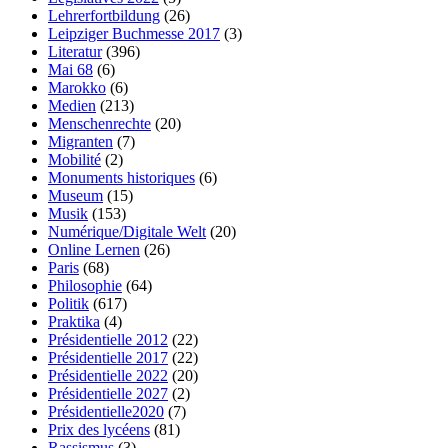
Lehrerfortbildung
(26)
Leipziger Buchmesse 2017
(3)
Literatur
(396)
Mai 68
(6)
Marokko
(6)
Medien
(213)
Menschenrechte
(20)
Migranten
(7)
Mobilité
(2)
Monuments historiques
(6)
Museum
(15)
Musik
(153)
Numérique/Digitale Welt
(20)
Online Lernen
(26)
Paris
(68)
Philosophie
(64)
Politik
(617)
Praktika
(4)
Présidentielle 2012
(22)
Présidentielle 2017
(22)
Présidentielle 2022
(20)
Présidentielle 2027
(2)
Présidentielle2020
(7)
Prix des lycéens
(81)
Rassismus
(3)