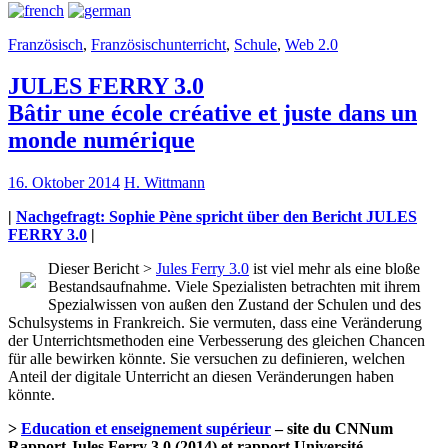
Französisch
,
Französischunterricht
,
Schule
,
Web 2.0
JULES FERRY 3.0
Bâtir une école créative et juste dans un
monde numérique
16. Oktober 2014
H. Wittmann
|
Nachgefragt: Sophie Pène spricht über den Bericht JULES
FERRY 3.0
|
Dieser Bericht >
Jules Ferry 3.0
ist viel mehr als eine bloße
Bestandsaufnahme. Viele Spezialisten betrachten mit ihrem
Spezialwissen von außen den Zustand der Schulen und des
Schulsystems in Frankreich. Sie vermuten, dass eine Veränderung
der Unterrichtsmethoden eine Verbesserung des gleichen Chancen
für alle bewirken könnte. Sie versuchen zu definieren, welchen
Anteil der digitale Unterricht an diesen Veränderungen haben
könnte.
>
Education et enseignement supérieur
– site du CNNum
Rapport Jules Ferry 3.0 (2014) et rapport Université