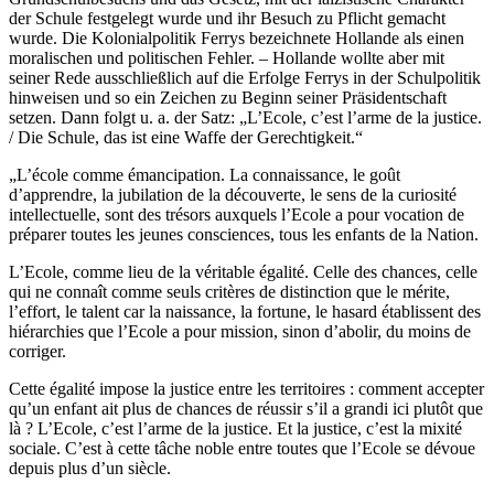
der Schule festgelegt wurde und ihr Besuch zu Pflicht gemacht
wurde. Die Kolonialpolitik Ferrys bezeichnete Hollande als einen
moralischen und politischen Fehler. – Hollande wollte aber mit
seiner Rede ausschließlich auf die Erfolge Ferrys in der Schulpolitik
hinweisen und so ein Zeichen zu Beginn seiner Präsidentschaft
setzen. Dann folgt u. a. der Satz: „L’Ecole, c’est l’arme de la justice.
/ Die Schule, das ist eine Waffe der Gerechtigkeit.“
„L’école comme émancipation. La connaissance, le goût
d’apprendre, la jubilation de la découverte, le sens de la curiosité
intellectuelle, sont des trésors auxquels l’Ecole a pour vocation de
préparer toutes les jeunes consciences, tous les enfants de la Nation.
L’Ecole, comme lieu de la véritable égalité. Celle des chances, celle
qui ne connaît comme seuls critères de distinction que le mérite,
l’effort, le talent car la naissance, la fortune, le hasard établissent des
hiérarchies que l’Ecole a pour mission, sinon d’abolir, du moins de
corriger.
Cette égalité impose la justice entre les territoires : comment accepter
qu’un enfant ait plus de chances de réussir s’il a grandi ici plutôt que
là ? L’Ecole, c’est l’arme de la justice. Et la justice, c’est la mixité
sociale. C’est à cette tâche noble entre toutes que l’Ecole se dévoue
depuis plus d’un siècle.