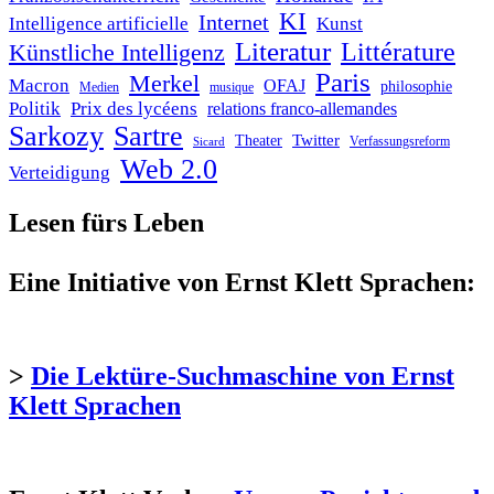
KI
Internet
Intelligence artificielle
Kunst
Literatur
Littérature
Künstliche Intelligenz
Paris
Merkel
Macron
OFAJ
philosophie
Medien
musique
Politik
Prix des lycéens
relations franco-allemandes
Sarkozy
Sartre
Twitter
Theater
Verfassungsreform
Sicard
Web 2.0
Verteidigung
Lesen fürs Leben
Eine Initiative von Ernst Klett Sprachen:
>
Die Lektüre-Suchmaschine von Ernst
Klett Sprachen