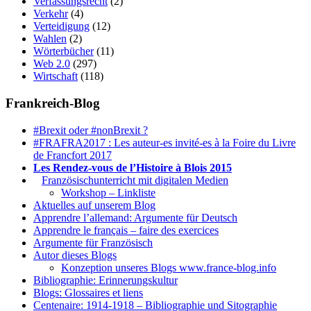
Verfassungsrecht
(2)
Verkehr
(4)
Verteidigung
(12)
Wahlen
(2)
Wörterbücher
(11)
Web 2.0
(297)
Wirtschaft
(118)
Frankreich-Blog
#Brexit oder #nonBrexit ?
#FRAFRA2017 : Les auteur-es invité-es à la Foire du Livre
de Francfort 2017
Les Rendez-vous de l’Histoire à Blois 2015
1.
Französischunterricht mit digitalen Medien
Workshop – Linkliste
Aktuelles auf unserem Blog
Apprendre l’allemand: Argumente für Deutsch
Apprendre le français – faire des exercices
Argumente für Französisch
Autor dieses Blogs
Konzeption unseres Blogs www.france-blog.info
Bibliographie: Erinnerungskultur
Blogs: Glossaires et liens
Centenaire: 1914-1918 – Bibliographie und Sitographie