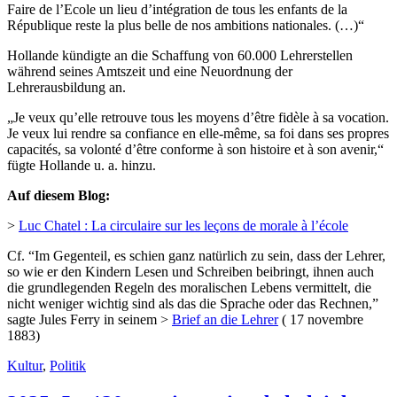
Faire de l’Ecole un lieu d’intégration de tous les enfants de la
République reste la plus belle de nos ambitions nationales. (…)“
Hollande kündigte an die Schaffung von 60.000 Lehrerstellen
während seines Amtszeit und eine Neuordnung der
Lehrerausbildung an.
„Je veux qu’elle retrouve tous les moyens d’être fidèle à sa vocation.
Je veux lui rendre sa confiance en elle-même, sa foi dans ses propres
capacités, sa volonté d’être conforme à son histoire et à son avenir,“
fügte Hollande u. a. hinzu.
Auf diesem Blog:
>
Luc Chatel : La circulaire sur les leçons de morale à l’école
Cf. “Im Gegenteil, es schien ganz natürlich zu sein, dass der Lehrer,
so wie er den Kindern Lesen und Schreiben beibringt, ihnen auch
die grundlegenden Regeln des moralischen Lebens vermittelt, die
nicht weniger wichtig sind als das die Sprache oder das Rechnen,”
sagte Jules Ferry in seinem >
Brief an die Lehrer
( 17 novembre
1883)
Kultur
,
Politik