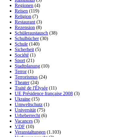
Regionen
(4)
Reisen
(119)
Religion
(7)
Restaurant
(3)
Rezension
(8)
Schüleraustausch
(38)
Schulbücher
(30)
Schule
(140)
Sicherheit
(5)
Société
(1)
Sport
(21)
Stadtplanung
(10)
Terror
(1)
Terrorismus
(24)
Theater
(24)
Traité de l'Élysée
(11)
UE Présidence française 2008
(3)
Ukraine
(15)
Umweltschutz
(1)
Universität
(75)
Urheberrecht
(6)
Vacances
(3)
VDF
(10)
Veranstaltungen
(1.103)