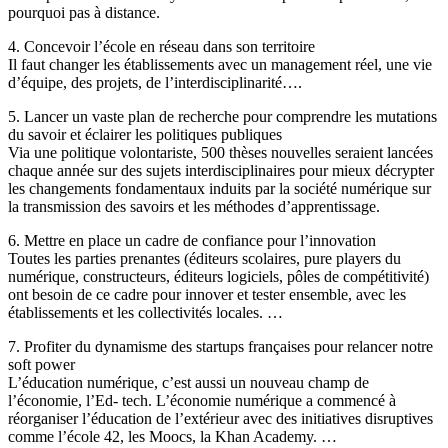
pourquoi pas à distance.
4. Concevoir l’école en réseau dans son territoire
Il faut changer les établissements avec un management réel, une vie
d’équipe, des projets, de l’interdisciplinarité….
5. Lancer un vaste plan de recherche pour comprendre les mutations
du savoir et éclairer les politiques publiques
Via une politique volontariste, 500 thèses nouvelles seraient lancées
chaque année sur des sujets interdisciplinaires pour mieux décrypter
les changements fondamentaux induits par la société numérique sur
la transmission des savoirs et les méthodes d’apprentissage.
6. Mettre en place un cadre de confiance pour l’innovation
Toutes les parties prenantes (éditeurs scolaires, pure players du
numérique, constructeurs, éditeurs logiciels, pôles de compétitivité)
ont besoin de ce cadre pour innover et tester ensemble, avec les
établissements et les collectivités locales. …
7. Profiter du dynamisme des startups françaises pour relancer notre
soft power
L’éducation numérique, c’est aussi un nouveau champ de
l’économie, l’Ed- tech. L’économie numérique a commencé à
réorganiser l’éducation de l’extérieur avec des initiatives disruptives
comme l’école 42, les Moocs, la Khan Academy. …