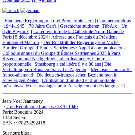
2. Januar 2025
H. Wittmann
|
Eine neue Regierung mit drei Premierministern
|
Commémorations
:1944-1945
|
70 Jahre Cerfa
|
Geschichte studieren: TübAix
|
Un
style Bayrou?
|
La réouverture de la Cathédrale Notre-Dame de
Paris
|
5 décembre 2024 : Adresse aux Français du Président
Emmanuel Macron
|
Der Rücktritt der Regierung von Michel
Barnier
|
Groupe d’Études Sartriennes : Appel à communications
Colloque annuel du Groupe d’Études Sartriennes 2025 à Paris
|
Rezension und Nachgefragt: Julien Jeanneney, Contre la
proportionnelle
|
Strasbourg a été libéré il y a 80 ans
|
Die
Verhaftung von Boualem Sansal in Algerien
|
Mercosur – un conflit
franco-allemand
|
Die deutsch-französischen Beziehungen in
schwierigen Zeiten
|
L’utilisation d’un iPad et d’un portable
présente-t-elle des avantages pour l’enseignement des langues ?
|
Jean-Noël Jeanneney
>
Une République française 1870-1940
.
Paris: Bouquins 2024
1344 Seiten
EAN : 978238292418
Sur notre blog: