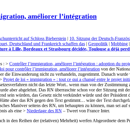
igration, améliorer l’intégration
chunterricht auf Schloss Bieberstein
|
10. Sitzung der Deutsch-Franzö
ouet, Deutschland und Frankreich schaffen das
|
Geopolitik
|
Mobbing
ture à Lille, Bordeaux et Strasbourg décidée, Toulouse a déjà perd
s : >
Contrôler l’immigration, améliorer l’intégration : adoption du proj
loi pour contrôler l’immigration, améliorer l’intégration
von der Nationa
er die Einwanderung nicht zu verhandeln, zugestimmt. Danach wurde v
 >
Projet de loi « immigration » : tout ce qui a changé entre le projet ini
esetzesverfahren nicht das letzte Wort.. wenn man von der Zustimmun
wurde aber abgelehnt. Das RN überraschte schon vor der Sitzung mit 
bend sein würden, das Gesetz nicht verkündet würde und der Präsident
 Hätte aber das RN gegen den Text gestimmt… wäre der Text durchgef
hes Manöver seitens des RN, um behaupten zu können, man sei auf se
nis als eine >
Niederlage des RN
– Tweet von France Inter.
ch in den Reihen der (relativen) Mehrheit) werfen Abgeordnete dem 