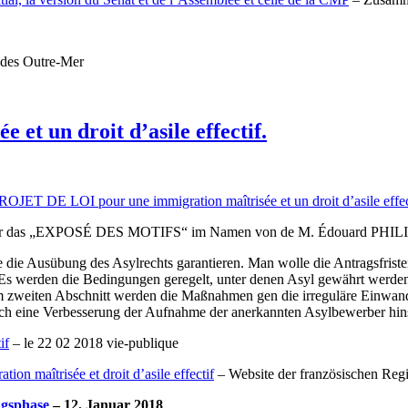
t des Outre-Mer
 et un droit d’asile effectif.
OJET DE LOI pour une immigration maîtrisée et un droit d’asile effec
 hier das „EXPOSÉ DES MOTIFS“ im Namen von de M. Édouard PHILIPP
le die Ausübung des Asylrechts garantieren. Man wolle die Antragsfri
. Es werden die Bedingungen geregelt, unter denen Asyl gewährt werden
m zweiten Abschnitt werden die Maßnahmen gen die irreguläre Einwand
urch eine Verbesserung der Aufnahme der anerkannten Asylbewerber hin
if
– le 22 02 2018 vie-publique
on maîtrisée et droit d’asile effectif
– Website der französischen Reg
ngsphase
– 12. Januar 2018