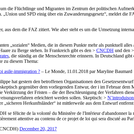
 um die Flüchtlinge und Migranten im Zentrum der politischen Aufmerks
hten. „Union und SPD einig über ein Zuwanderungsgesetz“, meldet die FA
er, aus dem die FAZ zitiert. Wie aber steht es um die Umsetzung inter
nten „sozialen“ Medien, die in diesem Punkte mehr als punktuell alles 
aare zu Berge stehen. In Frankreich gibt es den >
CNCDH
und den 
rates
, die ständig an die Menschenrechte erinnern. In Deutschland gibt
ate zu diesem Thema:
oi asile-immigration ?
– Le Monde, 11.01.2018 par Maryline Baumard
lippe hat gestern den betroffenen Organisationen den Gesetzesentwurf
eptisch gegenüber dem vorliegenden Entwur, der i im Februar dem Mini
ie Verkürzung der Fristen – die der Beschleunigung der Verfahren diene
weisungsverfahren erleichtert werden sollen. Skeptisch: >
N’introduisons
 „sicheren Herkunftsländer“ ist mittlerweile aus dem Entwurf entfern
 félicite de la volonté du Ministère de l'Intérieur d'abandonner la not
ulièrement attentive au contenu de ce projet de loi qui sera discuté au P
(@CNCDH)
December 20, 2017