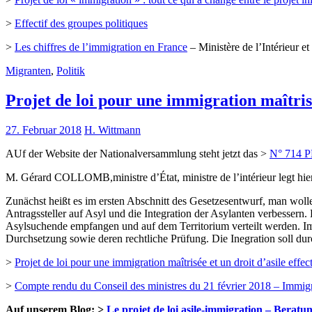
>
Effectif des groupes politiques
>
Les chiffres de l’immigration en France
– Ministère de l’Intérieur e
Migranten
,
Politik
Projet de loi pour une immigration maîtrisée
27. Februar 2018
H. Wittmann
AUf der Website der Nationalversammlung steht jetzt das >
N° 714 PR
M. Gérard COLLOMB,ministre d’État, ministre de l’intérieur legt
Zunächst heißt es im ersten Abschnitt des Gesetzesentwurf, man wol
Antragssteller auf Asyl und die Integration der Asylanten verbessern
Asylsuchende empfangen und auf dem Territorium verteilt werden. I
Durchsetzung sowie deren rechtliche Prüfung. Die Inegration soll d
>
Projet de loi pour une immigration maîtrisée et un droit d’asile effect
>
Compte rendu du Conseil des ministres du 21 février 2018 – Immigrati
Auf unserem Blog: >
Le projet de loi asile-immigration – Beratu