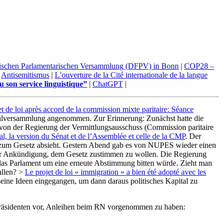
sischen Parlamentarischen Versammlung (DFPV) in Bonn
|
COP28 –
|
Antisemitismus
|
L’ouverture de la Cité internationale de la langue
u son service linguistique”
|
ChatGPT
|
et de loi après accord de la commission mixte paritaire: Séance
lversammlung angenommen. Zur Erinnerung: Zunächst hatte die
on der Regierung der Vermittlungsausschuss (Commission paritaire
tial, la version du Sénat et de l’Assemblée et celle de la CMP
. Der
g zum Gesetz absieht. Gestern Abend gab es von NUPES wieder einen
der Ankündigung, dem Gesetz zustimmen zu wollen. Die Regierung
 das Parlament um eine erneute Abstimmung bitten würde. Zieht man
allen? >
Le projet de loi « immigration » a bien été adopté avec les
ine Ideen eingegangen, um dann daraus politisches Kapital zu
Präsidenten vor, Anleihen beim RN vorgenommen zu haben: