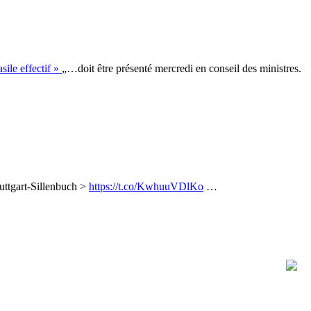
sile effectif »
„…doit être présenté mercredi en conseil des ministres.
uttgart-Sillenbuch >
https://t.co/KwhuuVDlKo
…