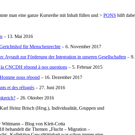
nte man eine ganze Kursreihe mit Inhalt füllen und >
PONS
hilft dabe
is
– 13. Mai 2016
erichtshof für Menschenrechte
– 6. November 2017
Ayrault zur Förderung der Integration in unseren Gesellschaften
– 9.
de la CNCDH répond à nos questions
– 5. Februar 2015
 l’Homme nous répond
– 16. Dezember 2017
ts et des réfugiés
– 27. Juni 2016
nkreich?
– 26. Oktober 2016
 Karl Heinz Brisch (Hrsg.), Individualität, Gruppen und
 Wittmann – Blog von Klett-Cotta
018 behandelt die Themen „Flucht – Migration –
echt: ‚Kollektive Gewalttätigkeit war schon immer eine