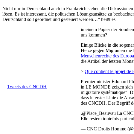
Nicht nur in Deutschland auch in Frankreich stehen die Diskussionen
lösen. Es ist interessant, die politischen Lösungsansätze zu beobac
Deutschland soll geordnet und gesteuert werden…“ heißt es
in einem Papier der Sondier
uns kommen?
Einige Blicke in die sogenan
Hetze gegen Migranten die H
Menschenrechte des Europa
die Artikel der letzten Mon
>
Que contient le projet de l
Premierminister Édouard Phi
Tweets des CNCDH
in LE MONDE zeigen sich sk
migratoire systématique“. D
dass in erster Linie die Aus
des CNCDH. Der Begriff der
.@Place_Beauvau La CNCDH se
Elle restera toutefois partic
— CNC Droits Homme 