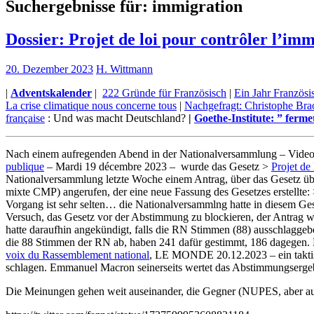
Suchergebnisse für:
immigration
Dossier: Projet de loi pour contrôler l’imm
20. Dezember 2023
H. Wittmann
|
Adventskalender
|
222 Gründe für Französisch
|
Ein Jahr Französis
La crise climatique nous concerne tous
|
Nachgefragt: Christophe Bra
française
: Und was macht Deutschland?
|
Goethe-Institute: ” ferme
Nach einem aufregenden Abend in der Nationalversammlung – Video
publique
– Mardi 19 décembre 2023 – wurde das Gesetz >
Projet de 
Nationalversammlung letzte Woche einem Antrag, über das Gesetz üb
mixte CMP) angerufen, der eine neue Fassung des Gesetzes erstellte:
Vorgang ist sehr selten… die Nationalversammlng hatte in diesem G
Versuch, das Gesetz vor der Abstimmung zu blockieren, der Antrag 
hatte daraufhin angekündigt, falls die RN Stimmen (88) ausschlagge
die 88 Stimmen der RN ab, haben 241 dafür gestimmt, 186 dagegen.
voix du Rassemblement national
, LE MONDE 20.12.2023 – ein taktisc
schlagen. Emmanuel Macron seinerseits wertet das Abstimmungsergeb
Die Meinungen gehen weit auseinander, die Gegner (NUPES, aber au