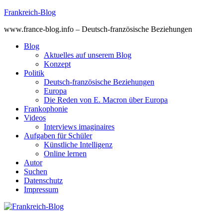
Skip
Frankreich-Blog
to
www.france-blog.info – Deutsch-französische Beziehungen
content
Blog
Aktuelles auf unserem Blog
Konzept
Politik
Deutsch-französische Beziehungen
Europa
Die Reden von E. Macron über Europa
Frankophonie
Videos
Interviews imaginaires
Aufgaben für Schüler
Künstliche Intelligenz
Online lernen
Autor
Suchen
Datenschutz
Impressum