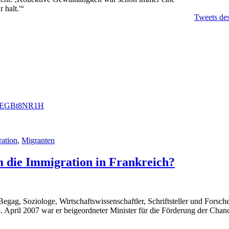
 halt.'“
Tweets d
m/nEGBt8NR1H
ration
,
Migranten
m die Immigration in Frankreich?
z Begag, Soziologe, Wirtschaftswissenschaftler, Schriftsteller und For
April 2007 war er beigeordneter Minister für die Förderung der Chanc