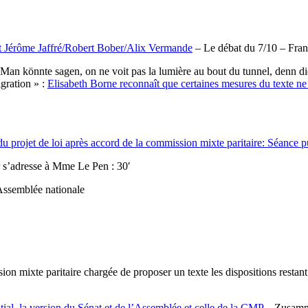
et Jérôme Jaffré/Robert Bober/Alix Vermande
– Le débat du 7/10 – Fran
 Man könnte sagen, on ne voit pas la lumière au bout du tunnel, denn 
gration » :
Elisabeth Borne reconnaît que certaines mesures du texte ne
 du projet de loi après accord de la commission mixte paritaire: Séance 
r s’adresse à Mme Le Pen : 30′
ssemblée nationale
on mixte paritaire chargée de proposer un texte les dispositions restant
nitial, la version du Sénat et de l’Assemblée et celle de la CMP
– Zusamm