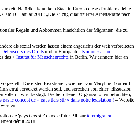
amkeit. Natürlich kann kein Staat in Europa dieses Problem alleine
Z am 10. Januar 2018: „Die Zuzug qualifizierter Arbeitskräfte nach
nationaler Regeln und Abkommen hinsichtlich der Migranten, die zu
andere als sozial werden lassen einem angesichts der weit verbreiteten
>
Défenseurs des Droits
und in Europa den
Kommissar für
 es das >
Institut für Menschenrechte
in Berlin. Wir erinnern hier an
 vorgestellt. Die ersten Reaktionen, wie hier von Maryline Baumard
sterrat vorgelegt werden soll, und sprechen von einer „dissuasion
n sollen – wird beklagt. Die betroffenen Organisationen befürchten,
 pas le concept de « pays tiers sûr » dans notre législation !
– Website
t worden.
ion de 'pays tiers sûr' dans le futur PJL sur
#immigration
.
arlement début 2018