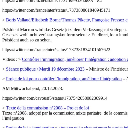
https://twitter.com/faznet/status/1737599953608831184
https://twitter.com/franceinter/status/1737380861840945171
>
Boris Vallaud/Elisabeth Borne/Thomas Piketty, Françoise Fressoz 
Präsident Macron wird das Gesetz jetzt dem Verfassungsrat vorlegen.
Gesetzes wohl ncht verfassungskonform seien: > En direct, loi « immi
Präsident auch so zu sehen.
https://twitter.com/franceinter/status/1737381834101567622
Videos : >
Contrôler l’immigration, améliorer l’intégration : adoption
>
Séance publique / Mardi 19 décembre 2023
– Ministre de l’intérieu
>
Projet de loi pour contrôler l’immigration, améliorer l’intégration
– A
AM Mittwochabend, 20.12.2023:
https://twitter.com/cavousf5/status/1737542658082369914
>
Texte de la commission n°2008 – Projet de loi
Texte n°2008, adopté par la commission mixte paritaire, de la commissi
l’intégration
>
Projet de loi « immigration » : tout ce qui a changé entre le projet i