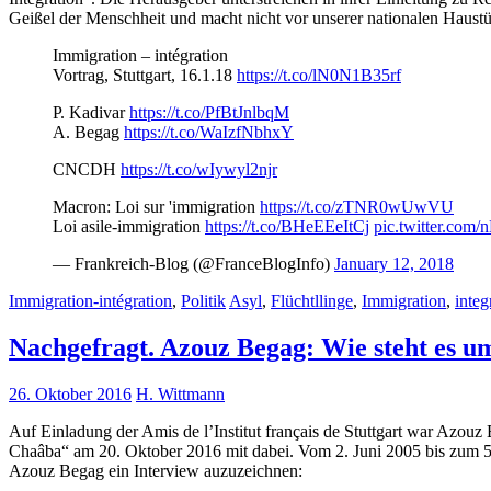
Geißel der Menschheit und macht nicht vor unserer nationalen Haustür
Immigration – intégration
Vortrag, Stuttgart, 16.1.18
https://t.co/lN0N1B35rf
P. Kadivar
https://t.co/PfBtJnlbqM
A. Begag
https://t.co/WaIzfNbhxY
CNCDH
https://t.co/wIywyl2njr
Macron: Loi sur 'immigration
https://t.co/zTNR0wUwVU
Loi asile-immigration
https://t.co/BHeEEeItCj
pic.twitter.co
— Frankreich-Blog (@FranceBlogInfo)
January 12, 2018
Immigration-intégration
,
Politik
Asyl
,
Flüchtllinge
,
Immigration
,
integ
Nachgefragt. Azouz Begag: Wie steht es u
26. Oktober 2016
H. Wittmann
Auf Einladung der Amis de l’Institut français de Stuttgart war Azou
Chaâba“ am 20. Oktober 2016 mit dabei. Vom 2. Juni 2005 bis zum 5. 
Azouz Begag ein Interview auzuzeichnen: