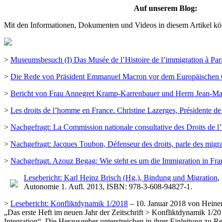
Auf unserem Blog:
Mit den Informationen, Dokumenten und Videos in diesem Artikel kön
>
Museumsbesuch (I) Das Musée de l’Histoire de l’immigration à Par
>
Die Rede von Präsident Emmanuel Macron vor dem Europäischen G
>
Bericht von Frau Annegret Kramp-Karrenbauer und Herrn Jean-Marc 
>
Les droits de l’homme en France. Christine Lazerges, Présidente 
>
Nachgefragt: La Commission nationale consultative des Droits de
>
Nachgefragt: Jacques Toubon, Défenseur des droits, parle des migran
>
Nachgefragt. Azouz Begag: Wie steht es um die Immigration in Fra
Lesebericht: Karl Heinz Brisch (Hg.), Bindung und Migration
,
Autonomie 1. Aufl. 2013, ISBN: 978-3-608-94827-1.
>
Lesebericht: Konfliktdynamik 1/2018
– 10. Januar 2018 von Heiner
„Das erste Heft im neuen Jahr der Zeitschrift > Konfliktdynamik 1/2
Integration“. Die Herausgeber unterstreichen in ihrer Einleitung zu R