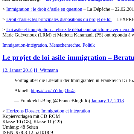
>
Immigration : le droit d’asile en question
– La Dépêche – 22.02.20
>
Droit d’asile: les principales dispositions du projet de loi
– LEXPRES
>
Loi asile et immigration : relisez le débat contradictoire avec deux d
Marie Guévenoux (LRM) et Marietta Karamanli (PS) ont répondu à vo
Immigration-intégration
,
Menschenrechte
,
Politik
Le projet de loi asile-immigration – Berat
12. Januar 2018
H. Wittmann
Vortrag über die Literatur der Immigranten in Frankreich Di 1
Aktuell:
https://t.co/nYdmjOis4s
— Frankreich-Blog (@FranceBlogInfo)
January 12, 2018
>
Horizons Dossier. Immigration et intégration
Kopiervorlagen mit CD-ROM
Klasse 10 (G8), Klasse 11 (G9)
Umfang: 48 Seiten
ISBN: 978-3-12-521018-9